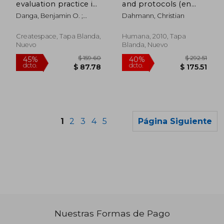
evaluation practice in
and protocols (en
Water, sanitation and
Inglés)
Danga, Benjamin O. ;
Dahmann, Christian
Hygiene (WASH):
Awuor, Johnos ; Afullo,
Practical Baseline, Mid
Augustine O.
and End line
Createspace, Tapa Blanda,
Humana, 2010, Tapa
Evaluation examples
Nuevo
Blanda, Nuevo
from Kenya and Ea
(en Inglés)
1
2
3
4
5
Página Siguiente
Nuestras Formas de Pago
$ 63.39
$ 80.