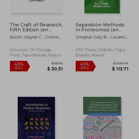
The Craft of Research,
Separation Methods
Fifth Edition (en
in Proteomics (en
Inglés)
Inglés)
Booth, Wayne C. ; Colomb,
Smejkal, Gary B. ; Lazarev,
Gregory G. ; Williams,
Alexander
Joseph M.
University Of Chicago
CRC Press, 1 Edición, Tapa
Press, Tapa Blanda, Nuevo
Blanda, Nuevo
$ 37.21
$ 171
45%
45%
dcto.
dcto.
$ 20.47
$ 94.