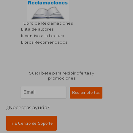
$ 159.60
$ 292.
Libro de Reclamaciones
45%
40%
dcto.
dcto.
$ 87.78
$ 175.
Lista de autores
Incentivo a la Lectura
Libros Recomendados
Suscríbete para recibir ofertas y
promociones
¿Necesitas ayuda?
Ir a Centro de Soporte