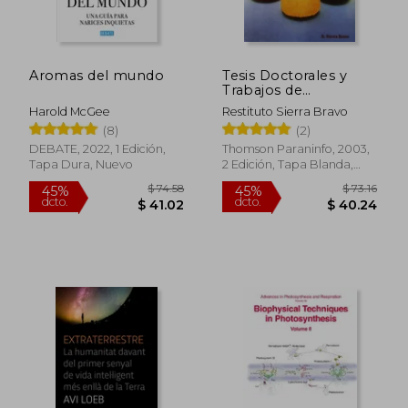
dcto.
dcto.
$ 26.07
$ 125.
Aromas del mundo
Tesis Doctorales y
Trabajos de
Investigacion
Harold McGee
Restituto Sierra Bravo
Cientifica
(8)
(2)
DEBATE, 2022, 1 Edición,
Thomson Paraninfo, 2003,
Tapa Dura, Nuevo
2 Edición, Tapa Blanda,
Nuevo