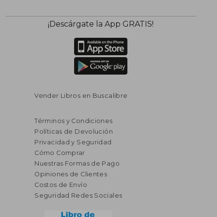
$ 344.64
$ 58
40%
45%
¡Descárgate la App GRATIS!
dcto.
dcto.
$ 206.78
$ 32.
Vender Libros en Buscalibre
Términos y Condiciones
Políticas de Devolución
Privacidad y Seguridad
Cómo Comprar
Nuestras Formas de Pago
Opiniones de Clientes
Costos de Envío
Seguridad Redes Sociales