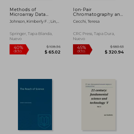
Methods of
Ion-Pair
Microarray Data
Chromatography and
Analysis III: Papers
Related Techniques
Johnson, Kimberly F. ; Lin,
Cecchi, Teresa
from Camda '02 (en
(en Inglés)
Simon M.
Inglés)
Springer, Tapa Blanda,
CRC Press, Tapa Dura,
Nuevo
Nuevo
$ 67.79
$ 63.
40%
40%
dcto.
dcto.
$ 40.67
$ 38.