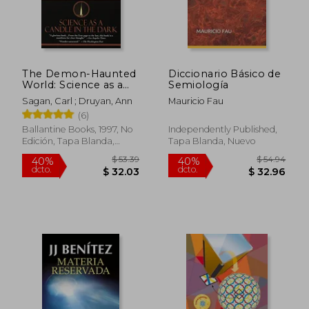
The Demon-Haunted
Diccionario Básico de
World: Science as a
Semiología
Candle in the Dark
Sagan, Carl ; Druyan, Ann
Mauricio Fau
(en Inglés)
(6)
Ballantine Books, 1997, No
Independently Published,
Edición, Tapa Blanda,
Tapa Blanda, Nuevo
Nuevo
$ 53.39
$ 54.
40%
40%
dcto.
dcto.
$ 32.03
$ 32.