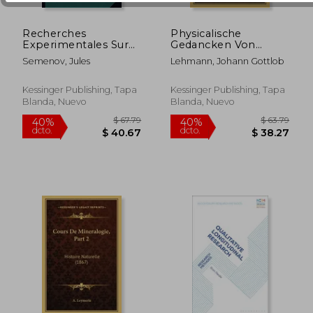
Recherches
Physicalische
Experimentales Sur
Gedancken Von
L'Etincelle Electrique:
Denen Ursachen
Semenov, Jules
Lehmann, Johann Gottlob
Propositions
Derer Erdbeben Und
Donnees Par La
Deren
Faculte (1904) (en
Fortpflantzung Unter
Kessinger Publishing, Tapa
Kessinger Publishing, Tapa
Francés)
Der Erden (1757) (en
Blanda, Nuevo
Blanda, Nuevo
$ 401.38
$ 89
Alemán)
40%
45%
dcto.
dcto.
$ 240.83
$ 49.