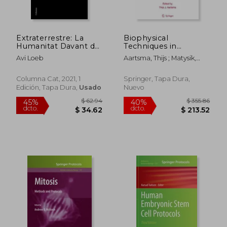
$ 74.58
$ 73
45%
45%
dcto.
dcto.
$ 41.02
$ 40.
Extraterrestre: La
Biophysical
Humanitat Davant del
Techniques in
Primer Senyal de Vida
Photosynthesis,
Avi Loeb
Aartsma, Thijs ; Matysik,
Intel·Ligent més Anllà
Volume II (en Inglés)
Jörg
de la Terra (no Ficció
Columna) (en
Columna Cat, 2021, 1
Springer, Tapa Dura,
Catalán)
Edición, Tapa Dura,
Usado
Nuevo