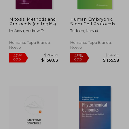
Mitosis: Methods and
Human Embryonic
$ 62.94
$ 355.
45%
40%
Protocols (en Inglés)
Stem Cell Protocols
dcto.
dcto.
$ 34.62
$ 213.
(en Inglés)
McAinsh, Andrew D.
Turksen, Kursad
Humana, Tapa Blanda,
Humana, Tapa Blanda,
Nuevo
Nuevo