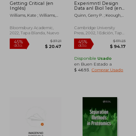
Getting Critical (en
Experimntl Design
Inglés)
Data anl Biol 1ed (en
Inglés)
Williams, Kate ; Williams,
Quinn, Gerry P. ; Keough,
Kate
Michael J.
Bloomsbury Academic,
Cambridge University
2022, Tapa Blanda, Nuevo
Press, 2002, 1 Edición, Tapa
Blanda, Nuevo
Disponible
Usado
en Buen Estado a
$ 46.93
.
Comprar Usado
$ 169.39
$ 585.
45%
40%
dcto.
dcto.
$ 93.16
$ 351.