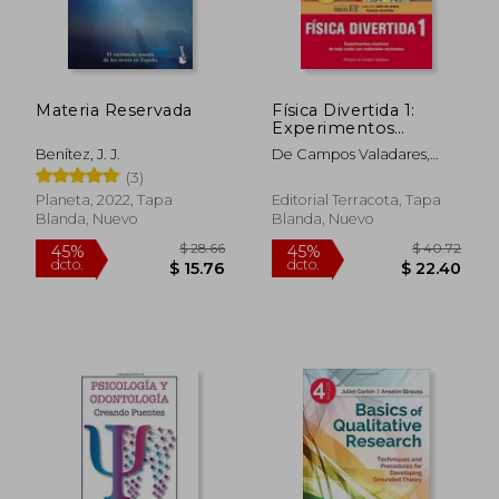
Materia Reservada
Física Divertida 1:
Experimentos
Creativos de Bajo
Benítez, J. J.
De Campos Valadares,
Costo Con Materiales
Eduardo
(3)
Reciclados
Planeta, 2022, Tapa
Editorial Terracota, Tapa
Blanda, Nuevo
Blanda, Nuevo
$ 28.66
$ 40.
45%
45%
dcto.
dcto.
$ 15.76
$ 22.