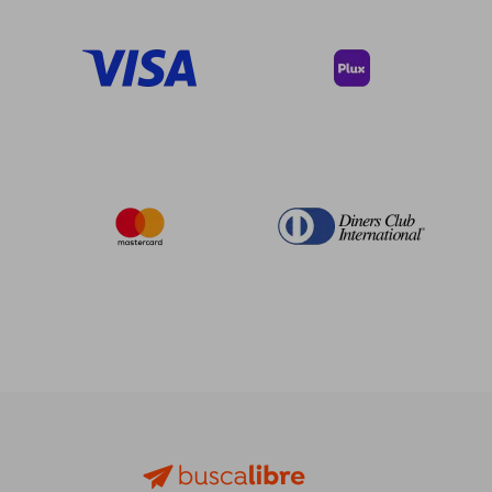
40%
40%
dcto.
dcto.
$ 38.03
$ 48.