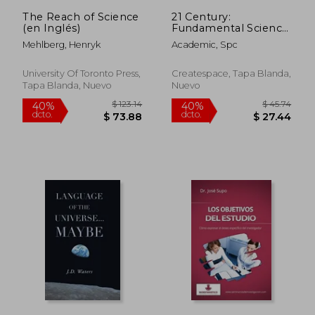
The Reach of Science
21 Century:
(en Inglés)
Fundamental Science
and Technology V (en
Mehlberg, Henryk
Academic, Spc
Ruso)
University Of Toronto Press,
Createspace, Tapa Blanda,
Tapa Blanda, Nuevo
Nuevo
$ 105.79
$ 76.
40%
45%
dcto.
dcto.
$ 63.47
$ 41.