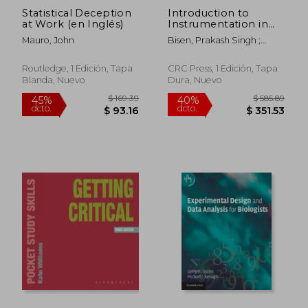
Statistical Deception
Introduction to
at Work (en Inglés)
Instrumentation in
Life Sciences (en
Mauro, John
Bisen, Prakash Singh ;
Inglés)
Sharma, Anjana
Routledge, 1 Edición, Tapa
CRC Press, 1 Edición, Tapa
Blanda, Nuevo
Dura, Nuevo
$ 552.91
$ 498.
45%
45%
dcto.
dcto.
$ 304.10
$ 273.