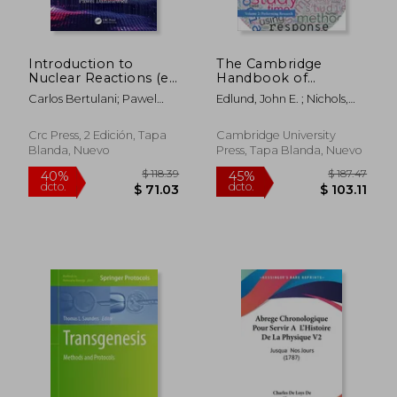
Introduction to
The Cambridge
Nuclear Reactions (en
Handbook of
Inglés)
Research Methods
Carlos Bertulani; Pawel
Edlund, John E. ; Nichols,
and Statistics for the
Danielewicz
Austin Lee
Social and Behavioral
Sciences: Volume 2:
Crc Press, 2 Edición, Tapa
Cambridge University
Volume 2:
Blanda, Nuevo
Press, Tapa Blanda, Nuevo
Performing Research
(en Inglés)