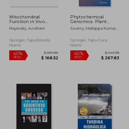
Mitochondrial
Phytochemical
Function in Vivo
Genomics: Plant
Evaluated by Nadh
Metabolomics and
Mayevsky, Avraham
Swamy, Mallappa Kumara
Fluorescence (en
Medicinal Plant
$ 264.39
$ 246.
40%
45%
; Kumar, Ajay
Inglés)
Genomics (en Inglés)
dcto.
dcto.
$ 158.63
$ 135.
Springer, Tapa Blanda,
Springer, Tapa Dura,
Nuevo
Nuevo