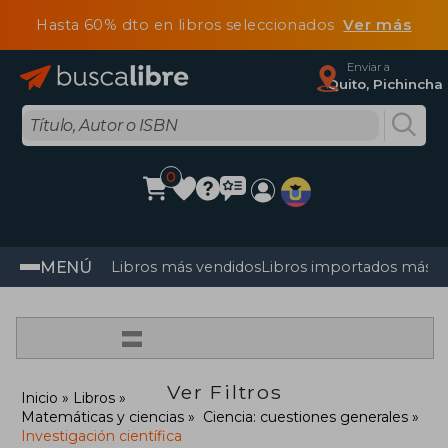
Hasta 60% dto en libros seleccionados
Ver más
Enviar a
Quito, Pichincha
0
MENÚ
Libros más vendidos
Libros importados más v
=
Ver Filtros
Inicio
Libros
Matemáticas y ciencias
Ciencia: cuestiones generales
Investigación científica