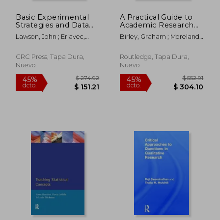
Basic Experimental
A Practical Guide to
Strategies and Data
Academic Research
Analysis for Science
(en Inglés)
Lawson, John ; Erjavec,
Birley, Graham ; Moreland,
and Engineering (en
John
Neil
Inglés)
CRC Press, Tapa Dura,
Routledge, Tapa Dura,
Nuevo
Nuevo
$ 168.39
$ 297.
40%
45%
dcto.
dcto.
$ 101.03
$ 163.