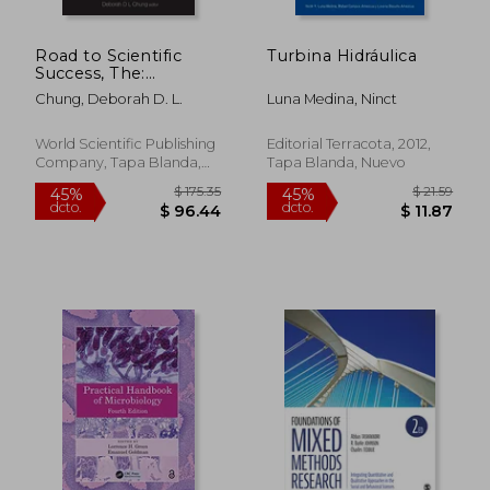
Road to Scientific
Turbina Hidráulica
Success, The:
Inspiring Life Stories
Chung, Deborah D. L.
Luna Medina, Ninct
of Prominent
Researchers (Volume
1) (en Inglés)
World Scientific Publishing
Editorial Terracota, 2012,
Company, Tapa Blanda,
Tapa Blanda, Nuevo
$ 280.86
$ 446.
40%
40%
Nuevo
dcto.
dcto.
$ 168.52
$ 267.