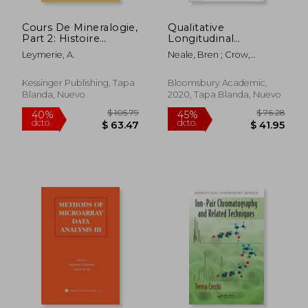
Cours De Mineralogie,
Qualitative
Part 2: Histoire
Longitudinal
Naturelle (1867) (en
Research: Research
Leymerie, A.
Neale, Bren ; Crow,
Francés)
Methods (en Inglés)
Graham ; Elliot, Mark
Kessinger Publishing, Tapa
Bloomsbury Academic,
Blanda, Nuevo
2020, Tapa Blanda, Nuevo
$ 164.41
$ 79.
45%
40%
dcto.
dcto.
$ 90.43
$ 47.