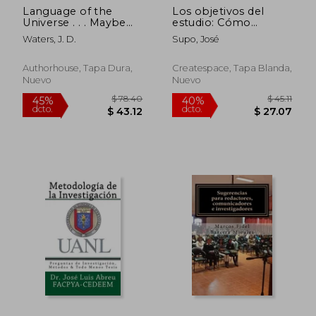
Language of the
Los objetivos del
Universe . . . Maybe
estudio: Cómo
(en Inglés)
expresar el deseo
Waters, J. D.
Supo, José
específico del
investigador
Authorhouse, Tapa Dura,
Createspace, Tapa Blanda,
Nuevo
Nuevo
$ 108.36
$ 583.
40%
45%
dcto.
dcto.
$ 65.02
$ 320.