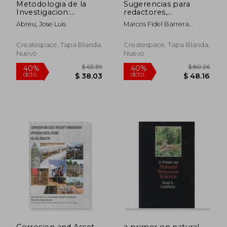
Metodologia de la
Sugerencias para
Investigacion:
redactores,
Preguntas de
comunicadores e
Abreu, Jose Luis
Marcos Fidel Barrera
Investigacion,
investigadores
Morales
Metodos & Todo
(Spanish Edition)
Menos Tesis (Spanish
Createspace, Tapa Blanda,
Createspace, Tapa Blanda,
Edition)
Nuevo
Nuevo
$ 123.14
$ 45.
40%
40%
dcto.
dcto.
$ 73.88
$ 27.
Corrosion and Asset
a primer on natural