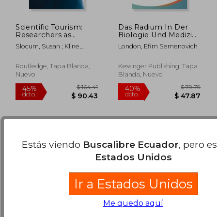
Scientific Tourism:
Das Radium In Der
Researchers as
Biologie Und Medizin
Travellers (en Inglés)
(1911) (en Alemán)
Slocum, Susan ; Kline,
London, Efim Semenovich
Carol ; Holden, Andrew
$ 118.39
$ 187.
40%
45%
dcto.
dcto.
$ 71.03
$ 103.
Routledge, Tapa Blanda,
Kessinger Publishing, Tapa
Nuevo
Blanda, Nuevo
Estás viendo
Buscalibre Ecuador
, pero e
Estados Unidos
Ir a Estados Unidos
Me quedo aquí