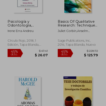
Psicología y
Basics Of Qualitative
Odontología,
Research: Techniques
Creando Puentes
And Procedures For
Irene Erra Andreu
Juliet Corbin,anselm
Developing
Strauss
Grounded Theory (en
Inglés)
Círculo Rojo, 2018, 1
Sage Publications, Inc,
Edición, Tapa Blanda,
2014, Tapa Blanda, Nuevo
Nuevo
$ 47.41
$ 228.
45%
45%