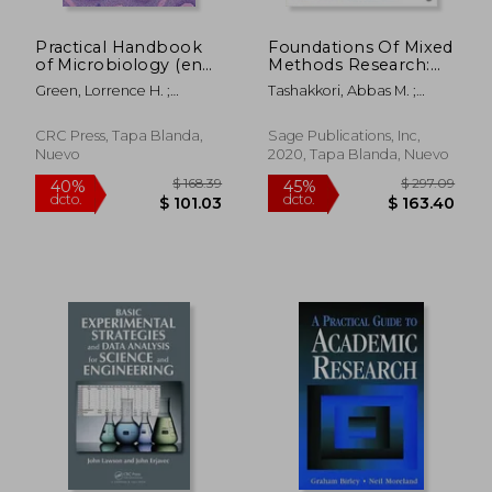
Practical Handbook
Foundations Of Mixed
of Microbiology (en
Methods Research:
Inglés)
Integrating
Green, Lorrence H. ;
Tashakkori, Abbas M. ;
Quantitative And
Goldman, Emanuel
Johnson, Robert Burke ;
Qualitative
Teddlie, Charles B.
Approaches In The
CRC Press, Tapa Blanda,
Sage Publications, Inc,
Social And Behavioral
Nuevo
2020, Tapa Blanda, Nuevo
Sciences (applied
Social Research
Methods) (en Inglés)
$ 175.35
$ 21
45%
45%
dcto.
dcto.
$ 96.44
$ 11.