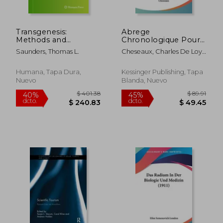
Transgenesis:
Abrege
$ 55.12
$ 206.
Methods and
Chronologique Pour
45%
45%
dcto.
dcto.
Protocols (en Inglés)
Servir A L'Histoire De
$ 30.31
$ 113.
Saunders, Thomas L.
Cheseaux, Charles De Loys
La Physique V2:
De
Jusqua Nos Jours
(1787) (en Francés)
Humana, Tapa Dura,
Kessinger Publishing, Tapa
Nuevo
Blanda, Nuevo