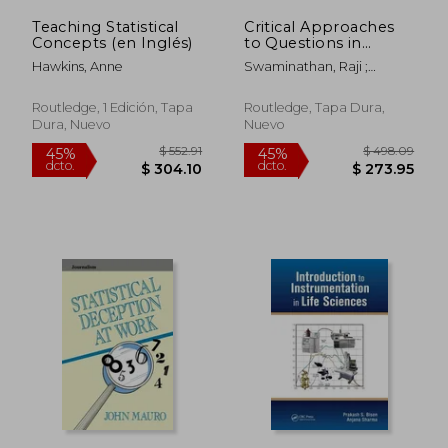
Teaching Statistical
Critical Approaches
Concepts (en Inglés)
to Questions in
Qualitative Research
Hawkins, Anne
Swaminathan, Raji ;
(en Inglés)
Mulvihill, Thalia M.
Routledge, 1 Edición, Tapa
Routledge, Tapa Dura,
Dura, Nuevo
Nuevo
$ 274.92
$ 552
45%
45%
dcto.
dcto.
$ 151.21
$ 304.