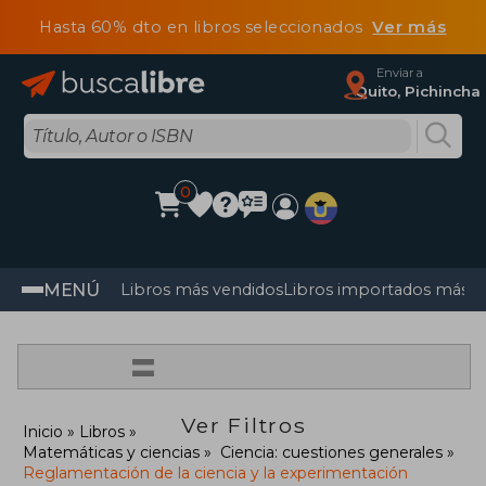
Hasta 60% dto en libros seleccionados
Ver más
Enviar a
Quito, Pichincha
0
MENÚ
Libros más vendidos
Libros importados más v
=
Ver Filtros
Inicio
Libros
Matemáticas y ciencias
Ciencia: cuestiones generales
Reglamentación de la ciencia y la experimentación