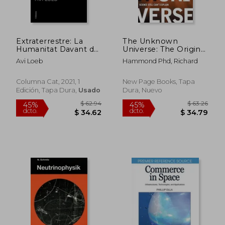
Extraterrestre: La
The Unknown
Humanitat Davant del
Universe: The Origin
Primer Senyal de Vida
of the Universe,
Avi Loeb
Hammond Phd, Richard
Intel·Ligent més Anllà
Quantum Gravity,
de la Terra (no Ficció
Wormholes, and
Columna) (en
Other Things Science
Columna Cat, 2021, 1
New Page Books, Tapa
Catalán)
Still Can't Explain (en
Edición, Tapa Dura,
Usado
Dura, Nuevo
Inglés)
$ 36.29
$ 36.
45%
45%
dcto.
dcto.
$ 19.96
$ 19.