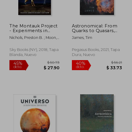
The Montauk Project
Astronomical: From
- Experiments in
Quarks to Quasars,
Time: Silver
the Science of Space
Nichols, Preston B. ; Moon,
James, Tim
Anniversary Edition
at its Strangest (en
Peter
[Idioma Inglés] (en
Inglés)
Inglés)
Sky Books (NY), 2018, Tapa
Pegasus Books, 2021, Tapa
Blanda, Nuevo
Dura, Nuevo
$ 50.73
$ 56
45%
40%
dcto.
dcto.
$ 27.90
$ 33.