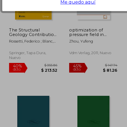
Me quedo aquí
The Structural
optimization of
Geology Contribution
pressure field in
to the Africa-Eurasia
shock wave
Rossetti, Federico ; Blanc,
Zhou, Yufeng
Geology: Basement
lithotripsy (en Inglés)
Ana Crespo ; Riguzzi,
and Reservoir
Federica
Structure, Ore
Springer, Tapa Dura,
Vdm Verlag, 2011, Nuevo
Mineralisation and
Nuevo
Tectonic Modelling:
$ 119.36
$ 56.
45%
45%
Procee (en Inglés)
dcto.
dcto.
$ 65.65
$ 31.