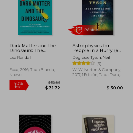
Dark Matter and the
Astrophysics for
Dinosaurs: The
People in a Hurry (en
Astounding
Inglés)
Lisa Randall
Degrasse Tyson, Neil
Interconnectedness
(3)
of the Universe (en
Inglés)
Ecco, 2016, Tapa Blanda,
W. W. Norton & Company,
Nuevo
2017, 1 Edición, Tapa Dura,
Nuevo