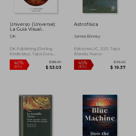
Universo (Universe):
Astrofísica
La Guía Visual
Definitiva
DK
James Binney
DK Publishing (Dorling
Ediciones UC, 2021, Tapa
Kindersley), Tapa Dura,
Blanda, Nuevo
Nuevo
$ 88.39
$ 35.
40%
45%
dcto.
dcto.
$ 53.03
$ 19.