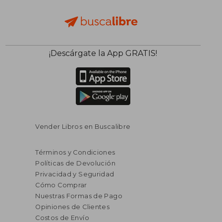
$ 201.22
$ 355.
40%
40%
¡Descárgate la App GRATIS!
dcto.
dcto.
$ 120.73
$ 213.
Vender Libros en Buscalibre
Términos y Condiciones
Políticas de Devolución
Privacidad y Seguridad
Cómo Comprar
Nuestras Formas de Pago
Opiniones de Clientes
Costos de Envío