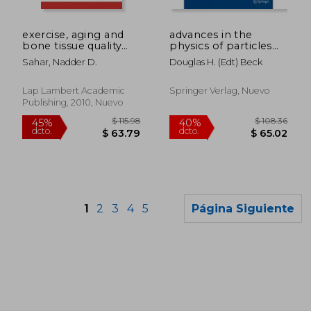
$ 93.36
$ 417.
40%
45%
dcto.
dcto.
$ 56.02
$ 229.
exercise, aging and
advances in the
bone tissue quality
physics of particles
(en Inglés)
and nuclei
Sahar, Nadder D.
Douglas H. (edt) Beck
Lap Lambert Academic
Springer Verlag, Nuevo
Publishing, 2010, Nuevo
1
2
3
4
5
Página Siguiente