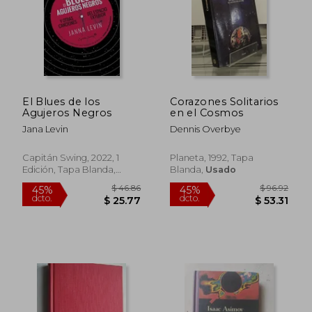
$ 40.06
$ 35.
45%
45%
dcto.
dcto.
$ 22.04
$ 19.
El Blues de los
Corazones Solitarios
Agujeros Negros
en el Cosmos
Jana Levin
Dennis Overbye
Capitán Swing, 2022, 1
Planeta, 1992, Tapa
Edición, Tapa Blanda,
Blanda,
Usado
Nuevo
Rápido