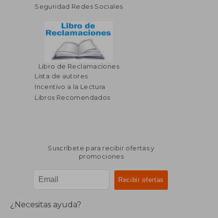
Seguridad Redes Sociales
Libro de Reclamaciones
$ 115.98
$ 108.
45%
40%
Lista de autores
dcto.
dcto.
$ 63.79
$ 65.
Incentivo a la Lectura
Libros Recomendados
Suscríbete para recibir ofertas y
promociones
¿Necesitas ayuda?