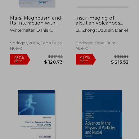
Mars' Magnetism and
insar imaging of
Its Interaction with
aleutian volcanoes
the Solar Wind (en
(en Inglés)
Winterhalter, Daniel ;
Lu, Zhong ; Dzurisin, Daniel
Inglés)
Acuña, Mario ; Zakharov,
Alexander
Springer, 2004, Tapa Dura,
Springer, Tapa Dura,
Nuevo
Nuevo