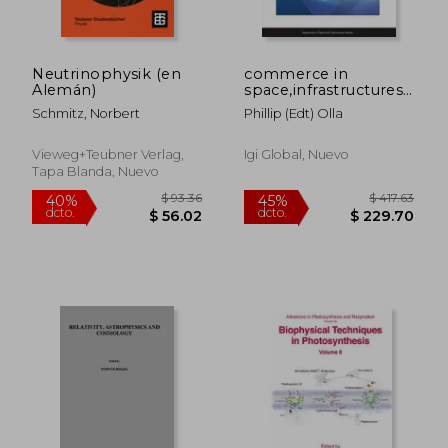
Neutrinophysik (en
commerce in
Alemán)
space,infrastructures,
technologies and
Schmitz, Norbert
Phillip (edt) Olla
applications
Vieweg+teubner Verlag,
Igi Global, Nuevo
Tapa Blanda, Nuevo
$ 36.29
$ 36.
45%
45%
dcto.
dcto.
$ 19.96
$ 19.