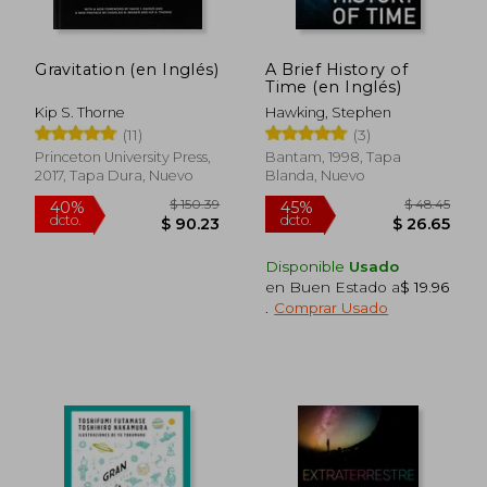
Gravitation (en Inglés)
A Brief History of
Time (en Inglés)
Kip S. Thorne
Hawking, Stephen
(11)
(3)
Princeton University Press,
Bantam, 1998, Tapa
2017, Tapa Dura, Nuevo
Blanda, Nuevo
Disponible
Usado
en Buen Estado a
$ 19.96
.
Comprar Usado