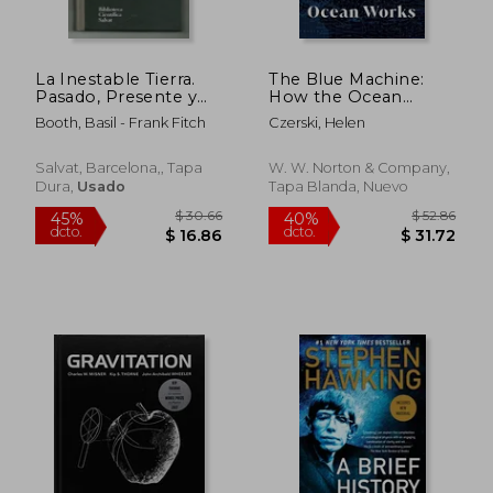
La Inestable Tierra.
The Blue Machine:
Pasado, Presente y
How the Ocean
Futuro de las
Works (en Inglés)
Booth, Basil - Frank Fitch
Czerski, Helen
Catastrofes Naturales
Salvat, Barcelona,, Tapa
W. W. Norton & Company,
Dura,
Usado
Tapa Blanda, Nuevo
$ 30.66
$ 52.
45%
40%
dcto.
dcto.
$ 16.86
$ 31.