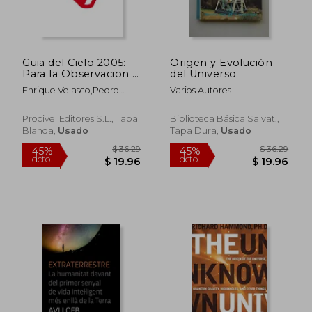
Guia del Cielo 2005:
Origen y Evolución
Para la Observacion a
del Universo
Simple Vista de
Enrique Velasco,Pedro
Varios Autores
Conste Laciones y
Velasco
Planetas, Luna,
Eclipses y Lluvias de
Procivel Editores S.L., Tapa
Biblioteca Básica Salvat,,
Meteoros
Blanda,
Usado
Tapa Dura,
Usado
$ 355.86
$ 147.
40%
45%
dcto.
dcto.
$ 213.52
$ 81.