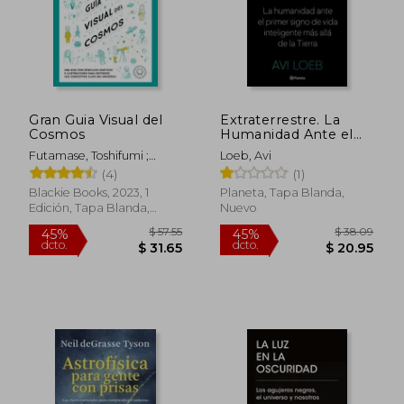
$ 150.39
$ 48.
40%
45%
dcto.
dcto.
$ 90.23
$ 26.
Gran Guia Visual del
Extraterrestre. La
Cosmos
Humanidad Ante el
Primer Signo de Vida
Futamase, Toshifumi ;
Loeb, Avi
Inteligente más Allá
Nakamura, Toshihiro ;
(4)
(1)
de la Tierra
Tokumaru, Yu
Blackie Books, 2023, 1
Planeta, Tapa Blanda,
Edición, Tapa Blanda,
Nuevo
Nuevo