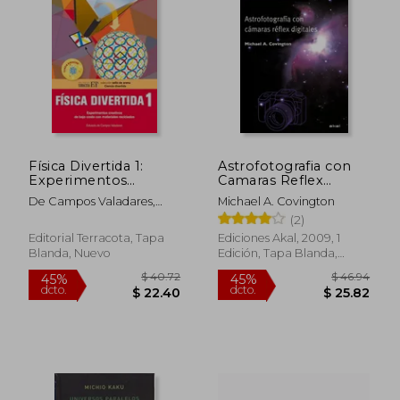
Física Divertida 1:
Astrofotografia con
Experimentos
Camaras Reflex
Creativos de Bajo
Digitales
$ 33.03
$ 51
45%
45%
De Campos Valadares,
Michael A. Covington
Costo Con Materiales
dcto.
dcto.
$ 18.17
$ 28.
Eduardo
(2)
Reciclados
Editorial Terracota, Tapa
Ediciones Akal, 2009, 1
Blanda, Nuevo
Edición, Tapa Blanda,
Nuevo