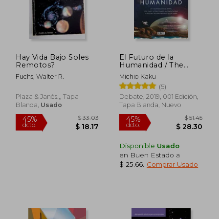
Hay Vida Bajo Soles
El Futuro de la
Remotos?
Humanidad / The
Future of Humanity
Fuchs, Walter R.
Michio Kaku
$ 32.77
$ 55.
(5)
45%
40%
dcto.
dcto.
$ 18.02
$ 33.
Plaza & Janés.,, Tapa
Debate, 2019, 001 Edición,
Blanda,
Usado
Tapa Blanda, Nuevo
Disponible
Usado
en Buen Estado a
$ 25.66
.
Comprar Usado