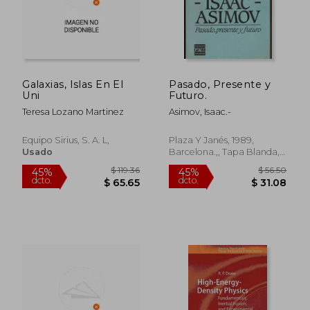
Galaxias, Islas En El
Pasado, Presente y
Uni
Futuro.
$ 76.25
$ 34.
45%
45%
dcto.
dcto.
$ 41.94
$ 18.
Teresa Lozano Martinez
Asimov, Isaac.-
Equipo Sirius, S. A. L,
Plaza Y Janés, 1989,
Usado
Barcelona.,, Tapa Blanda,
Usado