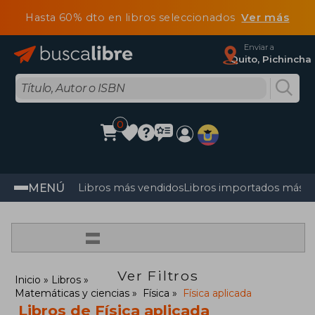
Hasta 60% dto en libros seleccionados
Ver más
Enviar a
Quito, Pichincha
0
MENÚ
Libros más vendidos
Libros importados más v
=
Ver Filtros
Inicio
Libros
Matemáticas y ciencias
Física
Física aplicada
Libros de Física aplicada