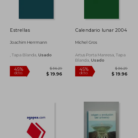
Estrellas
Calendario lunar 2004
Joachim Herrmann
Michel Gros
, Tapa Blanda,
Usado
Artus Porta Manresa, Tapa
Blanda,
Usado
$ 94.24
$ 260.
45%
40%
dcto.
dcto.
$ 51.83
$ 156.