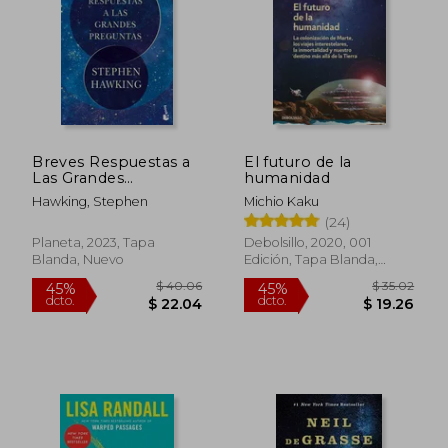
Breves Respuestas a
El futuro de la
Las Grandes
humanidad
Preguntas
Hawking, Stephen
Michio Kaku
(24)
Planeta, 2023, Tapa
Debolsillo, 2020, 001
Blanda, Nuevo
Edición, Tapa Blanda,
Nuevo
$ 61.78
$ 56
45%
40%
dcto.
dcto.
$ 33.98
$ 33.