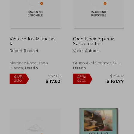
$ 46.86
$ 96.
45%
45%
dcto.
dcto.
$ 25.77
$ 53.
Vida en los Planetas,
Gran Enciclopedia
la
Sarpe de la
Astronomia el
Robert Tocquet
Varios Autores
Universo Obra
Martinez Roca, Tapa
Grupo Axel Springer, S.L.,
Blanda,
Usado
Usado