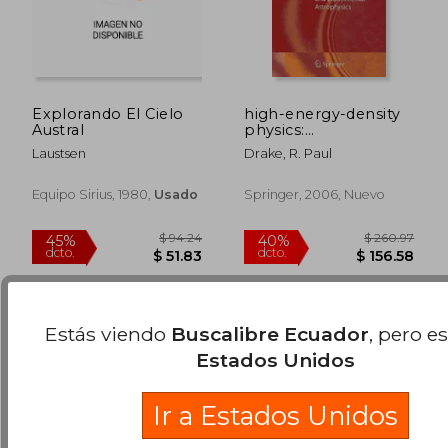
Explorando El Cielo
high-energy-density
Austral
physics:
fundamentals, inertial
Laustsen
Drake, R. Paul
fusion, and
experimental
$ 32.05
$ 294.
45%
45%
astrophysics (en
Equipo Sirius, 1980,
Usado
Springer, 2006, Nuevo
dcto.
dcto.
$ 17.63
$ 161.
Inglés)
Estás viendo
Buscalibre Ecuador
, pero e
Estados Unidos
Ir a Estados Unidos