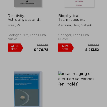
Relativity,
Biophysical
Astrophysics and
Techniques in
Cosmology:
Photosynthesis,
Israel, W.
Aartsma, Thijs ; Matysik,
Proceedings of the
Volume II (en Inglés)
Jörg
Summer School Held,
14-26 August, 1972 at
Springer, 1973, Tapa Dura,
Springer, Tapa Dura,
the Banff Centre,
Nuevo
Nuevo
Banff, Alberta (en
Inglés)
$ 62.94
$ 63.
45%
45%
dcto.
dcto.
$ 34.62
$ 34.