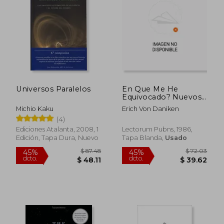
Universos Paralelos
En Que Me He
Equivocado? Nuevos
Recuerdos Del
Michio Kaku
Erich Von Daniken
Futuro/how Have I
(4)
Gone Wrong? New
Memories For The
Ediciones Atalanta, 2008, 1
Lectorum Pubns, 1986,
Future (spanish
Edición, Tapa Dura, Nuevo
Tapa Blanda,
Usado
Edition)
$ 40.72
$ 46.
45%
45%
dcto.
dcto.
$ 22.40
$ 25.