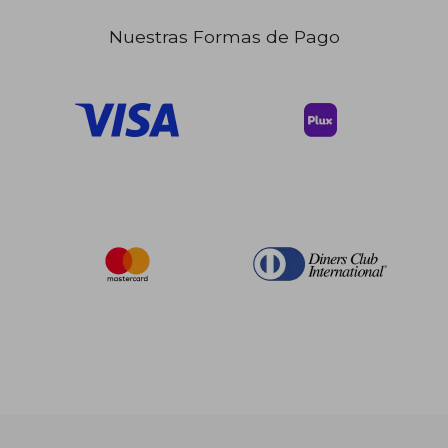
Nuestras Formas de Pago
$ 294.58
$ 355.
40%
40%
dcto.
dcto.
$ 176.75
$ 213.