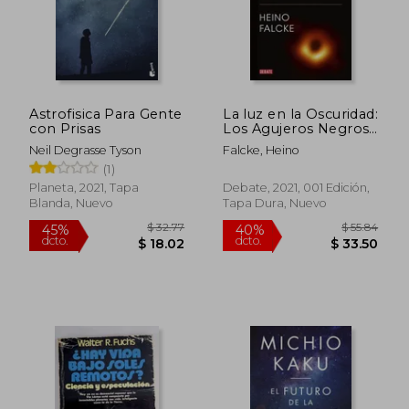
Astrofisica Para Gente
La luz en la Oscuridad:
$ 57.55
$ 38.
45%
45%
con Prisas
Los Agujeros Negros,
dcto.
dcto.
$ 31.65
$ 20.
el Universo y
Neil Degrasse Tyson
Falcke, Heino
Nosotros (Ciencia y
(1)
Tecnología)
Planeta, 2021, Tapa
Debate, 2021, 001 Edición,
Blanda, Nuevo
Tapa Dura, Nuevo