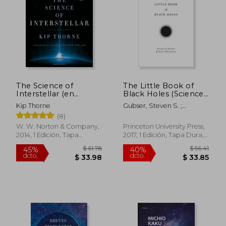
The Science of
The Little Book of
Interstellar (en
Black Holes (Science
Inglés)
Essentials, 29) (en
Kip Thorne
Gubser, Steven S. ;
Inglés)
Pretorius, Frans
(8)
W. W. Norton & Company,
Princeton University Press,
2014, 1 Edición, Tapa
2017, 1 Edición, Tapa Dura,
Blanda, Nuevo
Nuevo
$ 87.48
$ 72.
45%
45%
dcto.
dcto.
$ 48.11
$ 39.