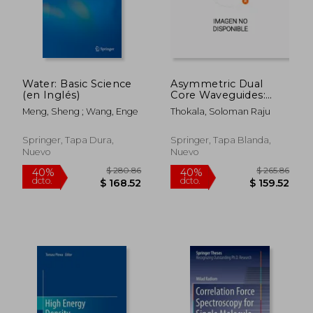
$ 138.75
$ 138.
Water: Basic Science
Asymmetric Dual
(en Inglés)
Core Waveguides:
Dynamics of Self-
Meng, Sheng ; Wang, Enge
Thokala, Soloman Raju
Similar Waves (en
Inglés)
Springer, Tapa Dura,
Springer, Tapa Blanda,
Nuevo
Nuevo