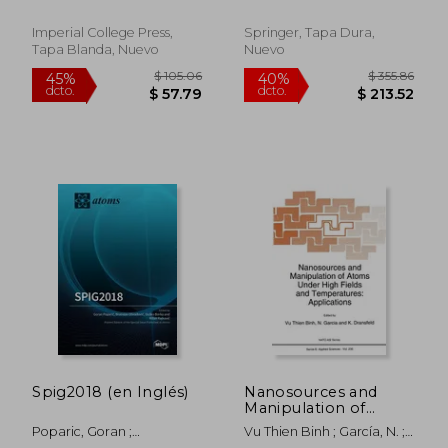
Jean
Physics of
Inglés)
Astronomical Spectra
Imperial College Press,
Springer, Tapa Dura,
(en Inglés)
Tapa Blanda, Nuevo
Nuevo
$ 135.12
$ 160.
45%
40%
dcto.
dcto.
$ 74.32
$ 96.
Spig2018 (en Inglés)
Nanosources and
Manipulation of
Atoms Under High
Poparic, Goran ;
Vu Thien Binh ; García, N. ;
Fields and