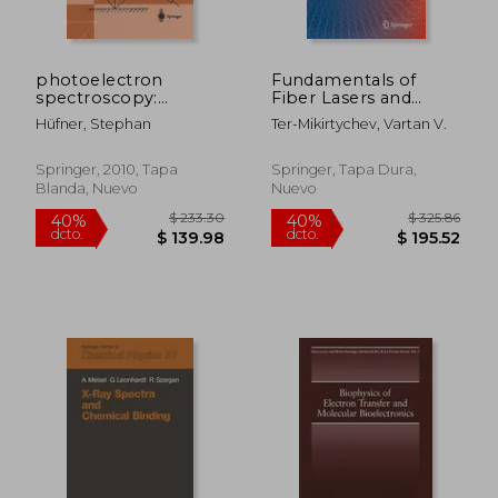
photoelectron
Fundamentals of
spectroscopy:
Fiber Lasers and
principles and
Fiber Amplifiers (en
Hüfner, Stephan
Ter-Mikirtychev, Vartan V.
applications (en
Inglés)
Inglés)
Springer, 2010, Tapa
Springer, Tapa Dura,
Blanda, Nuevo
Nuevo
$ 114.06
$ 190.
40%
40%
dcto.
dcto.
$ 68.43
$ 114.