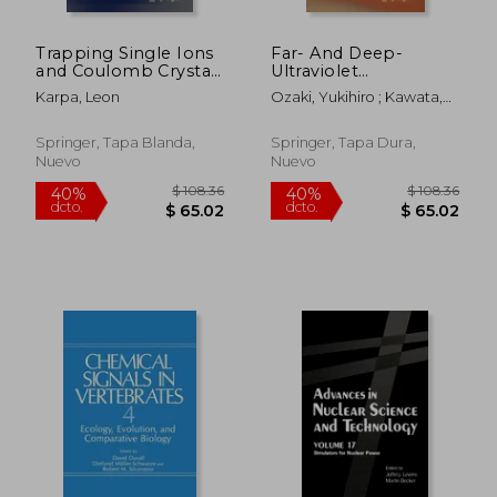
Trapping Single Ions
Far- And Deep-
and Coulomb Crystals
Ultraviolet
with Light Fields (en
Spectroscopy (en
Karpa, Leon
Ozaki, Yukihiro ; Kawata,
Inglés)
Inglés)
Satoshi
Springer, Tapa Blanda,
Springer, Tapa Dura,
Nuevo
Nuevo
$ 116.13
$ 108.
40%
40%
dcto.
dcto.
$ 69.68
$ 65.