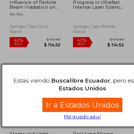
Influence of Particle
Progress in Ultrafast
Beam Irradiation on
Intense Laser Science
the Structure and
VII (Springer Series in
Xin Wu
Properties of
Chemical Physics)
$ 206.14
$ 294.
40%
40%
Graphene (Springer
dcto.
dcto.
$ 123.68
$ 176.
Theses)
Springer, Tapa Dura,
Springer, Tapa Blanda,
Nuevo
Nuevo
Estás viendo
Buscalibre Ecuador
, pero e
Estados Unidos
Ir a Estados Unidos
Me quedo aquí
Atoms and Light:
Resolving Strong