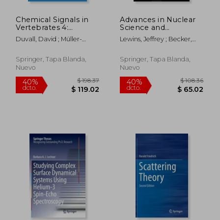
Chemical Signals in
Advances in Nuclear
Vertebrates 4:
Science and
Ecology, Evolution,
Technology:
Duvall, David ; Müller-
Lewins, Jeffrey ; Becker,
and Comparative
Simulators for
Schwarze, Dietland ;
Martin
Biology (en Inglés)
Nuclear Power (en
Silverstein, Robert M.
Inglés)
Springer, Tapa Blanda,
Springer, Tapa Blanda,
Nuevo
Nuevo
$ 108.36
$ 108.
40%
40%
dcto.
dcto.
$ 65.02
$ 65.