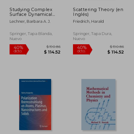
Studying Complex
Scattering Theory (en
Surface Dynamical
Inglés)
Systems Using
Lechner, Barbara A. J.
Friedrich, Harald
Helium-3 Spin-Echo
Spectroscopy (en
Inglés)
Springer, Tapa Blanda,
Springer, Tapa Dura,
Nuevo
Nuevo
$ 198.37
$ 108.
40%
40%
dcto.
dcto.