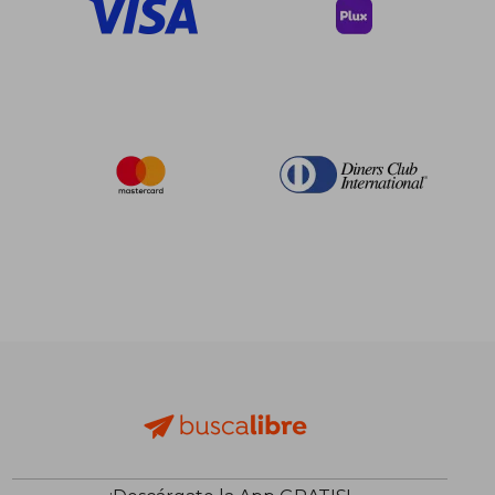
$ 105.06
$ 355.
45%
40%