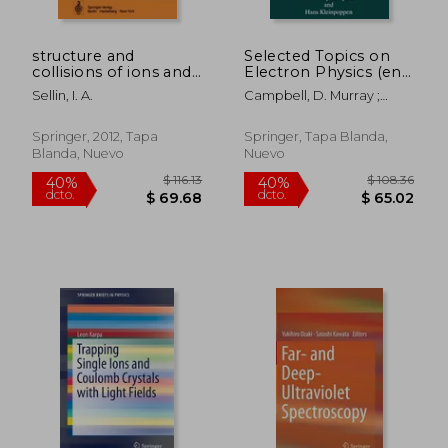
structure and
Selected Topics on
collisions of ions and
Electron Physics (en
atoms (en Inglés)
Inglés)
Sellin, I. A.
Campbell, D. Murray ;
Kleinpoppen, Hans
Springer, 2012, Tapa
Springer, Tapa Blanda,
Blanda, Nuevo
Nuevo
$ 119.75
$ 190.
40%
40%
dcto.
dcto.
$ 71.85
$ 114.