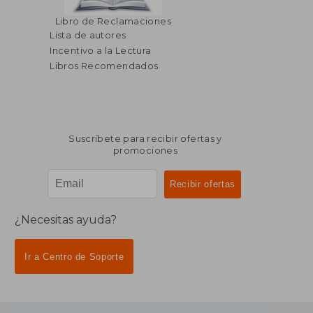
$ 139.13
$ 108.
45%
40%
Libro de Reclamaciones
dcto.
dcto.
$ 76.52
$ 65.
Lista de autores
Incentivo a la Lectura
Libros Recomendados
Suscríbete para recibir ofertas y
promociones
¿Necesitas ayuda?
Ir a Centro de Soporte