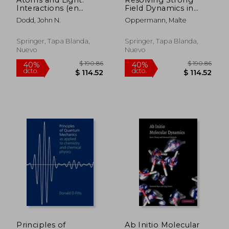
Interactions (en
Field Dynamics in
Inglés)
Cation States of Co_2
Dodd, John N.
Oppermann, Malte
Via Optimised
Molecular Alignment
(en Inglés)
Springer, Tapa Blanda,
Springer, Tapa Blanda,
Nuevo
Nuevo
$ 280.86
$ 190.
40%
40%
dcto.
dcto.
$ 168.52
$ 114.
Principles of
Ab Initio Molecular