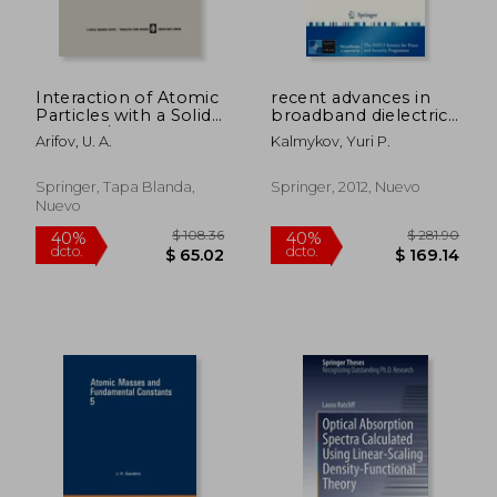
Interaction of Atomic
recent advances in
Particles with a Solid
broadband dielectric
Surface /
spectroscopy (en
Arifov, U. A.
Kalmykov, Yuri P.
Vzaimodeistvie
Inglés)
$ 190.86
$ 525
40%
45%
Atomnykh Chastits S
dcto.
dcto.
$ 114.52
$ 289.
Poverkhnost'yu
Springer, Tapa Blanda,
Springer, 2012, Nuevo
Tverdogo Tela /
Nuevo
Взаи& (en Inglés)