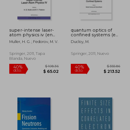
$ 280.86
$ 190.
40%
40%
dcto.
dcto.
$ 168.52
$ 114.
super-intense laser-
quantum optics of
atom physics iv (en
confined systems (en
Inglés)
Inglés)
Muller, H. G. ; Fedorov, M. V.
Ducloy, M.
Springer, 2011, Tapa
Springer, 2011, Nuevo
Blanda, Nuevo