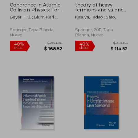
Coherence in Atomic
theory of heavy
$ 190.86
$ 190.
40%
40%
Collision Physics: For
fermions and valence
dcto.
dcto.
$ 114.52
$ 114.
Hans Kleinpoppen
fluctuations:
Beyer, H. J. ; Blum, Karl ;
Kasuya, Tadao ; Saso,
on His Sixtieth
proceedings of the
Hippler, R.
Tetsuro
Birthday (en Inglés)
eighth taniguchi
symposium, shima
Springer, Tapa Blanda,
Springer, 2011, Tapa
kanko, japan, april 10
Nuevo
Blanda, Nuevo
13, 1985 (en Inglés)