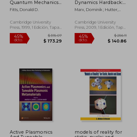
Quantum Mechanics:
Dynamics Hardback:
As Applied to
Basic Theory and
Fitts, Donald D.
Marx, Dominik ; Hutter,
Chemistry and
Advanced Methods
Jürg
Chemical Physics (en
(en Inglés)
Inglés)
Cambridge University
Cambridge University
Press, 1999, 1 Edición, Tapa
Press, 2009, 1 Edición, Tapa
Blanda, Nuevo
Dura, Nuevo
$ 190.86
$ 190.
40%
40%
dcto.
dcto.
$ 114.52
$ 114.
Active Plasmonics
models of reality for
And Tuneable
static, nuclei and