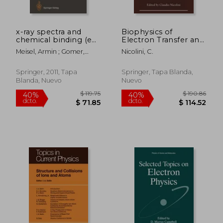
x-ray spectra and
Biophysics of
chemical binding (en
Electron Transfer and
Inglés)
Molecular
Meisel, Armin ; Gomer,
Nicolini, C.
Bioelectronics (en
Robert ; Leonhardt, Gunter
Inglés)
Springer, 2011, Tapa
Springer, Tapa Blanda,
Blanda, Nuevo
Nuevo
$ 233.30
$ 325.
40%
40%
dcto.
dcto.
$ 139.98
$ 195.