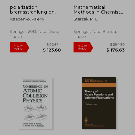
$ 119.02
$ 65.
polarization
Mathematical
bremsstrahlung on
Methods in Chemistry
atoms, plasmas,
and Physics (en
Astapenko, Valeriy
Starzak, M. E.
nanostructures and
Inglés)
solids (en Inglés)
Springer, 2013, Tapa Dura,
Springer, Tapa Blanda,
Nuevo
Nuevo