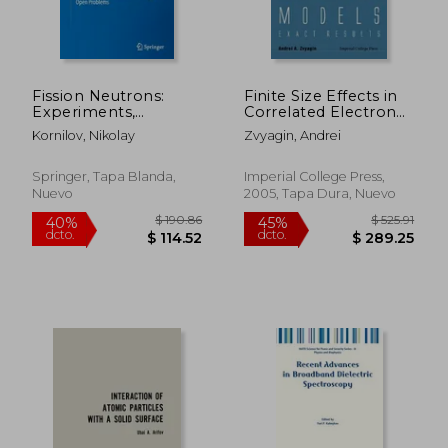
Fission Neutrons:
Finite Size Effects in
$ 108.36
$ 355.
40%
40%
Experiments,
Correlated Electron
dcto.
dcto.
$ 65.02
$ 213.
Evaluation, Modeling
Models: Exact Results
Kornilov, Nikolay
Zvyagin, Andrei
and Open Problems
(en Inglés)
(en Inglés)
Springer, Tapa Blanda,
Imperial College Press,
Nuevo
2005, Tapa Dura, Nuevo