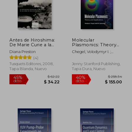
Antes de Hiroshima:
Molecular
De Marie Curie a la
Plasmonics: Theory
Bomba Atomica
and Applications (en
Diana Preston
Chegel, Volodymyr I. ;
Inglés)
Lopatynskyi, Andrii M.
(4)
Tusquets Editores, 2008,
Jenny Stanford Publishing,
Tapa Blanda, Nuevo
Tapa Dura, Nuevo
$ 62.22
$ 258.
45%
40%
dcto.
dcto.
$ 34.22
$ 155.