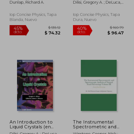
Dunlap, Richard A.
Dilisi, Gregory A. ; DeLuca,
James J.
Iop Concise Physics, Tapa
Iop Concise Physics, Tapa
Blanda, Nuevo
Dura, Nuevo
$ 277.01
$ 64.
45%
45%
dcto.
dcto.
$ 152.35
$ 35.
An Introduction to
The Instrumental
Liquid Crystals (en
Spectrometric and
Inglés)
Spectroscopic
Dilisi, Gregory A. ; DeLuca,
Winstone-Cooper, Nick ;