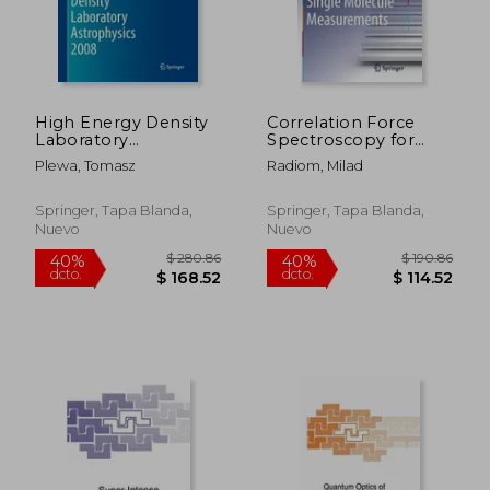
$ 280.86
$ 265.
40%
40%
dcto.
dcto.
$ 168.52
$ 159.
High Energy Density
Correlation Force
Laboratory
Spectroscopy for
Astrophysics 2008
Single Molecule
Plewa, Tomasz
Radiom, Milad
(en Inglés)
Measurements (en
Inglés)
Springer, Tapa Blanda,
Springer, Tapa Blanda,
Nuevo
Nuevo