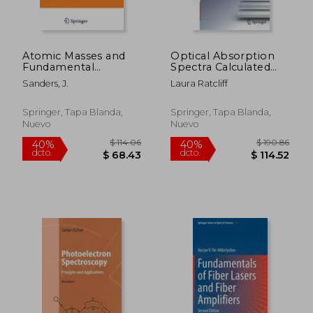
Atomic Masses and
Optical Absorption
Fundamental
Spectra Calculated
Constants 5 (en
Using Linear-Scaling
Sanders, J.
Laura Ratcliff
Inglés)
Density-Functional
Theory (Springer
Theses)
Springer, Tapa Blanda,
Springer, Tapa Blanda,
Nuevo
Nuevo
$ 108.36
$ 281.
40%
40%
dcto.
dcto.
$ 65.02
$ 169.