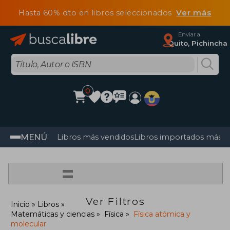
Hasta 60% dto en libros seleccionados
Ver más
Enviar a
Quito, Pichincha
0
MENÚ
Libros más vendidos
Libros importados más v
=
Ver Filtros
Inicio
Libros
Matemáticas y ciencias
Física
Física atómica y
molecular