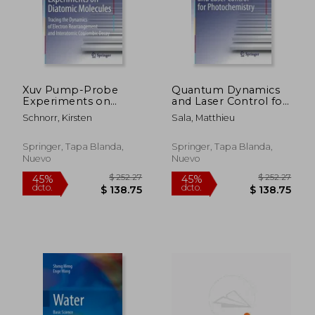
Xuv Pump-Probe
Quantum Dynamics
Experiments on
and Laser Control for
Diatomic Molecules:
Photochemistry (en
Schnorr, Kirsten
Sala, Matthieu
Tracing the Dynamics
Inglés)
of Electron
Rearrangement and
Springer, Tapa Blanda,
Springer, Tapa Blanda,
Interatomic
Nuevo
Nuevo
Coulombic Decay (en
Inglés)
$ 252.27
$ 252.
45%
45%
dcto.
dcto.