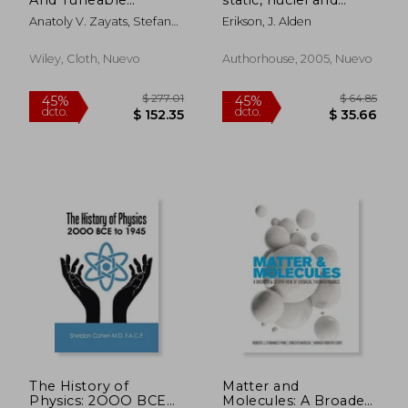
Plasmonic
atoms (en Inglés)
Anatoly V. Zayats, Stefan
Erikson, J. Alden
Metamaterials
Maier
Wiley, Cloth, Nuevo
Authorhouse, 2005, Nuevo
$ 190.86
$ 190.
40%
40%
dcto.
dcto.
$ 114.52
$ 114.
The History of
Matter and
Physics: 2OOO BCE
Molecules: A Broader