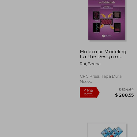
$ 
45%
dcto.
$ 3
Molecular Modeling
for the Design of
Novel Performance
Rai, Beena
Chemicals and
Materials (en Inglés)
CRC Press, Tapa Dura,
Nuevo