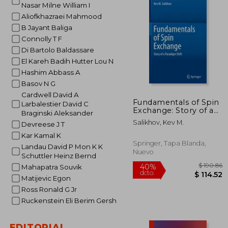
Nasar Milne William I
Aliofkhazraei Mahmood
B Jayant Baliga
Connolly T F
Di Bartolo Baldassare
El Kareh Badih Hutter Lou N
Hashim Abbass A
Basov N G
Cardwell David A
Fundamentals of Spin
Larbalestier David C
Exchange: Story of a
Braginski Aleksander
Paradigm Shift (en
Salikhov, Kev M.
Devreese J T
Inglés)
Kar Kamal K
Springer, Tapa Blanda,
Landau David P Mon K K
Nuevo
Schuttler Heinz Bernd
Mahapatra Souvik
Matijevic Egon
Ross Ronald G Jr
Ruckenstein Eli Berim Gersh
EDITORIAL