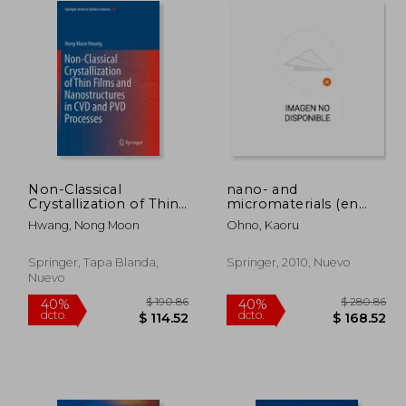
Non-Classical
nano- and
Crystallization of Thin
micromaterials (en
Films and
Inglés)
Hwang, Nong Moon
Ohno, Kaoru
Nanostructures in CVD
and Pvd Processes (en
Inglés)
Springer, Tapa Blanda,
Springer, 2010, Nuevo
Nuevo
280.86
$ 190.86
40%
40%
dcto.
dcto.
68.52
$ 114.52