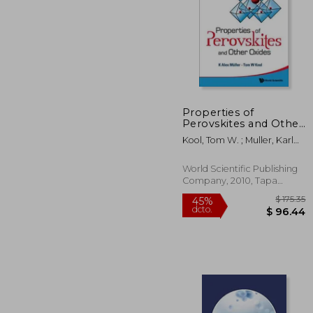
Properties of
$ 
Perovskites and Other
45%
Oxides (en Inglés)
dcto.
$ 2
Kool, Tom W. ; Muller, Karl
Alex
World Scientific Publishing
Company, 2010, Tapa
Blanda, Nuevo