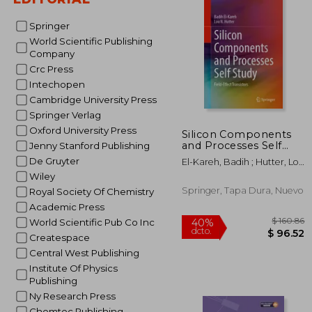
$ 
40%
dcto.
$ 1
Springer
World Scientific Publishing
Company
Crc Press
Intechopen
Cambridge University Press
Springer Verlag
Oxford University Press
Silicon Components
and Processes Self
Jenny Stanford Publishing
Study: Field-Effect
De Gruyter
El-Kareh, Badih ; Hutter, Lou
Transistors (en Inglés)
N.
Wiley
Springer, Tapa Dura, Nuevo
Royal Society Of Chemistry
Academic Press
World Scientific Pub Co Inc
Createspace
Central West Publishing
Institute Of Physics
Publishing
Ny Research Press
Chemtec Publishing