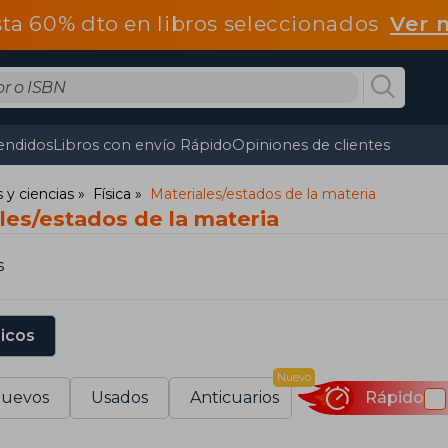
ta 60% dto en libros seleccionados
Ver 
endidos
Libros con envío Rápido
Opiniones de clientes
y ciencias
Física
Materiales/estados de la materia
les/estados de la materia
s
sicos
Nuevo
uevos
Usados
Anticuarios
Rápido