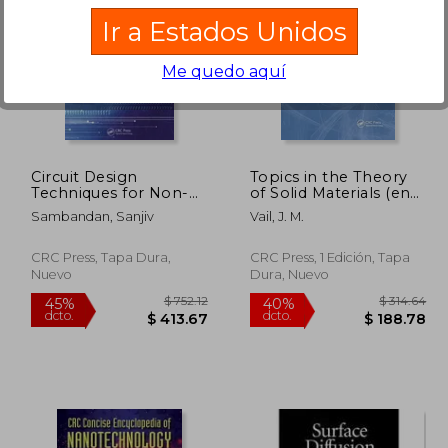
Ir a Estados Unidos
Me quedo aquí
202.14
$ 371.53
45%
45%
dcto.
dcto.
21.28
$ 204.34
Circuit Design
Topics in the Theory
Techniques for Non-
of Solid Materials (en
Crystalline
Inglés)
Sambandan, Sanjiv
Vail, J. M.
Semiconductors (en
Inglés)
CRC Press, Tapa Dura,
CRC Press, 1 Edición, Tapa
Nuevo
Dura, Nuevo