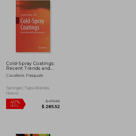
Cold-Spray Coatings:
Recent Trends and
Future Perspectives
Cavaliere, Pasquale
(en Inglés)
Springer, Tapa Blanda,
Nuevo
$ 280.86
$ 475.86
40%
dcto.
$ 168.52
$ 285.52