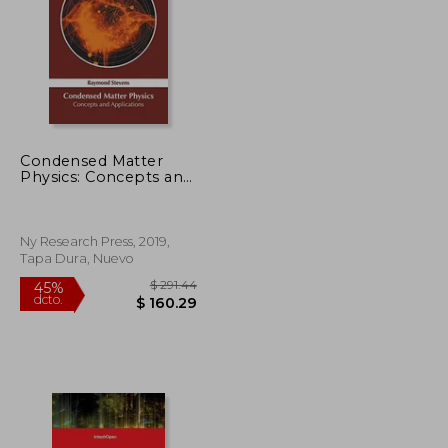
Condensed Matter
$ 521.49
$ 650.83
Physics: Concepts and
45%
Applications (en
dcto.
$ 312.89
$ 357.96
Inglés)
Ny Research Press, 2019,
Tapa Dura, Nuevo