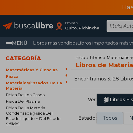
Has
Enviar a
Quito, Pichincha
MENÚ
Libros más vendidos
Libros importados más v
Inicio
Libros
Matemáticas 
CATEGORÍA
Libros de Materia
Matemáticas Y Ciencias
Física
Encontramos 3.128 Libro
Materiales/Estados De La
Materia
Física De Los Gases
Ver:
Libros Fí
Física Del Plasma
Física De La Materia
Condensada (Física Del
Estado:
Todos
N
Estado Líquido Y Del Estado
Sólido)