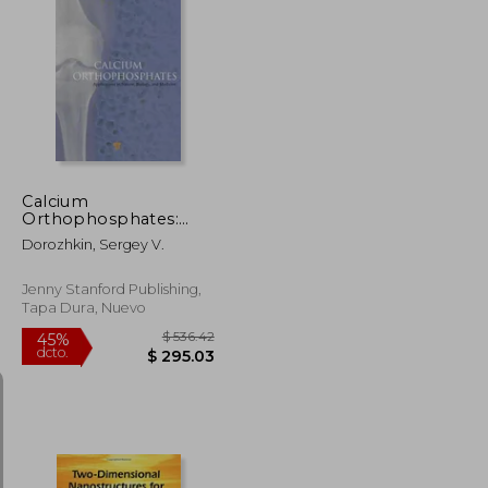
$ 190.86
$ 300.86
45%
dcto.
$ 114.52
$ 165.47
Calcium
Orthophosphates:
Applications in Nature,
Dorozhkin, Sergey V.
Biology, and Medicine
(en Inglés)
Jenny Stanford Publishing,
Tapa Dura, Nuevo