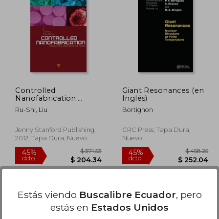
160.86
$ 160.86
40%
40%
dcto.
dcto.
96.52
$ 96.52
Controlled
Giant Resonances (en
Nanofabrication:
Inglés)
Advances and
Ru-Shi, Liu
Bortignon
Applications (en
Inglés)
Jenny Stanford Publishing,
CRC Press, Tapa Dura,
2012, Tapa Dura, Nuevo
Nuevo
Estás viendo
Buscalibre Ecuador
, pero
estás en
Estados Unidos