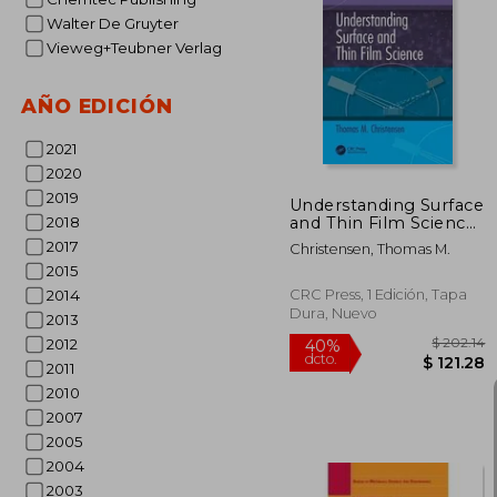
Walter De Gruyter
Vieweg+Teubner Verlag
$ 
40%
dcto.
$ 
AÑO EDICIÓN
2021
2020
2019
Understanding Surface
and Thin Film Science
2018
(en Inglés)
2017
Christensen, Thomas M.
2015
CRC Press, 1 Edición, Tapa
2014
Dura, Nuevo
2013
2012
2011
2010
2007
2005
2004
2003