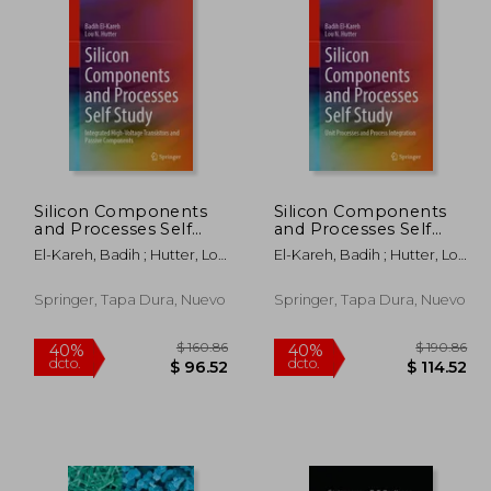
190.86
$ 280.86
40%
40%
dcto.
dcto.
14.52
$ 168.52
Silicon Components
Silicon Components
and Processes Self
and Processes Self
Study: Integrated
Study: Unit Processes
El-Kareh, Badih ; Hutter, Lou
El-Kareh, Badih ; Hutter, Lou
High-Voltage
and Process
N.
N.
Transistors and Passive
Integration (en Inglés)
Components (en
Springer, Tapa Dura, Nuevo
Springer, Tapa Dura, Nuevo
Inglés)