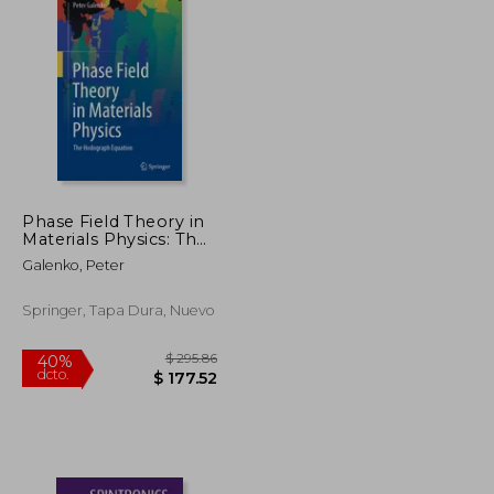
Phase Field Theory in
Materials Physics: The
Hodograph Equation
Galenko, Peter
(en Inglés)
Springer, Tapa Dura, Nuevo