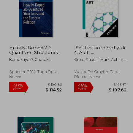
Heavily-Doped 2D-
[Set Festkörperphysik,
524.64
$ 1,254.86
Quantized Structures
4. Aufl ]
45%
40%
and the Einstein
Festkörperphysik
dcto.
dcto.
88.55
$ 690.17
Kamakhya P. Ghatak;
Gross, Rudolf ; Marx, Achim ;
Relation (Springer
Aufgaben, 3. Aufl.] (en
Sitangshu Bhattacharya
Einzel, Dietrich
Tracts in Modern
Alemán)
Physics) (en Inglés)
Springer, 2014, Tapa Dura,
Walter De Gruyter, Tapa
Nuevo
Blanda, Nuevo