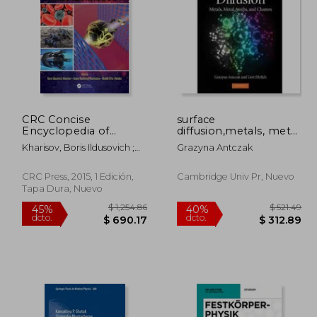
642.42
$ 752.12
45%
40%
dcto.
dcto.
53.33
$ 413.67
CRC Concise
surface
Encyclopedia of
diffusion,metals, metal
Nanotechnology (en
atoms, and clusters
Kharisov, Boris Ildusovich ;
Grazyna Antczak
Inglés)
Kharissova, Oxana
Vasilievna ; Ortiz-Mendez,
CRC Press, 2015, 1 Edición,
Cambridge Univ Pr, Nuevo
Ubaldo
Tapa Dura, Nuevo