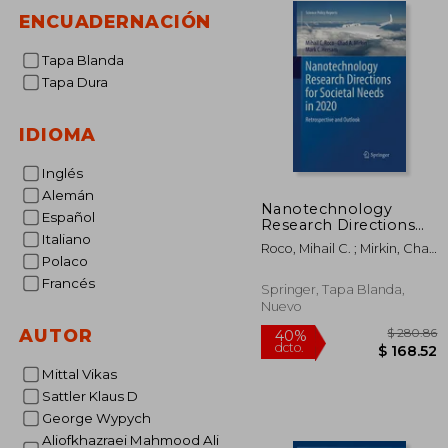
ENCUADERNACIÓN
Tapa Blanda
Tapa Dura
IDIOMA
Inglés
Alemán
Nanotechnology
Español
Research Directions
Italiano
for Societal Needs in
Roco, Mihail C. ; Mirkin, Chad
2020: Retrospective
Polaco
A. ; Hersam, Mark C.
and Outlook (en
Francés
Inglés)
Springer, Tapa Blanda,
Nuevo
AUTOR
Mittal Vikas
Sattler Klaus D
George Wypych
$ 
40%
dcto.
$ 1
Aliofkhazraei Mahmood Ali