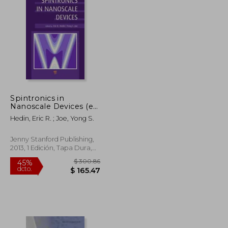
$ 295.86
$ 295.86
40%
dcto.
$ 177.52
$ 177.52
Spintronics in
Nanoscale Devices (en
Inglés)
Hedin, Eric R. ; Joe, Yong S.
Jenny Stanford Publishing,
2013, 1 Edición, Tapa Dura,
Nuevo