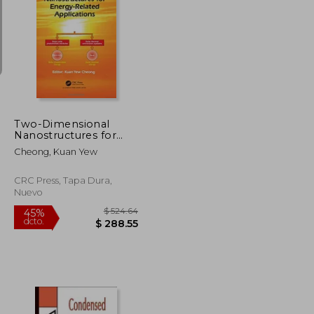
$ 458.25
$ 536.42
45%
dcto.
$ 252.04
$ 295.03
Two-Dimensional
Nanostructures for
Energy-Related
Cheong, Kuan Yew
Applications (en
Inglés)
CRC Press, Tapa Dura,
Nuevo