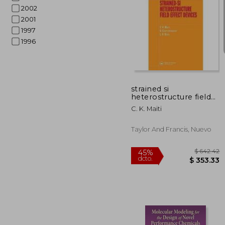
2002
2001
1997
1996
$ 
40%
dcto.
$ 1
strained si
heterostructure field
effect devices
C. K. Maiti
Taylor And Francis, Nuevo