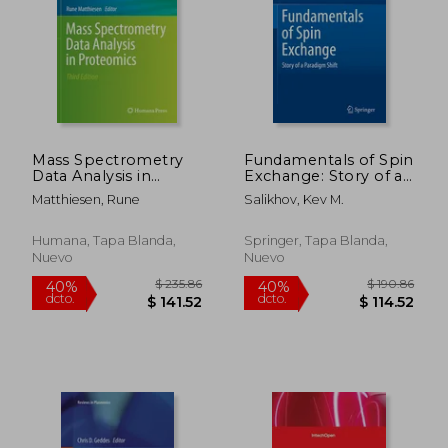
$ 751.75
$ 280.
45%
40%
dcto.
dcto.
$ 413.46
$ 168.
Mass Spectrometry
Fundamentals of Spin
Data Analysis in
Exchange: Story of a
Proteomics (en
Paradigm Shift (en
Matthiesen, Rune
Salikhov, Kev M.
Inglés)
Inglés)
Humana, Tapa Blanda,
Springer, Tapa Blanda,
Nuevo
Nuevo