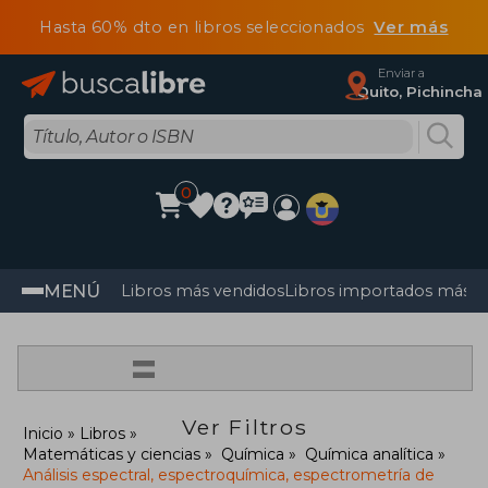
Hasta 60% dto en libros seleccionados
Ver más
Enviar a
Quito, Pichincha
0
MENÚ
Libros más vendidos
Libros importados más v
=
Ver Filtros
Inicio
Libros
Matemáticas y ciencias
Química
Química analítica
Análisis espectral, espectroquímica, espectrometría de