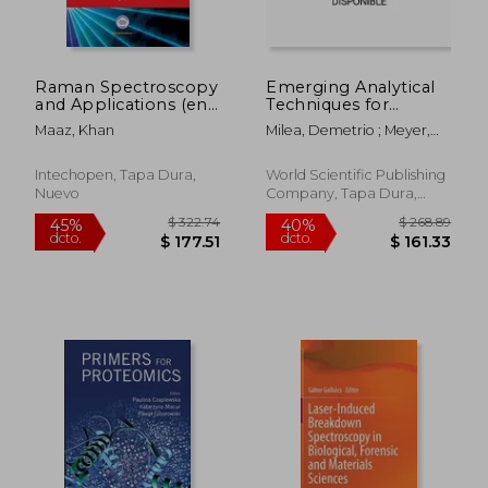
dcto.
dcto.
$ 65.02
$ 65.
Raman Spectroscopy
Emerging Analytical
and Applications (en
Techniques for
Inglés)
Chemical Speciation
Maaz, Khan
Milea, Demetrio ; Meyer,
Studies (en Inglés)
Michel
Intechopen, Tapa Dura,
World Scientific Publishing
Nuevo
Company, Tapa Dura,
Nuevo