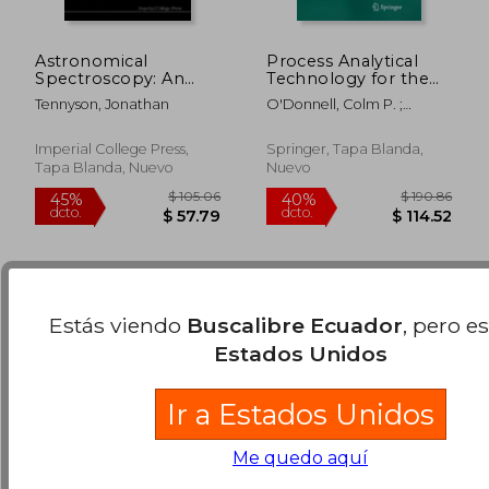
Astronomical
Process Analytical
Spectroscopy: An
Technology for the
Introduction to the
Food Industry (en
Tennyson, Jonathan
O'Donnell, Colm P. ;
Atomic and Molecular
Inglés)
Fagan, Colette ; Cullen, P.
$ 313.89
$ 406.
Physics of
40%
45%
J.
dcto.
dcto.
Astronomical Spectra
$ 188.33
$ 223.
Imperial College Press,
Springer, Tapa Blanda,
(en Inglés)
Tapa Blanda, Nuevo
Nuevo
Estás viendo
Buscalibre Ecuador
, pero e
Estados Unidos
Ir a Estados Unidos
Me quedo aquí