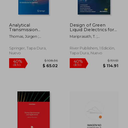
Analytical
Design of Green
Transmission
Liquid Dielectrics for
Electron Microscopy:
Transformers: An
Thomas, Jürgen ;
Mariprasath, T. ;
An Introduction for
Experimental
Gemming, Thomas
Kirubakaran, Victor ;
Operators (en Inglés)
Approach:
Saraswathi, Perumal
Biodegradable
Springer, Tapa Dura,
River Publishers, 1 Edición,
Insulating Materials
Nuevo
Tapa Dura, Nuevo
for Transformers
(River Publishers
Series in
Biotechnology and
Medical Research) (en
Inglés)
$ 108.36
$ 108.
40%
40%