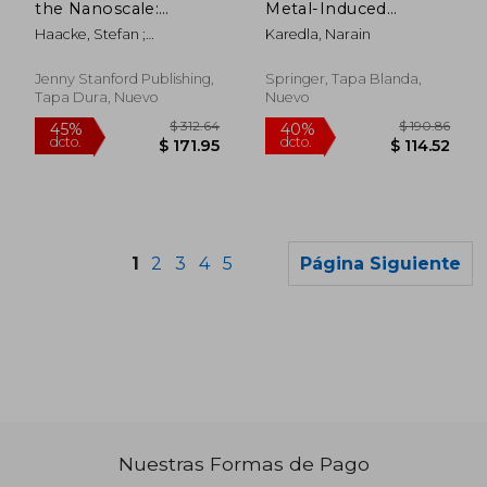
the Nanoscale:
Metal-Induced
Biomolecules and
Energy Transfer:
Haacke, Stefan ;
Karedla, Narain
Supramolecular
From Basics to
Burghardt, Irene
Assemblies (en
Applications (en
Inglés)
Inglés)
Jenny Stanford Publishing,
Springer, Tapa Blanda,
Tapa Dura, Nuevo
Nuevo
1
2
3
4
5
Página Siguiente
Nuestras Formas de Pago
$ 325.86
$ 206.