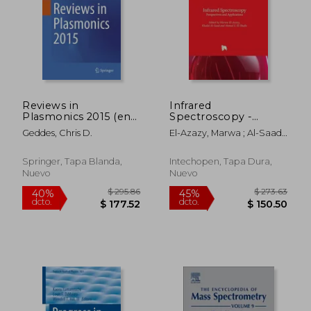
$ 235.86
$ 190.
40%
40%
dcto.
dcto.
$ 141.52
$ 114.
Reviews in
Infrared
Plasmonics 2015 (en
Spectroscopy -
Inglés)
Perspectives and
Geddes, Chris D.
El-Azazy, Marwa ; Al-Saad,
Applications (en
Khalid ; S. El-Shafie,
Inglés)
Ahmed
Springer, Tapa Blanda,
Intechopen, Tapa Dura,
Nuevo
Nuevo