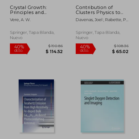
Crystal Growth:
Contribution of
Principles and
Clusters Physics to
Progress (en Inglés)
Materials Science and
Vere, A. W.
Davenas, Joel ; Rabette, P.
Technology: From
M.
Isolated Clusters to
Aggregated Materials
Springer, Tapa Blanda,
Springer, Tapa Blanda,
(en Inglés)
Nuevo
Nuevo
$ 108.36
$ 355.
40%
40%
dcto.
dcto.
$ 65.02
$ 213.