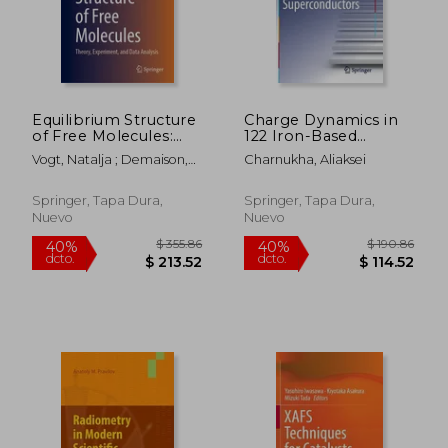
Equilibrium Structure
Charge Dynamics in
of Free Molecules:
122 Iron-Based
Theory, Experiment,
Superconductors (en
Vogt, Natalja ; Demaison,
Charnukha, Aliaksei
and Data Analysis (en
Inglés)
Jean
Inglés)
Springer, Tapa Dura,
Springer, Tapa Dura,
Nuevo
Nuevo
$ 62.06
$ 190.
40%
40%
dcto.
dcto.
$ 37.24
$ 114.