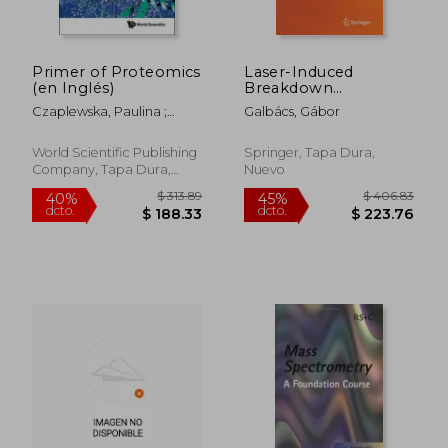
$ 108.36
$ 191
40%
40%
dcto.
dcto.
$ 65.02
$ 114.
Primer of Proteomics
Laser-Induced
(en Inglés)
Breakdown
Spectroscopy in
Czaplewska, Paulina ;
Galbács, Gábor
Biological, Forensic
Macur, Katarzyna ;
and Materials
Ciborowski, Pawel
Sciences (en Inglés)
World Scientific Publishing
Springer, Tapa Dura,
Company, Tapa Dura,
Nuevo
Nuevo