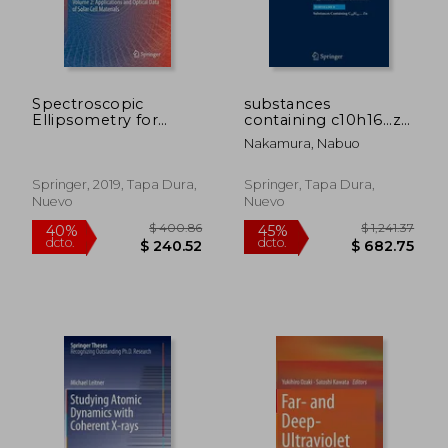
Spectroscopic
substances
Ellipsometry for
containing c10h16...zn
Photovoltaics:
(en Inglés)
Nakamura, Nabuo
Volume 2:
Applications and
Optical Data of Solar
Springer, 2019, Tapa Dura,
Springer, Tapa Dura,
Cell Materials
Nuevo
Nuevo
(Springer Series in
Optical Sciences) (en
Inglés)
$ 190.86
$ 445.
40%
40%
dcto.
dcto.
$ 114.52
$ 267.