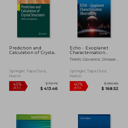
$ 378.60
$ 265.
45%
40%
dcto.
dcto.
$ 208.23
$ 159.
Prediction and
Echo - Exoplanet
Calculation of Crystal
Characterisation
Structures (Topics in
Observatory (en
Tinetti, Giovanna ; Drossart,
Current Chemistry)
Inglés)
Pierre
Springer, Tapa Dura,
Springer, Tapa Dura,
Nuevo
Nuevo