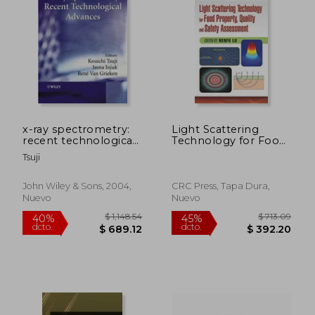
x-ray spectrometry:
Light Scattering
recent technological
Technology for Food
advances (en Inglés)
Property, Quality and
Tsuji
Safety Assessment
(Contemporary Food
Engineering)
John Wiley & Sons, 2004,
CRC Press, Tapa Dura,
Nuevo
Nuevo
$ 1,148.54
$ 713.
40%
45%