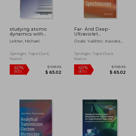
studying atomic
Far- And Deep-
dynamics with
Ultraviolet
coherent x-rays (en
Spectroscopy (en
Leitner, Michael
Ozaki, Yukihiro ; Kawata,
Inglés)
Inglés)
Satoshi
Springer, Tapa Dura,
Springer, Tapa Dura,
Nuevo
Nuevo
$ 400.86
$ 1,241
40%
45%
dcto.
dcto.
$ 240.52
$ 682.