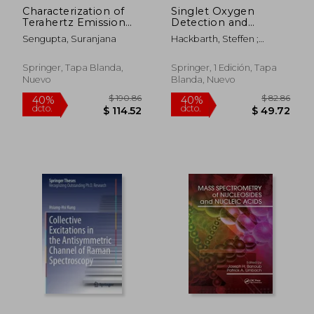
Characterization of
Singlet Oxygen
Terahertz Emission
Detection and
from High Resistivity
Imaging (en Inglés)
Sengupta, Suranjana
Hackbarth, Steffen ;
Fe-Doped Bulk
Pfitzner, Michael ; Pohl,
Ga0.69in0.31as Based
Jakob
Photoconducting
Springer, Tapa Blanda,
Springer, 1 Edición, Tapa
Antennas (en Inglés)
Nuevo
Blanda, Nuevo
$ 108.36
$ 751
40%
45%
dcto.
dcto.
$ 65.02
$ 413.