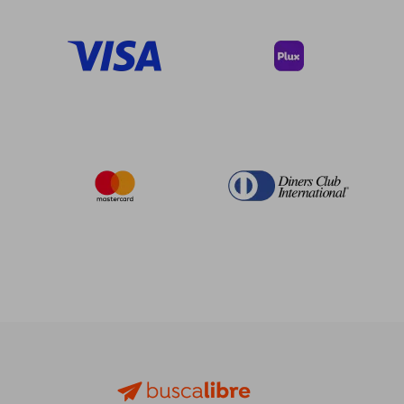
40%
45%
dcto.
dcto.
$ 195.52
$ 113.