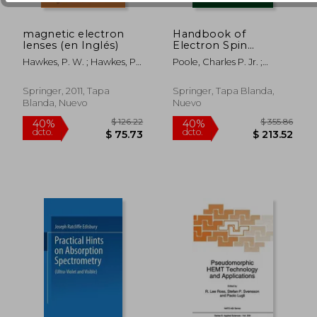
magnetic electron
Handbook of
lenses (en Inglés)
Electron Spin
Resonance: Volume 2
Hawkes, P. W. ; Hawkes, P.
Poole, Charles P. Jr. ;
(en Inglés)
W.
Farach, Horacio A.
Springer, 2011, Tapa
Springer, Tapa Blanda,
Blanda, Nuevo
Nuevo
$ 326.07
$ 137.
45%
45%
dcto.
dcto.
$ 179.34
$ 75.