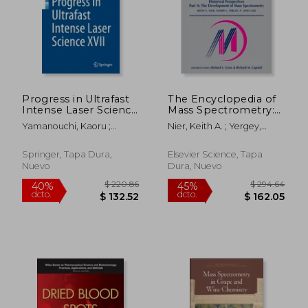
Progress in Ultrafast
The Encyclopedia of
$ 295.86
$ 273.
Intense Laser Science
Mass Spectrometry:
40%
45%
dcto.
dcto.
XVII (en Inglés)
Volume 9: Historical
$ 177.52
$ 150.
Yamanouchi, Kaoru ;
Nier, Keith A. ; Yergey,
Perspectives, Part A:
Dimauro, Louis F. ; Hill III,
Alfred L. ; Gale, P. Jane
The Development of
Wendell T.
Mass Spectrometry
Springer, Tapa Dura,
Elsevier Science, Tapa
(en Inglés)
Nuevo
Dura, Nuevo