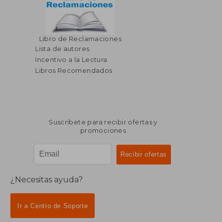
$ 312.64
$ 190.
Libro de Reclamaciones
45%
40%
dcto.
dcto.
$ 171.95
$ 114.
Lista de autores
Incentivo a la Lectura
Libros Recomendados
Suscríbete para recibir ofertas y
promociones
¿Necesitas ayuda?
Ir a Centro de Soporte