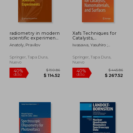
radiometry in modern
Xafs Techniques for
scientific experiments
Catalysts,
(en Inglés)
Nanomaterials, and
Anatoly, Pravilov
Iwasawa, Yasuhiro ;
Surfaces (en Inglés)
Asakura, Kiyotaka ; Tada,
Mizuki
Springer, Tapa Dura,
Springer, Tapa Dura,
Nuevo
Nuevo
$ 355.86
$ 190.
40%
40%
dcto.
dcto.
$ 213.52
$ 114.