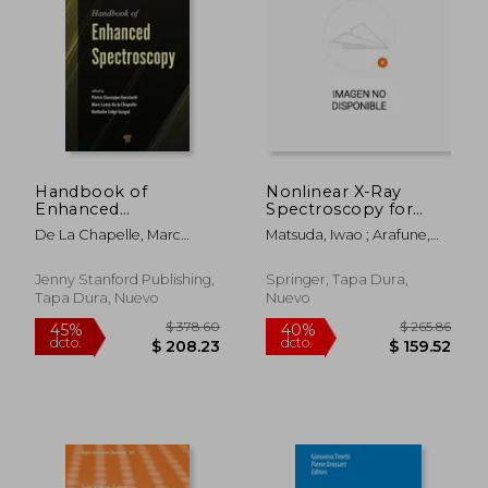
dcto.
dcto.
$ 689.12
$ 392.
Handbook of
Nonlinear X-Ray
Enhanced
Spectroscopy for
Spectroscopy (en
Materials Science (en
De La Chapelle, Marc
Matsuda, Iwao ; Arafune,
Inglés)
Inglés)
Lamy ; Gucciardi, Pietro
Ryuichi
Giuseppe ; Lidgi-Guigui,
Jenny Stanford Publishing,
Springer, Tapa Dura,
Nathalie
Tapa Dura, Nuevo
Nuevo