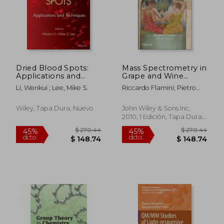
Dried Blood Spots:
Mass Spectrometry in
Applications and
Grape and Wine
Techniques (en
Chemistry (en Inglés)
Li, Wenkui ; Lee, Mike S.
Riccardo Flamini; Pietro
Inglés)
Traldi
$ 220.86
$ 294.
40%
45%
dcto.
dcto.
$ 132.52
$ 162.
Wiley, Tapa Dura, Nuevo
John Wiley & Sons Inc,
2010, 1 Edición, Tapa Dura,
Nuevo