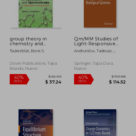
group theory in
Qm/MM Studies of
chemistry and
Light-Responsive
spectroscopy,a
Biological Systems
Tsukerblat, Boris S.
Andruniów, Tadeusz ;
simple guide to
(en Inglés)
Olivucci, Massimo
advanced usage (en
Inglés)
Dover Publications, Tapa
Springer, Tapa Dura,
Blanda, Nuevo
Nuevo
$ 270.44
$ 270.
45%
45%
dcto.
dcto.
$ 148.74
$ 148.