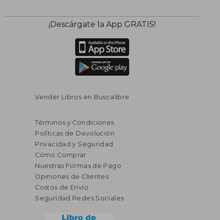
$ 190.86
$ 718.
40%
45%
¡Descárgate la App GRATIS!
dcto.
dcto.
$ 114.52
$ 395.
Vender Libros en Buscalibre
Términos y Condiciones
Políticas de Devolución
Privacidad y Seguridad
Cómo Comprar
Nuestras Formas de Pago
Opiniones de Clientes
Costos de Envío
Seguridad Redes Sociales