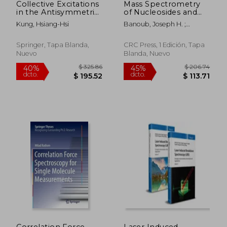
Collective Excitations
Mass Spectrometry
in the Antisymmetric
of Nucleosides and
Channel of Raman
Nucleic Acids (en
Kung, Hsiang-Hsi
Banoub, Joseph H. ;
Spectroscopy (en
Inglés)
Limbach, Patrick A.
Inglés)
Springer, Tapa Blanda,
CRC Press, 1 Edición, Tapa
Nuevo
Blanda, Nuevo
$ 190.86
$ 108.
40%
40%
dcto.
dcto.
$ 114.52
$ 65.
Correlation Force
Laser Induced