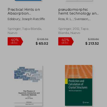
Practical Hints on
pseudomorphic
Absorption
hemt technology and
Spectrometry: Ultra-
applications (en
Edisbury, Joseph Ratcliffe
Ross, R. L. ; Svensson,
Violet and Visible (en
Inglés)
Stefan P. ; Lugli, Paolo
Inglés)
Springer, Tapa Blanda,
Springer, 2012, Tapa
Nuevo
Blanda, Nuevo
$ 105.06
$ 190.
45%
40%
dcto.
dcto.
$ 57.79
$ 114.