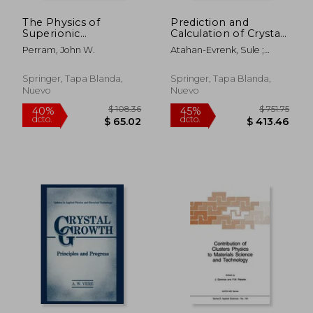
The Physics of
Prediction and
Superionic
Calculation of Crystal
Conductors and
Structures: Methods
Perram, John W.
Atahan-Evrenk, Sule ;
Electrode Materials
and Applications (en
Aspuru-Guzik, Alan
(en Inglés)
Inglés)
Springer, Tapa Blanda,
Springer, Tapa Blanda,
Nuevo
Nuevo
$ 126.22
$ 355.
40%
40%
dcto.
dcto.
$ 75.73
$ 213.