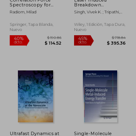
Spectroscopy for
Breakdown
Single Molecule
Spectroscopy (Libs):
Radiom, Milad
Singh, Vivek K. ; Tripathi,
Measurements (en
Concepts,
Durgesh K. ; Deguchi,
Inglés)
Instrumentation,
Yoshihiro
Data Analysis and
Springer, Tapa Blanda,
Wiley, 1 Edición, Tapa Dura,
Applications, 2
Nuevo
Nuevo
Volume Set (en
Inglés)
$ 190.86
$ 82.
40%
40%
dcto.
dcto.
$ 114.52
$ 49.
Ultrafast Dynamics at
Single-Molecule