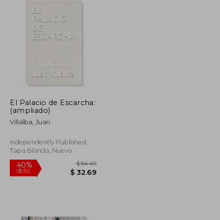
El Palacio de Escarcha:
(ampliado)
Villalba, Juan
Independently Published,
Tapa Blanda, Nuevo
$ 43.31
$ 54.49
40%
dcto.
$ 23.82
$ 32.69