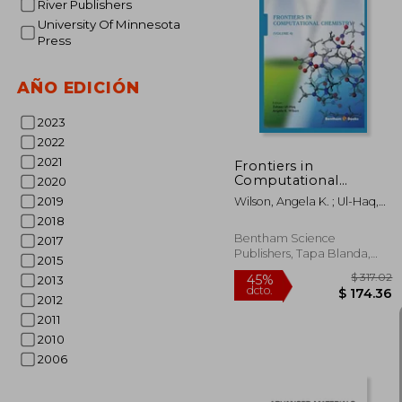
River Publishers
University Of Minnesota
Press
$ 
45%
dcto.
$ 1
AÑO EDICIÓN
2023
2022
2021
Frontiers in
Computational
2020
Chemistry Volume 4
2019
Wilson, Angela K. ; Ul-Haq,
(en Inglés)
Zaheer
2018
Bentham Science
2017
Publishers, Tapa Blanda,
2015
Nuevo
2013
2012
2011
2010
2006