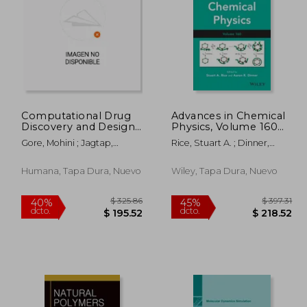
184.60
$ 457.64
45%
40%
dcto.
dcto.
01.53
$ 251.70
Computational Drug
Advances in Chemical
Discovery and Design
Physics, Volume 160
(en Inglés)
(en Inglés)
Gore, Mohini ; Jagtap,
Rice, Stuart A. ; Dinner,
Umesh B.
Aaron R.
Humana, Tapa Dura, Nuevo
Wiley, Tapa Dura, Nuevo