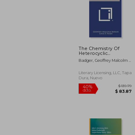
The Chemistry Of
$ 
Heterocyclic
40%
Compounds: Organic
dcto.
$ 1
Badger, Geoffrey Malcolm ;
And Biological
Fieser, Louis F. ; Fieser, Mary
Chemistry, No. 5 (en
Inglés)
Literary Licensing, LLC, Tapa
Dura, Nuevo