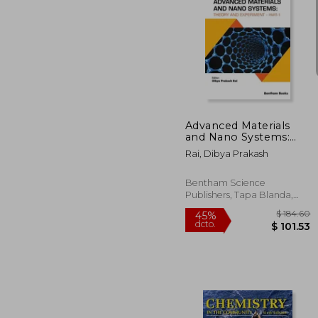
$ 
45%
dcto.
$ 1
Advanced Materials
and Nano Systems:
Theory and
Rai, Dibya Prakash
Experiment (part-1)
(en Inglés)
Bentham Science
Publishers, Tapa Blanda,
Nuevo