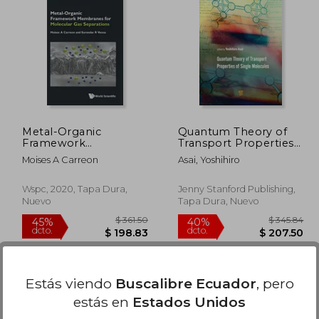
360.12
$ 329.50
45%
40%
dcto.
dcto.
98.07
$ 181.23
Metal-Organic
Quantum Theory of
Framework
Transport Properties
Membranes for
of Single Molecules
Moises A Carreon
Asai, Yoshihiro
Molecular gas
(en Inglés)
Separations: 6 (Series
on Chemical
Wspc, 2020, Tapa Dura,
Jenny Stanford Publishing,
Engineering) (en
Nuevo
Tapa Dura, Nuevo
Inglés)
Estás viendo
Buscalibre Ecuador
, pero
estás en
Estados Unidos