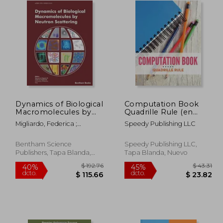
Dynamics of Biological
Computation Book
Macromolecules by
Quadrille Rule (en
Neutron Scattering
Inglés)
Migliardo, Federica ;
Speedy Publishing LLC
(en Inglés)
Magazù, Salvatore
Bentham Science
Speedy Publishing LLC,
Publishers, Tapa Blanda,
Tapa Blanda, Nuevo
Nuevo
 63.39
$ 192.76
40%
45%
dcto.
dcto.
38.03
$ 115.66