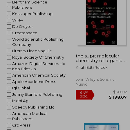
Bentham Science
$
40%
Publishers
dcto.
$ 1
Kessinger Publishing
Wiley
De Gruyter
Createspace
World Scientific Publishing
Company
Literary Licensing Llc
the supramolecular
Royal Society Of Chemistry
chemistry of organic-
Amazon Digital Services Llc
inorganic hybrid
Knut (edt) Rurack
Kdp Print Us
materials
American Chemical Society
John Wiley & Sons Inc,
Apple Academic Press
Nuevo
Igi Global
Jenny Stanford Publishing
Mdpi Ag
Speedy Publishing Llc
American Medical
Publishers
Crc Press