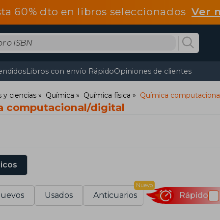
ta 60% dto en libros seleccionados
Ver 
endidos
Libros con envío Rápido
Opiniones de clientes
y ciencias
Química
Química física
Química computacional/
a computacional/digital
sicos
Nuevo
uevos
Usados
Anticuarios
Rápido