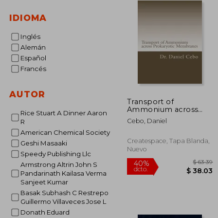
IDIOMA
Inglés
Alemán
Español
Francés
AUTOR
Transport of
Ammonium across
Rice Stuart A Dinner Aaron
Prokaryotic
Cebo, Daniel
R
Membranes (en
Inglés)
American Chemical Society
Createspace, Tapa Blanda,
Geshi Masaaki
Nuevo
Speedy Publishing Llc
Armstrong Altrin John S
Pandarinath Kailasa Verma
Sanjeet Kumar
Basak Subhash C Restrepo
Guillermo Villaveces Jose L
$
40%
dcto.
Donath Eduard
$ 