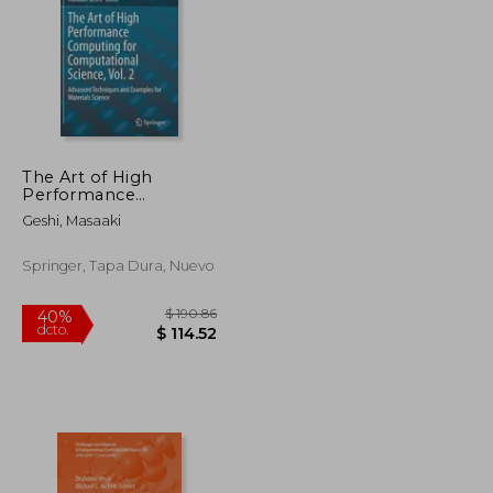
The Art of High
$ 397.31
$ 107.79
Performance
40%
Computing for
dcto.
$ 218.52
$ 64.67
Geshi, Masaaki
Computational
Science, Vol. 2:
Advanced Techniques
Springer, Tapa Dura, Nuevo
and Examples for
Materials Science (en
Inglés)