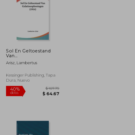
$ 108.36
$ 115.81
40%
dcto.
$ 65.02
$ 69.49
Sol En Geltoestand
Van
Gelatineoplossingen
Arisz, Lambertus
(1914)
Kessinger Publishing, Tapa
Dura, Nuevo