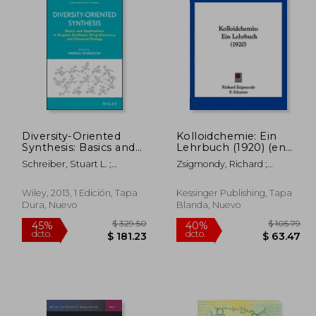
 213.39
$ 384.64
40%
40%
dcto.
dcto.
28.03
$ 230.78
Diversity-Oriented
Kolloidchemie: Ein
Synthesis: Basics and
Lehrbuch (1920) (en
Applications in
Alemán)
Schreiber, Stuart L. ;
Zsigmondy, Richard ;
Organic Synthesis,
Trabocchi, Andrea
Scherrer, P.
Drug Discovery, and
Chemical Biology (en
Wiley, 2013, 1 Edición, Tapa
Kessinger Publishing, Tapa
Inglés)
Dura, Nuevo
Blanda, Nuevo