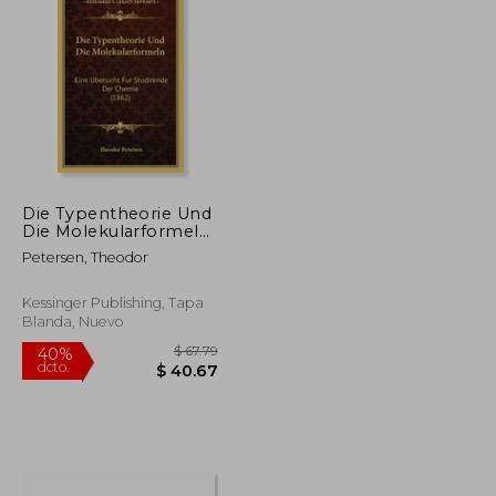
$ 325.40
$ 43.31
45%
dcto.
$ 195.24
$ 23.82
Die Typentheorie Und
Die Molekularformeln:
Eine Ubersicht Fur
Petersen, Theodor
Studirende Der
Chemie (1862) (en
Alemán)
Kessinger Publishing, Tapa
Blanda, Nuevo