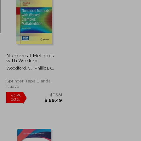
$ 345.84
$ 295.86
40%
dcto.
$ 207.50
$ 177.52
Numerical Methods
with Worked
Examples: MATLAB
Woodford, C. ; Phillips, C.
Edition (en Inglés)
Springer, Tapa Blanda,
Nuevo