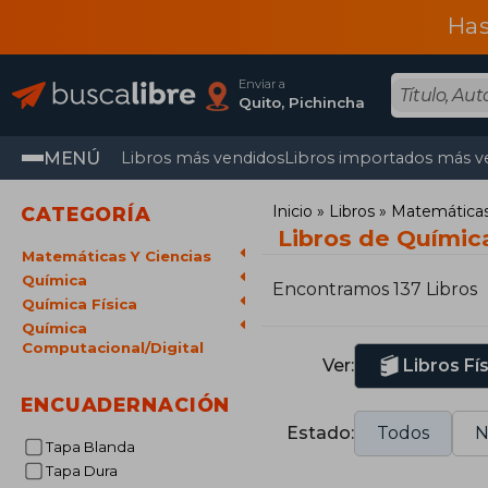
Has
Enviar a
Quito, Pichincha
MENÚ
Libros más vendidos
Libros importados más v
Inicio
Libros
Matemáticas 
CATEGORÍA
Libros de Químic
Matemáticas Y Ciencias
Química
Encontramos 137 Libros
Química Física
Química
Computacional/Digital
Ver:
Libros Fí
ENCUADERNACIÓN
Estado:
Todos
N
Tapa Blanda
Tapa Dura