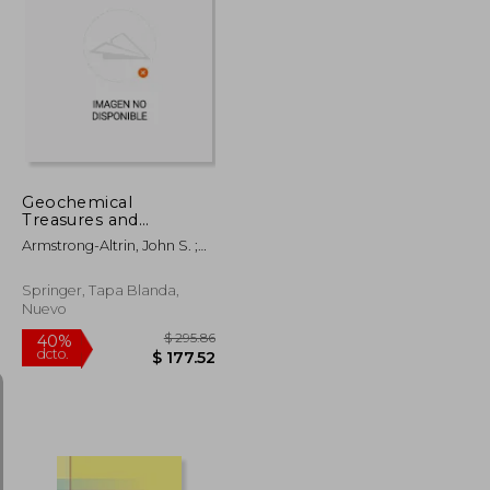
$ 105.79
$ 67.79
40%
dcto.
$ 63.47
$ 40.67
Geochemical
Treasures and
Petrogenetic
Armstrong-Altrin, John S. ;
Processes (en Inglés)
Pandarinath, Kailasa ;
Verma, Sanjeet Kumar
Springer, Tapa Blanda,
Nuevo