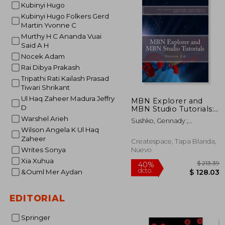
Kubinyi Hugo
Kubinyi Hugo Folkers Gerd
Martin Yvonne C
Murthy H C Ananda Vuai
Said A H
Nocek Adam
Rai Dibya Prakash
Tripathi Rati Kailash Prasad
Tiwari Shrikant
Ul Haq Zaheer Madura Jeffry
MBN Explorer and
D
MBN Studio Tutorials:
Version 3.0 (en Inglés)
Warshel Arieh
Sushko, Gennady ;
Verkhovtsev, Alexey ; Korol,
Wilson Angela K Ul Haq
Andrey V.
Zaheer
Createspace, Tapa Blanda,
Writes Sonya
Nuevo
Xia Xuhua
&Ouml Mer Aydan
EDITORIAL
Springer