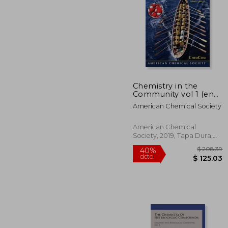
$ 
45%
dcto.
$ 1
Chemistry in the
Community vol 1 (en
Inglés)
American Chemical Society
American Chemical
Society, 2019, Tapa Dura,
Nuevo