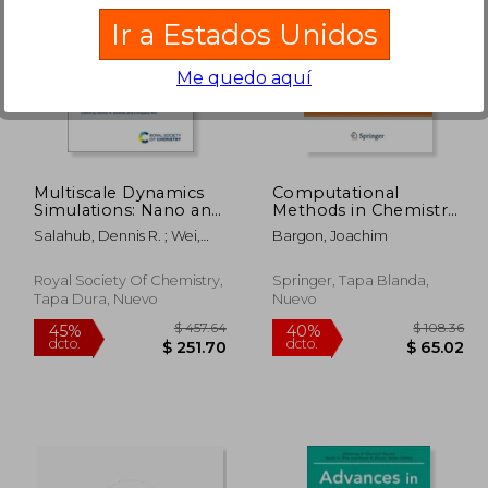
Ir a Estados Unidos
Me quedo aquí
317.02
$ 361.50
45%
40%
dcto.
dcto.
74.36
$ 198.83
Multiscale Dynamics
Computational
Simulations: Nano and
Methods in Chemistry
Nano-Bio Systems in
(en Inglés)
Salahub, Dennis R. ; Wei,
Bargon, Joachim
Complex
Dongqing
Environments (en
Inglés)
Royal Society Of Chemistry,
Springer, Tapa Blanda,
Tapa Dura, Nuevo
Nuevo