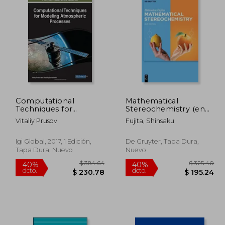
Computational
Mathematical
Techniques for
Stereochemistry (en
Modeling
Inglés)
Vitaliy Prusov
Fujita, Shinsaku
Atmospheric
Processes (Advances
in Environmental
Igi Global, 2017, 1 Edición,
De Gruyter, Tapa Dura,
Engineering and
Tapa Dura, Nuevo
Nuevo
Green Technologies)
(en Inglés)