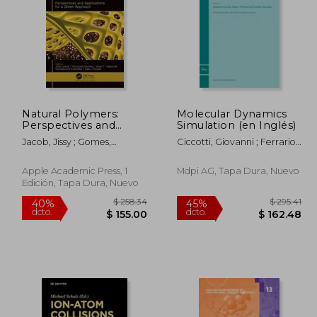
Natural Polymers:
Molecular Dynamics
208.39
$ 325.86
Perspectives and
Simulation (en Inglés)
40%
45%
Applications for a
dcto.
dcto.
25.03
$ 195.52
Jacob, Jissy ; Gomes,
Ciccotti, Giovanni ; Ferrario,
Green Approach (en
Fernando ; Haponiuk, Józef
Mauro ; Schuette, Christof
Inglés)
T.
Apple Academic Press, 1
Mdpi AG, Tapa Dura, Nuevo
Edición, Tapa Dura, Nuevo