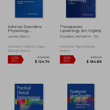
Adrenal Disorders:
Therapeutic
Physiology,
Lipidology (en Inglés)
Pathophysiology and
Levine, Alice C.
Davidson, Michael H. ; Toth,
Treatment (en Inglés)
Peter P. ; Maki, Kevin C.
Humana, 1 Edición, Tapa
Humana, Tapa Blanda,
Blanda, Nuevo
Nuevo
$ 270.54
$ 280.
45%
40%
dcto.
dcto.
$ 148.80
$ 168.