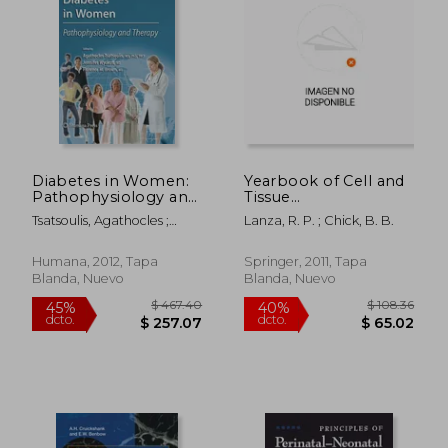
Diabetes in Women:
Yearbook of Cell and
Pathophysiology and
Tissue
Therapy (en Inglés)
Transplantation 1996-
Tsatsoulis, Agathocles ;
Lanza, R. P. ; Chick, B. B.
1997 (en Inglés)
Wyckoff, Jennifer ; Brown,
Florence M.
Humana, 2012, Tapa
Springer, 2011, Tapa
Blanda, Nuevo
Blanda, Nuevo
$ 314.29
$ 334.