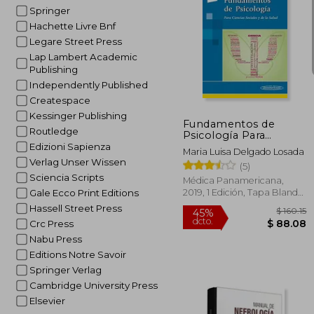
Springer
Hachette Livre Bnf
Legare Street Press
Lap Lambert Academic
45%
Publishing
dcto.
$ 
Independently Published
Createspace
Kessinger Publishing
Fundamentos de
Routledge
Psicología Para
Ciencias Sociales y de
Edizioni Sapienza
Maria Luisa Delgado Losada
la Salud + Versión
Verlag Unser Wissen
(5)
Digital
Sciencia Scripts
Médica Panamericana,
2019, 1 Edición, Tapa Blanda,
Gale Ecco Print Editions
Nuevo
Hassell Street Press
Crc Press
Nabu Press
Editions Notre Savoir
Springer Verlag
Cambridge University Press
Elsevier