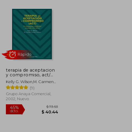
$ 325.27
$ 178.90
$ 55.00
terapia de aceptacion
y compromiso, act/
therapy of
Kelly G. Wilson,m. Carmen
acceptation and
Luciano Soriano
(9)
compromise
Grupo Anaya Comercial,
2002, Nuevo