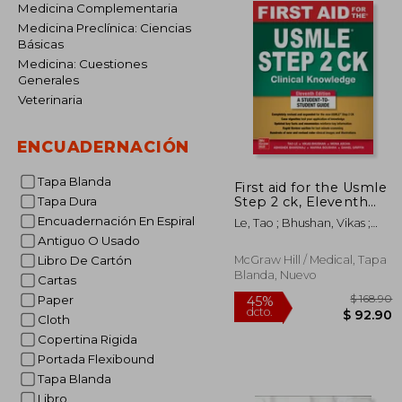
Medicina Complementaria
Medicina Preclínica: Ciencias
Básicas
Medicina: Cuestiones
Generales
Veterinaria
ENCUADERNACIÓN
Tapa Blanda
First aid for the Usmle
Step 2 ck, Eleventh
Tapa Dura
Edition (en Inglés)
Encuadernación En Espiral
Le, Tao ; Bhushan, Vikas ;
Griffin, Daniel
Antiguo O Usado
McGraw Hill / Medical, Tapa
Libro De Cartón
Blanda, Nuevo
Cartas
Paper
Cloth
Copertina Rigida
Portada Flexibound
$ 
45%
Tapa Blanda
dcto.
$ 
Libro