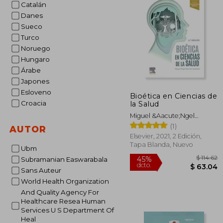
Catalán
$ 
45%
dcto.
$ 
Danes
Sueco
Turco
Noruego
Hungaro
Árabe
Japones
Esloveno
Bioética en Ciencias de
Croacia
la Salud
Miguel &Aacute;Ngel
S&Aacute;Nchez
(1)
AUTOR
Gonz&Aacute;Lez
Elsevier, 2021, 2 Edición,
Tapa Blanda, Nuevo
Ubm
Subramanian Easwarabala
Sans Auteur
World Health Organization
And Quality Agency For
Healthcare Resea Human
Services U S Department Of
Heal