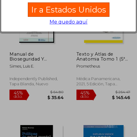
Ir a Estados Unidos
Me quedo aquí
$ 55.81
$ 18.99
5%
45%
dcto.
dcto.
30.69
$ 18.05
Manual de
Texto y Atlas de
Bioseguridad Y
Anatomia Tomo 1 (5ª
Bioprotección: En
Ed. )
Simes, Luis E.
Prometheus
Ambitos Universitarios
Y Hospitalarios
Independently Published,
Médica Panamericana,
Tapa Blanda, Nuevo
2021, 5 Edición, Tapa
Blanda, Nuevo