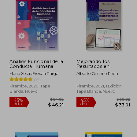
Análisis Funcional de la
Mejorando los
Conducta Humana
Resultados en
Psicoterapia:
Maria Xesus Froxan Parga
Alberto Gimeno Peón
Principios
(19)
Terapéuticos Basados
en la Evidencia
Piramide, 2020, Tapa
Piramide, 2021, 1 Edición,
Blanda, Nuevo
Tapa Blanda, Nuevo