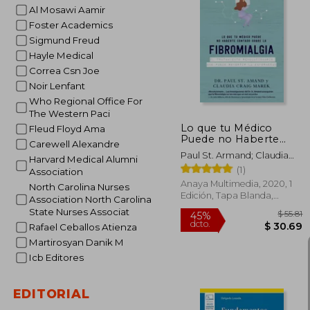
Al Mosawi Aamir
Foster Academics
$
45%
Sigmund Freud
dcto.
$ 
Hayle Medical
Correa Csn Joe
Noir Lenfant
Who Regional Office For
The Western Paci
Lo que tu Médico
Fleud Floyd Ama
Puede no Haberte
Carewell Alexandre
Contado Sobre la
Paul St. Armand; Claudia
Harvard Medical Alumni
Fibromialgia (Libros
Craig Marek
(1)
Singulares)
Association
Anaya Multimedia, 2020, 1
North Carolina Nurses
Edición, Tapa Blanda,
Association North Carolina
Nuevo
State Nurses Associat
Rafael Ceballos Atienza
Martirosyan Danik M
Icb Editores
EDITORIAL