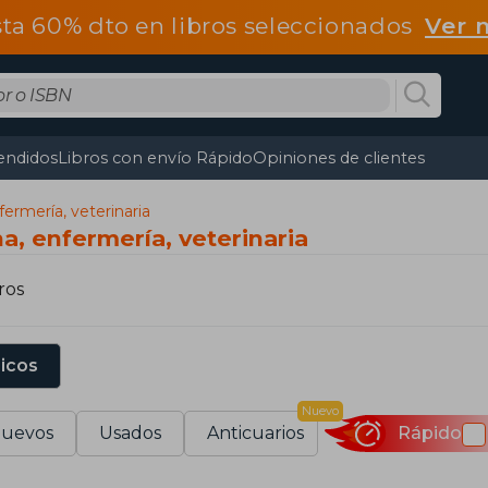
ta 60% dto en libros seleccionados
Ver 
endidos
Libros con envío Rápido
Opiniones de clientes
fermería, veterinaria
a, enfermería, veterinaria
ros
sicos
Nuevo
uevos
Usados
Anticuarios
Rápido