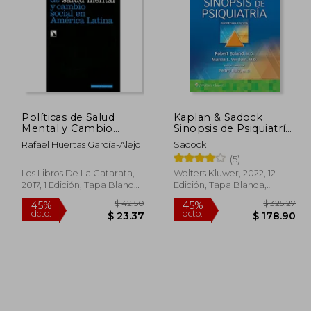
 160.15
$ 64.80
45%
45%
dcto.
dcto.
88.08
$ 35.64
Políticas de Salud
Kaplan & Sadock
Mental y Cambio
Sinopsis de Psiquiatría
Social en América
(12ª ed)
Rafael Huertas García-Alejo
Sadock
Latina (Investigación y
(5)
Debate)
Los Libros De La Catarata,
Wolters Kluwer, 2022, 12
2017, 1 Edición, Tapa Blanda,
Edición, Tapa Blanda,
Nuevo
Nuevo