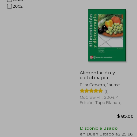
2002
$ 
40%
dcto.
$ 1
Alimentación y
dietoterapia
Pilar Cervera, Jaume
Clapés, Rita Rigolfas
(1)
McGraw Hill, 2004, 4
Edición, Tapa Blanda,
Nuevo
Disponible
Usado
en Buen Estado a
$ 29.66
.