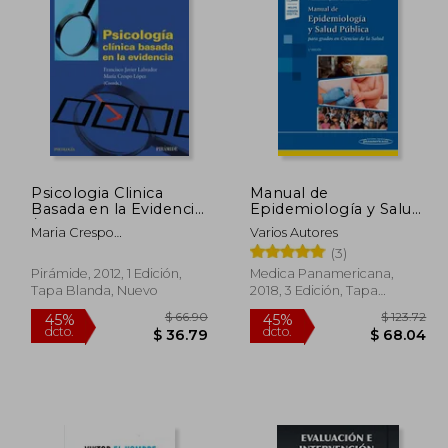
130.04
$ 84.02
45%
45%
dcto.
dcto.
71.52
$ 46.21
Psicologia Clinica
Manual de
Basada en la Evidencia
Epidemiología y Salud
/ Clinical Psychology
Pública Para Grados
Maria Crespo
Varios Autores
Based on the Evidence
en Ciencias de la Salud
Lopez,Francisco Javier
(3)
Labrador Encinas
Pirámide, 2012, 1 Edición,
Medica Panamericana,
Tapa Blanda, Nuevo
2018, 3 Edición, Tapa
Blanda, Nuevo