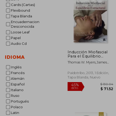
Cards (Cartas)
Flexibound
Tapa Blanda
Encuadernacion
Desconocida
Loose Leaf
Papel
Audio Cd
Inducción Miofascial
Para el Equilibrio
IDIOMA
Estructural
Thomas W. Myers,James
Earls
Inglés
Francés
Paidotribo, 2013, 1 Edición,
Tapa Blanda, Nuevo
Alemán
Español
Italiano
Ruso
Portugués
Polaco
Latin