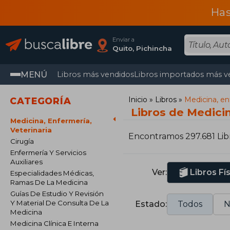
Has
Enviar a
Quito, Pichincha
MENÚ
Libros más vendidos
Libros importados más v
Inicio
Libros
Medicina, en
CATEGORÍA
Libros de Medicin
Medicina, Enfermería,
Veterinaria
Encontramos 297.681 Lib
Cirugía
Enfermería Y Servicios
Auxiliares
Ver:
Libros Fí
Especialidades Médicas,
Ramas De La Medicina
Guías De Estudio Y Revisión
Y Material De Consulta De La
Estado:
Todos
N
Medicina
Medicina Clínica E Interna