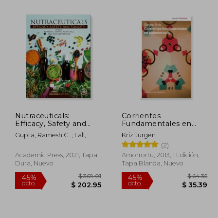
273.08
$ 42.50
45%
45%
dcto.
dcto.
63.85
$ 23.37
Nutraceuticals:
Corrientes
Efficacy, Safety and
Fundamentales en
Toxicity (en Inglés)
Psicoterapia
Gupta, Ramesh C. ; Lall,
Kriz Jurgen
Rajiv ; Srivastava, Ajay
(2)
Academic Press, 2021, Tapa
Amorrortu, 2013, 1 Edición,
Dura, Nuevo
Tapa Blanda, Nuevo