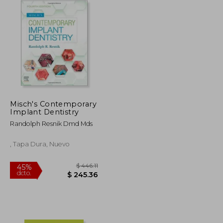
Misch's Contemporary
Implant Dentistry
Randolph Resnik Dmd Mds
, Tapa Dura, Nuevo
$ 65.13
$ 446.11
45%
dcto.
$ 35.82
$ 245.36