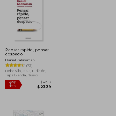
$ 60.02
$ 70.97
45%
dcto.
$ 33.01
$ 39.03
Pensar rápido, pensar
despacio
Daniel Kahneman
(73)
Debolsillo, 2022, 1 Edición,
Tapa Blanda, Nuevo