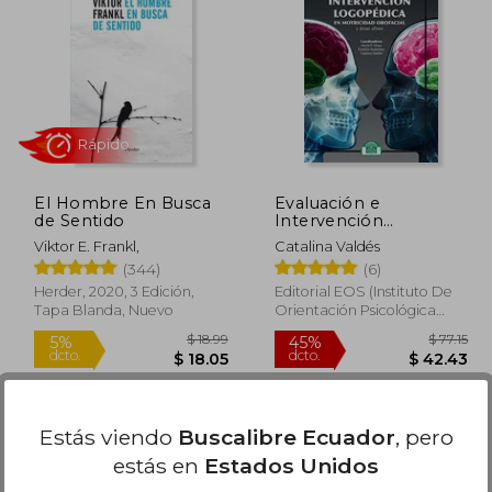
 114.62
$ 66.90
45%
45%
dcto.
dcto.
63.04
$ 36.79
El Hombre En Busca
Evaluación e
de Sentido
Intervención
Logopédica en
Viktor E. Frankl,
Catalina Valdés
Motricidad Orofacial y
(344)
(6)
Áreas Afines
Herder, 2020, 3 Edición,
Editorial EOS (Instituto De
Tapa Blanda, Nuevo
Orientación Psicológica
Asociados), 2019, Tapa
Blanda, Nuevo
Rápido
Estás viendo
Buscalibre Ecuador
, pero
estás en
Estados Unidos