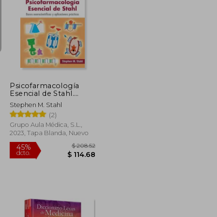
$ 77.15
$ 72.87
45%
dcto.
$ 42.43
$ 40.08
Psicofarmacología
Esencial de Stahl.
Bases Neurocientíficas
Stephen M. Stahl
y Aplicaciones
(2)
Prácticas
Grupo Aula Médica, S.L.,
2023, Tapa Blanda, Nuevo