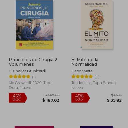
Principios de Cirugia 2
El Mito de la
Volumenes
Normalidad
F. Charles Brunicardi
Gabor Mate
(1)
(8)
Mc Graw Hill, 2020, Tapa
Tendencias, Tapa Blanda,
Dura, Nuevo
Nuevo
168.90
$ 340.05
45%
45%
dcto.
dcto.
92.90
$ 187.03