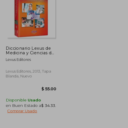
$ 264.47
$ 208.52
45%
dcto.
$ 145.46
$ 114.68
Diccionario Lexus de
Medicina y Ciencias de
la Salud
Lexus Editores
Lexus Editores, 2013, Tapa
Blanda, Nuevo
Disponible
Usado
en Buen Estado a
$ 34.33
.
Comprar Usado