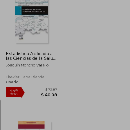
$ 123.72
$ 42.53
45%
dcto.
$ 68.04
$ 23.39
Estadistica Aplicada a
las Ciencias de la Salud
(2ª Ed. )
Joaquin Moncho Vasallo
Elsevier, Tapa Blanda,
Usado