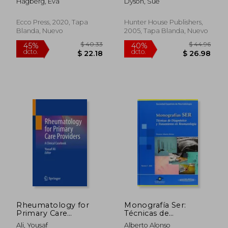
Hagberg, Eva
Dyson, Sue
Treatment (Positive
Options for Health)
(en Inglés)
Ecco Press, 2020, Tapa
Hunter House Publishers,
Blanda, Nuevo
2005, Tapa Blanda, Nuevo
$ 336.16
$ 393.
45%
45%
dcto.
dcto.
$ 184.89
$ 216.
Rheumatology for
Monografía Ser:
Primary Care
Técnicas de
Providers: A Clinical
Diagnóstico y
Ali, Yousaf
Alberto Alonso