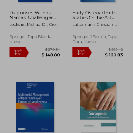
Diagnoses Without
Early Osteoarthritis:
Names: Challenges
State-Of-The-Art
for Medical Care,
Approaches to
Lockshin, Michael D. ; Crow,
Lattermann, Christian ;
Research, and Policy
Diagnosis, Treatment
Mary K. ; Barbhaiya, Medha
Madry, Henning ;
(en Inglés)
and Controversies (en
Nakamura, Norimasa
Inglés)
Springer, Tapa Blanda,
Springer, 1 Edición, Tapa
Nuevo
Dura, Nuevo
$ 193.99
$ 292.
45%
45%
dcto.
dcto.
$ 106.69
$ 160.