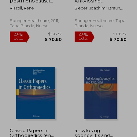
postmenopausal
Ankylosing
dcto.
dcto.
$ 233.01
$ 78.
osteoporosis: third
Spondylitis (en
Rizzoli, Rene
Sieper, Joachim ; Braun,
edition (en Inglés)
Inglés)
Jürgen
Springer Healthcare, 2011,
Springer Healthcare, Tapa
Tapa Blanda, Nuevo
Blanda, Nuevo
Classic Papers in
ankylosing
Orthopaedics (en
spondylitis and