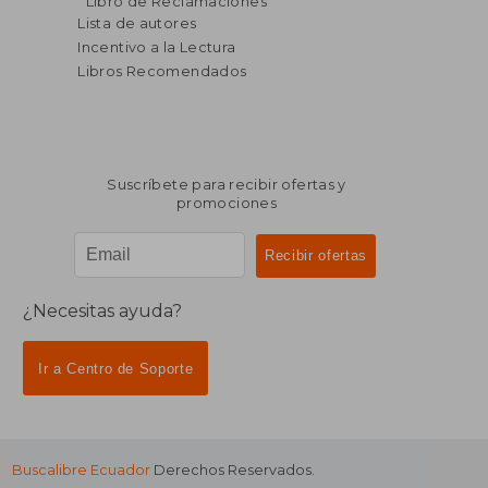
Libro de Reclamaciones
dcto.
dcto.
$ 94.41
$ 124.
Lista de autores
Incentivo a la Lectura
Libros Recomendados
Suscríbete para recibir ofertas y
promociones
¿Necesitas ayuda?
Ir a Centro de Soporte
Buscalibre Ecuador
Derechos Reservados.