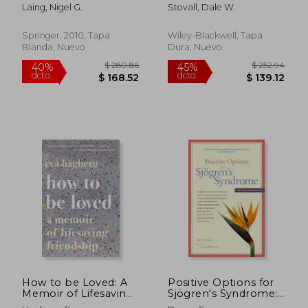
disease (en Inglés)
Management (en
Laing, Nigel G.
Stovall, Dale W.
Inglés)
Springer, 2010, Tapa
Wiley-Blackwell, Tapa
Blanda, Nuevo
Dura, Nuevo
$ 128.37
$ 128.
45%
45%
dcto.
dcto.
$ 70.60
$ 70.
How to be Loved: A
Positive Options for
Memoir of Lifesaving
Sjögren's Syndrome:
Friendship (en Inglés)
Self-Help and