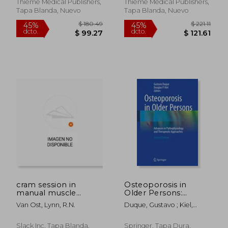
Thieme Medical Publishers,
Thieme Medical Publishers,
Tapa Blanda, Nuevo
Tapa Blanda, Nuevo
$ 101.79
$ 101.
40%
40%
dcto.
dcto.
$ 61.07
$ 61.
cram session in
Osteoporosis in
manual muscle
Older Persons:
testing
Advances in
Van Ost, Lynn, R.n.
Duque, Gustavo ; Kiel,
Pathophysiology and
Douglas P.
Therapeutic
Approaches (en
Slack Inc, Tapa Blanda,
Springer, Tapa Dura,