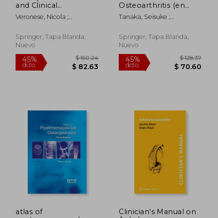
and Clinical
Osteoarthritis (en
Implications (en
Inglés)
Veronese, Nicola ;
Tanaka, Seisuke ;
Inglés)
Beaudart, Charlotte ;
Hamanishi, Chiaki
Sabico, Shaun
Springer, Tapa Blanda,
Springer, Tapa Blanda,
Nuevo
Nuevo
atlas of
Clinician's Manual on
$ 423.66
$ 143.
45%
45%