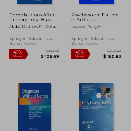
Complications After
Psychosocial Factors
Primary Total Hip
in Arthritis:
Arthroplasty: A
Perspectives on
Abdel, Matthew P. ; Della
Nicassio, Perry M.
Comprehensive
Adjustment and
Valle, Craig J.
Clinical Guide (en
Management (en
Inglés)
Inglés)
Springer, 1 Edición, Tapa
Springer, 1 Edición, Tapa
Blanda, Nuevo
Blanda, Nuevo
$ 193.99
$ 138.
45%
45%
dcto.
dcto.
$ 106.69
$ 76.