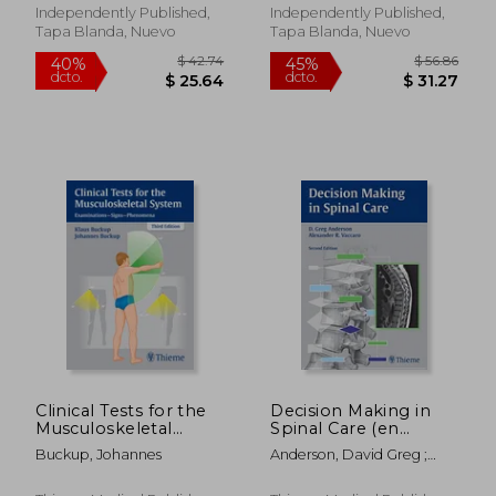
Inglés)
(en Inglés)
Independently Published,
Independently Published,
Tapa Blanda, Nuevo
Tapa Blanda, Nuevo
$ 65.13
$ 89.
45%
40%
dcto.
dcto.
$ 35.82
$ 53.
Clinical Tests for the
Decision Making in
Musculoskeletal
Spinal Care (en
System: Examinations
Inglés)
Buckup, Johannes
Anderson, David Greg ;
- Signs - Phenomena
Vaccaro, Alexander R.
(en Inglés)