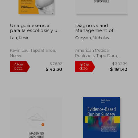
dcto.
dcto.
$ 40.67
$ 26.
Una guia esencial
Diagnosis and
para la escoliosis y un
Management of
embarazo saludable
Rheumatic Diseases
Lau, Kevin
Greyson, Nicholas
(3a Edición): Mes a
(en Inglés)
mes, todo lo que
necesita saber sobre
Kevin Lau, Tapa Blanda,
American Medical
el cuidado de su
Nuevo
Publishers, Tapa Dura,
espina dorsal
Nuevo