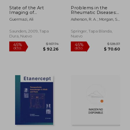
State of the Art
Problems in the
Imaging of
Rheumatic Diseases:
Osteoarthritis, an
Lessons from
Guermazi, Ali
Asherson, R. A. ; Morgan, S.
Issue of Rheumatic
Patients (en Inglés)
H. ; Hughes, G. R. V.
Disease Clinics:
Volume 35-3 (en
Saunders, 2009, Tapa
Springer, Tapa Blanda,
Inglés)
Dura, Nuevo
Nuevo
$ 248.67
$ 302.
45%
40%
dcto.
dcto.
$ 136.77
$ 181.