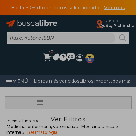
Hasta 60% dto en libros seleccionados
Ver más
Enviar a
Quito, Pichincha
0
MENÚ
Libros más vendidos
Libros importados más v
=
Ver Filtros
Inicio
Libros
Medicina, enfermería, veterinaria
Medicina clínica e
interna
Reumatología