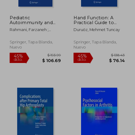
Pediatric
Hand Function: A
Autoimmunity and
Practical Guide to
Transplantation: A
Assessment (en
Rahmani, Farzaneh ;
Duruöz, Mehmet Tuncay
Case-Based
Inglés)
$ 226.80
$ 270.
45%
45%
Rezaei, Nima
Collection with McQs,
dcto.
dcto.
$ 124.74
$ 148.
Volume 3 (en Inglés)
Springer, Tapa Blanda,
Springer, Tapa Blanda,
Nuevo
Nuevo