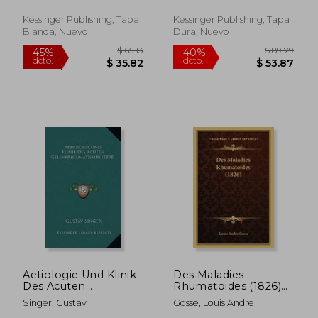
Knochensystems Bei
Latin)
Rachitis Und
Kessinger Publishing, Tapa
Kessinger Publishing, Tapa
Heriditarer Syphilis
Blanda, Nuevo
Dura, Nuevo
(1885) (en Alemán)
$ 40.33
$ 44.
45%
40%
dcto.
dcto.
$ 22.18
$ 26.
Aetiologie Und Klinik
Des Maladies
Des Acuten
Rhumatoides (1826)
Gelenkrheumatismus
(en Francés)
Singer, Gustav
Gosse, Louis Andre
(1898) (en Alemán)