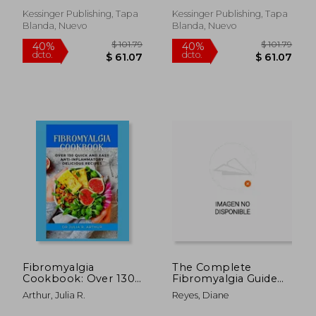
Kessinger Publishing, Tapa
Kessinger Publishing, Tapa
Blanda, Nuevo
Blanda, Nuevo
$ 270.54
$ 165
45%
45%
dcto.
dcto.
$ 148.80
$ 90.
Fibromyalgia
The Complete
Cookbook: Over 130
Fibromyalgia Guide
Quick And Easy Anti-
for Women: Reverse
Arthur, Julia R.
Reyes, Diane
Inflammatory
the Symptoms and
Delicious Recipes (en
Take Back your Life