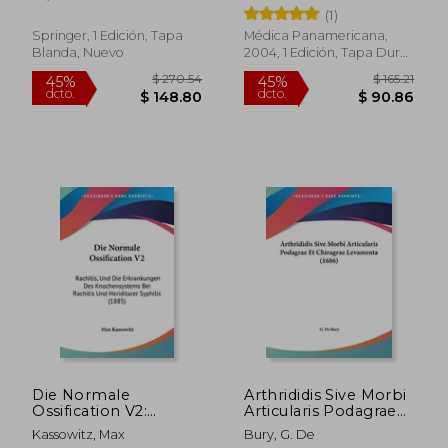
Casebook (en Inglés)
Tratamiento en
(1)
Reumatología
Springer, 1 Edición, Tapa
Médica Panamericana,
Blanda, Nuevo
2004, 1 Edición, Tapa Dura,
Nuevo
$ 280.86
$ 252.
40%
45%
dcto.
dcto.
$ 168.52
$ 139.
Die Normale
Arthrididis Sive Morbi
Ossification V2:
Articularis Podagrae
Rachitis, Und Die
Et Chiragrae
Kassowitz, Max
Bury, G. De
Erkrankungen Des
Levamenta (1686) (en