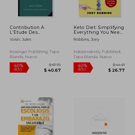
Contribution A
Keto Diet: Simplifying
L'Etude Des
Everything You Need
Arthropathies
To Know About
Voisin, Jules
Robbins, Joey
Syphilitiques (1875)
Ketogenic Diet For
(en Francés)
Beginners - For
Weight Loss With
Kessinger Publishing, Tapa
Independently Published,
Keto Meal Plan (en
Blanda, Nuevo
Tapa Blanda, Nuevo
Inglés)
$ 67.79
$ 44.
40%
40%