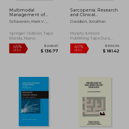
Multimodal
Sarcopenia: Research
Management of
and Clinical
Upper and Lower
Implications (en
Schaverien, Mark V. ;
Davidson, Jonathan
Extremity
Inglés)
Dayan, Joseph H.
Lymphedema (en
Inglés)
Springer, 1 Edición, Tapa
Murphy & Moore
Blanda, Nuevo
Publishing, Tapa Dura,
Nuevo
$ 270.54
$ 292.
45%
45%
dcto.
dcto.
$ 148.80
$ 160.