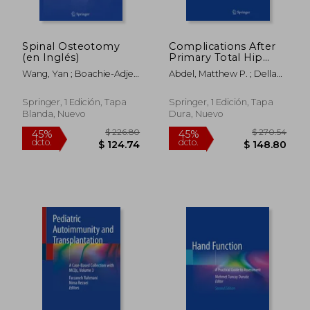
Spinal Osteotomy
Complications After
$ 361.40
$ 270.
45%
45%
(en Inglés)
Primary Total Hip
dcto.
dcto.
$ 198.77
$ 148.
Arthroplasty: A
Wang, Yan ; Boachie-Adjei,
Abdel, Matthew P. ; Della
Comprehensive
Oheneba ; Lenke,
Valle, Craig J.
Clinical Guide (en
Lawrence
Inglés)
Springer, 1 Edición, Tapa
Springer, 1 Edición, Tapa
Blanda, Nuevo
Dura, Nuevo