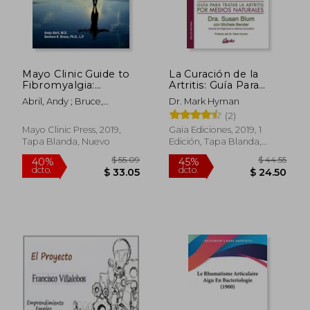
Mayo Clinic Guide to
La Curación de la
Fibromyalgia:
Artritis: Guía Para
Strategies to Take
Tratar la Artritis por
Abril, Andy ; Bruce,
Dr. Mark Hyman
Back Your Life (en
Medios Naturales
Barbara K.
(2)
Inglés)
Mayo Clinic Press, 2019,
Gaia Ediciones, 2019, 1
Tapa Blanda, Nuevo
Edición, Tapa Blanda,
Nuevo
$ 55.09
$ 44.
40%
45%
dcto.
dcto.
$ 33.05
$ 24.