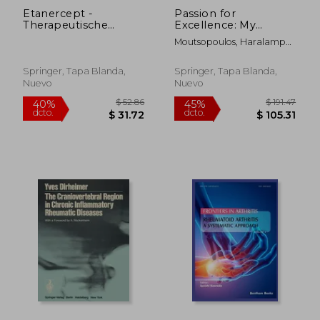
Etanercept -
Passion for
Therapeutische
Excellence: My
Anwendungen in
Lifelong Journey Into
Moutsopoulos, Haralampos
Klinik und Praxis
Medicine and Public
M.
(German Edition)
Service (en Inglés)
Springer, Tapa Blanda,
Springer, Tapa Blanda,
Nuevo
Nuevo
$ 167.74
$ 128.
45%
45%
dcto.
dcto.
$ 92.26
$ 70.