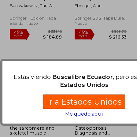
Inglés)
klebsiella (en Inglés)
Banaszkiewicz, Paul A. ;
Ebringer, Alan
$ 150.24
$ 128.
45%
45%
Kader, Deiary F.
dcto.
dcto.
$ 82.63
$ 70.
Springer, 1 Edición, Tapa
Springer, 2012, Tapa Dura,
Blanda, Nuevo
Nuevo
Estás viendo
Buscalibre Ecuador
, pero e
Estados Unidos
Ir a Estados Unidos
Me quedo aquí
the sarcomere and
Osteoporosis:
skeletal muscle
Diagnosis and