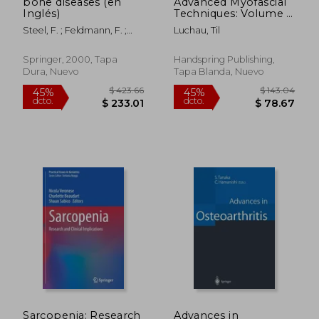
bone diseases (en
Advanced Myofascial
Inglés)
Techniques: Volume 1:
Shoulder, Pelvis, Leg
Steel, F. ; Feldmann, F. ;
Luchau, Til
and Foot (en Inglés)
Adler, Claus-Peter
Springer, 2000, Tapa
Handspring Publishing,
Dura, Nuevo
Tapa Blanda, Nuevo
$ 226.80
$ 249.
45%
45%
dcto.
dcto.
$ 124.74
$ 137.
Sarcopenia: Research
Advances in