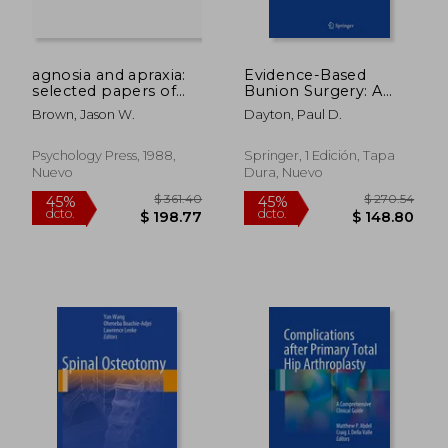
$ 76.92
$ 302.
45%
40%
dcto.
dcto.
$ 42.30
$ 181.
agnosia and apraxia:
Evidence-Based
selected papers of
Bunion Surgery: A
liepmann, lange, and
Critical Examination
Brown, Jason W.
Dayton, Paul D.
p tzl (en Inglés)
of Current and
Emerging Concepts
and Techniques (en
Psychology Press, 1988,
Springer, 1 Edición, Tapa
Inglés)
Nuevo
Dura, Nuevo