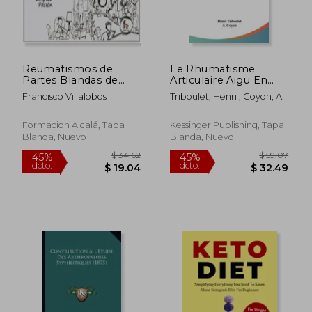
Reumatismos de
Le Rhumatisme
Partes Blandas de
Articulaire Aigu En
Rodilla
Bacteriologie (1900)
Francisco Villalobos
Triboulet, Henri ; Coyon, A.
(en Francés)
Formacion Alcalá, Tapa
Kessinger Publishing, Tapa
Blanda, Nuevo
Blanda, Nuevo
$ 34.62
$ 59.
45%
45%
dcto.
dcto.
$ 19.04
$ 32.