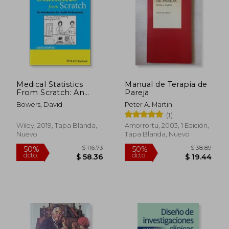
Medical Statistics
Manual de Terapia de
From Scratch: An
Pareja
Introduction for
Bowers, David
Peter A. Martin
Health Professionals
(1)
(en Inglés)
$ 59.76
$ 148.
50%
50%
Wiley, 2019, Tapa Blanda,
Amorrortu, 2003, 1 Edición,
dcto.
dcto.
$ 29.88
$ 74.
Nuevo
Tapa Blanda, Nuevo