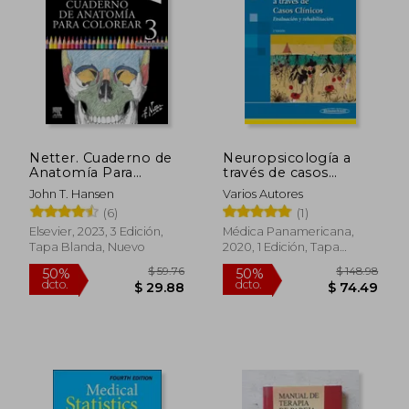
Netter. Cuaderno de
Neuropsicología a
Anatomía Para
través de casos
$ 209.22
45%
Colorear: 3ª ed.
clínicos. Evaluación y
dcto.
$ 115.07
$ 125.
John T. Hansen
Varios Autores
Revisada
rehabilitación
(6)
(1)
Elsevier, 2023, 3 Edición,
Médica Panamericana,
Tapa Blanda, Nuevo
2020, 1 Edición, Tapa
Blanda, Nuevo