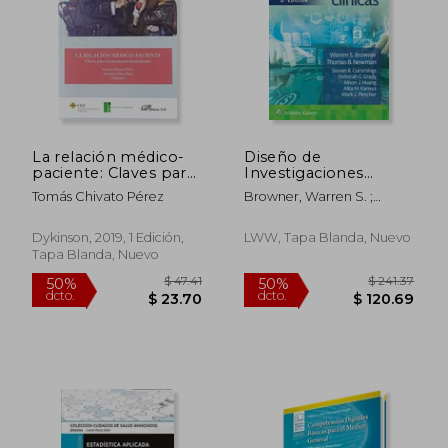
La relación médico-
Diseño de
paciente: Claves para
Investigaciones
un encuentro
Clínicas
Tomás Chivato Pérez
Browner, Warren S. ;
humanizado
Newman, Thomas B. ;
Cummings, Steven R.
Dykinson, 2019, 1 Edición,
LWW, Tapa Blanda, Nuevo
Tapa Blanda, Nuevo
$ 116.73
$ 38.
50%
50%
dcto.
dcto.
$ 58.36
$ 19.