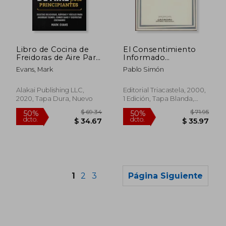
$ 35.28
$ 50.
50%
50%
dcto.
dcto.
$ 17.64
$ 25.
Libro de Cocina de
El Consentimiento
Freidoras de Aire Para
Informado
Principiantes: Recetas
(Humanidades
Evans, Mark
Pablo Simón
Deliciosas, Rápidas y
Médicas)
Fáciles Para Ahorrar
Tiempo, Comer Sano
Alakai Publishing LLC,
Editorial Triacastela, 2000,
y Disfrutar Cocinando
2020, Tapa Dura, Nuevo
1 Edición, Tapa Blanda,
Nuevo
1
2
3
Página Siguiente