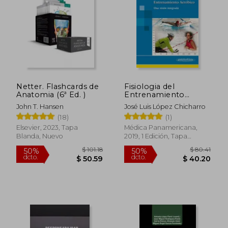
Netter. Flashcards de
Fisiologia del
Anatomia (6ª Ed. )
Entrenamiento
$ 48.59
$ 54.
50%
50%
Aerobico (Incluye
John T. Hansen
José Luis López Chicharro
dcto.
dcto.
$ 24.29
$ 27.
Version Digital): Una
(18)
(1)
Visión Integrada
(Incluye Versión
Elsevier, 2023, Tapa
Médica Panamericana,
Digital)
Blanda, Nuevo
2019, 1 Edición, Tapa
Blanda, Nuevo