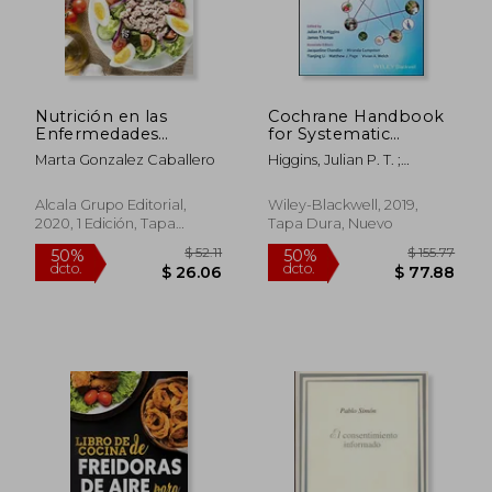
$ 57.97
50%
dcto.
$ 28.99
$ 12.
Nutrición en las
Cochrane Handbook
Enfermedades
for Systematic
Cardiovasculares-2ª-
Reviews of
Marta Gonzalez Caballero
Higgins, Julian P. T. ;
Edición (Alimentacion
Interventions (Wiley
Thomas, James ; Chandler,
y Nutricion)
Cochrane Series) (en
Jacqueline
Inglés)
Alcala Grupo Editorial,
Wiley-Blackwell, 2019,
2020, 1 Edición, Tapa
Tapa Dura, Nuevo
Blanda, Nuevo