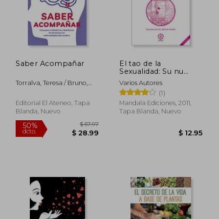
Saber Acompañar
El tao de la
Sexualidad: Su nu
King y Otros Textos
Torralva, Teresa / Bruno,
Varios Autores
Clasicos de la
Diana / Ciampa, M.
(1)
Sexologia Taoista
Agostina / Bustin, Julian
Editorial El Ateneo, Tapa
Mandala Ediciones, 2011,
Blanda, Nuevo
Tapa Blanda, Nuevo
$ 24.91
$ 64
50%
50%
dcto.
dcto.
$ 12.46
$ 32.