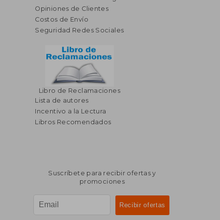
Opiniones de Clientes
Costos de Envío
Seguridad Redes Sociales
Libro de Reclamaciones
$ 69.34
$ 71
50%
50%
Lista de autores
dcto.
dcto.
$ 34.67
$ 35.
Incentivo a la Lectura
Libros Recomendados
Suscríbete para recibir ofertas y
promociones