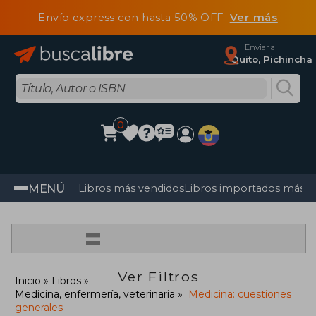
Envío express con hasta 50% OFF
Ver más
Enviar a
Quito, Pichincha
0
MENÚ
Libros más vendidos
Libros importados más v
=
Ver Filtros
Inicio
Libros
Medicina, enfermería, veterinaria
Medicina: cuestiones
generales