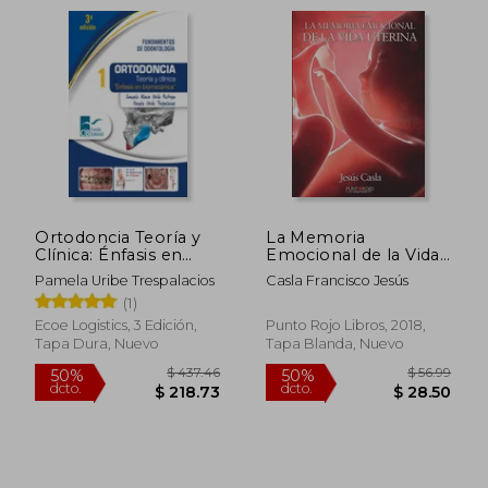
Ortodoncia Teoría y
La Memoria
Clínica: Énfasis en
Emocional de la Vida
Biomecánica 2
Uterina
Pamela Uribe Trespalacios
Casla Francisco Jesús
Tomos. 3ª Edición
(1)
Ecoe Logistics, 3 Edición,
Punto Rojo Libros, 2018,
Tapa Dura, Nuevo
Tapa Blanda, Nuevo
$ 75.70
$ 49.
50%
45%
dcto.
dcto.
$ 37.85
$ 27.