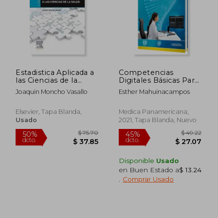
Estadistica Aplicada a
Competencias
las Ciencias de la
Digitales Básicas Para
Salud (2ª Ed. )
el Médico General
Joaquin Moncho Vasallo
Esther Mahuinacampos
(Incluye Versión
Digital)
Elsevier, Tapa Blanda,
Medica Panamericana,
Usado
2021, Tapa Blanda, Nuevo
$ 47.41
$ 241.
50%
50%
dcto.
dcto.
Disponible
Usado
$ 23.70
$ 120.
en Buen Estado a
$ 13.24
.
Comprar Usado