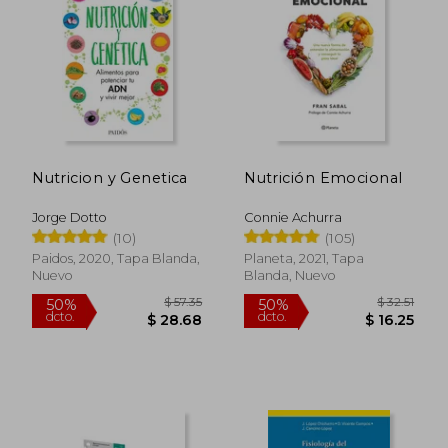
$ 48.42
$ 48.
50%
50%
dcto.
dcto.
$ 24.21
$ 24.
Nutricion y Genetica
Nutrición Emocional
Jorge Dotto
Connie Achurra
(10)
(105)
Paidos, 2020, Tapa Blanda,
Planeta, 2021, Tapa
Nuevo
Blanda, Nuevo