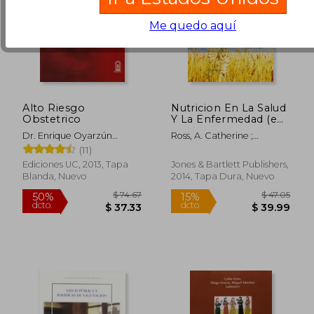
Me quedo aquí
Alto Riesgo
Nutricion En La Salud
Obstetrico
Y La Enfermedad (en
Inglés)
Dr. Enrique Oyarzún
Ross, A. Catherine ;
Ebensperger; Dr. José
Caballero, Benjamin ;
(11)
Andrés Poblete Lizana
Cousins, Robert J.
Ediciones UC, 2013, Tapa
Jones & Bartlett Publishers,
Blanda, Nuevo
2014, Tapa Dura, Nuevo
$ 101.18
$ 80.
50%
50%
dcto.
dcto.
$ 50.59
$ 40.