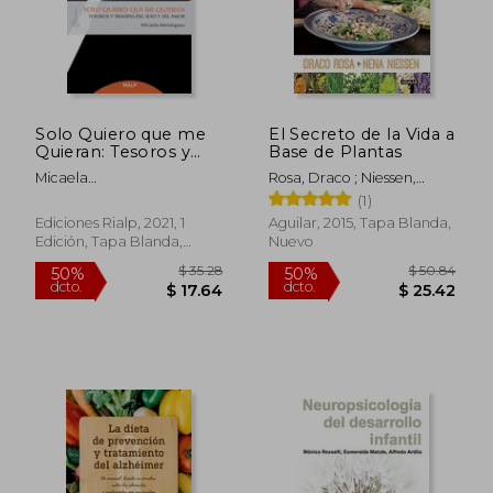
Solo Quiero que me
El Secreto de la Vida a
Quieran: Tesoros y
Base de Plantas
Trampas del Sexo y el
Micaela
Rosa, Draco ; Niessen,
Amor (Claves)
Men&Aacute;Rguez
Nena
(1)
Carre&Ntilde;O
Ediciones Rialp, 2021, 1
Aguilar, 2015, Tapa Blanda,
Edición, Tapa Blanda,
Nuevo
Nuevo
$ 46.11
$ 47.
50%
50%