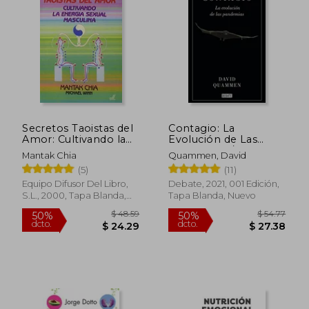
$ 39.90
$ 43.
50%
50%
dcto.
dcto.
$ 19.95
$ 21.
Secretos Taoistas del
Contagio: La
Amor: Cultivando la
Evolución de Las
Energia Sexual
Pandemias /
Mantak Chia
Quammen, David
Masculin a
Spillover: Animal
(5)
(11)
Infections and the
Next Human
Equipo Difusor Del Libro,
Debate, 2021, 001 Edición,
Pandemic (en Inglés)
S.L., 2000, Tapa Blanda,
Tapa Blanda, Nuevo
Nuevo