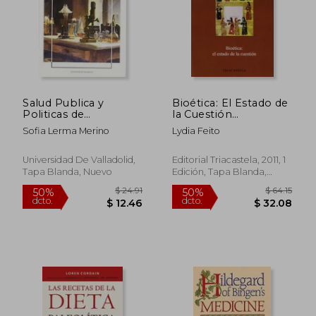
Salud Publica y
Bioética: El Estado de
Politicas de
la Cuestión
Vacunación
(Humanidades
Sofia Lerma Merino
Lydia Feito
Médicas)
Universidad De Valladolid,
Editorial Triacastela, 2011, 1
Tapa Blanda, Nuevo
Edición, Tapa Blanda,
Nuevo
$ 217.64
$ 36.
50%
50%
dcto.
dcto.
$ 108.82
$ 18.