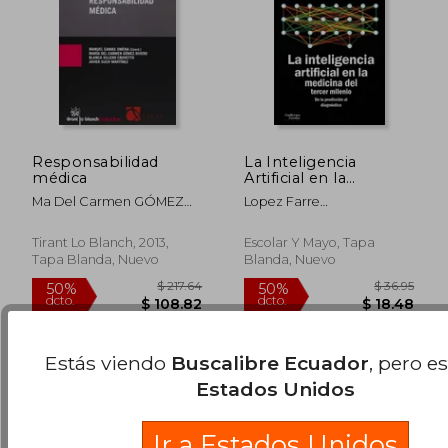
Responsabilidad
La Inteligencia
médica
Artificial en la
Medicina del Tercer
Ma Del Carmen GÓMEZ
Lopez Farre
Milenio
RIVERO
Antonio/Rodriguez-Pardo
$ 57.35
$ 32
Jo
50%
50%
Tirant Lo Blanch, 2013,
Escolar Y Mayo, Tapa
dcto.
dcto.
$ 28.68
$ 16.
Tapa Blanda, Nuevo
Blanda, Nuevo
Estás viendo
Buscalibre Ecuador
, pero e
Estados Unidos
Ir a Estados Unidos