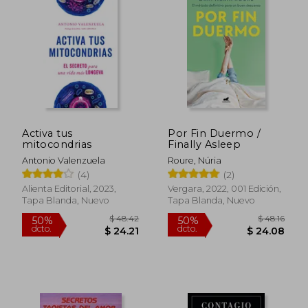
$ 44.98
$ 78.
50%
50%
dcto.
dcto.
$ 22.49
$ 39.
Activa tus
Por Fin Duermo /
mitocondrias
Finally Asleep
Antonio Valenzuela
Roure, Núria
(4)
(2)
Alienta Editorial, 2023,
Vergara, 2022, 001 Edición,
Tapa Blanda, Nuevo
Tapa Blanda, Nuevo