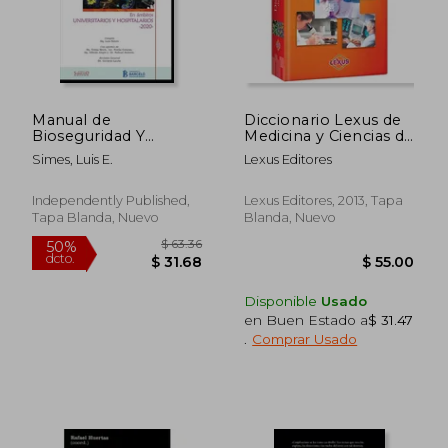
$ 61.86
$ 80.
Manual de
Diccionario Lexus de
Bioseguridad Y
Medicina y Ciencias de
Bioprotección: En
la Salud
Simes, Luis E.
Lexus Editores
Ambitos
Universitarios Y
Hospitalarios
Independently Published,
Lexus Editores, 2013, Tapa
Tapa Blanda, Nuevo
Blanda, Nuevo
Disponible
Usado
en Buen Estado a
$ 31.47
.
Comprar Usado