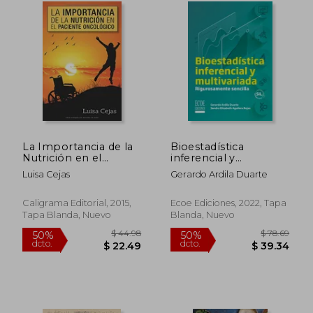
La Importancia de la
Bioestadística
Nutrición en el
inferencial y
Paciente Oncológico
multivariada.
Luisa Cejas
Gerardo Ardila Duarte
Volumen II
Caligrama Editorial, 2015,
Ecoe Ediciones, 2022, Tapa
Tapa Blanda, Nuevo
Blanda, Nuevo