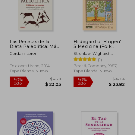
Las Recetas de la
Hildegard of Bingen'
Dieta Paleolítica: Más
S Medicine (Folk
de 150 Recetas Para
Wisdom Series) (en
Cordain, Loren
Strehlow, Wighard ;
Desayunos, Comidas,
Inglés)
Hertzka, Gottfried
(1)
Cenas, Tentempiés y
Bebidas Paleo
Ediciones Urano, 2014,
Bear & Company, 1987,
(Nutrición y Dietética)
Tapa Blanda, Nuevo
Tapa Blanda, Nuevo
$ 74.67
$ 47.
50%
15%
dcto.
dcto.
$ 37.33
$ 39.