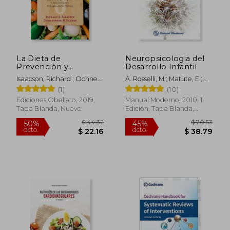
dcto.
dcto.
$ 23.05
$ 23.
La Dieta de
Neuropsicologia del
Prevención y
Desarrollo Infantil
Tratamiento del
Isaacson, Richard ; Ochner,
A. Rosselli, M.; Matute, E.;
Alzhéimer (Salud y
Christopher
Ardila
(1)
(10)
Vida Natural)
Ediciones Obelisco, 2019,
Manual Moderno, 2010, 1
Tapa Blanda, Nuevo
Edición, Tapa Blanda,
Nuevo