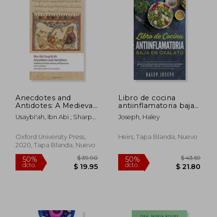
$ 437.46
$ 56.
50%
50%
dcto.
dcto.
$ 218.73
$ 28.
Anecdotes and
Libro de cocina
Antidotes: A Medieval
antiinflamatoria baja
Arabic History of
en oxalatos
Usaybi'ah, Ibn Abi ; Sharp
Joseph, Haley
Physicians (Oxford
Cockrell, Henrietta ; Jan
World'S Classics) (en
Van Gelder, Geert
Inglés)
Oxford University Press,
Heirs, Tapa Blanda, Nuevo
2020, Tapa Blanda, Nuevo