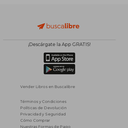
¡Descárgate la App GRATIS!
$ 52.11
$ 155
50%
50%
dcto.
dcto.
$ 26.06
$ 77.
Vender Libros en Buscalibre
Términos y Condiciones
Políticas de Devolución
Privacidad y Seguridad
Cómo Comprar
Nuestras Formas de Pago