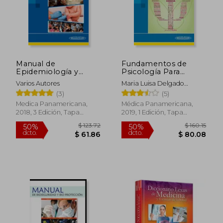
Manual de
Fundamentos de
Epidemiología y
Psicología Para
Salud Pública Para
Ciencias Sociales y de
Varios Autores
Maria Luisa Delgado
Grados en Ciencias de
la Salud + Versión
Losada
(3)
(5)
la Salud
Digital
Medica Panamericana,
Médica Panamericana,
2018, 3 Edición, Tapa
2019, 1 Edición, Tapa
Blanda, Nuevo
Blanda, Nuevo
$ 123.72
$ 160
50%
50%
dcto.
dcto.