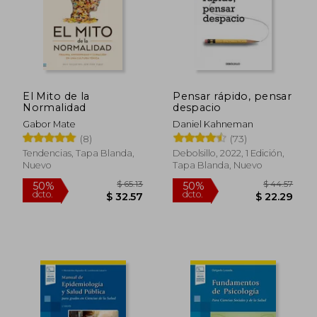
El Mito de la
Pensar rápido, pensar
Normalidad
despacio
Gabor Mate
Daniel Kahneman
(8)
(73)
Tendencias, Tapa Blanda,
Debolsillo, 2022, 1 Edición,
Nuevo
Tapa Blanda, Nuevo
$ 65.13
$ 44.
50%
50%
dcto.
dcto.
$ 32.57
$ 22.