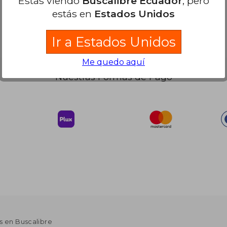
Estás viendo
Buscalibre Ecuador
, pero
dcto.
24.33
$ 24.33
estás en
Estados Unidos
Ir a Estados Unidos
Me quedo aquí
Nuestras Formas de Pago
s en Buscalibre