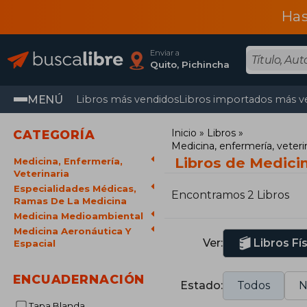
Has
Enviar a
Quito, Pichincha
MENÚ
Libros más vendidos
Libros importados más v
Inicio
Libros
CATEGORÍA
Medicina, enfermería, veteri
Libros de Medicin
Medicina, Enfermería,
Veterinaria
Especialidades Médicas,
Encontramos 2 Libros
Ramas De La Medicina
Medicina Medioambiental
Medicina Aeronáutica Y
Ver:
Libros Fí
Espacial
ENCUADERNACIÓN
Estado:
Todos
N
Tapa Blanda