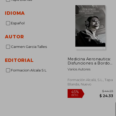
IDIOMA
Español
AUTOR
Carmen Garcia Talles
Medicina Aeronautica:
EDITORIAL
Disfunciones a Bordo
y Reconmendaciones
Varios Autores
Formacion Alcala S L
Post-Quiurgicas
Formación Alcalá, S.L., Tapa
Blanda, Nuevo
$
45%