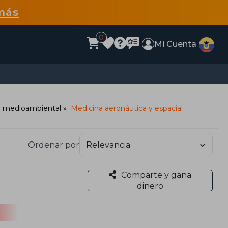
más
0
Mi Cuenta
a medioambiental
Medicina aeronáutica y espacial
Ordenar por
Comparte y gana
dinero