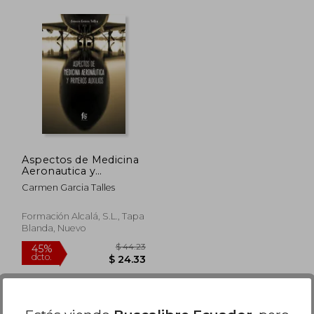
Aspectos de Medicina
Aeronautica y
Primeros Auxilios
Carmen Garcia Talles
Formación Alcalá, S.L., Tapa
Blanda, Nuevo
 44.23
$ 44.23
45%