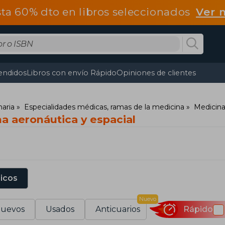
ta 60% dto en libros seleccionados
Ver 
endidos
Libros con envío Rápido
Opiniones de clientes
naria
Especialidades médicas, ramas de la medicina
Medicin
a aeronáutica y espacial
sicos
Nuevo
uevos
Usados
Anticuarios
Rápido