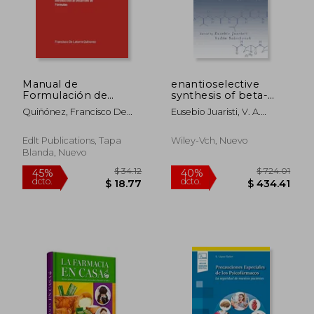
$ 26.02
$ 57.
Manual de
enantioselective
Formulación de
synthesis of beta-
Medicamentos:
amino acids, 2nd
Quiñónez, Francisco De
Eusebio Juaristi, V. A.
Introducción al
edition
Latorre
Soloshonok
Desarrollo de
Fórmulas (Edición
Edlt Publications, Tapa
Wiley-Vch, Nuevo
Mejorada)
Blanda, Nuevo