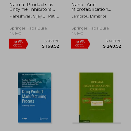
Natural Products as
Nano- And
$ 265.86
$ 226.
40%
45%
Enzyme Inhibitors:
Microfabrication
dcto.
dcto.
$ 159.52
$ 124.
An Industrial
Techniques in Drug
Maheshwari, Vijay L. ; Patil,
Lamprou, Dimitrios
Perspective (en
Delivery: Recent
Ravindra H.
Inglés)
Developments and
Future Prospects (en
Springer, Tapa Dura,
Springer, Tapa Dura,
Inglés)
Nuevo
Nuevo