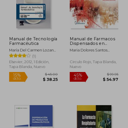
Manual de Tecnología
Manual de Farmacos
Farmacéutica
Dispensados en
Farmacia Hospitalaria
María Del Carmen Lozano
Maria Dolores Santos
Para Pacientes
Esteban,Damián Córdoba
Rubio,Loreto Dominguez
(1)
Ambulatorios
Díaz,Manuel Córdoba Díaz
Senin
Elsevier, 2012, 1 Edición,
Circulo Rojo, Tapa Blanda,
Tapa Blanda, Nuevo
Nuevo
$ 45.00
$ 99.
15%
45%
dcto.
dcto.
$ 38.25
$ 54.