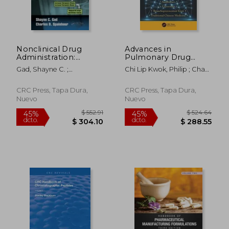
Nonclinical Drug
Advances in
$ 227.83
$ 353.
45%
45%
Administration:
Pulmonary Drug
dcto.
dcto.
$ 125.31
$ 194.
Formulations, Routes
Delivery (en Inglés)
Gad, Shayne C. ;
Chi Lip Kwok, Philip ; Chan,
and Regimens for
Spainhour, Charles B.
Hak-Kim
Solving Drug Delivery
Problems in Animal
CRC Press, Tapa Dura,
CRC Press, Tapa Dura,
Model Systems (en
Nuevo
Nuevo
Inglés)