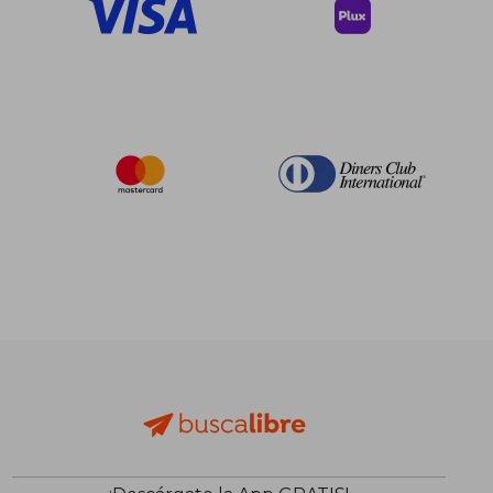
$ 572.
45%