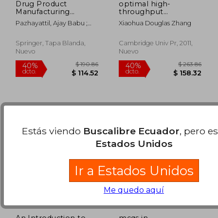
Drug Product
optimal high-
Manufacturing
throughput
Process: Technology
screening,practical
Pazhayattil, Ajay Babu ;
Xiaohua Douglas Zhang
Transfer (en Inglés)
experimental design
$ 190.86
$ 235.
Sharma, Sanjay ; Philip,
40%
40%
and data analysis for
dcto.
dcto.
Joe Paul
$ 114.52
$ 141.
genome-ccale rnai
Springer, Tapa Blanda,
Cambridge Univ Pr, 2011,
research
Nuevo
Nuevo
Estás viendo
Buscalibre Ecuador
, pero e
Estados Unidos
Ir a Estados Unidos
Me quedo aquí
An Introduction to
mcqs in