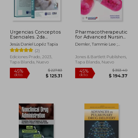
$ 59.72
$ 181.
45%
45%
dcto.
dcto.
$ 32.84
$ 99.
Urgencias Conceptos
Pharmacotherapeutics
Esenciales. 2da
for Advanced Nursing
Edición. Tomo 1 y 2
Practice, Revised
Jesús Daniel Lopéz Tapia
Demler, Tammie Lee ;
Edition (en Inglés)
Rhoads, Jacqueline
(2)
Ediciones Prado, 2023,
Jones & Bartlett Publishers,
Tapa Blanda, Nuevo
Tapa Blanda, Nuevo