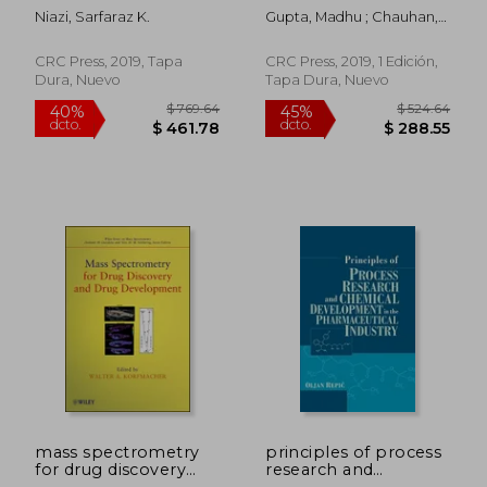
Manufacturing
Phytoconstituents
Niazi, Sarfaraz K.
Gupta, Madhu ; Chauhan,
Formulations, Third
(en Inglés)
Durgesh Nandini ; Sharma,
Edition: Volume Six,
Vikas
Sterile Products (en
CRC Press, 2019, Tapa
CRC Press, 2019, 1 Edición,
Inglés)
Dura, Nuevo
Tapa Dura, Nuevo
$ 127.30
$ 163.
45%
45%
dcto.
dcto.
$ 70.02
$ 90.
mass spectrometry
principles of process
for drug discovery
research and
and drug
chemical