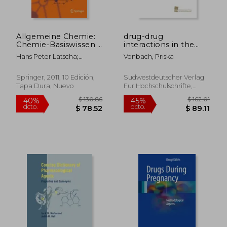
Allgemeine Chemie:
drug-drug
Chemie-Basiswissen i
interactions in the
(Springer-Lehrbuch)
hospital (en Inglés)
Hans Peter Latscha;
Vonbach, Priska
(en Alemán)
Helmut Alfons Klein; Martin
Mutz
Springer, 2011, 10 Edición,
Sudwestdeutscher Verlag
Tapa Dura, Nuevo
Fur Hochschulschrifte,
2009, Nuevo
$ 161.18
$ 467.
45%
45%
dcto.
dcto.
$ 88.65
$ 257.