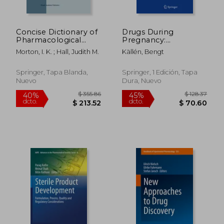
Concise Dictionary of
Drugs During
Pharmacological
Pregnancy:
Agents: Properties
Methodological
Morton, I. K. ; Hall, Judith M.
Källén, Bengt
and Synonyms (en
Aspects (en Inglés)
Inglés)
Springer, Tapa Blanda,
Springer, 1 Edición, Tapa
Nuevo
Dura, Nuevo
$ 130.86
$ 162.
40%
45%
dcto.
dcto.
$ 78.52
$ 89.