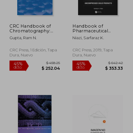
CRC Handbook of
Handbook of
Chromatography:
Pharmaceutical
Volume I: Peptides
Manufacturing
Gupta, Ram N.
Niazi, Sarfaraz K.
(en Inglés)
Formulations, Third
$ 552.91
$ 524.
45%
45%
Edition: Volume Two,
dcto.
dcto.
$ 304.10
$ 288.
Uncompressed Solid
CRC Press, 1 Edición, Tapa
CRC Press, 2019, Tapa
Products (en Inglés)
Dura, Nuevo
Dura, Nuevo