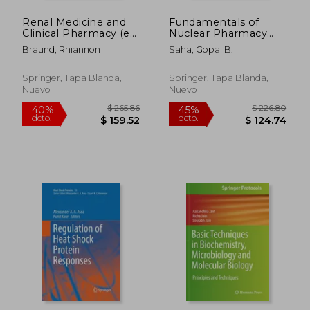
Renal Medicine and
Fundamentals of
Clinical Pharmacy (en
Nuclear Pharmacy
Inglés)
(en Inglés)
Braund, Rhiannon
Saha, Gopal B.
Springer, Tapa Blanda,
Springer, Tapa Blanda,
Nuevo
Nuevo
$ 248.67
$ 355.
45%
40%
dcto.
dcto.