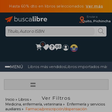
Hasta 60% dto en libros seleccionados
Ver más
Enviar a
Quito, Pichincha
0
MENÚ
Libros más vendidos
Libros importados más v
=
Ver Filtros
Inicio
Libros
Medicina, enfermería, veterinaria
Enfermería y servicios
auxiliares
Farmacia/prescripción/dispensación