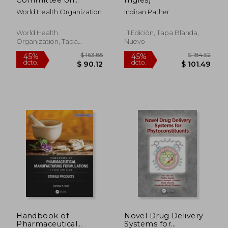
Biological
World Health Organization
Indiran Pather
Standardization: Sixty-
Fifth Report (en
Inglés)
World Health
, 1 Edición, Tapa Blanda,
Organization, Tapa
Nuevo
Blanda, Nuevo
$ 192.37
$ 111
45%
45%
dcto.
dcto.
$ 105.81
$ 61.
Handbook of
Novel Drug Delivery
Pharmaceutical
Systems for