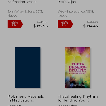
Korfmacher, Walter
Repic, Oljan
development (en
development in the
Inglés)
pharmaceutical
industry (en Inglés)
John Wiley & Sons, 2013,
Wiley-Interscience, 1998,
Nuevo
Nuevo
$ 163.85
$ 184.
45%
45%
dcto.
dcto.
$ 90.12
$ 101.
Polymeric Materials
Thetahealing Rhythm
in Medication
for Finding Your
(Polymer Science and
Perfect Weight (en
Gebelein
Vianna Stibal