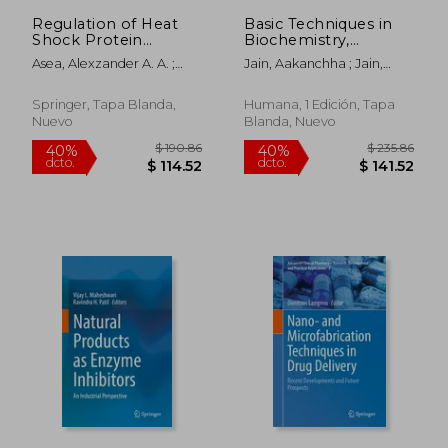
$ 136.77
$ 213.
Regulation of Heat
Basic Techniques in
Shock Protein
Biochemistry,
Responses (en
Microbiology and
Asea, Alexzander A. A. ;
Jain, Aakanchha ; Jain,
Inglés)
Molecular Biology:
Kaur, Punit
Richa ; Jain, Sourabh
Principles and
Techniques (en
Springer, Tapa Blanda,
Humana, 1 Edición, Tapa
Inglés)
Nuevo
Blanda, Nuevo