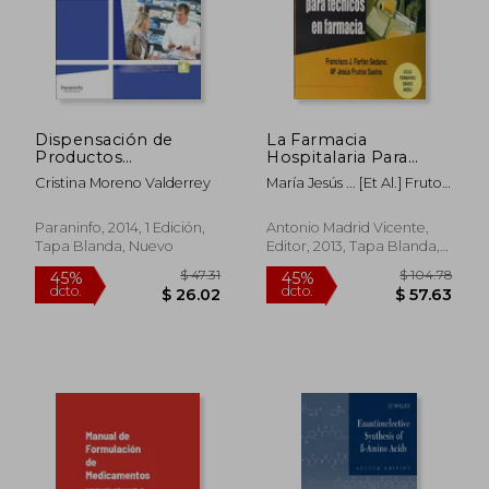
Dispensación de
La Farmacia
Productos
Hospitalaria Para
Farmacéuticos
Técnicos en Farmacia
Cristina Moreno Valderrey
María Jesús ... [Et Al.] Frutos
Sastre,Francisco José
Farfán Sedano
Paraninfo, 2014, 1 Edición,
Antonio Madrid Vicente,
Tapa Blanda, Nuevo
Editor, 2013, Tapa Blanda,
Nuevo
$ 47.31
$ 104.
45%
45%
dcto.
dcto.