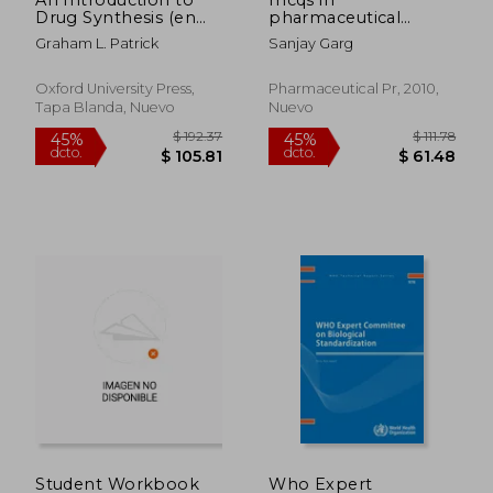
Drug Synthesis (en
pharmaceutical
Inglés)
science and
Graham L. Patrick
Sanjay Garg
technology
Oxford University Press,
Pharmaceutical Pr, 2010,
Tapa Blanda, Nuevo
Nuevo
$ 280.86
$ 400.
40%
40%
dcto.
dcto.
$ 168.52
$ 240.
Student Workbook
Who Expert