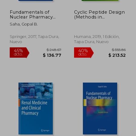
Fundamentals of
Cyclic Peptide Design
Nuclear Pharmacy
(Methods in
(en Inglés)
Molecular Biology)
Saha, Gopal B.
(en Inglés)
Springer, 2017, Tapa Dura,
Humana, 2019, 1 Edición,
Nuevo
Tapa Dura, Nuevo
$ 314.29
$ 190.
45%
40%
dcto.
dcto.
$ 172.86
$ 114.