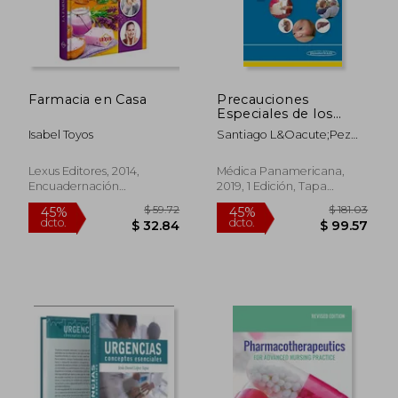
$ 34.12
$ 724.
45%
40%
dcto.
dcto.
$ 18.77
$ 434.
Farmacia en Casa
Precauciones
Especiales de los
Psicofármacos: La
Isabel Toyos
Santiago L&Oacute;Pez
Seguridad de
Gal&Aacute;N
Nuestros Pacientes
Lexus Editores, 2014,
Médica Panamericana,
Encuadernación
2019, 1 Edición, Tapa
Desconocida, Nuevo
Blanda, Nuevo