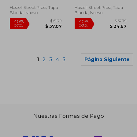
1949) (en Inglés)
1958) (en Inglés)
Hassell Street Press, Tapa
Hassell Street Press, Tapa
Blanda, Nuevo
Blanda, Nuevo
1
2
3
4
5
Página Siguiente
Nuestras Formas de Pago
$ 290.18
$ 99.
40%
45%
dcto.
dcto.
$ 174.11
$ 54.