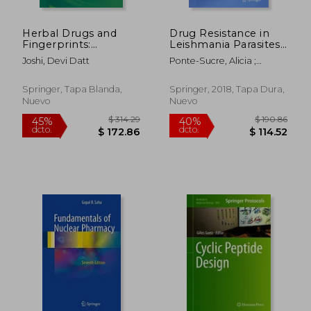
Herbal Drugs and
Drug Resistance in
Fingerprints:
Leishmania Parasites:
Evidence Based
Consequences,
Joshi, Devi Datt
Ponte-Sucre, Alicia ;
Herbal Drugs (en
Molecular
Padrón-Nieves, Maritza
Inglés)
Mechanisms and
Possible Treatments
Springer, Tapa Blanda,
Springer, 2018, Tapa Dura,
(en Inglés)
Nuevo
Nuevo
$ 564.39
$ 355.
40%
40%
dcto.
dcto.
$ 338.63
$ 213.