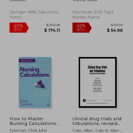
Technology Series)
Inglés)
(en Inglés)
Springer, 1986, Tapa Dura,
Hay House, 2013, Tapa
Nuevo
Blanda, Nuevo
$ 769.64
$ 524.
40%
45%
dcto.
dcto.
$ 461.78
$ 288.
How to Master
clinical drug trials and
Nursing Calculations:
tribulations, revised
Improve Your Maths
and expanded (en
Tyreman, Chris John
Cato, Allen ; Cato III, Allen ;
and Make Sense of
Inglés)