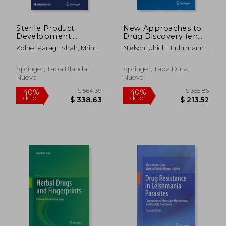
Sterile Product
New Approaches to
Development:
Drug Discovery (en
Formulation, Process,
Inglés)
Kolhe, Parag ; Shah, Mrinal
Nielsch, Ulrich ; Fuhrmann,
Quality and
; Rathore, Nitin
Ulrike ; Jaroch, Stefan
Regulatory
Considerations (en
Springer, Tapa Blanda,
Springer, Tapa Dura,
Inglés)
Nuevo
Nuevo
$ 355.86
$ 128.
40%
45%
dcto.
dcto.
$ 213.52
$ 70.