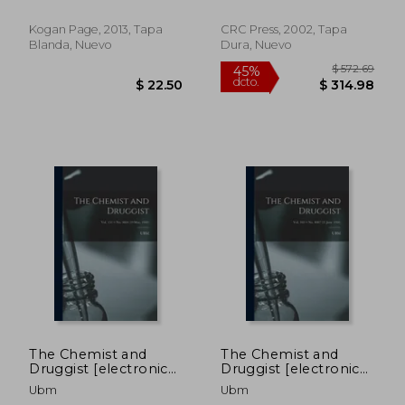
Sutton, Allen
Drug Dosage Charts
(en Inglés)
Kogan Page, 2013, Tapa
CRC Press, 2002, Tapa
Blanda, Nuevo
Dura, Nuevo
$ 314.47
$ 353.
45%
45%
dcto.
dcto.
$ 172.96
$ 194.
The Chemist and
The Chemist and
Druggist [electronic
Druggist [electronic
Resource]; Vol. 151 =
Resource]; Vol. 169 =
Ubm
Ubm
no. 3604 (19 Mar.
no. 4087 (21 June