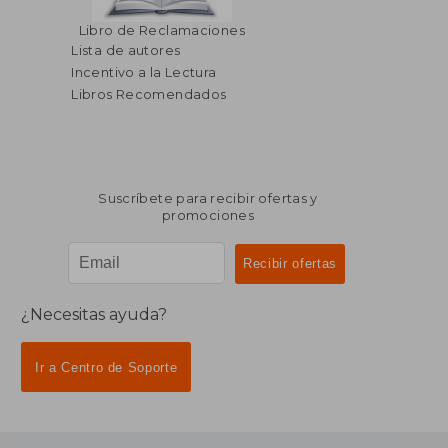
$ 61.79
$ 57.
40%
40%
Libro de Reclamaciones
dcto.
dcto.
$ 37.07
$ 34.
Lista de autores
Incentivo a la Lectura
Libros Recomendados
Suscríbete para recibir ofertas y
promociones
¿Necesitas ayuda?
Ir a Centro de Soporte