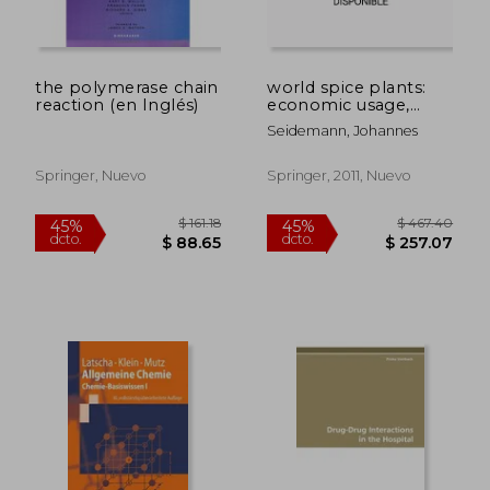
the polymerase chain
world spice plants:
reaction (en Inglés)
economic usage,
botany, taxonomy
Seidemann, Johannes
(en Inglés)
Springer, Nuevo
Springer, 2011, Nuevo
$ 458.25
$ 642.
45%
45%
dcto.
dcto.
$ 252.04
$ 353.