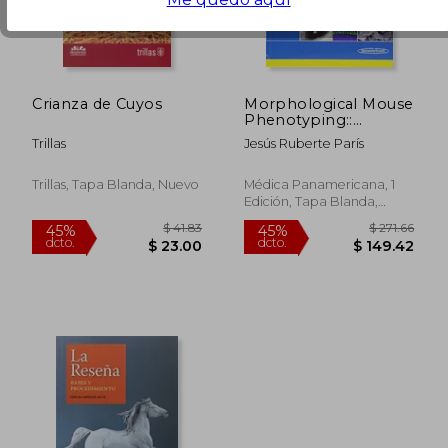
$ 32.88
$ 119
45%
45%
dcto.
dcto.
$ 18.09
$ 65.
Crianza de Cuyos
Morphological Mouse
Phenotyping::
Anatomy, Histology
Trillas
Jesús Ruberte París
and Imaging (en
Inglés)
Trillas, Tapa Blanda, Nuevo
Médica Panamericana, 1
Edición, Tapa Blanda,
Nuevo