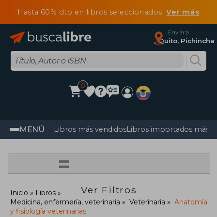
Hasta 60% dto en libros seleccionados
Ver más
Enviar a
Quito, Pichincha
0
MENÚ
Libros más vendidos
Libros importados más v
=
Ver Filtros
Inicio
Libros
Medicina, enfermería, veterinaria
Veterinaria
Anatomía
y fisiología veterinarias