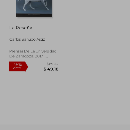
La Reseña
$ 41.83
$ 271.
45%
45%
dcto.
dcto.
$ 23.00
$ 149.
Carlos Sañudo Astiz
Prensas De La Universidad
De Zaragoza, 2017, 1
Edición, Tapa Blanda,
Nuevo