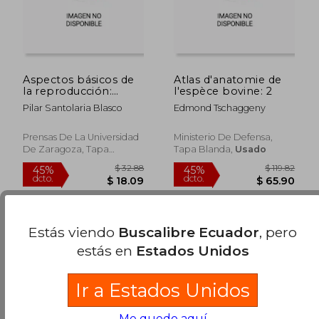
$ 234.30
$ 58.
45%
45%
dcto.
dcto.
$ 128.86
$ 31.
Aspectos básicos de
Atlas d'anatomie de
la reproducción:
l'espèce bovine: 2
Mamíferos de interés
Pilar Santolaria Blasco
Edmond Tschaggeny
zootécnico (Textos
Docentes)
Prensas De La Universidad
Ministerio De Defensa,
De Zaragoza, Tapa
Tapa Blanda,
Usado
Blanda, Nuevo
Estás viendo
Buscalibre Ecuador
, pero
estás en
Estados Unidos
Ir a Estados Unidos
Me quedo aquí