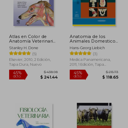
Atlas en Color de
Anatomia de los
Anatomía Veterinaria:
Animales Domesticos
El Perro y el Gato
Tomo 1 Aparato Loco
Stanley H. Done
Hans-Georg Liebich
Motor (2 Edicion
(5)
(3)
Corregida y Amplia
Elsevier, 2010, 2 Edición,
Medica Panamericana,
Tapa Dura, Nuevo
2011, 1 Edición, Tapa
Blanda, Nuevo
$ 438.98
$ 215.
45%
45%
dcto.
dcto.