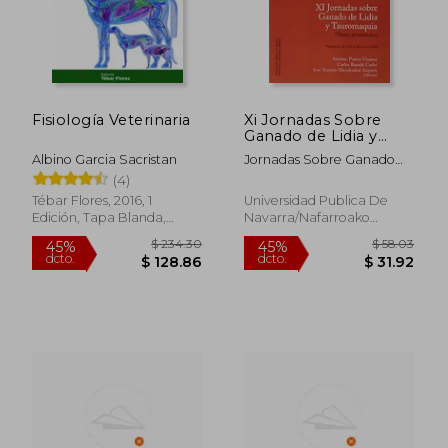
$ 241.44
$ 118.
Fisiología Veterinaria
Xi Jornadas Sobre
Ganado de Lidia y
Tauromaquia:
Albino Garcia Sacristan
Jornadas Sobre Ganado
Pamplona, 21 y 22 de
De Lidia
(4)
Febrero de 2020
Tébar Flores, 2016, 1
Universidad Publica De
Edición, Tapa Blanda,
Navarra/Nafarroako
Nuevo
Unibertsitate Pub., 2020, 1
Edición, Tapa Dura, Nuevo