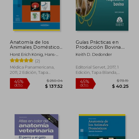
Anatomía de los
Guías Prácticas en
Animales Domésticos
Producción Bovina.
tomo 2. Órganos,
Síndrome
Horst Erich König, Hans-
Keith D. Dedonder
sistema circulatorio y
Respiratorio Bovino
Georg Liebich
(2)
sistema nervioso
Médica Panamericana,
Editorial Servet, 2017, 1
2011, 2 Edición, Tapa
Edición, Tapa Blanda,
Blanda, Nuevo
Nuevo
$ 250.04
$ 73
45%
45%
dcto.
dcto.
$ 137.52
$ 40.