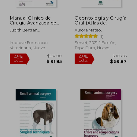
Manual Clinico de
Odontología y Cirugía
Cirugia Avanzada de
Oral (Atlas de
Tejidos Blandos en
Información al
Judith Bertran
Aurora Mateo
Pequeños Animales.
Propietario)
$ 202.74
$ 232.
45%
40%
Trepat,Benito De La
Rom&Aacute;N
(1)
Abdomen y Cirugia
dcto.
dcto.
$ 111.51
$ 139.
Puerta
Reconstructiva
Improve Formacion
Servet, 2021, 1 Edición,
Veterinaria, Nuevo
Tapa Dura, Nuevo