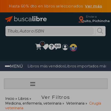
Hasta 60% dto en libros seleccionados
Ver más
Enviar a
Quito, Pichincha
0
MENÚ
Libros más vendidos
Libros importados más v
=
Ver Filtros
Inicio
Libros
Medicina, enfermería, veterinaria
Veterinaria
Cirugía
veterinaria