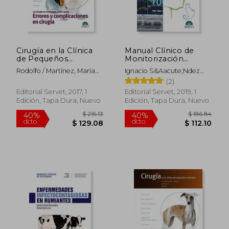
Cirugía en la Clínica
Manual Clínico de
de Pequeños
Monitorización
Animales. Errores y
Anestésica en
Rodolfo / Martínez, María
Ignacio S&Aacute;Ndez
Complicaciones en
Pequeños Animales -
Elena / Meyer, Pablo /
Cordero
(2)
Cirugía
Libros de Veterinaria -
Rodríguez Gomez, José /
Editorial Servet
Editorial Servet, 2017, 1
Editorial Servet, 2019, 1
Guerrero, Tomás Bruhl Day
Edición, Tapa Dura, Nuevo
Edición, Tapa Dura, Nuevo
$ 215.13
$ 186.
40%
40%
dcto.
dcto.
$ 129.08
$ 112.