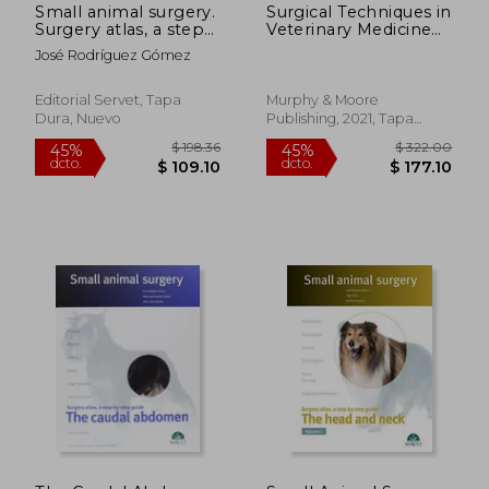
Small animal surgery.
Surgical Techniques in
Surgery atlas, a step-
Veterinary Medicine
by-step guide. Basic
(en Inglés)
José Rodríguez Gómez
principles and
techniques
Editorial Servet, Tapa
Murphy & Moore
Dura, Nuevo
Publishing, 2021, Tapa
Dura, Nuevo
$ 257.45
$ 225
45%
40%
dcto.
dcto.
$ 141.60
$ 135.