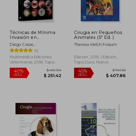
Técnicas de Mínima
Cirugia en Pequeños
Invasión en
Animales (5ª Ed. )
Pequeños Animales
Diego Casas
Theresa Welch Fossum
Garc&Iacute;A; Alexis
(1)
Santana Gonz&Aacute;Lez
Multimédica Ediciones
Elsevier, 2019, 1 Edición,
Veterinarias, 2018, Tapa
Tapa Dura, Nuevo
Dura, Nuevo
$ 419.04
$ 741.
40%
45%
dcto.
dcto.
$ 251.42
$ 407.