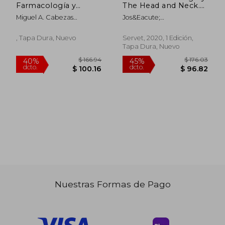
Farmacología y
The Head and Neck.
Complicaciones en
Vol. 2 (en Inglés)
Miguel A. Cabezas
Jos&Eacute;
Anestesia de
Salamanca; Ignacio
Rodr&Iacute;Guez
Pequeños Animales
S&Aacute;Ndez Cordero
G&Oacute;Mez
, Tapa Dura, Nuevo
Servet, 2020, 1 Edición,
Tapa Dura, Nuevo
Nuestras Formas de Pago
$ 220.24
$ 201.
45%
45%