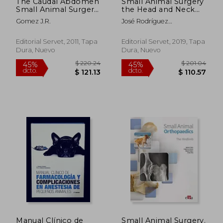
The Caudal Abdomen
Small Animal Surgery
Small Animal Surgery
the Head and Neck
(en Inglés)
Voli (Papel+E Book)
Gomez J.R.
José Rodríguez
(en Inglés)
Gómez,Jorge Llinas
Ceballos,Roberto
Editorial Servet, 2011, Tapa
Editorial Servet, 2019, Tapa
Bussadori
Dura, Nuevo
Dura, Nuevo
$ 198.36
$ 322.
45%
45%
dcto.
dcto.
$ 109.10
$ 177.
Manual Clínico de
Small Animal Surgery.