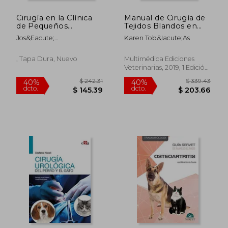
Cirugía en la Clínica
Manual de Cirugía de
de Pequeños
Tejidos Blandos en
Animales. Cabeza y
Pequeños Animales
Jos&Eacute;
Karen Tob&Iacute;As
Cuello. Volumen ii -
Rodr&Iacute;Guez
Libros de Veterinaria -
G&Oacute;Mez
Editorial Servet
, Tapa Dura, Nuevo
Multimédica Ediciones
Veterinarias, 2019, 1 Edición,
Tapa Dura, Nuevo
$ 209.51
$ 149.
45%
45%
dcto.
dcto.
$ 115.23
$ 82.