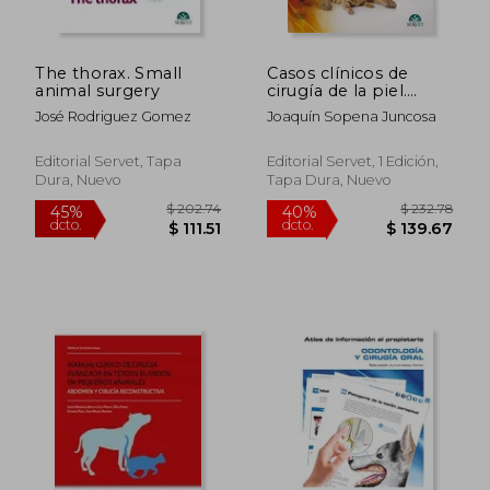
The thorax. Small
Casos clínicos de
$ 188.54
$ 167.
45%
45%
animal surgery
cirugía de la piel.
dcto.
dcto.
$ 103.69
$ 91.
Técnicas quirúrgicas
José Rodriguez Gomez
Joaquín Sopena Juncosa
Editorial Servet, Tapa
Editorial Servet, 1 Edición,
Dura, Nuevo
Tapa Dura, Nuevo