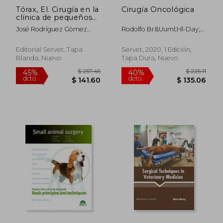
Tórax, El. Cirugía en la
Cirugía Oncológica
clínica de pequeños
animales
José Rodríguez Gómez
Rodolfo Br&Uuml;Hl-Day;
(Director Y Coordinador)
Mar&Iacute;A Elena
Mart&Iacute;Nez; Pablo
Editorial Servet, Tapa
Servet, 2020, 1 Edición,
Meyer; Juan Mangieri;
Blanda, Nuevo
Tapa Dura, Nuevo
Judith Bertr&Aacute;N
Trepat
$ 174.24
$ 103.
45%
45%
dcto.
dcto.
$ 95.83
$ 57.