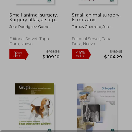
Small animal surgery.
Small animal surgery.
Surgery atlas, a step-
Errors and
by-step guide.
complications in
José Rodríguez Gómez
Tomás Guerrero,José
Surgical techniques
surgery (en Inglés)
Rodríguez Gómez,Pablo
Meyer,María Elena
Editorial Servet, Tapa
Editorial Servet, Tapa
Martínez,Rodolfo Bruhl
Dura, Nuevo
Dura, Nuevo
$ 167.00
$ 108.
45%
45%
Day
dcto.
dcto.
$ 91.85
$ 59.