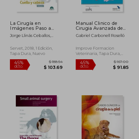
$ 232.25
$ 189
45%
45%
dcto.
dcto.
$ 127.74
$ 104.
La Cirugía en
Manual Clinico de
Imágenes Paso a
Cirugia Avanzada de
Paso. Cuello y Cabeza
Tejidos Blandos en
Jorge Llinás Ceballos,
Gabriel Carbonell Roselló
-Libros de Veterinaria
Pequeños Animales.
Roberto Bussadori José
- Editorial Servet
Cabeza, Torax y
Rodríguez Gómez
(Cirugía en la Clínica
Sistema Endocrino
Servet, 2018, 1 Edición,
Improve Formacion
de Pequeños
Tapa Dura, Nuevo
Veterinaria, Tapa Dura,
Animales)
Nuevo