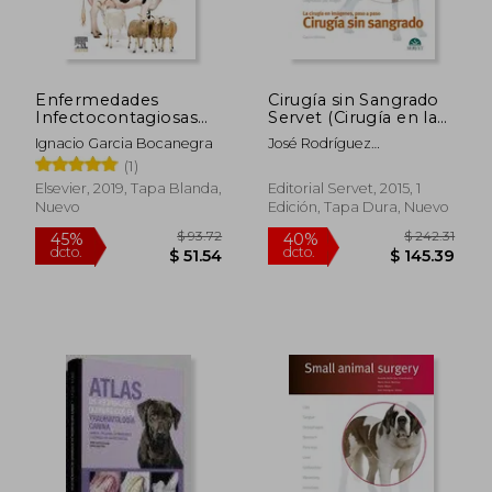
Enfermedades
Cirugía sin Sangrado
Infectocontagiosas
Servet (Cirugía en la
en Rumiantes
Clínica de Pequeños
Ignacio Garcia Bocanegra
José Rodríguez
Animales) - Libros de
Gómez,Guillermo C.
(1)
Veterinaria - Editorial
Couto,Jorge Llinas
Servet
Elsevier, 2019, Tapa Blanda,
Editorial Servet, 2015, 1
Ceballos
Nuevo
Edición, Tapa Dura, Nuevo
$ 93.72
$ 242.
45%
40%