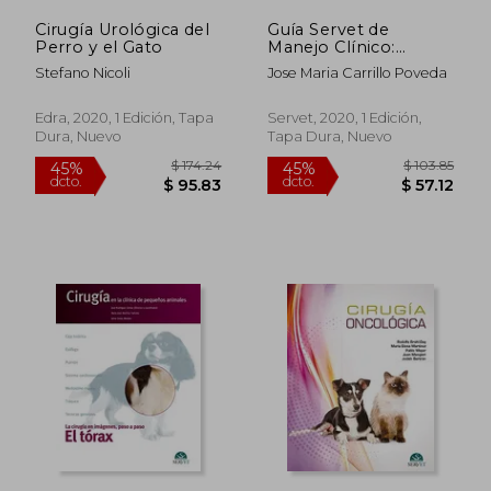
Cirugía Urológica del
Guía Servet de
Perro y el Gato
Manejo Clínico:
Traumatología.
Stefano Nicoli
Jose Maria Carrillo Poveda
Osteoartritis
Edra, 2020, 1 Edición, Tapa
Servet, 2020, 1 Edición,
Dura, Nuevo
Tapa Dura, Nuevo
$ 242.31
$ 339.
40%
40%
dcto.
dcto.
$ 145.39
$ 203.