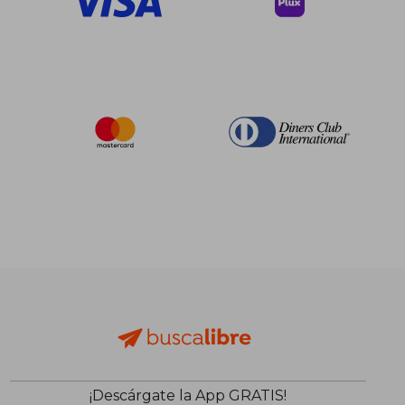
dcto.
dcto.
$ 121.13
$ 110.
¡Descárgate la App GRATIS!