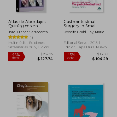
dcto.
dcto.
$ 51.54
$ 145.
Atlas de Abordajes
Gastrointestinal
Quirúrgicos en
Surgery in Small
Traumatología Canina
Animals. Clinical Cases
Jordi Franch Serracanta;
Rodolfo Brühl Day; María
(Small Animal
Carlos L&Oacute;Pez
Elena Martínez; Pablo
(1)
Surgery) - Veterinary
Plana
Meyer; José Rodríguez
Books - Editorial
Multimédica Ediciones
Editorial Servet, 2015, 1
Gómez
Servet (en Inglés)
Veterinarias, 2017, 1 Edición,
Edición, Tapa Dura, Nuevo
Tapa Dura, Nuevo