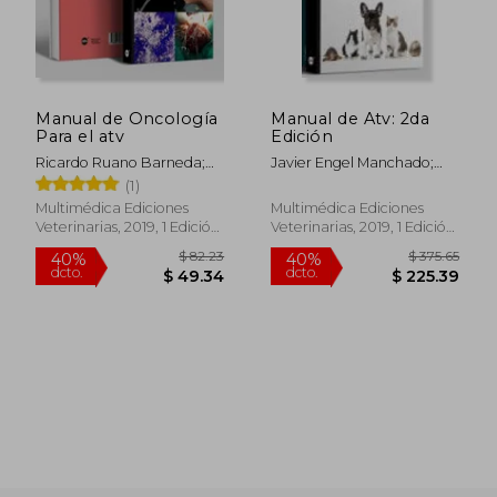
Manual de Oncología
Manual de Atv: 2da
Para el atv
Edición
Ricardo Ruano Barneda;
Javier Engel Manchado;
Ignacio Molina Angulo
La&Iacute;N Garc&Iacute;A
(1)
Guasch
Multimédica Ediciones
Multimédica Ediciones
Veterinarias, 2019, 1 Edición,
Veterinarias, 2019, 1 Edición,
Tapa Blanda, Nuevo
Tapa Dura, Nuevo
$ 82.23
$ 375.
40%
40%
dcto.
dcto.
$ 49.34
$ 225.