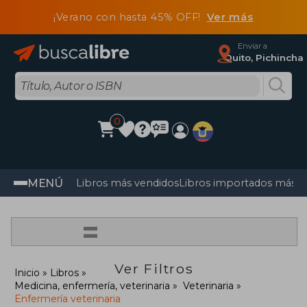
¡Verano con hasta 45% OFF!
Ver más
Enviar a
Quito, Pichincha
0
MENÚ
Libros más vendidos
Libros importados más v
=
Ver Filtros
Inicio
Libros
Medicina, enfermería, veterinaria
Veterinaria
Enfermería veterinaria