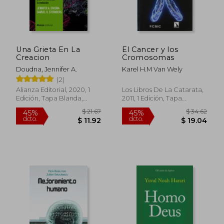
Una Grieta En La
El Cancer y los
Creacion
Cromosomas
Doudna, Jennifer A.
Karel H.M Van Wely
(2)
Alianza Editorial, 2020, 1
Los Libros De La Catarata,
Edición, Tapa Blanda,
2011, 1 Edición, Tapa
Nuevo
Blanda, Nuevo
$ 21.67
$ 34.
45%
45%
dcto.
dcto.
$ 11.92
$ 19.