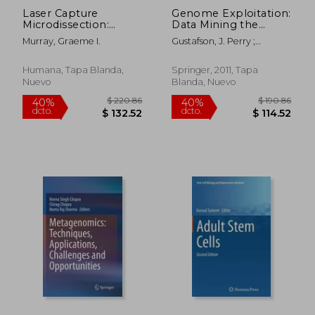
Laser Capture
Genome Exploitation:
Microdissection:
Data Mining the
Methods and
Genome (en Inglés)
Murray, Graeme I.
Gustafson, J. Perry ;
Protocols (en Inglés)
Shoemaker, Randy ;
Snape, John W.
Humana, Tapa Blanda,
Springer, 2011, Tapa
Nuevo
Blanda, Nuevo
$ 280.86
$ 115
40%
40%
dcto.
dcto.
$ 168.52
$ 69.