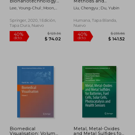
Bionanotechnology
Methods and
dcto.
dcto.
$ 168.52
$ 168.
(en Inglés)
Protocols (en Inglés)
Lee, Young-Chul ; Moon,
Liu, Chengyu ; Du, Yubin
Ju-Young
Springer, 2020, 1 Edición,
Humana, Tapa Blanda,
Tapa Dura, Nuevo
Nuevo
Biomedical
Metal, Metal-Oxides
Visualisation: Volume
and Metal Sulfides for