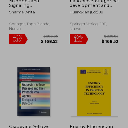
Microbes and
nanobiosensing,principles
Signaling
development and
Biomolecules Against
application
Sharma, Anita
Huangxian (edt) Ju
Plant Stress:
Strategies of Plant-
Microbe
Springer, Tapa Blanda,
Springer Verlag, 2011,
Relationships for
Nuevo
Nuevo
Better Survival (en
Inglés)
$ 445.86
$ 280.
40%
40%
dcto.
dcto.
$ 267.52
$ 168.
Grapevine Yellows
Energy Efficiency in