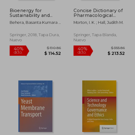
Bioenergy for
Concise Dictionary of
Sustainability and
Pharmacological
Security (en Inglés)
Agents: Properties
Behera, Basanta Kumara ;
Morton, I. K. ; Hall, Judith M.
and Synonyms (en
Varma, Ajit
Inglés)
Springer, 2018, Tapa Dura,
Springer, Tapa Blanda,
Nuevo
Nuevo
$ 190.86
$ 190.
40%
40%
dcto.
dcto.
$ 114.52
$ 114.