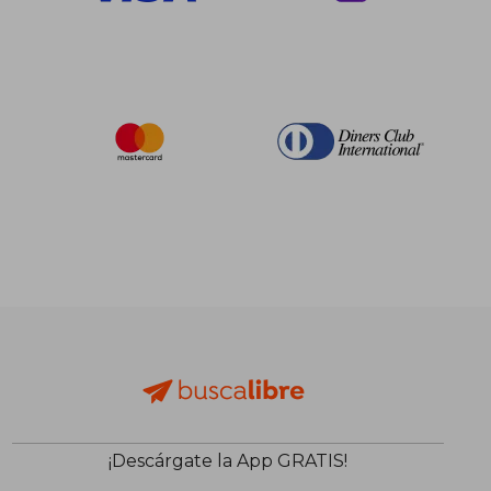
$ 106.50
$ 292.
45%
45%
dcto.
dcto.
$ 58.57
$ 160.
¡Descárgate la App GRATIS!