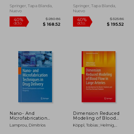
(en Inglés)
Responsive Artificial
Intelligence (Rai) (en
Springer, Tapa Blanda,
Springer, Tapa Blanda,
Inglés)
Nuevo
Nuevo
$ 400.86
$ 326.
40%
40%
dcto.
dcto.
$ 240.52
$ 196.
Nano- And
Dimension Reduced
Microfabrication
Modeling of Blood
Techniques in Drug
Flow in Large
Lamprou, Dimitrios
Köppl, Tobias ; Helmig,
Delivery: Recent
Arteries: An
Rainer
Developments and
Introduction for