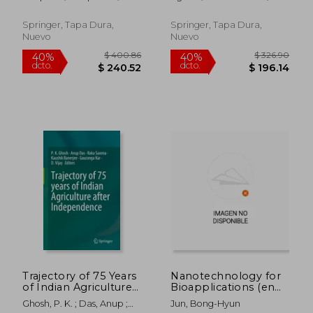
Environment:
Sustainability (en
Jhala, Yogeshvari K.
Abdulhameed, Sabu ;
Volume 1 (en Inglés)
Inglés)
Rodriguez-Herrera, Raul
Springer, Tapa Dura,
Springer, Tapa Dura,
Nuevo
Nuevo
$ 325.86
$ 190.
40%
40%
dcto.
dcto.
$ 195.52
$ 114.
Trajectory of 75 Years
Nanotechnology for
of Indian Agriculture
Bioapplications (en
After Independence
Inglés)
Ghosh, P. K. ; Das, Anup ;
Jun, Bong-Hyun
(en Inglés)