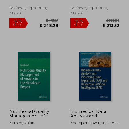
Saxena, Raka
Springer, Tapa Dura,
Springer, Tapa Dura,
Nuevo
Nuevo
$ 93.36
$ 280.
40%
40%
dcto.
dcto.
$ 56.02
$ 168.
Nutritional Quality
Biomedical Data
Management of
Analysis and
Forages in the
Processing Using
Katoch, Rajan
Khamparia, Aditya ; Gupta,
Himalayan Region
Explainable (Xai) and
Deepak ; Khanna, Ashish