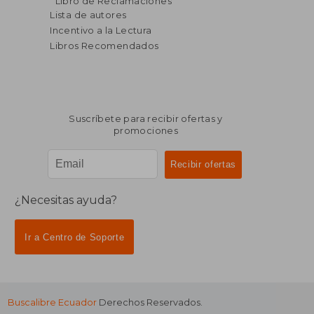
Libro de Reclamaciones
dcto.
dcto.
$ 195.52
$ 267.
Lista de autores
Incentivo a la Lectura
Libros Recomendados
Suscríbete para recibir ofertas y
promociones
¿Necesitas ayuda?
Ir a Centro de Soporte
Buscalibre Ecuador
Derechos Reservados.