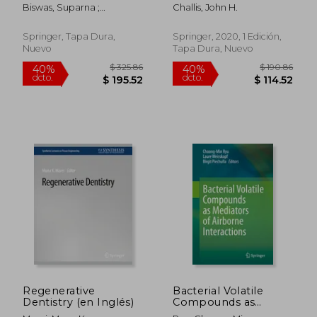
Healthcare:
Biomechanics (en
Biswas, Suparna ;
Challis, John H.
Intelligent and
Inglés)
Chowdhury, Chandreyee ;
Secure Solutions
Acharya, Biswaranjan
Applying Machine
Springer, Tapa Dura,
Springer, 2020, 1 Edición,
Learning Techniques
Nuevo
Tapa Dura, Nuevo
$ 123.36
$ 235.
40%
40%
(en Inglés)
dcto.
dcto.
$ 74.02
$ 141.
Regenerative
Bacterial Volatile
Dentistry (en Inglés)
Compounds as
Mediators of Airborne