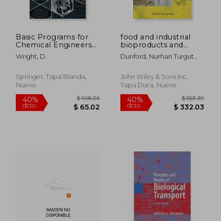
$ 56.75
45%
dcto.
$ 31.21
$ 132.
Basic Programs for
food and industrial
Chemical Engineers
bioproducts and
(en Inglés)
bioprocessing
Wright, D.
Dunford, Nurhan Turgut
(edt)
Springer, Tapa Blanda,
John Wiley & Sons Inc,
Nuevo
Tapa Dura, Nuevo