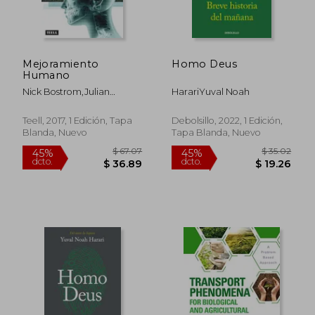
Mejoramiento
Homo Deus
Humano
Nick Bostrom,Julian
HarariYuval Noah
Savulescu
Teell, 2017, 1 Edición, Tapa
Debolsillo, 2022, 1 Edición,
Blanda, Nuevo
Tapa Blanda, Nuevo
$ 67.07
$ 35.
45%
45%