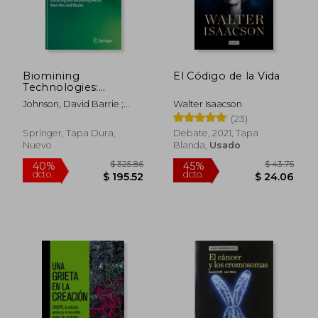
Biomining
El Código de la Vida
Technologies:
Extracting and
Johnson, David Barrie ;
Walter Isaacson
Recovering Metals
Bryan, Christopher George
(23)
from Ores and
; Schlömann, Michael
Wastes (en Inglés)
Springer, Tapa Dura,
Debate, 2021, Tapa
Nuevo
Blanda,
Usado
$ 325.86
$ 43.
40%
45%
dcto.
dcto.
$ 195.52
$ 24.