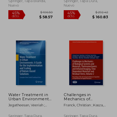
Inglés)
Springer, Tapa Blanda,
Springer, Tapa Dura,
Nuevo
Nuevo
$ 280.86
$ 325.
40%
40%
dcto.
dcto.
$ 168.52
$ 195.
Water Treatment in
Challenges in
Urban Environments:
Mechanics of
A Guide for the
Biological Systems
Jegatheesan, Veeriah ;
Franck, Christian ; Kasza,
Implementation and
and Materials,
Velasco, Perlie ; Pachova,
Karen ; Estrada, Jon
Scaling of Nature-
Thermomechanics
Nevelina
Based Solutions:
and Infrared Imaging,
Springer, Tapa Dura,
Springer, Tapa Dura,