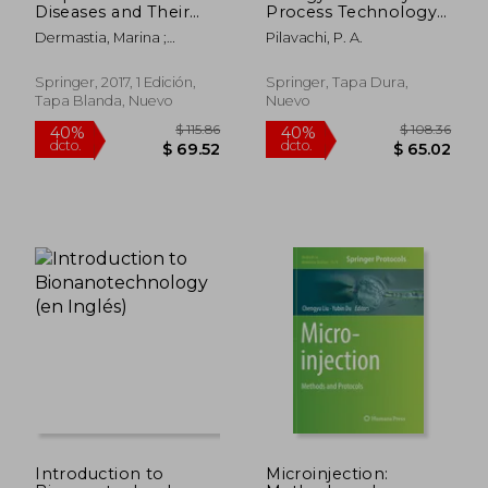
Diseases and Their
Process Technology
Phytoplasma Agents:
(en Inglés)
Dermastia, Marina ;
Pilavachi, P. A.
Biology and
Bertaccini, Assunta ;
Detection (en Inglés)
Constable, Fiona
Springer, 2017, 1 Edición,
Springer, Tapa Dura,
Tapa Blanda, Nuevo
Nuevo
Introduction to
Microinjection:
$ 280.86
$ 280.
40%
40%