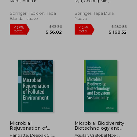
Marei, Mona K.
Ryu, Choong-Min ;
Interactions (en
Weisskopf, Laure ;
Inglés)
Piechulla, Birgit
Springer, 1 Edición, Tapa
Springer, Tapa Dura,
Blanda, Nuevo
Nuevo
$ 190.86
$ 325.
40%
40%
dcto.
dcto.
$ 114.52
$ 195.
Microbial
Microbial Biodiversity,
Rejuvenation of
Biotechnology and
Polluted
Ecosystem
Panpatte, Deepak G. ;
Aguilar, Cristóbal Noé ;