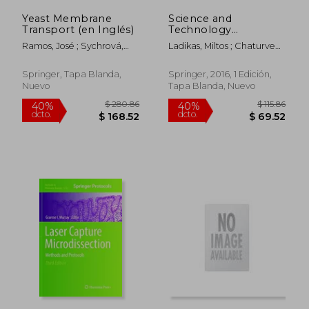
Yeast Membrane
Science and
Transport (en Inglés)
Technology
Governance and
Ramos, José ; Sychrová,
Ladikas, Miltos ; Chaturvedi,
Ethics: A Global
Hana ; Kschischo, Maik
Sachin ; Zhao, Yandong
Perspective from
Europe, India and
Springer, Tapa Blanda,
Springer, 2016, 1 Edición,
China (en Inglés)
Nuevo
Tapa Blanda, Nuevo
$ 190.86
$ 355.
40%
40%
dcto.
dcto.
$ 114.52
$ 213.