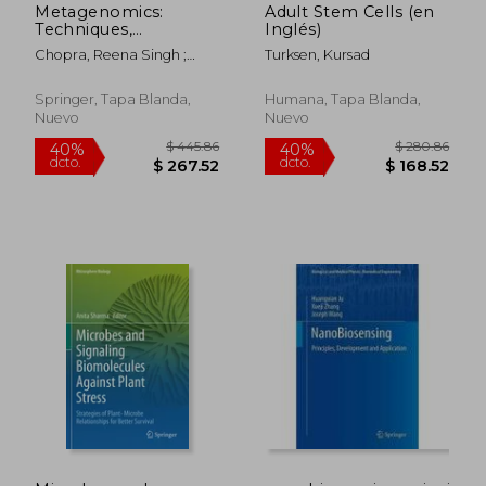
Metagenomics:
Adult Stem Cells (en
Techniques,
Inglés)
Applications,
Chopra, Reena Singh ;
Turksen, Kursad
Challenges and
Chopra, Chirag ; Sharma,
Opportunities (en
Neeta Raj
Inglés)
Springer, Tapa Blanda,
Humana, Tapa Blanda,
Nuevo
Nuevo
$ 220.86
$ 190.
40%
40%
dcto.
dcto.
$ 132.52
$ 114.