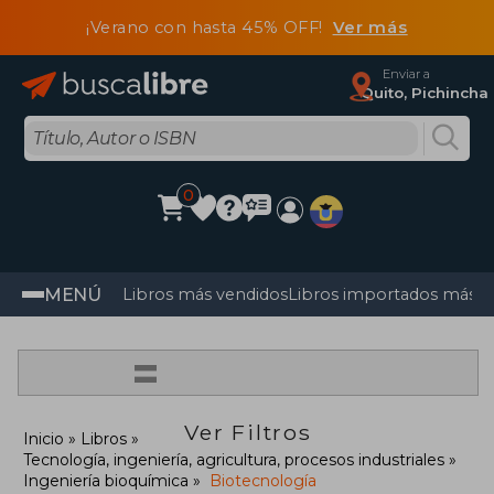
¡Verano con hasta 45% OFF!
Ver más
Enviar a
Quito, Pichincha
0
MENÚ
Libros más vendidos
Libros importados más v
=
Ver Filtros
Inicio
Libros
Tecnología, ingeniería, agricultura, procesos industriales
Ingeniería bioquímica
Biotecnología