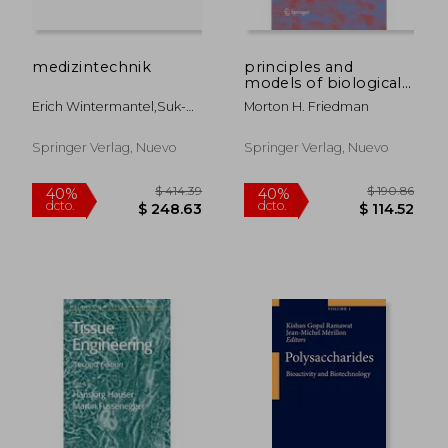
medizintechnik
principles and
$ 108.36
$ 553.
40%
40%
models of biological
dcto.
dcto.
$ 65.02
$ 332.
transport
Erich Wintermantel,suk-
Morton H. Friedman
Woo Ha
Springer Verlag, Nuevo
Springer Verlag, Nuevo