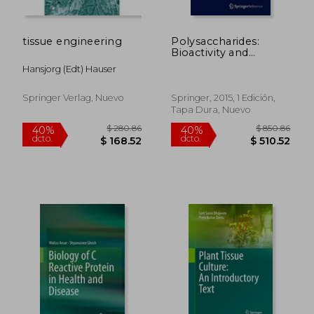
tissue engineering
Polysaccharides:
Bioactivity and
Biotechnology (en
Hansjorg (edt) Hauser
Inglés)
$ 414.39
$ 190.
40%
40%
dcto.
dcto.
$ 248.63
$ 114.
Springer Verlag, Nuevo
Springer, 2015, 1 Edición,
Tapa Dura, Nuevo