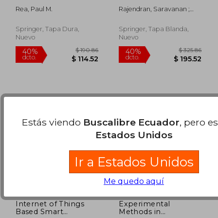
5 (en Inglés)
Batteries, Fuel Cells,
Rea, Paul M.
Rajendran, Saravanan ;
Solar Cells,
$ 115.86
$ 108.
40%
40%
Karimi-Maleh, Hassan ; Qin,
Photocatalysis and
dcto.
dcto.
$ 69.52
$ 65.
Jiaqian
Health Sensors (en
Springer, Tapa Dura,
Springer, Tapa Blanda,
Inglés)
Nuevo
Nuevo
Estás viendo
Buscalibre Ecuador
, pero e
Estados Unidos
Ir a Estados Unidos
Me quedo aquí
Internet of Things
Experimental
Based Smart
Methods in