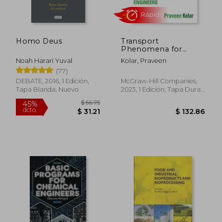
dcto.
dcto.
$ 36.89
$ 19.
Homo Deus
Transport
Phenomena for
Biological and
Noah Harari Yuval
Kolar, Praveen
Agricultural
(77)
Engineers: A
Problem-Based
DEBATE, 2016, 1 Edición,
McGraw-Hill Companies,
Approach (en Inglés)
Tapa Blanda, Nuevo
2023, 1 Edición, Tapa Dura,
Nuevo
Rápido