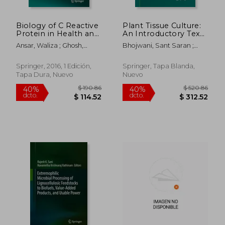
Biology of C Reactive
Plant Tissue Culture:
Protein in Health and
An Introductory Text
Disease (en Inglés)
(en Inglés)
Ansar, Waliza ; Ghosh,
Bhojwani, Sant Saran ;
Shyamasree
Dantu, Prem Kumar
Springer, 2016, 1 Edición,
Springer, Tapa Blanda,
Tapa Dura, Nuevo
Nuevo
$ 280.86
$ 850.
40%
40%
dcto.
dcto.
$ 168.52
$ 510.