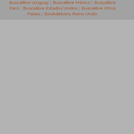
Buscalibre Uruguay
|
Buscalibre México
|
Buscalibre
Perú
|
Buscalibre Estados Unidos
|
Buscalibre Otros
Países
|
Bookdelivery Reino Unido