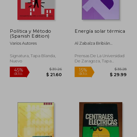
$ 139.34
45%
dcto.
$ 76.64
$ 25.
Política y Método
Energía solar térmica
(Spanish Edition)
Varios Autores
Al Zabalza Bribián
Ignacio/Aranda Usón
Signatura, Tapa Blanda,
Prensas De La Universidad
Nuevo
De Zaragoza, Tapa
Blanda, Nuevo