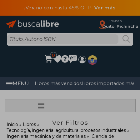
¡Verano con hasta 45% OFF!
Ver más
Enviar a
Quito, Pichincha
0
MENÚ
Libros más vendidos
Libros importados más v
=
Ver Filtros
Inicio
Libros
Tecnología, ingeniería, agricultura, procesos industriales
Ingeniería mecánica y de materiales
Ciencia de