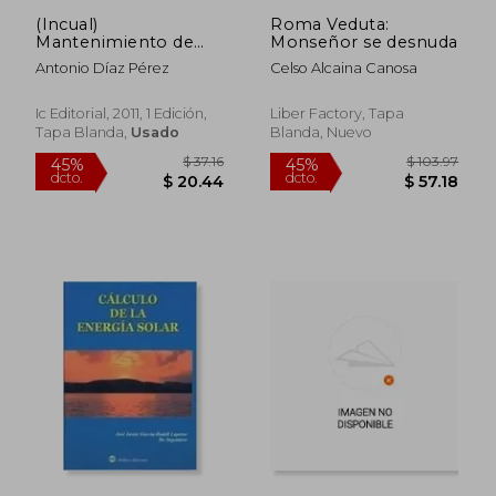
(Incual)
Roma Veduta:
Mantenimiento de
Monseñor se desnuda
Instalaciónes Solares
Antonio Díaz Pérez
Celso Alcaina Canosa
Térmicas
Ic Editorial, 2011, 1 Edición,
Liber Factory, Tapa
Tapa Blanda,
Usado
Blanda, Nuevo
$ 36.29
$ 36.
45%
45%
dcto.
dcto.
$ 19.96
$ 19.