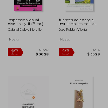
$ 37.16
$ 103.
45%
45%
dcto.
dcto.
$ 20.44
$ 57.
inspeccion visual
fuentes de energia
niveles ii y iii (2ª ed.)
instalaciones eolicas
Gabriel Delojo Morcillo
Jose Roldan Viloria
, Nuevo
, Nuevo