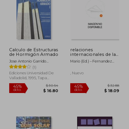
$ 36.45
$ 94.
15%
45%
dcto.
dcto.
$ 30.98
$ 51.
Calculo de Estructuras
relaciones
de Hormigón Armado
internacionales de las
regiones: energia e
Jose Antonio Garrido
Mario (ed.) – Fernandez
infraestructura - la
Garcia; Pilar Alonso
Sola Kolling
(1)
nueva
Montero
Ediciones Universidad De
, Nuevo
Valladolid, 1995, Tapa
Blanda, Nuevo