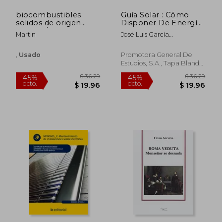
biocombustibles
Guía Solar : Cómo
solidos de origen
Disponer De Energía
forestal/martin
Solar Fotovoltaica En
Martin
José Luis García
Edificios Conectados
Ortega,marc . . . [et Al. ]
A La Red Eléctrica
Pintor
,
Usado
Promotora General De
Estudios, S.a., Tapa Blanda,
Usado
$ 56.88
$ 80.
45%
45%
dcto.
dcto.
$ 31.28
$ 44.