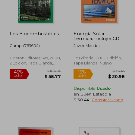
Los Biocombustibles
Energía Solar
Térmica. Incluye CD
Camps(763604)
Javier Méndez
Muñiz,Rafael Cuervo
García,Bureau Veritas
Ciceron Editores Sas, 2008,
Fc Editorial, 2011, 1 Edición,
2 Edición, Tapa Blanda,
Tapa Blanda, Nuevo
Nuevo
Disponible
Usado
en Buen Estado a
$ 30.44
.
Comprar Usado
$ 60.92
$ 115
45%
45%
dcto.
dcto.