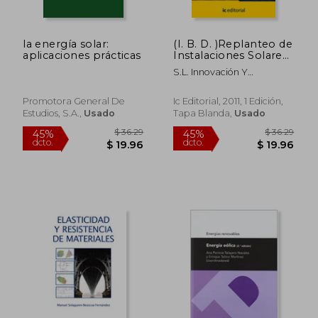
la energía solar:
(I. B. D. )Replanteo de
aplicaciones prácticas
Instalaciones Solares
Terrmicas. Enae0208
S.L. Innovación Y
Montaje y
Cualificación; Ricardo
Mantenimiento de
Quintanilla Piña
Instalaciones Solares
Promotora General De
Ic Editorial, 2011, 1 Edición,
Termicas
Estudios, S.a.,
Usado
Tapa Blanda,
Usado
$ 363.42
$ 53.
45%
45%
dcto.
dcto.
$ 199.88
$ 29.