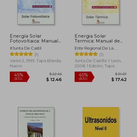
Energía Solar
Energia Solar
Fotovoltaica: Manual
Termica: Manual de
del Proyectista
Climatizacion Solar
#Junta De Castil
Ente Regional De La
Energía De Castilla Y León
(1)
(1)
Varios 2, 1999, Tapa Blanda,
Junta De Castilla Y Leon,
Nuevo
2008, 1 Edición, Tapa
Blanda, Nuevo
$ 22.66
$ 31
45%
45%
dcto.
dcto.
$ 12.46
$ 17.