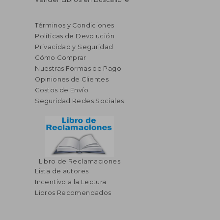
Términos y Condiciones
Políticas de Devolución
Privacidad y Seguridad
Cómo Comprar
Nuestras Formas de Pago
Opiniones de Clientes
Costos de Envío
Seguridad Redes Sociales
$ 40.33
$ 58.
45%
45%
dcto.
dcto.
$ 22.18
$ 32.
Libro de Reclamaciones
Lista de autores
Incentivo a la Lectura
Libros Recomendados