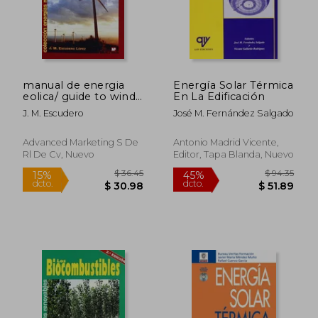
manual de energia
Energía Solar Térmica
eolica/ guide to wind
En La Edificación
energy
J. M. Escudero
José M. Fernández Salgado
Advanced Marketing S De
Antonio Madrid Vicente,
Rl De Cv, Nuevo
Editor, Tapa Blanda, Nuevo
$ 50.26
$ 33.
45%
45%
dcto.
dcto.
$ 27.65
$ 18.