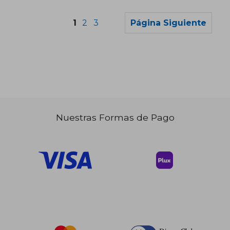
1
2
3
Página Siguiente
$ 40.94
$ 146.
45%
45%
dcto.
dcto.
$ 22.52
$ 80.
Nuestras Formas de Pago