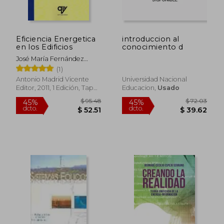
Eficiencia Energetica
introduccion al
en los Edificios
conocimiento d
José María Fernández
$ 42.70
$ 52.
Salgado
45%
15%
(1)
dcto.
dcto.
$ 23.48
$ 44.
Antonio Madrid Vicente
Universidad Nacional
Editor, 2011, 1 Edición, Tapa
Educacion,
Usado
Blanda, Nuevo