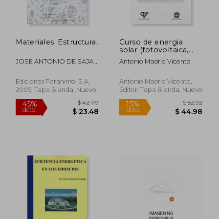
Materiales. Estructura, propiedades y aplicaciones
Curso de energia
$ 22.66
$ 65.
45%
45%
solar (fotovoltaica,
dcto.
dcto.
$ 12.46
$ 35.
termica y
JOSE ANTONIO DE SAJA
Antonio Madrid Vicente
termoelectrica)
SAEZ
Ediciones Paraninfo, S.A,
Antonio Madrid Vicente,
2005, Tapa Blanda, Nuevo
Editor, Tapa Blanda, Nuevo