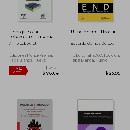
Energía solar
Ultrasonidos. Nivel ii
fotovoltaica: manual
práctico (Adaptado al
Anne Labouret
Eduardo Gomez De Leon
código técnico de la
edificación)
Ediciones Mundi-Prensa,
Fc Editorial, 2009, 1 Edición,
Tapa Blanda, Nuevo
Tapa Blanda, Nuevo