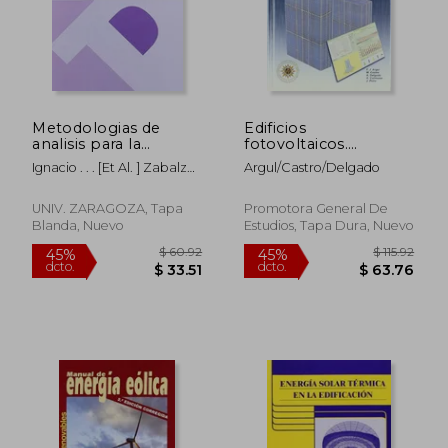
Metodologias de
Edificios
analisis para la
fotovoltaicos.
calificacion energetica
tecnicas y programas
Ignacio . . . [et Al. ] Zabalza
Argul/castro/delgado
de edificios
de simulacion + CD
Bribián
UNIV. ZARAGOZA, Tapa
Promotora General De
Blanda, Nuevo
Estudios, Tapa Dura, Nuevo
$ 21.71
$ 172.
45%
45%
dcto.
dcto.
$ 11.94
$ 94.