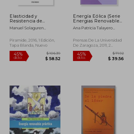
Elasticidad y
Energía Eólica (Serie
Resistencia de
Energias Renovables)
Materiales
(Textos Docentes)
Manuel Solaguren
Ana Patricia Talayero
Beascoa Fernandez
Navales,Enrique Telmo
Martínez
Piramide, 2016, 1 Edición,
Prensas De La Universidad
Tapa Blanda, Nuevo
De Zaragoza, 2011, 2
Edición, Tapa Blanda,
Nuevo
$ 36.29
$ 36.
45%
45%
dcto.
dcto.
$ 19.96
$ 19.