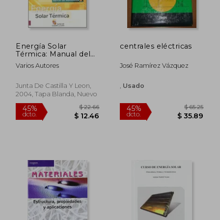
$ 39.26
$ 35.
45%
15%
dcto.
dcto.
$ 21.60
$ 29.
Energía Solar
centrales eléctricas
Térmica: Manual del
Mantenedor
Varios Autores
José Ramírez Vázquez
Junta De Castilla Y Leon,
,
Usado
2004, Tapa Blanda, Nuevo