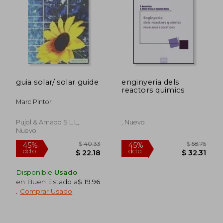
$ 106.86
$ 36.
45%
15%
dcto.
dcto.
$ 58.77
$ 30.
guia solar/ solar guide
enginyeria dels
reactors quimics
Marc Pintor
Pujol & Amado S L L,
, Nuevo
Nuevo
Disponible
Usado
en Buen Estado a
$ 19.96
.
Comprar Usado