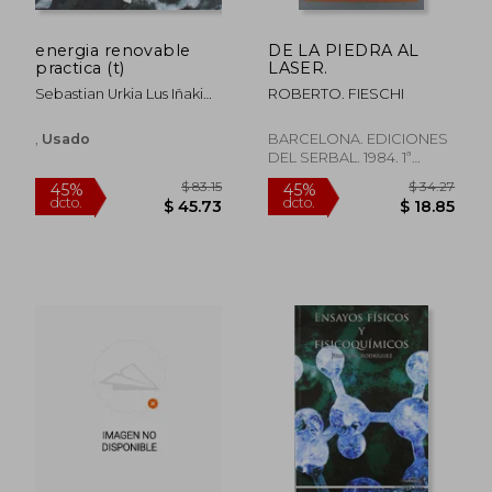
energia renovable
DE LA PIEDRA AL
practica (t)
LASER.
Sebastian Urkia Lus Iñaki
ROBERTO. FIESCHI
Urkia Lus
,
Usado
BARCELONA. EDICIONES
DEL SERBAL. 1984. 1ª
EDICION ESPAÑOLA.
RUSTICA. 169 Págs. EN 8º.
(REF.A-1000). (CIENCIAS),
Tapa Blanda,
Usado
$ 106.39
$ 71
45%
45%
dcto.
dcto.
$ 58.52
$ 39.