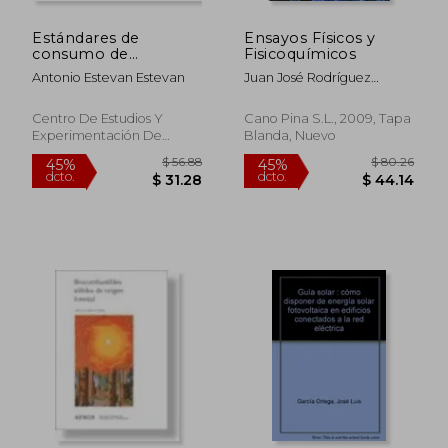
Estándares de
Ensayos Físicos y
consumo de
Fisicoquímicos
materiales y energía
Antonio Estevan Estevan
Juan José Rodríguez
en la construcción de
Alonso
infraestructuras
hidráulicas. M-102
Centro De Estudios Y
Cano Pina S.L., 2009, Tapa
Experimentación De
Blanda, Nuevo
Obras Publicas, Tapa
Blanda, Nuevo
$ 83.15
$ 34.
45%
45%
dcto.
dcto.
$ 45.73
$ 18.