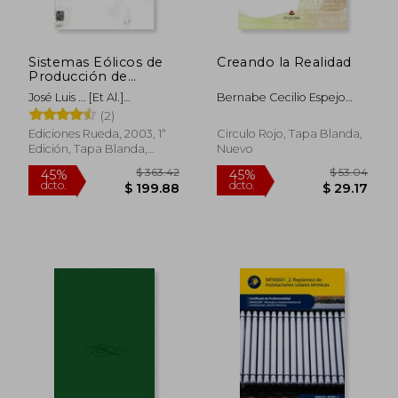
Sistemas Eólicos de
Creando la Realidad
Producción de
Energía Eléctrica
José Luis ... [Et Al.]
Bernabe Cecilio Espejo
Rodríguez Amenedo
Serrano
(2)
Ediciones Rueda, 2003, 1ª
Circulo Rojo, Tapa Blanda,
Edición, Tapa Blanda,
Nuevo
$ 95.48
$ 72.
45%
45%
Usado
dcto.
dcto.
$ 52.51
$ 39.