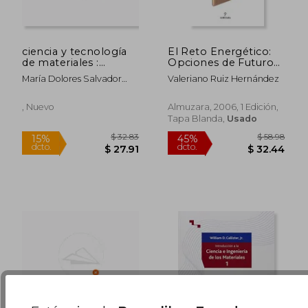
$ 94.12
$ 47.
45%
40%
dcto.
dcto.
$ 51.77
$ 28.
ciencia y tecnología
El Reto Energético:
de materiales :
Opciones de Futuro
prácticas de
Para la Energía
María Dolores Salvador
Valeriano Ruiz Hernández
laboratorio
Moya,óscar Sahuquillo
Navarro
, Nuevo
Almuzara, 2006, 1 Edición,
Tapa Blanda,
Usado