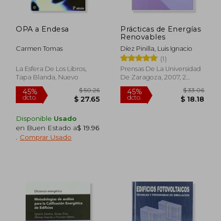
OPA a Endesa
Prácticas de Energías
Renovables
Carmen Tomas
Díez Pinilla, Luis Ignacio
(1)
La Esfera De Los Libros,
Prensas De La Universidad
Tapa Blanda, Nuevo
De Zaragoza, 2007, 2
Edición, Tapa Blanda,
Nuevo
$ 32.83
$ 58.
15%
45%
dcto.
dcto.
$ 27.91
$ 32.
Disponible
Usado
en Buen Estado a
$ 19.96
.
Comprar Usado