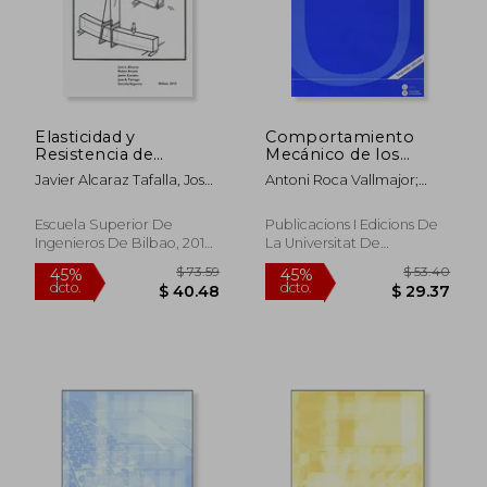
Elasticidad y
Comportamiento
Resistencia de
Mecánico de los
Materiales
Materiales. Volumen
Javier Alcaraz Tafalla, José
Antoni Roca Vallmajor;
1: Conceptos
Luis^Ansola Loyola,
Carlos Núñez Alvarez; Jordi
Fundamentales: 254
Rubén^Canales Abaitua
Jorba I Peiró
(Textos Docents)
Escuela Superior De
Publicacions I Edicions De
Ingenieros De Bilbao, 2012,
La Universitat De
Tapa Blanda, Nuevo
Barcelona, 2012, 1 Edición,
Tapa Blanda, Nuevo
$ 73.59
$ 53.
45%
45%
dcto.
dcto.
$ 40.48
$ 29.