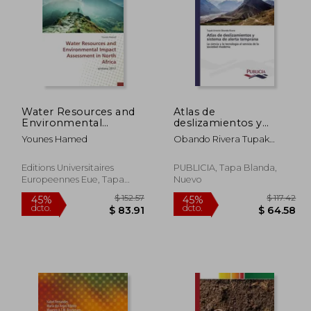
Water Resources and
Atlas de
355.86
$ 100.10
Environmental
deslizamientos y
45%
45%
Impact Assessment in
sistema de alerta
dcto.
dcto.
13.52
$ 55.05
Younes Hamed
Obando Rivera Tupak
North Africa: wreiana
temprana
Ernesto
2017
Editions Universitaires
PUBLICIA, Tapa Blanda,
Europeennes Eue, Tapa
Nuevo
Blanda, Nuevo