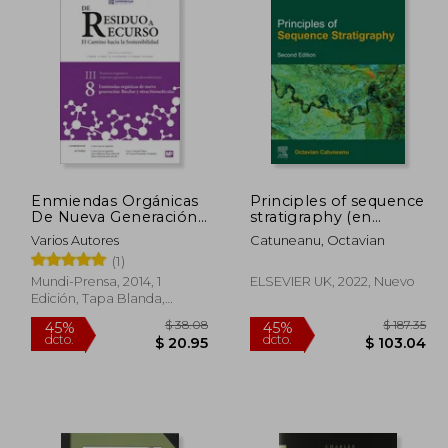
Enmiendas Orgánicas
Principles of sequence
De Nueva Generación:
stratigraphy (en
Biochar Y Otras
Inglés)
Varios Autores
Catuneanu, Octavian
Biomoléculas III.8
(1)
Mundi-Prensa, 2014, 1
ELSEVIER UK, 2022, Nuevo
Edición, Tapa Blanda,
Nuevo