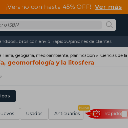
¡Verano con hasta 45% OFF!
Ver más
endidos
Libros con envío Rápido
Opiniones de clientes
a Tierra, geografía, medioambiente, planificación
Ciencias de la
a, geomorfología y la litosfera
s
sicos
Nuevo
uevos
Usados
Anticuarios
Rápido