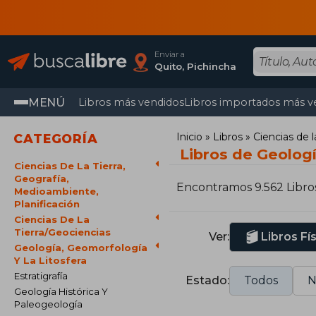
Enviar a
Quito, Pichincha
MENÚ
Libros más vendidos
Libros importados más v
Inicio
Libros
Ciencias de l
CATEGORÍA
Libros de Geologí
Ciencias De La Tierra,
Geografía,
Encontramos 9.562 Libro
Medioambiente,
Planificación
Ciencias De La
Tierra/Geociencias
Ver:
Libros Fí
Geología, Geomorfología
Y La Litosfera
Estratigrafía
Estado:
Todos
N
Geología Histórica Y
Paleogeología