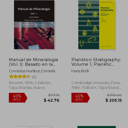
Manual de Mineralogia
Plankton Stratigraphy:
(Vol. I): Basado en la
Volume 1, Planktic
Obra de j. De Dana (4ª
Foraminifera,
Cornelius Hurlbut,Cornelis
Hans Bolli
Ed. ):
Calcareous
Klein
(6)
Nannofossils and
Calpionellids
Reverte, 1996, 4 Edición,
Cambridge University Press,
Paperback: Planktic
Tapa Blanda, Nuevo
1989, 1 Edición, Tapa Blanda,
Foraminifera,
Nuevo
CalcareousN V. 1
(Cambridge Earth
Science Series) (en
Inglés)
 38.89
$ 77.75
45%
45%
dcto.
dcto.
21.39
$ 42.76