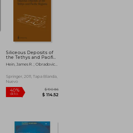
$ 80.79
$ 94.24
45%
dcto.
$ 44.44
$ 51.83
Siliceous Deposits of
the Tethys and Pacific
Regions (en Inglés)
Hein, James R. ; Obradovic,
Jelena A.
Springer, 2011, Tapa Blanda,
Nuevo