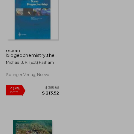
$ 63.87
$ 190.86
40%
dcto.
$ 35.13
$ 114.52
ocean
biogeochemistry,the
role of the ocean
Michael J. R. (edt) Fasham
carbon cycle in the
global change
Springer Verlag, Nuevo