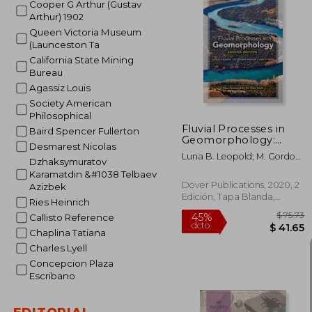
Cooper G Arthur (Gustav
Arthur) 1902
Queen Victoria Museum
$
45%
(Launceston Ta
dcto.
$ 
California State Mining
Bureau
Agassiz Louis
Society American
Philosophical
Fluvial Processes in
Baird Spencer Fullerton
Geomorphology:
Desmarest Nicolas
Second Edition (en
Luna B. Leopold; M. Gordon
Inglés)
Dzhaksymuratov
Wolman; John P. Miller; Dr.
Karamatdin &#1038 Telbaev
Ellen Wohl Ph.D
Dover Publications, 2020, 2
Azizbek
Edición, Tapa Blanda,
Ries Heinrich
Nuevo
Callisto Reference
Chaplina Tatiana
Charles Lyell
Concepcion Plaza
Escribano