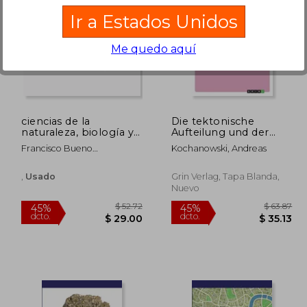
Ir a Estados Unidos
Me quedo aquí
 75.73
$ 125.36
45%
45%
dcto.
dcto.
41.65
$ 68.95
ciencias de la
Die tektonische
naturaleza, biología y
Aufteilung und der
geología, 4 eso, 2 ciclo
Kontinentaldrift
Francisco Bueno
Kochanowski, Andreas
Südamerikas. Eine
Manso,maría Luisa Tena
Betrachtung der
Maldonado,maría Dolores
geologischen
,
Usado
Grin Verlag, Tapa Blanda,
Zubiete Manso
Entwicklung: Stand:
Nuevo
2006 (en Alemán)