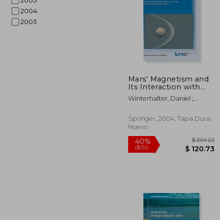
2005
2004
2003
Mars' Magnetism and
$ 
Its Interaction with
40%
the Solar Wind (en
dcto.
$ 2
Winterhalter, Daniel ;
Inglés)
Acuña, Mario ; Zakharov,
Alexander
Springer, 2004, Tapa Dura,
Nuevo