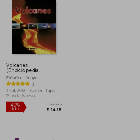
Volcanes
(Enciclopedia
Universal)
Frédéric Lécuyer
(1)
Tikal, 2012, 1 Edición, Tapa
Blanda, Nuevo
$ 373.00
$ 25.75
45%
dcto.
$ 205.15
$ 14.16