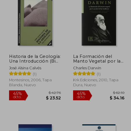
$ 38.08
45%
45%
dcto.
dcto.
27.14
$ 20.95
Historia de la Geología:
La Formación del
Una Introducción (Bib.
Manto Vegetal por la
Divulgacion Tematica)
Acción de las
José Alsina Calvés
Charles Darwin
Lombrices
(1)
(1)
Montesinos, 2006, Tapa
Krk Ediciones, 2010, Tapa
Blanda, Nuevo
Dura, Nuevo