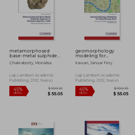
 56.50
$ 52.72
45%
45%
dcto.
dcto.
31.08
$ 29.00
metamorphosed
geomorphology
base-metal sulphide
modeling for
deposits in rampura-
meandering river (en
Chakraborty, Monalisa
Irawan, Januar Fery
agucha, india (en
Inglés)
Inglés)
Lap Lambert Academic
Lap Lambert Academic
Publishing, 2012, Nuevo
Publishing, 2012, Nuevo