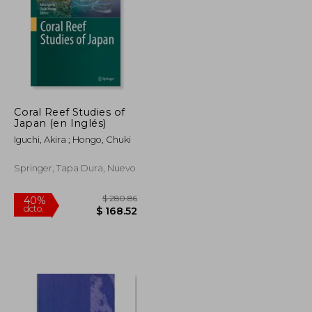
Coral Reef Studies of
$ 100.10
$ 355.86
Japan (en Inglés)
40%
dcto.
$ 55.05
$ 213.52
Iguchi, Akira ; Hongo, Chuki
Springer, Tapa Dura, Nuevo