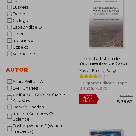
Latin
Euskera
$ 
Danes
Gallego
Espa&Ntilde Ol
Hindi
Indonesio
Uzbeko
Valenciano
Geoestadística de
Yacimientos de Cobre
Chilenos: 35 Años de
AUTOR
Xavier Emery; Serge
Investigación Aplicada
Antoine
(2)
(Caligrama)
Szary William A
Caligrama Editorial, Tapa
Lyell Charles
Blanda, Nuevo
California Division Of Mines
And Geo
Darwin Charles
Indiana Academy Of
Science
Foshag William F (William
Frederick)