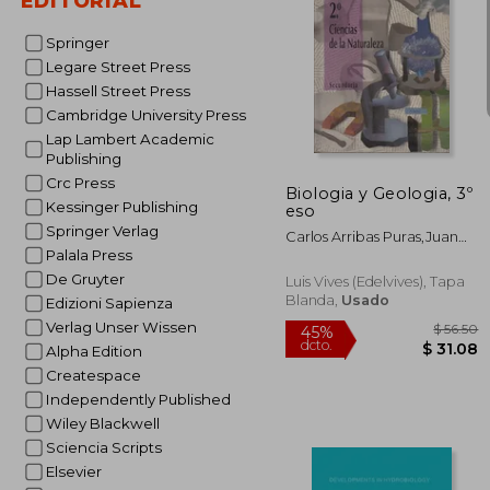
EDITORIAL
Springer
Legare Street Press
Hassell Street Press
$
45%
Cambridge University Press
dcto.
$ 
Lap Lambert Academic
Publishing
Crc Press
Biologia y Geologia, 3º
Kessinger Publishing
eso
Springer Verlag
Carlos Arribas Puras,Juan
Palala Press
Angel España Talon,Victor
Lopez Fenoy
De Gruyter
Luis Vives (Edelvives), Tapa
Blanda,
Usado
Edizioni Sapienza
Verlag Unser Wissen
Alpha Edition
Createspace
Independently Published
Wiley Blackwell
Sciencia Scripts
Elsevier