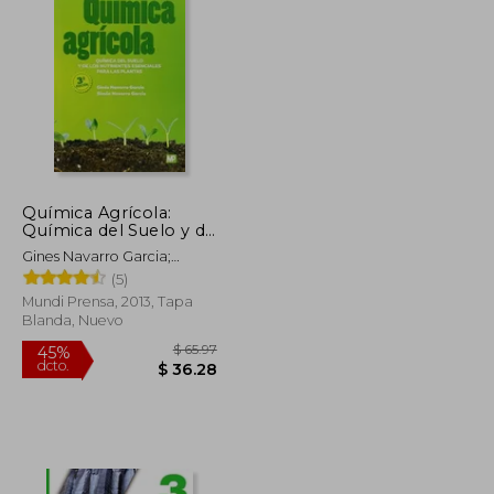
$ 187.35
$ 32.28
45%
dcto.
$ 103.04
$ 17.75
Química Agrícola:
Química del Suelo y de
los Nutrientes
Gines Navarro Garcia;
Esenciales Para las
Sim&Oacute;N Navarro
(5)
Plantas (Agricultura)
García
Mundi Prensa, 2013, Tapa
Blanda, Nuevo