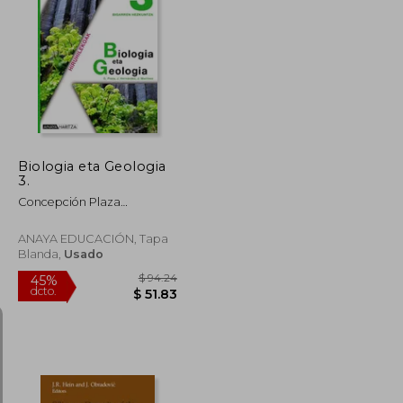
$ 62.10
$ 65.97
45%
dcto.
$ 34.16
$ 36.28
Biologia eta Geologia
3.
Concepción Plaza
Escribano
ANAYA EDUCACIÓN, Tapa
Blanda,
Usado