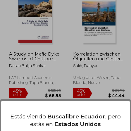
 64.76
$ 42.76
45%
45%
dcto.
dcto.
35.62
$ 23.52
A Study on Mafic Dyke
Korrelation zwischen
Swarms of Chittoor
Ölquellen und Gestein
District- Southern
(en Alemán)
Dasari Balija Sankar
Salih, Danyar
India
LAP Lambert Academic
Verlag Unser Wissen, Tapa
Publishing, Tapa Blanda,
Blanda, Nuevo
Nuevo
Estás viendo
Buscalibre Ecuador
, pero
estás en
Estados Unidos