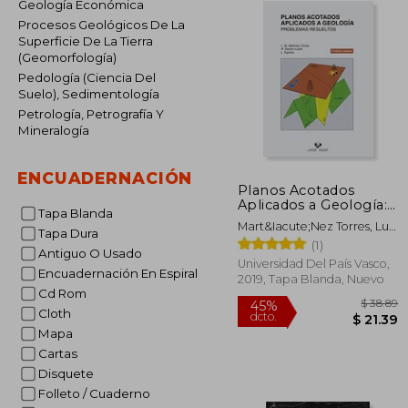
Geología Económica
Procesos Geológicos De La
Superficie De La Tierra
(Geomorfología)
Pedología (Ciencia Del
Suelo), Sedimentología
Petrología, Petrografía Y
Mineralogía
ENCUADERNACIÓN
Planos Acotados
Aplicados a Geología:
Tapa Blanda
Problemas Resueltos
Mart&Iacute;Nez Torres, Luis
Tapa Dura
Miguel; Ram&Oacute;N
(1)
Antiguo O Usado
Lluch, Rafael; Eguiluz
Universidad Del País Vasco,
Alarc&Oacute;N, Luis
Encuadernación En Espiral
2019, Tapa Blanda, Nuevo
Cd Rom
Cloth
Mapa
Cartas
Disquete
$
45%
Folleto / Cuaderno
dcto.
$ 