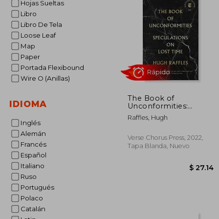
Hojas Sueltas
Libro
Libro De Tela
Loose Leaf
Map
Paper
Portada Flexibound
Wire O (Anillas)
The Book of
IDIOMA
Unconformities:
Speculations on Lost
Raffles, Hugh
Time (en Inglés)
Inglés
Rápido
Alemán
Verse Chorus Press, 2022,
Francés
Tapa Blanda, Nuevo
Español
Italiano
Ruso
Portugués
Polaco
Catalán