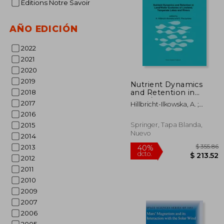
Editions Notre Savoir
AÑO EDICIÓN
2022
2021
$
45%
2020
dcto.
$ 
2019
Nutrient Dynamics
and Retention in
2018
Land/Water Ecotones
2017
Hillbricht-Ilkowska, A. ;
of Lowland,
Pieczynska, E.
2016
Temperate Lakes and
Rivers (en Inglés)
Springer, Tapa Blanda,
2015
Nuevo
2014
2013
2012
2011
2010
2009
2007
2006