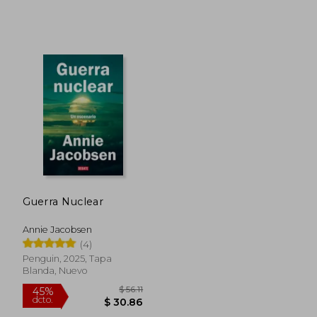
$ 51.51
45%
dcto.
$ 28.33
$ 20.
Guerra Nuclear
Annie Jacobsen
(4)
Penguin, 2025, Tapa
Blanda, Nuevo