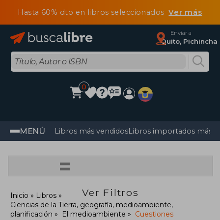
Hasta 60% dto en libros seleccionados
Ver más
Enviar a
Quito, Pichincha
0
MENÚ
Libros más vendidos
Libros importados más v
=
Ver Filtros
Inicio
Libros
Ciencias de la Tierra, geografía, medioambiente,
planificación
El medioambiente
Cuestiones