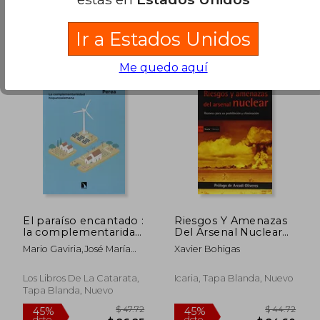
$ 18.90
.
Comprar Usado
Ir a Estados Unidos
Me quedo aquí
$ 38.31
$ 38.
45%
45%
El paraíso encantado :
Riesgos Y Amenazas
dcto.
dcto.
$ 21.07
$ 21.
la complementaridad
Del Arsenal Nuclear
hispanoalemana
(Antrazyt)
Mario Gaviria,José María
Xavier Bohigas
Perea Soro
Los Libros De La Catarata,
Icaria, Tapa Blanda, Nuevo
Tapa Blanda, Nuevo