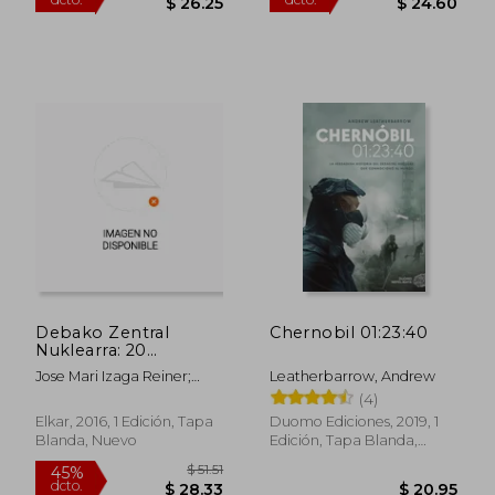
Debako Zentral
Chernobil 01:23:40
Nuklearra: 20
(Lekuko) (en Euskera)
Jose Mari Izaga Reiner;
Leatherbarrow, Andrew
Carmelo Urdangarin
(4)
Altuna; Pako Salegi
Elkar, 2016, 1 Edición, Tapa
Duomo Ediciones, 2019, 1
Aizpurua
Blanda, Nuevo
Edición, Tapa Blanda,
Nuevo
$ 47.72
$ 44.
45%
45%
dcto.
dcto.