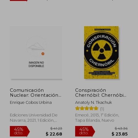
$ 26.25
$ 24.
Comunicación
Conspiración
Nuclear: Orientación,
Chernóbil: Chernóbil,
Estructura e
Fukushima. Aquellos
Enrique Cobos Urbina
Anatoly N. Tkachuk
Implementación
que no Recuerdan el
(1)
(Biblioteca Dircom)
Pasado Están
Condenados a
Ediciones Universidad De
Emecé, 2013, 1ª Edición,
Repetirlo (Bronce)
Navarra, 2021, 1 Edición,
Tapa Blanda, Nuevo
Tapa Blanda, Nuevo