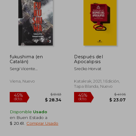
$ 52
45%
dcto.
$ 18.99
$ 28.
fukushima (en
Después del
Catalán)
Apocalipsis
Sergi Vicente
Srećko Horvat
Martínez,lluís Caelles
Garreta
Viena, Nuevo
Katakrak, 2021, 1 Edición,
Tapa Blanda, Nuevo
Disponible
Usado
en Buen Estado a
$ 20.61
.
Comprar Usado