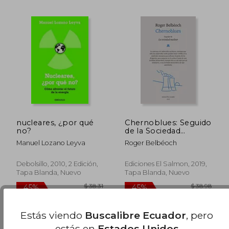
nucleares, ¿por qué
Chernoblues: Seguido
no?
de la Sociedad
$ 73.00
$ 99.
45%
45%
Nuclear
Manuel Lozano Leyva
Roger Belbéoch
dcto.
dcto.
$ 40.15
$ 54.
Debolsillo, 2010, 2 Edición,
Ediciones El Salmon, 2019,
Tapa Blanda, Nuevo
Tapa Blanda, Nuevo
Estás viendo
Buscalibre Ecuador
, pero
Disponible
Usado
en Buen Estado a
estás en
Estados Unidos