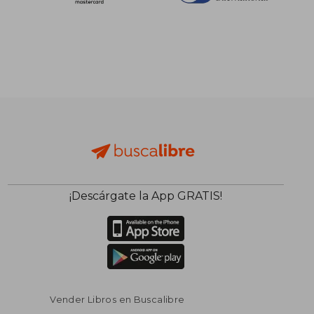
$ 56.11
45%
dcto.
$ 30.86
¡Descárgate la App GRATIS!
Vender Libros en Buscalibre