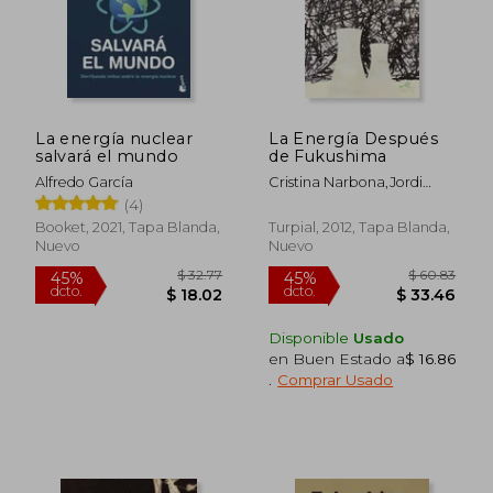
La energía nuclear
La Energía Después
salvará el mundo
de Fukushima
Alfredo García
Cristina Narbona,Jordi
Ortega
(4)
Booket, 2021, Tapa Blanda,
Turpial, 2012, Tapa Blanda,
Nuevo
Nuevo
Disponible
Usado
en Buen Estado a
$ 16.86
.
Comprar Usado
$ 32.77
$ 60.
45%
45%
dcto.
dcto.
$ 18.02
$ 33.