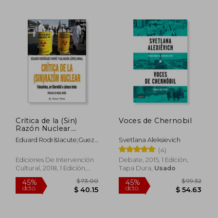
$ 40.48
$ 45.
45%
45%
dcto.
dcto.
$ 22.26
$ 25.
Crítica de la (Sin)
Voces de Chernobil
Razón Nuclear.
Fukushima, un
Eduard Rodr&Iacute;Guez
Svetlana Aleksievich
Chernóbil a Cámara
Farr&Eacute;; Salvador
(4)
Lenta.
L&Oacute;Pez Arnal
Ediciones De Intervención
Debate, 2015, 1 Edición,
Cultural, 2018, 1 Edición,
Tapa Dura,
Usado
Tapa Blanda, Nuevo