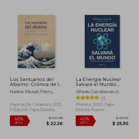
$ 51.53
$ 41
45%
45%
dcto.
dcto.
$ 28.34
$ 23.
Los Santuarios del
La Energía Nuclear
Abismo: Crónica de la
Salvará el Mundo:
Catástrofe de
Derribando Mitos
Nadine Ribault,Thierry
Alfredo Garc&Iacute;A
Fukushima
Sobre la Energía
Ribault
@Operadornuclear
(5)
Nuclear
Pepitas De Calabaza, 2013,
Planeta, 2020, Tapa
1ª Edición, Tapa Blanda,
Blanda, Nuevo
Nuevo