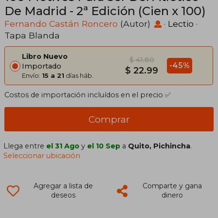
De Madrid - 2ª Edición (Cien x 100)
Fernando Castán Roncero
(Autor)
·
Lectio
·
Tapa Blanda
Libro Nuevo
$ 41.80
-45%
Importado
$ 22.99
Envío:
15 a 21
días háb.
Costos de importación incluídos en el precio ✅
Comprar
Llega entre
el 31 Ago
y
el 10 Sep
a
Quito, Pichincha
.
Seleccionar ubicación
Agregar a lista de
Comparte y gana
deseos
dinero