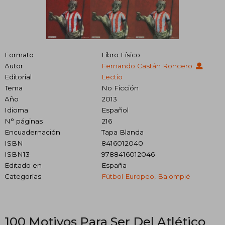
Formato
Libro Físico
Autor
Fernando Castán Roncero
Editorial
Lectio
Tema
No Ficción
Año
2013
Idioma
Español
N° páginas
216
Encuadernación
Tapa Blanda
ISBN
8416012040
ISBN13
9788416012046
Editado en
España
Categorías
Fútbol Europeo, Balompié
100 Motivos Para Ser Del Atlético