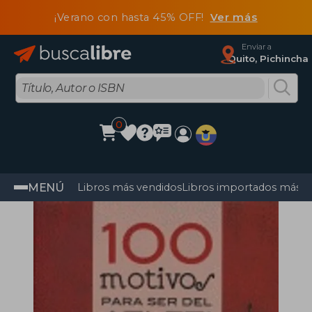
¡Verano con hasta 45% OFF!
Ver más
Enviar a
Quito, Pichincha
0
MENÚ
Libros más vendidos
Libros importados más v