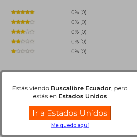
0% (0)
0% (0)
0% (0)
0% (0)
0% (0)
Preguntas frecuentes sobre el libro
Estás viendo
Buscalibre Ecuador
, pero
estás en
Estados Unidos
¿El libro es original?
Ir a Estados Unidos
Todos los libros de nuestro
Me quedo aquí
catálogo son Originales.