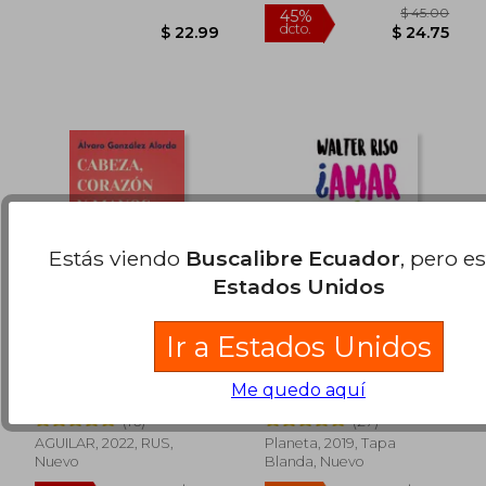
Mental sin Límites
$ 23.38
$ 26.
Nuevo
Estás viendo
Buscalibre Ecuador
, pero e
Estados Unidos
Rápido
Rápido
Ir a Estados Unidos
CABEZA, CORAZON Y
¿Amar o depender?
MANOS
Me quedo aquí
Álvaro González-Alorda
Walter Riso
(16)
(27)
AGUILAR, 2022, RUS,
Planeta, 2019, Tapa
Nuevo
Blanda, Nuevo