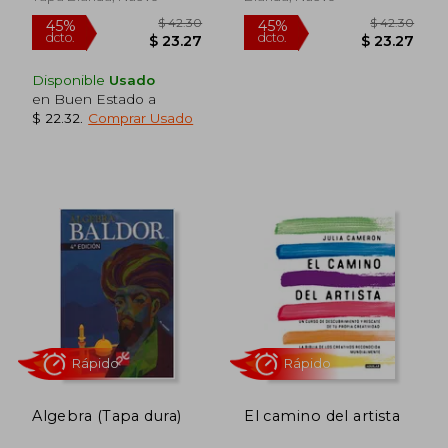
Disponible
Usado
en Buen Estado a
$ 22.32
.
Comprar Usado
Rápido
Rápido
Algebra (Tapa dura)
El camino del artista
$ 42.30
$ 42.
45%
45%
dcto.
dcto.
$ 23.27
$ 23.