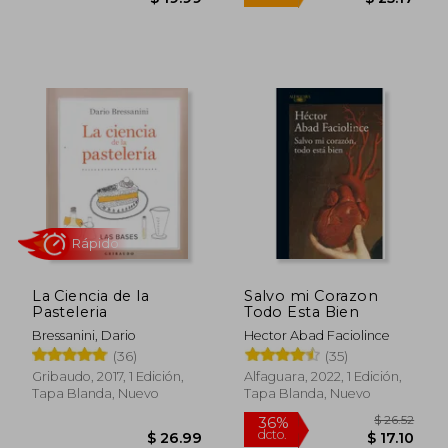
$ 86.30
$ 20.
45%
45%
dcto.
dcto.
$ 47.47
$ 11.
La Ciencia de la
Salvo mi Corazon
Pasteleria
Todo Esta Bien
Bressanini, Dario
Hector Abad Faciolince
(36)
(35)
Gribaudo, 2017, 1 Edición,
Alfaguara, 2022, 1 Edición,
Tapa Blanda, Nuevo
Tapa Blanda, Nuevo
Rápido