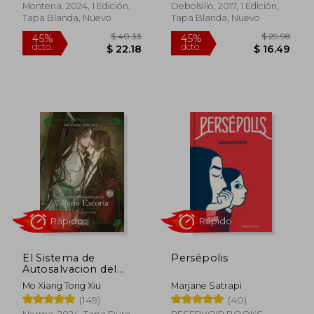
Montena, 2024, 1 Edición,
Debolsillo, 2017, 1 Edición,
Tapa Blanda, Nuevo
Tapa Blanda, Nuevo
Rápido
Rápido
$ 19.68
45%
dcto.
$ 10.82
$ 26.
El Sistema de
Persépolis
Autosalvacion del
Villano Escoria 2. Ed.
Mo Xiang Tong Xiu
Marjane Satrapi
Especial
(149)
(40)