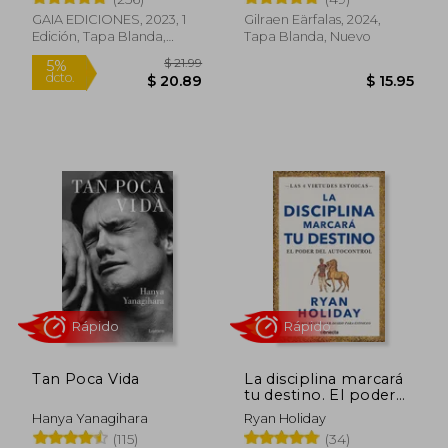
GAIA EDICIONES, 2023, 1
Gilraen Eärfalas, 2024,
Rápido
Edición, Tapa Blanda,
Tapa Blanda, Nuevo
Nuevo
$ 21.99
5%
dcto.
$ 20.89
$ 15.
Tan Poca Vida
La disciplina marcará
tu destino. El poder
del autocontrol (Las
Hanya Yanagihara
Ryan Holiday
cuatro virtudes
(115)
(34)
estoicas)