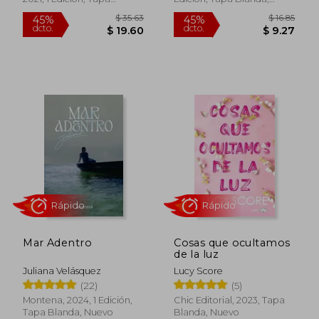
Blanda, Nuevo
Nuevo
Rápido
$ 27.
45%
dcto.
$ 19.00
$ 15.
Mar Adentro
Cosas que ocultamos
de la luz
Juliana Velásquez
Lucy Score
(22)
(5)
Montena, 2024, 1 Edición,
Chic Editorial, 2023, Tapa
Tapa Blanda, Nuevo
Blanda, Nuevo