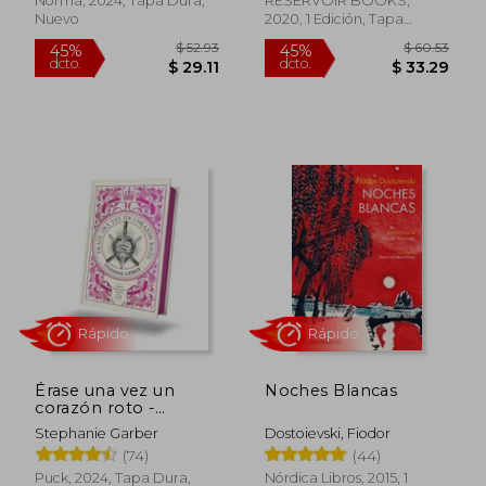
Norma, 2024, Tapa Dura,
RESERVOIR BOOKS,
Nuevo
2020, 1 Edición, Tapa
Blanda, Nuevo
Rápido
Rápido
$ 40.33
$ 29.
45%
45%
dcto.
dcto.
$ 22.18
$ 16.
Érase una vez un
Noches Blancas
corazón roto -
Edición Limitada
Stephanie Garber
Dostoievski, Fiodor
(Once upon a Broken
(74)
(44)
Heart, 1)
Puck, 2024, Tapa Dura,
Nórdica Libros, 2015, 1