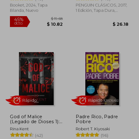
Booket, 2024, Tapa
PENGUIN CLÁSICOS, 2017,
Rápido
Blanda, Nuevo
1 Edición, Tapa Dura,
Nuevo
$ 63.35
$ 44.
45%
9%
dcto.
dcto.
$ 34.84
$ 39.
God of Malice
Padre Rico, Padre
(Legado de Dioses 1):
Pobre
Un Dark Romance
Rina Kent
Robert T. Kiyosaki
Universitario
(42)
(96)