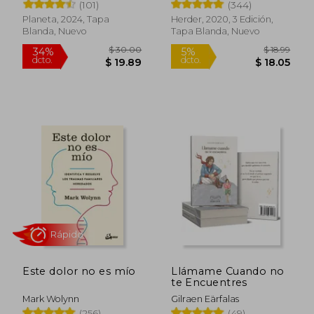
(101)
(344)
Planeta, 2024, Tapa
Herder, 2020, 3 Edición,
Blanda, Nuevo
Tapa Blanda, Nuevo
$ 30.00
$ 18
34%
5%
dcto.
dcto.
$ 19.89
$ 18.
Este dolor no es mío
Llámame Cuando no
te Encuentres
Mark Wolynn
Gilraen Eärfalas
(256)
(49)