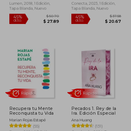
Lumen, 2018, 1 Edición,
Conecta, 2023, 1 Edición,
Tapa Blanda, Nuevo
Tapa Blanda, Nuevo
Rápido
Rápido
$ 50.70
$ 37.
45%
45%
dcto.
dcto.
$ 27.89
$ 20.
Recupera tu Mente
Pecados 1. Rey de la
Reconquista tu Vida
Ira. Edición Especial
Marian Rojas Estapé
Ana Huang
(55)
(131)