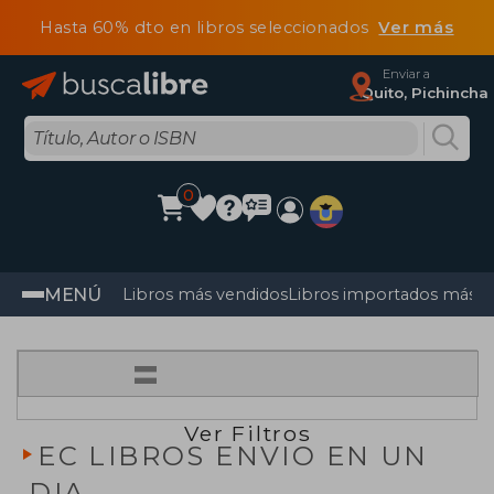
Hasta 60% dto en libros seleccionados
Ver más
Enviar a
Quito, Pichincha
0
MENÚ
Libros más vendidos
Libros importados más v
=
Ver Filtros
EC LIBROS ENVIO EN UN
DIA