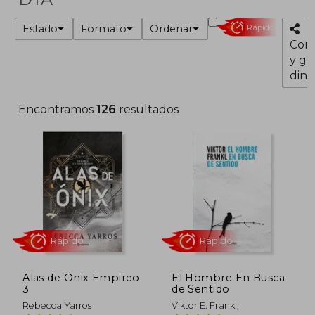
Estado
Formato
Ordenar
Rápido
Com
y ga
dine
Encontramos
126
resultados
Alas de Onix Empireo
El Hombre En Busca
3
de Sentido
Rápido
Rápido
Rebecca Yarros
Viktor E. Frankl,