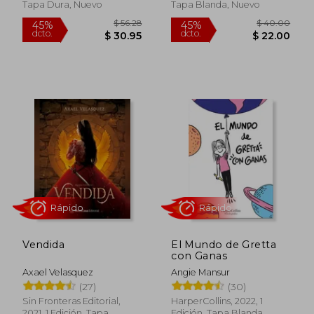
Tapa Dura, Nuevo
Tapa Blanda, Nuevo
Rápido
$ 26.
36%
dcto.
$ 26.99
$ 17.
Vendida
El Mundo de Gretta
con Ganas
Axael Velasquez
Angie Mansur
(27)
(30)
Sin Fronteras Editorial,
HarperCollins, 2022, 1
2021, 1 Edición, Tapa
Edición, Tapa Blanda,