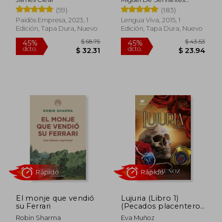
Mancha. Rae
Saavedra
(59)
(183)
Paidós Empresa, 2023, 1
Lengua Viva, 2015, 1
Edición, Tapa Dura, Nuevo
Edición, Tapa Dura, Nuevo
$ 49.45
$ 33.
45%
45%
dcto.
dcto.
$ 27.20
$ 18.
Rápido
Rápido
El monje que vendió
Lujuria (Libro 1)
su Ferrari
(Pecados placenteros
2)
Robin Sharma
Eva Muñoz