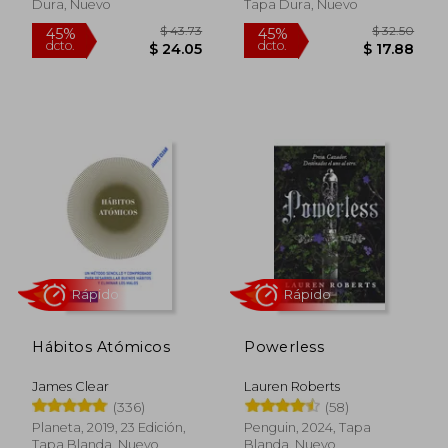
Dura, Nuevo
Tapa Dura, Nuevo
Rápido
Rápido
Hábitos Atómicos
Powerless
$ 43.73
$ 32.
45%
45%
James Clear
Lauren Roberts
dcto.
dcto.
$ 24.05
$ 17.
(336)
(58)
Planeta, 2019, 23 Edición,
Penguin, 2024, Tapa
Tapa Blanda, Nuevo
Blanda, Nuevo