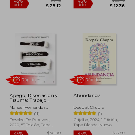
$ 35.63
$ 16
45%
45%
dcto.
dcto.
$ 19.60
$ 9.
Apego, Disociacion y
Abundancia
Rápido
Rápido
Trauma: Trabajo
Practico con el
Manuel Hernandez
Deepak Chopra
Modelo Parcuve
Pacheco
(11)
(1)
Desclee De Brouwer,
Grijalbo, 2024, 1 Edición,
2020, 5º Edición, Tapa
Tapa Blanda, Nuevo
Blanda, Nuevo