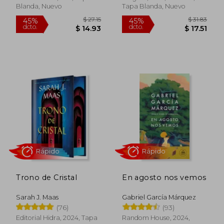
Blanda, Nuevo
Tapa Blanda, Nuevo
Rápido
Rápido
$ 27.15
$ 31
45%
45%
Trono de Cristal
En agosto nos vemos
dcto.
dcto.
$ 14.93
$ 17.
Sarah J. Maas
Gabriel García Márquez
(76)
(93)
Editorial Hidra, 2024, Tapa
Random House, 2024,