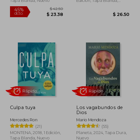
Tapa Blanda, Nuevo
Edición, Tapa Blanda,
Nuevo
Rápido
Rápido
Culpa tuya
Los vagabundos de
Dios
Mercedes Ron
Mario Mendoza
$ 45.18
$ 38.
45%
45%
(21)
(55)
dcto.
dcto.
$ 24.85
$ 21.
MONTENA, 2018, 1 Edición,
Planeta, 2024, Tapa Dura,
Tapa Blanda, Nuevo
Nuevo