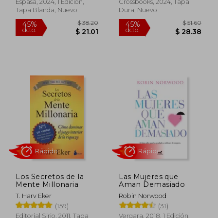
Espasa, 2024, 1 Edición,
Crossbooks, 2024, Tapa
Tapa Blanda, Nuevo
Dura, Nuevo
Rápido
Rápido
$ 38.20
$ 51.
45%
45%
dcto.
dcto.
$ 21.01
$ 28.
Los Secretos de la
Las Mujeres que
Mente Millonaria
Aman Demasiado
T. Harv Eker
Robin Norwood
(159)
(31)
Editorial Sirio, 2011, Tapa
Vergara, 2018, 1 Edición,