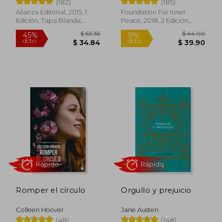
Peace
(182)
(185)
Alianza Editorial, 2015, 1
Foundation For Inner
Edición, Tapa Blanda,
Peace, 2018, 2 Edición,
Nuevo
Tapa Blanda, Nuevo
$ 29.15
$ 40.
45%
45%
dcto.
dcto.
$ 16.03
$ 22.
Romper el círculo
Orgullo y prejuicio
Colleen Hoover
Jane Austen
(48)
(148)