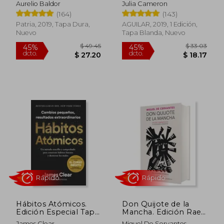
Aurelio Baldor
Julia Cameron
(164)
(143)
Patria, 2019, Tapa Dura,
AGUILAR, 2019, 1 Edición,
Nuevo
Tapa Blanda, Nuevo
Rápido
Rápido
Hábitos Atómicos.
Don Quijote de la
Edición Especial Tapa
Mancha. Edición Rae /
Dura
Don Quixote de la
James Clear
Miguel De Servantes