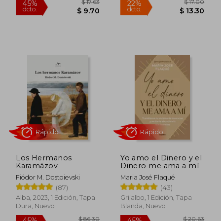
$ 22.90
$ 30.
45%
60%
dcto.
dcto.
$ 12.60
$ 12.
Rápido
Rápido
Los Hermanos
Yo amo el Dinero y el
Karamázov
Dinero me ama a mí
Fiódor M. Dostoievski
Maria José Flaqué
(87)
(43)
Alba, 2023, 1 Edición, Tapa
Grijalbo, 1 Edición, Tapa
Dura, Nuevo
Blanda, Nuevo