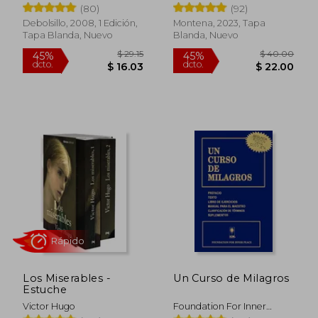
(80)
(92)
Debolsillo, 2008, 1 Edición,
Montena, 2023, Tapa
Tapa Blanda, Nuevo
Blanda, Nuevo
$ 58.75
$ 43.
45%
45%
dcto.
dcto.
$ 32.31
$ 23.
Los Miserables -
Un Curso de Milagros
Estuche
Victor Hugo
Foundation For Inner
Rápido
Rápido