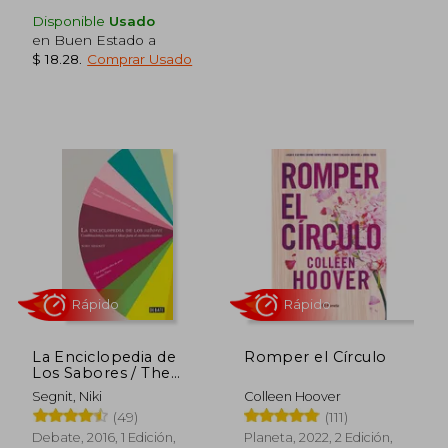
Disponible
Usado
Rápido
en Buen Estado a
$ 18.28
.
Comprar Usado
$ 30.
17%
dcto.
$ 19.99
$ 25.
La Enciclopedia de
Romper el Círculo
Los Sabores / The
Flavor Thesaurus:
Segnit, Niki
Colleen Hoover
Combinaciones,
(49)
(111)
Recetas E Ideas Para
El Cocinero Creativo
Debate, 2016, 1 Edición,
Planeta, 2022, 2 Edición,