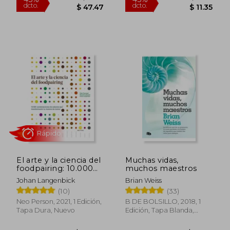
$ 45.
45%
dcto.
$ 22.99
$ 24.
El arte y la ciencia del
Muchas vidas,
foodpairing: 10.000
muchos maestros
combinaciones de
Johan Langenbick
Brian Weiss
Rápido
sabores que
(10)
(33)
transformarán tu
manera de comer
Neo Person, 2021, 1 Edición,
B DE BOLSILLO, 2018, 1
Tapa Dura, Nuevo
Edición, Tapa Blanda,
Nuevo