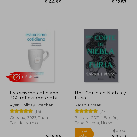
$ 17.63
$ 17.
45%
22%
dcto.
dcto.
$ 9.70
$ 13.
Estoicismo cotidiano.
Una Corte de Niebla y
366 reflexiones sobre
Furia
la sabiduría, la
Ryan Holiday; Stephen
Sarah J. Maas
perseverancia y el
Hanselman
(16)
(77)
arte de vivir
Oceano, 2022, Tapa
Planeta, 2021, 1 Edición,
Rápido
Rápido
Blanda, Nuevo
Tapa Blanda, Nuevo