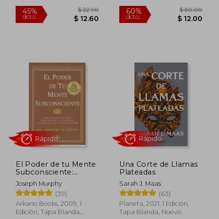
Rápido
El Poder de tu Mente
Una Corte de Llamas
Subconsciente:
Plateadas
Usando el Poder de
Joseph Murphy
Sarah J. Maas
tu Mente Puedes
(39)
(63)
Alcanzar una
Prosperidad, una
Arkano Books, 2009, 1
Planeta, 2021, 1 Edición,
$ 42.50
Felicidad y una paz
45%
Edición, Tapa Blanda,
Tapa Blanda, Nuevo
dcto.