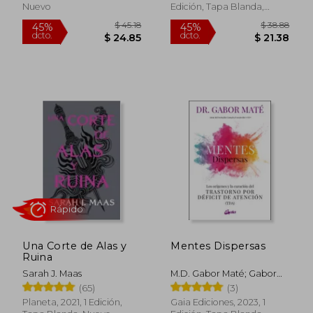
Nuevo
Edición, Tapa Blanda,
Nuevo
Rápido
Rápido
$ 52.93
$ 60.
45%
45%
Una Corte de Alas y
Mentes Dispersas
dcto.
dcto.
$ 29.11
$ 33.
Ruina
Sarah J. Maas
M.D. Gabor Maté; Gabor
Mate
(65)
(3)
Planeta, 2021, 1 Edición,
Gaia Ediciones, 2023, 1