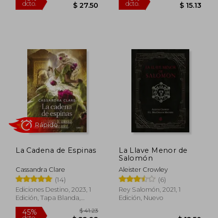
$ 17.14
$ 40.
22%
50%
dcto.
dcto.
$ 13.33
$ 20.
La Cadena de Espinas
La Llave Menor de
Salomón
Cassandra Clare
Aleister Crowley
Rápido
Rápido
(14)
(6)
Ediciones Destino, 2023, 1
Rey Salomón, 2021, 1
Edición, Tapa Blanda,
Edición, Nuevo
Nuevo