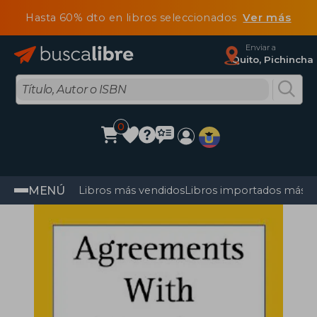
Hasta 60% dto en libros seleccionados
Ver más
Enviar a
Quito, Pichincha
0
MENÚ
Libros más vendidos
Libros importados más v