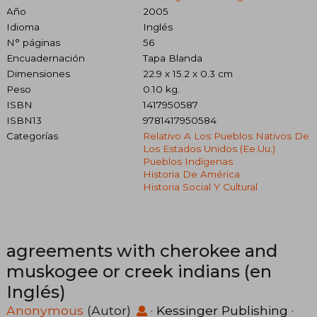
Año
2005
Idioma
Inglés
N° páginas
56
Encuadernación
Tapa Blanda
Dimensiones
22.9 x 15.2 x 0.3 cm
Peso
0.10 kg.
ISBN
1417950587
ISBN13
9781417950584
Categorías
Relativo A Los Pueblos Nativos De
Los Estados Unidos (ee.uu.)
Pueblos Indígenas
Historia De América
Historia Social Y Cultural
agreements with cherokee and
muskogee or creek indians (en
Inglés)
Anonymous
(Autor)
·
Kessinger Publishing
·