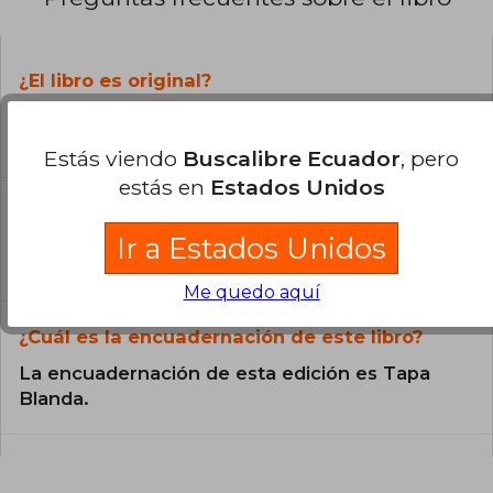
¿El libro es original?
Todos los libros de nuestro
catálogo son Originales.
Estás viendo
Buscalibre Ecuador
, pero
estás en
Estados Unidos
¿En qué Idioma está escrito el
libro?
Ir a Estados Unidos
El libro está escrito en Inglés.
Me quedo aquí
¿Cuál es la encuadernación de este libro?
La encuadernación de esta edición es Tapa
Blanda.