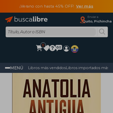
¡Verano con hasta 45% OFF!
Ver más
Enviar a
Quito, Pichincha
0
MENÚ
Libros más vendidos
Libros importados más v