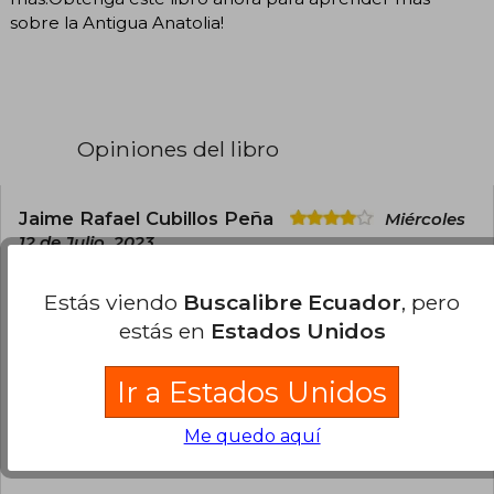
sobre la Antigua Anatolia!
Opiniones del libro
Jaime Rafael Cubillos Peña
Miércoles
12 de Julio, 2023
Compra Verificada
Muy oportuna la entrega, y muy interesante el
Estás viendo
Buscalibre Ecuador
, pero
tema tratado. Muchas gracias
estás en
Estados Unidos
0
1
Esta opinión es útil
No es útil
Ir a Estados Unidos
¿Leíste este libro?
Inicia sesión
para poder
Me quedo aquí
agregar tu propia evaluación
.