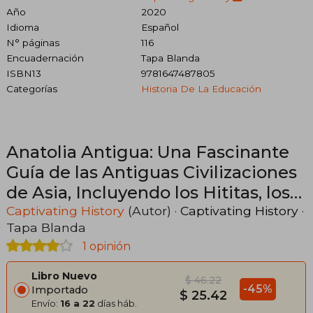
Año
2020
Idioma
Español
N° páginas
116
Encuadernación
Tapa Blanda
ISBN13
9781647487805
Categorías
Historia De La Educación
Anatolia Antigua: Una Fascinante
Guía de las Antiguas Civilizaciones
de Asia, Incluyendo los Hititas, los
Arameos, los Luvitas, los Neoasirios,
Captivating History
(Autor) ·
Captivating History
·
Tapa Blanda
los Cimerios, los Escitas, los Persas,
1 opinión
los Romanos y más
Libro Nuevo
$ 46.22
-45%
Importado
$ 25.42
Envío:
16 a 22
días háb.