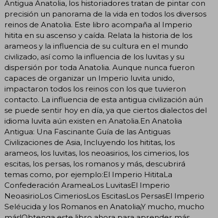
Antigua Anatolia, los historiadores tratan de pintar con
precisión un panorama de la vida en todos los diversos
reinos de Anatolia. Este libro acompaña al Imperio
hitita en su ascenso y caída. Relata la historia de los
arameos y la influencia de su cultura en el mundo
civilizado, así como la influencia de los luvitas y su
dispersión por toda Anatolia. Aunque nunca fueron
capaces de organizar un Imperio luvita unido,
impactaron todos los reinos con los que tuvieron
contacto. La influencia de esta antigua civilización aún
se puede sentir hoy en día, ya que ciertos dialectos del
idioma luvita aún existen en Anatolia.En Anatolia
Antigua: Una Fascinante Guía de las Antiguas
Civilizaciones de Asia, Incluyendo los hititas, los
arameos, los luvitas, los neoasirios, los cimerios, los
escitas, los persas, los romanos y más, descubrirá
temas como, por ejemplo:El Imperio HititaLa
Confederación ArameaLos LuvitasEl Imperio
NeoasirioLos CimeriosLos EscitasLos PersasEl Imperio
Seléucida y los Romanos en Anatolia¡Y mucho, mucho
más!Obtenga este libro ahora para aprender más