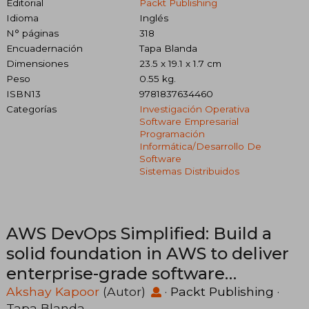
Editorial
Packt Publishing
Idioma
Inglés
N° páginas
318
Encuadernación
Tapa Blanda
Dimensiones
23.5 x 19.1 x 1.7 cm
Peso
0.55 kg.
ISBN13
9781837634460
Categorías
Investigación Operativa
Software Empresarial
Programación
Informática/desarrollo De
Software
Sistemas Distribuidos
AWS DevOps Simplified: Build a
solid foundation in AWS to deliver
enterprise-grade software
solutions at scale (en Inglés)
Akshay Kapoor
(Autor)
·
Packt Publishing
·
Tapa Blanda