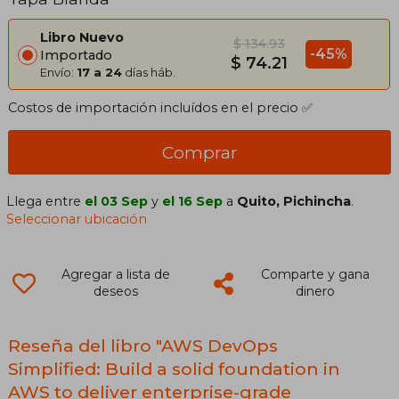
Libro Nuevo
$ 134.93
-45%
Importado
$ 74.21
Envío:
17 a 24
días háb.
Costos de importación incluídos en el precio ✅
Comprar
Llega entre
el 03 Sep
y
el 16 Sep
a
Quito, Pichincha
.
Seleccionar ubicación
Agregar a lista de
Comparte y gana
deseos
dinero
Reseña del libro "AWS DevOps
Simplified: Build a solid foundation in
AWS to deliver enterprise-grade