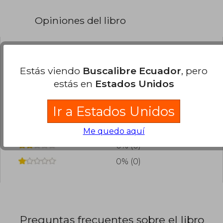
Opiniones del libro
¿Leíste este libro?
Inicia sesión
para poder
Estás viendo
Buscalibre Ecuador
, pero
agregar tu propia evaluación
.
estás en
Estados Unidos
0% (0)
Ir a Estados Unidos
0% (0)
0% (0)
Me quedo aquí
0% (0)
0% (0)
Preguntas frecuentes sobre el libro