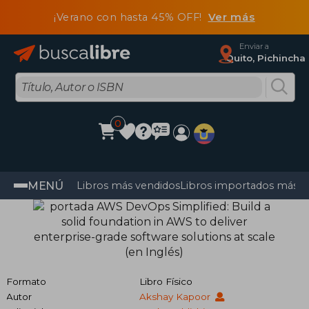
¡Verano con hasta 45% OFF!
Ver más
Enviar a
Quito, Pichincha
0
MENÚ
Libros más vendidos
Libros importados más v
Formato
Libro Físico
Autor
Akshay Kapoor