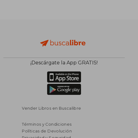
¡Descárgate la App GRATIS!
$ 280.86
$ 438.
40%
45%
dcto.
dcto.
$ 168.52
$ 241.
Vender Libros en Buscalibre
Términos y Condiciones
Políticas de Devolución
Privacidad y Seguridad