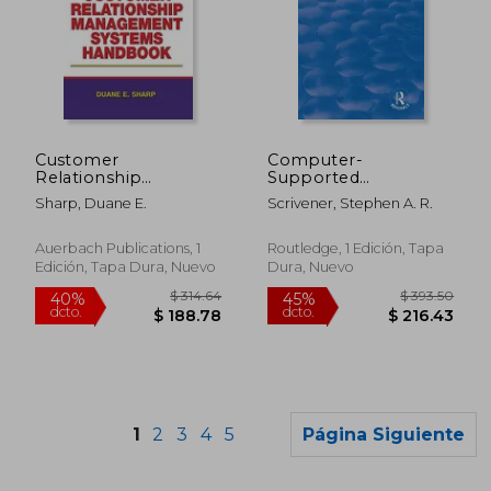
$ 130.86
$ 400.
40%
40%
dcto.
dcto.
Customer
Computer-
$ 78.52
$ 240.
Relationship
Supported
Management
Cooperative Work (en
Sharp, Duane E.
Scrivener, Stephen A. R.
Systems Handbook
Inglés)
Management (en
Inglés)
Auerbach Publications, 1
Routledge, 1 Edición, Tapa
Edición, Tapa Dura, Nuevo
Dura, Nuevo
1
2
3
4
5
Página Siguiente