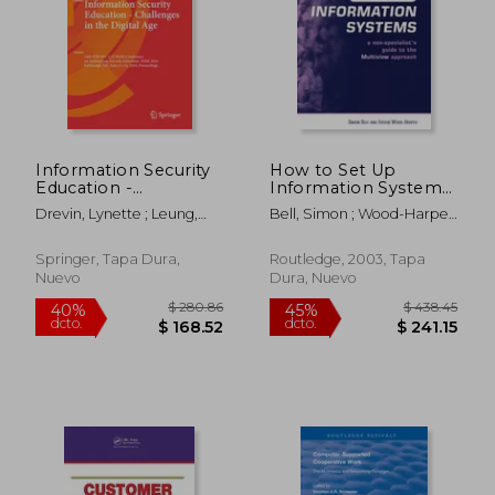
$ 154.45
$ 175.
45%
40%
dcto.
dcto.
$ 84.94
$ 105.
Information Security
How to Set Up
Education -
Information Systems:
Challenges in the
A Non-Specialist's
Drevin, Lynette ; Leung,
Bell, Simon ; Wood-Harper,
Digital Age: 16th Ifip
Guide to the
Wai Sze ; Von Solms, Suné
Trevor
Wg 11.8 World
Multiview Approach
Conference on
(en Inglés)
Springer, Tapa Dura,
Routledge, 2003, Tapa
Information Security
Nuevo
Dura, Nuevo
Education, Wise 2024,
Edinb (en Inglés)