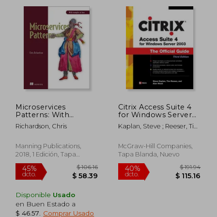
$ 148.39
$ 125.
45%
40%
dcto.
dcto.
$ 81.62
$ 75.
Microservices
Citrix Access Suite 4
Patterns: With
for Windows Server
Examples in Java (en
2003: The Official
Richardson, Chris
Kaplan, Steve ; Reeser, Tim
Inglés)
Guide, Third Edition
; Wood, Alan
(en Inglés)
Manning Publications,
McGraw-Hill Companies,
2018, 1 Edición, Tapa
Tapa Blanda, Nuevo
Blanda, Nuevo
Disponible
Usado
en Buen Estado a
$ 46.57
.
Comprar Usado