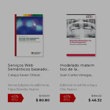
$ 60.09
$ 84.
45%
40%
dcto.
dcto.
$ 33.05
$ 50.
Serviços Web
modelado matem
Semânticos baseados
tico de la
em RESTful
oseointegraci n
Calaça Xavier Otávio
Juan Carlos Vanegas
Acosta
Novas Edições Acadêmicas,
Editorial Acad Mica Espa
Tapa Blanda, Nuevo
Ola, Nuevo