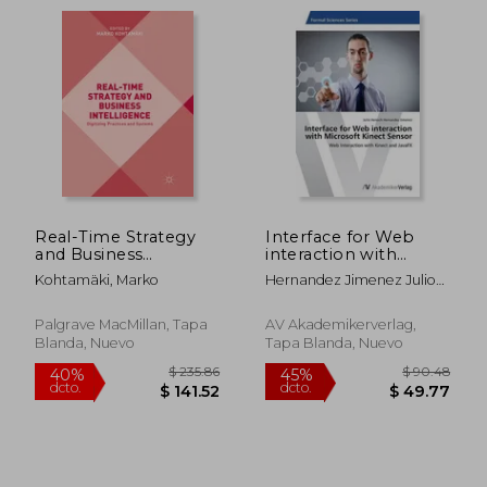
Real-Time Strategy
Interface for Web
and Business
interaction with
$ 85.66
$ 100.
Intelligence:
Microsoft Kinect
45%
45%
Kohtamäki, Marko
Hernandez Jimenez Julio
dcto.
dcto.
Digitizing Practices
Sensor
$ 47.11
$ 55.
Henoch
and Systems (en
Inglés)
Palgrave MacMillan, Tapa
AV Akademikerverlag,
Blanda, Nuevo
Tapa Blanda, Nuevo