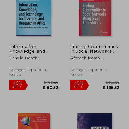
$ 68.34
$ 143
45%
45%
dcto.
dcto.
$ 37.59
$ 78.
Information,
Finding Communities
Knowledge, and
in Social Networks
Technology for
Using Graph
Ocholla, Dennis ;
Alfaqeeh, Mosab ;
Teaching and
Embeddings (en
Onyancha, Omwoyo
Skillicorn, David B.
Research in Africa:
Inglés)
Bosire ; Adesina, Aderonke
Human Machine
Springer, Tapa Dura,
Springer, Tapa Dura,
Olaitan
Interaction and User
Nuevo
Nuevo
Interfaces (en Inglés)