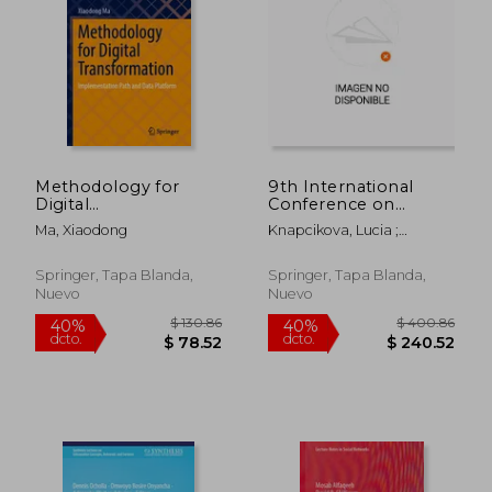
$ 68.34
$ 158.
45%
45%
dcto.
dcto.
$ 37.59
$ 87.
Methodology for
9th International
Digital
Conference on
Transformation:
Mobility, Iot and
Ma, Xiaodong
Knapcikova, Lucia ;
Implementation
Smart Cities: Eai
Zohrehvandi, Shakib
Path and Data
Mobility Iot 2022 (en
Platform (en Inglés)
Inglés)
Springer, Tapa Blanda,
Springer, Tapa Blanda,
Nuevo
Nuevo