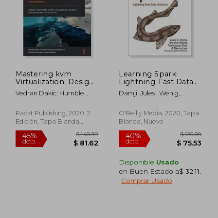
$ 95.59
$ 134.
40%
45%
dcto.
dcto.
$ 57.35
$ 74.
Mastering kvm
Learning Spark:
Virtualization: Design
Lightning-Fast Data
Expert Data Center
Analytics (en Inglés)
Vedran Dakic; Humble
Damji, Jules ; Wenig,
Virtualization
Devassy Chirammal;
Brooke ; Das, Tathagata
Solutions With the
Prasad Mukhedkar; Anil
Power of Linux Kvm,
Packt Publishing, 2020, 2
O'Reilly Media, 2020, Tapa
Vettathu
2nd Edition (en
Edición, Tapa Blanda,
Blanda, Nuevo
Inglés)
Nuevo
Disponible
Usado
en Buen Estado a
$ 32.11
.
Comprar Usado