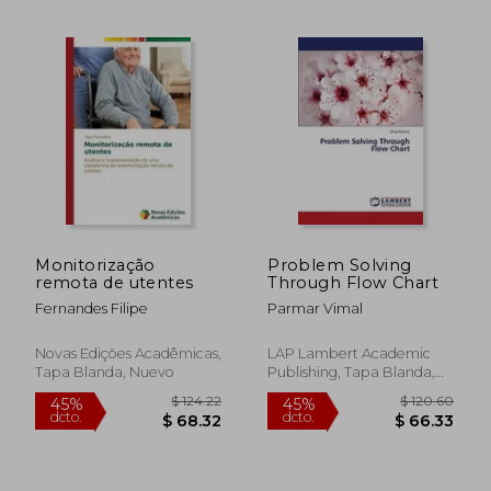
$ 115.98
$ 100.
45%
45%
dcto.
dcto.
$ 63.79
$ 55.
Monitorização
Problem Solving
remota de utentes
Through Flow Chart
Fernandes Filipe
Parmar Vimal
Novas Edições Acadêmicas,
LAP Lambert Academic
Tapa Blanda, Nuevo
Publishing, Tapa Blanda,
Nuevo