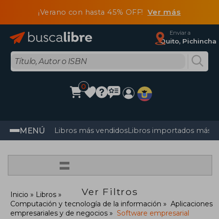
¡Verano con hasta 45% OFF!
Ver más
Enviar a
Quito, Pichincha
0
MENÚ
Libros más vendidos
Libros importados más v
=
Ver Filtros
Inicio
Libros
Computación y tecnología de la información
Aplicaciones
empresariales y de negocios
Software empresarial