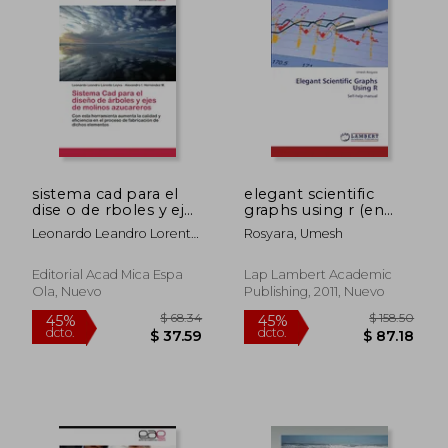
sistema cad para el
elegant scientific
dise o de rboles y ejes
graphs using r (en
de molinos
Inglés)
Leonardo Leandro Lorente
Rosyara, Umesh
azucareros
Leyva
Editorial Acad Mica Espa
Lap Lambert Academic
Ola, Nuevo
Publishing, 2011, Nuevo
$ 84.64
$ 109.
40%
45%
dcto.
dcto.
$ 50.78
$ 60.