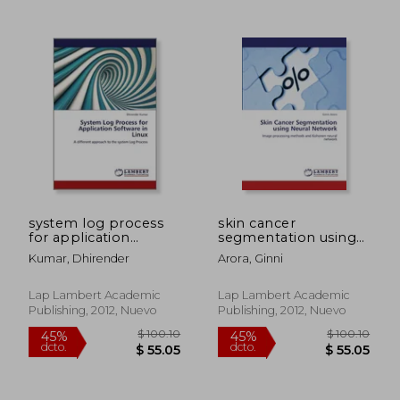
$ 146.91
$ 84.
45%
45%
dcto.
dcto.
$ 80.80
$ 46.
system log process
skin cancer
for application
segmentation using
software in linux (en
neural network (en
Kumar, Dhirender
Arora, Ginni
Inglés)
Inglés)
Lap Lambert Academic
Lap Lambert Academic
Publishing, 2012, Nuevo
Publishing, 2012, Nuevo