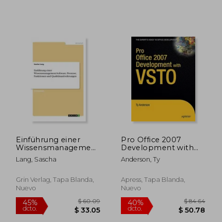
Einführung einer
Pro Office 2007
Wissensmanagement-
Development with
Software. Prozesse,
VSTO (en Inglés)
Lang, Sascha
Anderson, Ty
Funktionen und
Qualitätsanforderungen
(en Alemán)
Grin Verlag, Tapa Blanda,
Apress, Tapa Blanda,
Nuevo
Nuevo
$ 158.43
$ 82.
45%
45%
dcto.
dcto.
$ 87.14
$ 45.