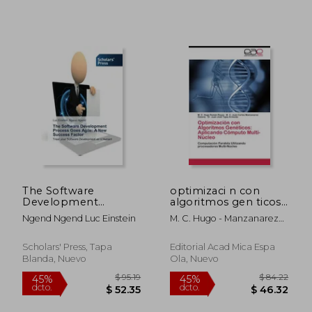
The Software
optimizaci n con
Development
algoritmos gen ticos:
Process Goes Agile: A
aplicando c mputo
Ngend Ngend Luc Einstein
M. C. Hugo - Manzanarez
New Success Factor
multi-n cleo
Galaviz Rom N. Reyes
Scholars' Press, Tapa
Editorial Acad Mica Espa
Blanda, Nuevo
Ola, Nuevo