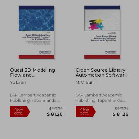
$ 124.22
$ 120.
45%
45%
dcto.
dcto.
Quasi 3D Modeling
Open Source Library
$ 68.32
$ 66.
Flow and
Automation Software:
Contaminant
Features and
Yu Liren
M. V. Sunil
Transport in Shallow
Capabilities
Waters
LAP Lambert Academic
LAP Lambert Academic
Publishing, Tapa Blanda,
Publishing, Tapa Blanda,
Nuevo
Nuevo