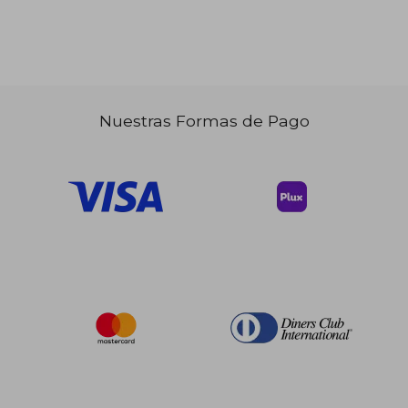
Nuestras Formas de Pago
$ 100.86
$ 325.
40%
40%
dcto.
dcto.
$ 60.52
$ 195.