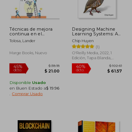
Técnicas de mejora
Designing Machine
continua en el
Learning Systems: An
transporte (Biblioteca
Iterative Process for
Tolosa, Lander
Chip Huyen
de logística) (Spanish
Production-Ready
(1)
Edition)
Applications (en
Inglés)
Marge Books, Nuevo
O'Reilly Media, 2022, 1
Edición, Tapa Blanda,
Nuevo
Disponible
Usado
en Buen Estado a
$ 19.96
.
Comprar Usado
$ 38.18
$ 102.
45%
40%
dcto.
dcto.
$ 21.00
$ 61.