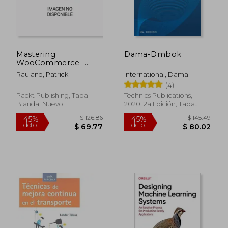
Mastering
Dama-Dmbok
WooCommerce -
Second Edition: Build,
Rauland, Patrick
International, Dama
customize, and
(4)
launch a complete e-
commerce website
Packt Publishing, Tapa
Technics Publications,
with WooCommerce
Blanda, Nuevo
2020, 2a Edición, Tapa
from scratch (en
Blanda, Nuevo
Inglés)
$ 126.86
$ 145.
45%
45%
dcto.
dcto.
$ 69.77
$ 80.