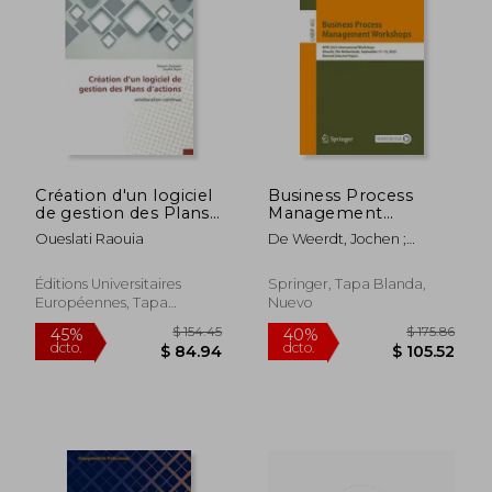
Création d'un logiciel
Business Process
de gestion des Plans
Management
d'actions
Workshops: BPM
Oueslati Raouia
De Weerdt, Jochen ;
2023 International
Pufahl, Luise
Workshops, Utrecht,
the Netherlands,
Éditions Universitaires
Springer, Tapa Blanda,
September 11-15,
Européennes, Tapa
Nuevo
2023, Revised
Blanda, Nuevo
Selected Papers (en
Inglés)