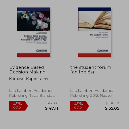
$ 100.10
$ 100.
45%
45%
dcto.
dcto.
$ 55.05
$ 55.
Evidence Based
the student forum
Decision Making
(en Inglés)
using Neural
Karnavel Kuppusamy
Networks for
Software App: Study
and Developed
Lap Lambert Academic
Lap Lambert Academic
EBDM for Predicting
Publishing, Tapa Blanda,
Publishing, 2012, Nuevo
Software Reliability
Nuevo