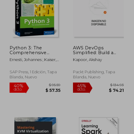
$ 51.36
$ 95
40%
40%
dcto.
dcto.
$ 30.82
$ 57.
Python 3: The
AWS DevOps
Comprehensive
Simplified: Build a
Guide to Hands-On
solid foundation in
Ernesti, Johannes ; Kaiser,
Kapoor, Akshay
Python
AWS to deliver
Peter
Programming (en
enterprise-grade
Inglés)
software solutions at
SAP Press, 1 Edición, Tapa
Packt Publishing, Tapa
scale (en Inglés)
Blanda, Nuevo
Blanda, Nuevo