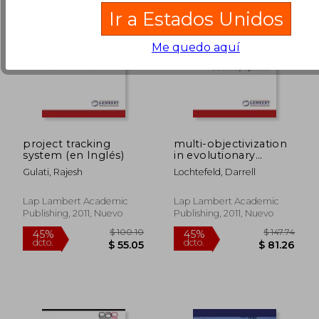
Ir a Estados Unidos
Me quedo aquí
project tracking
multi-objectivization
system (en Inglés)
in evolutionary
algorithms (en
Gulati, Rajesh
Lochtefeld, Darrell
Inglés)
Lap Lambert Academic
Lap Lambert Academic
Publishing, 2011, Nuevo
Publishing, 2011, Nuevo
$ 235.86
$ 90.
40%
45%
dcto.
dcto.
$ 141.52
$ 49.