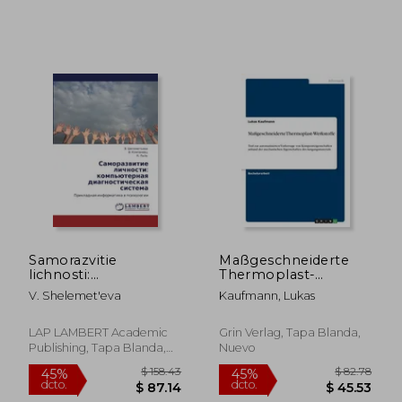
$ 106.16
$ 191
45%
40%
Samorazvitie
Maßgeschneiderte
dcto.
dcto.
$ 58.39
$ 115.
lichnosti:
Thermoplast-
komp'yuternaya
Werkstoffe: Tool zur
V. Shelemet'eva
Kaufmann, Lukas
diagnosticheskaya
automatisierten
sistema: Prikladnaya
Vorhersage von
informatika v
Kompositeigenschaften
LAP LAMBERT Academic
Grin Verlag, Tapa Blanda,
psikhologii
anhand der
Publishing, Tapa Blanda,
Nuevo
mechanischen
Nuevo
Eigenschaften des
Ausga (en Alemán)