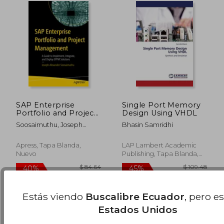
SAP Enterprise
Single Port Memory
Portfolio and Project
Design Using VHDL
Management: A
Soosaimuthu, Joseph
Bhasin Samridhi
Guide to Implement,
Alexander
Integrate, and Deploy
$ 147.74
$ 147.
Eppm Solutions (en
Apress, Tapa Blanda,
LAP Lambert Academic
45%
45%
Inglés)
dcto.
dcto.
$ 81.26
$ 81.
Nuevo
Publishing, Tapa Blanda,
Nuevo
Estás viendo
Buscalibre Ecuador
, pero e
Estados Unidos