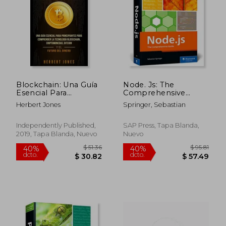
Blockchain: Una Guía
Node. Js: The
Esencial Para
Comprehensive
Principiantes Para
Guide to Server-Side
Herbert Jones
Springer, Sebastian
Comprender la
Javascript
Tecnología
Programming (en
Blockchain,
Inglés)
Independently Published,
SAP Press, Tapa Blanda,
Criptomonedas,
2019, Tapa Blanda, Nuevo
Nuevo
Bitcoin y el Futuro del
Dinero