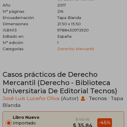
Año
2017
N° páginas
216
Encuadernación
Tapa Blanda
Dimensiones
21.50 x 15.50
ISBN13
9788430972920
Editado en
España
N° edición
1
Categorías
Derecho Mercantil
Casos prácticos de Derecho
Mercantil (Derecho - Biblioteca
Universitaria De Editorial Tecnos)
José Luis Luceño Oliva
(Autor)
·
Tecnos
· Tapa
Blanda
Libro Nuevo
$ 65.16
-45%
Importado
$ 35.84