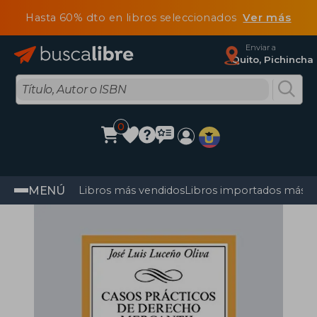
Hasta 60% dto en libros seleccionados
Ver más
Enviar a
Quito, Pichincha
0
MENÚ
Libros más vendidos
Libros importados más v