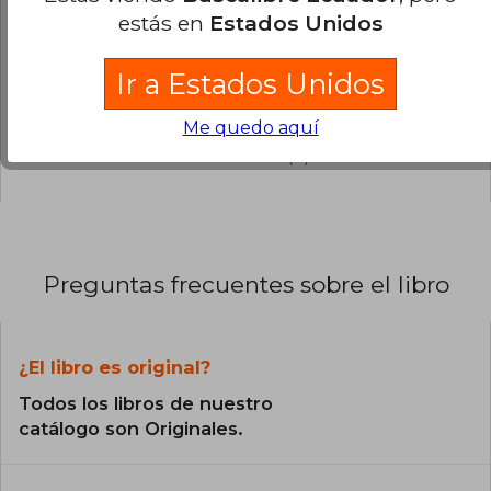
0% (0)
estás en
Estados Unidos
0% (0)
Ir a Estados Unidos
0% (0)
0% (0)
Me quedo aquí
0% (0)
Preguntas frecuentes sobre el libro
¿El libro es original?
Todos los libros de nuestro
catálogo son Originales.