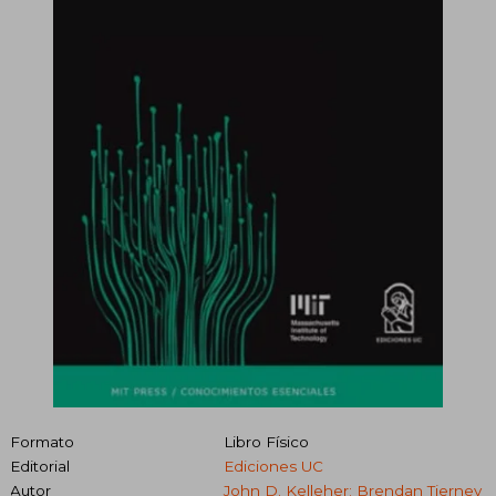
Formato
Libro Físico
Editorial
Ediciones UC
Autor
John D. Kelleher; Brendan Tierney