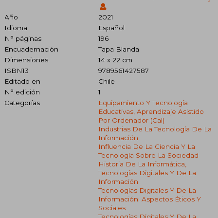
Año
2021
Idioma
Español
N° páginas
196
Encuadernación
Tapa Blanda
Dimensiones
14 x 22 cm
ISBN13
9789561427587
Editado en
Chile
N° edición
1
Categorías
Equipamiento Y Tecnología
Educativas, Aprendizaje Asistido
Por Ordenador (cal)
Industrias De La Tecnología De La
Información
Influencia De La Ciencia Y La
Tecnología Sobre La Sociedad
Historia De La Informática,
Tecnologías Digitales Y De La
Información
Tecnologías Digitales Y De La
Información: Aspectos Éticos Y
Sociales
Tecnologías Digitales Y De La