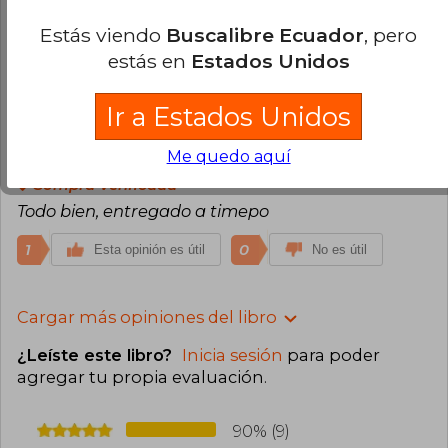
Aún lo estoy leyendo,por el momento es lo que
Estás viendo
Buscalibre Ecuador
, pero
buscaba.
estás en
Estados Unidos
1
0
Esta opinión es útil
No es útil
Ir a Estados Unidos
Nicolas Rocha
Domingo 03 de
Me quedo aquí
Diciembre, 2023
Compra Verificada
Todo bien, entregado a timepo
1
0
Esta opinión es útil
No es útil
Cargar más opiniones del libro
¿Leíste este libro?
Inicia sesión
para poder
agregar tu propia evaluación
.
90% (9)