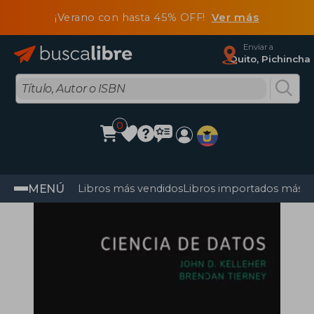
¡Verano con hasta 45% OFF!
Ver más
Enviar a
Quito, Pichincha
0
MENÚ
Libros más vendidos
Libros importados más v