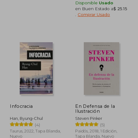
Disponible
Usado
en Buen Estado a
$ 25.15
.
Comprar Usado
$ 79.69
$ 62.
45%
40%
dcto.
dcto.
$ 43.83
$ 37.
Infocracia
En Defensa de la
Ilustración
Han, Byung-Chul
Steven Pinker
(4)
(5)
Taurus, 2022, Tapa Blanda,
Paidós, 2018, 1 Edición,
Nuevo
Tapa Blanda, Nuevo