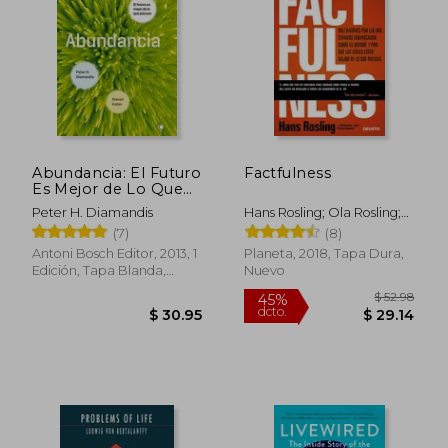
Abundancia: El Futuro
Factfulness
Es Mejor de Lo Que
$ 67.07
$ 53.
45%
40%
Piensas
dcto.
dcto.
$ 36.89
$ 32.
Peter H. Diamandis
Hans Rosling; Ola Rosling;
Anna Rosling
(7)
(8)
R&Ouml;Nnlund
Antoni Bosch Editor, 2013, 1
Planeta, 2018, Tapa Dura,
Edición, Tapa Blanda,
Nuevo
Nuevo