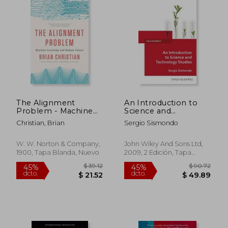
The Alignment
An Introduction to
Problem - Machine
Science and
Learning and Human
Technology Studies
Christian, Brian
Sergio Sismondo
Values (en Inglés)
(en Inglés)
W. W. Norton & Company,
John Wiley And Sons Ltd,
1900, Tapa Blanda, Nuevo
2009, 2 Edición, Tapa
Blanda, Nuevo
$ 66.39
40%