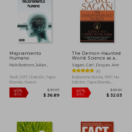
$ 54.97
$ 46.
45%
45%
dcto.
dcto.
$ 30.23
$ 25.
Mejoramiento
The Demon-Haunted
Humano
World: Science as a
Candle in the Dark
Nick Bostrom,Julian
Sagan, Carl ; Druyan, Ann
(en Inglés)
Savulescu
(6)
Teell, 2017, 1 Edición, Tapa
Ballantine Books, 1997, No
Blanda, Nuevo
Edición, Tapa Blanda,
Nuevo