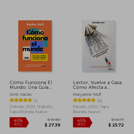
$ 50.00
$ 56.
45%
45%
dcto.
dcto.
$ 27.50
$ 31.
Cómo Funciona El
Lector, Vuelve a Casa:
Mundo: Una Guía
Cómo Afecta a
Científica de Nuestro
Nuestro Cerebro la
Smil, Vaclav
Maryanne Wolf
Pasado, Presente Y
Lectura en Pantallas
(1)
(6)
Futuro / How the
(Deusto)
World Really Works
Debate, 2023, 1 Edición,
Deusto, 2020, Tapa
Tapa Blanda, Nuevo
Blanda, Nuevo