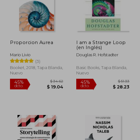
Proporcion Aurea
I am a Strange Loop
(en Inglés)
Mario Livio
Douglas R. Hofstadter
(3)
Booket, 2018, Tapa Blanda,
Basic Books, Tapa Blanda,
Nuevo
Nuevo
$ 34.62
$ 51
45%
45%
dcto.
dcto.
$ 19.04
$ 28.