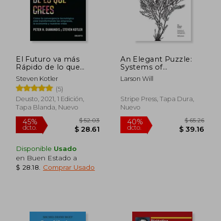
$ 31.79
$ 28.
El Futuro va más
An Elegant Puzzle:
Rápido de lo que
Systems of
Crees: Cómo la
Engineering
Steven Kotler
Larson Will
Convergencia
Management (en
(5)
Tecnológica Está
Inglés)
Transformando las
Deusto, 2021, 1 Edición,
Stripe Press, Tapa Dura,
Empresas, la
Tapa Blanda, Nuevo
Nuevo
Economía y Nuestras
Vidas
Disponible
Usado
en Buen Estado a
$ 28.18
.
Comprar Usado