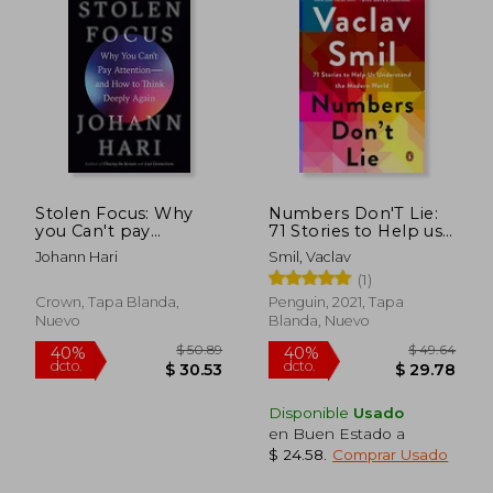
dcto.
$ 39.83
$ 22.
Stolen Focus: Why
Numbers Don'T Lie:
you Can't pay
71 Stories to Help us
Attention--And how
Understand the
Johann Hari
Smil, Vaclav
to Think Deeply
Modern World (en
(1)
Again (en Inglés)
Inglés)
Crown, Tapa Blanda,
Penguin, 2021, Tapa
Nuevo
Blanda, Nuevo
Disponible
Usado
en Buen Estado a
$ 24.58
.
Comprar Usado