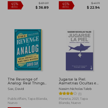
Nuevo
$ 49.80
$ 46.
45%
45%
dcto.
dcto.
$ 27.39
$ 25.
The Revenge of
Jugarse la Piel.
Analog: Real Things
Asimetrias Ocultas en
and Why They Matter
la Vida Cotidiana
Sax, David
Nassim Nicholas Taleb
(en Inglés)
(1)
PublicAffairs, Tapa Blanda,
Planeta, 2021, Tapa
Nuevo
Blanda, Nuevo