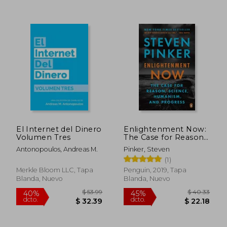
$ 50.89
$ 49.
40%
40%
dcto.
dcto.
$ 30.53
$ 29.
El Internet del Dinero
Enlightenment Now:
Volumen Tres
The Case for Reason,
Science, Humanism,
Antonopoulos, Andreas M.
Pinker, Steven
and Progress (en
(1)
Inglés)
Merkle Bloom LLC, Tapa
Penguin, 2019, Tapa
Blanda, Nuevo
Blanda, Nuevo