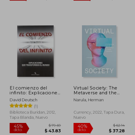
El comienzo del
Virtual Society: The
infinito: Explicaciones
Metaverse and the
que transforman el
new Frontiers of
David Deutsch
Narula, Herman
mundo
Human Experience
(1)
(en Inglés)
Biblioteca Buridan, 2012,
Currency, 2022, Tapa Dura,
Tapa Blanda, Nuevo
Nuevo
$ 66.52
$ 39.
45%
40%