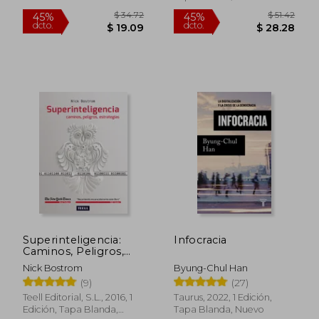
$ 56.93
$ 36
45%
45%
dcto.
dcto.
$ 31.31
$ 19.
Superinteligencia:
Infocracia
Caminos, Peligros,
Estrategias
Nick Bostrom
Byung-Chul Han
(9)
(27)
Teell Editorial, S.L., 2016, 1
Taurus, 2022, 1 Edición,
Edición, Tapa Blanda,
Tapa Blanda, Nuevo