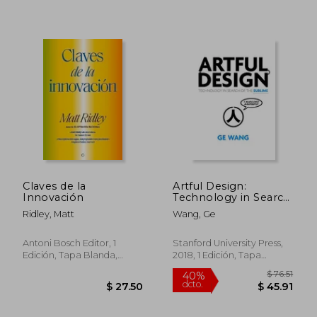
$ 39.12
$ 90.
45%
45%
dcto.
dcto.
$ 21.52
$ 49.
Claves de la
Artful Design:
Innovación
Technology in Search
of the Sublime, a
Ridley, Matt
Wang, Ge
Musicomic Manifesto
(en Inglés)
Antoni Bosch Editor, 1
Stanford University Press,
Edición, Tapa Blanda,
2018, 1 Edición, Tapa
Nuevo
Blanda, Nuevo