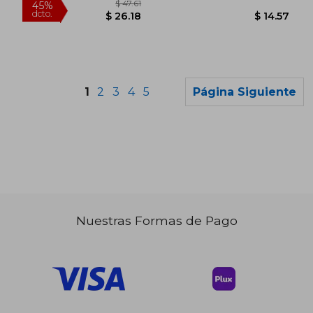
1
2
3
4
5
Página Siguiente
Nuestras Formas de Pago
$ 34.72
$ 51
45%
45%
dcto.
dcto.
$ 19.09
$ 28.