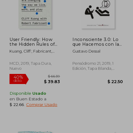
User Friendly: How
Inconsciente 3.0: Lo
the Hidden Rules of
que Hacemos con las
Design are Changing
Tecnologías y lo que
Kuang, Cliff ; Fabricant,
Gustavo Dessal
the way we Live,
las Tecnologías
Robert
Work, and Play (en
Hacen con Nosotros
Inglés)
MCD, 2019, Tapa Dura,
Pensódromo 21, 2019, 1
Nuevo
Edición, Tapa Blanda,
Nuevo
Disponible
Usado
en Buen Estado a
$ 22.66
.
Comprar Usado
$ 54.22
$ 42.
45%
45%
dcto.
dcto.
$ 29.82
$ 23.