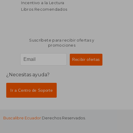
$ 47.61
45%
Incentivo a la Lectura
dcto.
$ 26.18
$ 14.
Libros Recomendados
Suscríbete para recibir ofertas y
promociones
¿Necesitas ayuda?
Ir a Centro de Soporte
Buscalibre Ecuador
Derechos Reservados.