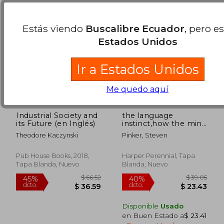
Estás viendo
Buscalibre Ecuador
, pero e
Estados Unidos
Ir a Estados Unidos
Me quedo aquí
Industrial Society and
the language
its Future (en Inglés)
instinct,how the mind
creates language (en
Theodore Kaczynski
Pinker, Steven
Inglés)
Pub House Books, 2018,
Harper Perennial, Tapa
Tapa Blanda, Nuevo
Blanda, Nuevo
$ 35.02
$ 51
45%
45%
dcto.
dcto.
$ 19.26
$ 28.
Disponible
Usado
en Buen Estado a
$ 23.41