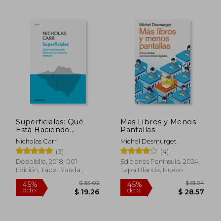
Superficiales: Qué
Mas Libros y Menos
Está Haciendo
Pantallas
Internet con Nuestras
$ 76
40%
Nicholas Carr
Michel Desmurget
Mentes? (Ensayo ,
dcto.
$ 27.50
$ 45.
(3)
(4)
Actualidad)
Debolsillo, 2018, 001
Ediciones Península, 2024,
Edición, Tapa Blanda,
Tapa Blanda, Nuevo
Nuevo