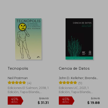
dcto.
dcto.
$ 36.59
$ 23.
Tecnopolis
Ciencia de Datos
Neil Postman
John D. Kelleher; Brendan
Tierney
(4)
(9)
Ediciones El Salmon, 2018, 1
Ediciones UC, 2021, 1
Edición, Tapa Blanda,
Edición, Tapa Blanda,
Nuevo
Nuevo