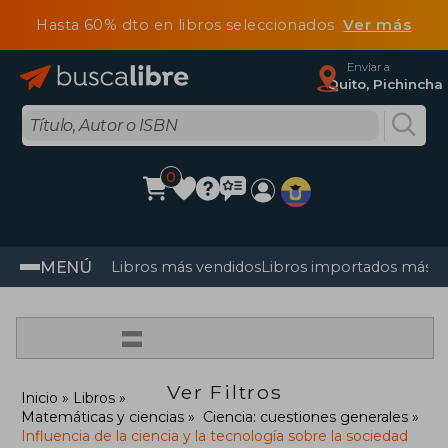
Hasta 60% dto en libros seleccionados
Ver más
Enviar a
Quito, Pichincha
0
MENÚ
Libros más vendidos
Libros importados más v
=
Ver Filtros
Inicio
Libros
Matemáticas y ciencias
Ciencia: cuestiones generales
Influencia de la ciencia y la tecnología sobre la sociedad