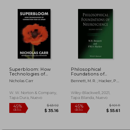
Superbloom: How
Philosophical
Technologies of
Foundations of
Connection Tear Us
Neuroscience (en
Nicholas Carr
Bennett, M. R. ; Hacker, P.
Apart (en Inglés)
Inglés)
M. S.
W. W. Norton & Company,
Wiley-Blackwell, 2021,
$ 53.99
$ 40.
40%
45%
Tapa Dura, Nuevo
Tapa Blanda, Nuevo
dcto.
dcto.
$ 32.39
$ 22.