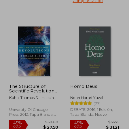
.
Comprar Usado
The Structure of
Homo Deus
Scientific Revolutions:
50Th Anniversary
Kuhn, Thomas S. ; Hacking,
Noah Harari Yuval
Edition (en Inglés)
Ian
(77)
University Of Chicago
DEBATE, 2016, 1 Edición,
Press, 2012, Tapa Blanda,
Tapa Blanda, Nuevo
$ 63.92
$ 101
45%
45%
Nuevo
dcto.
dcto.
$ 35.16
$ 55.