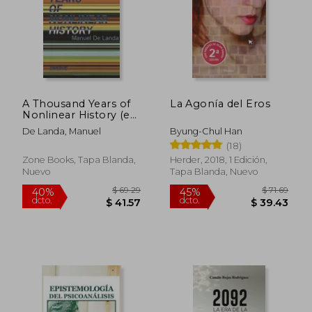
Rápido
A Thousand Years of
La Agonía del Eros
Nonlinear History (en
Inglés)
De Landa, Manuel
Byung-Chul Han
(18)
Zone Books, Tapa Blanda,
Herder, 2018, 1 Edición,
Nuevo
Tapa Blanda, Nuevo
$ 42.50
$ 52.
45%
45%
dcto.
dcto.
$ 23.38
$ 29.