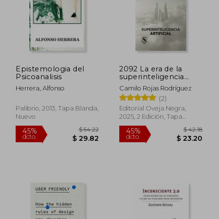
Epistemologia del
2092 La era de la
Psicoanalisis
superinteligencia
artificial
Herrera, Alfonso
Camilo Rojas Rodríguez
(2)
Palibrio, 2013, Tapa Blanda,
Editorial Oveja Negra,
Nuevo
2025, 2 Edición, Tapa
Blanda, Nuevo
$ 69.29
$ 71
40%
45%
dcto.
dcto.
$ 41.57
$ 39.