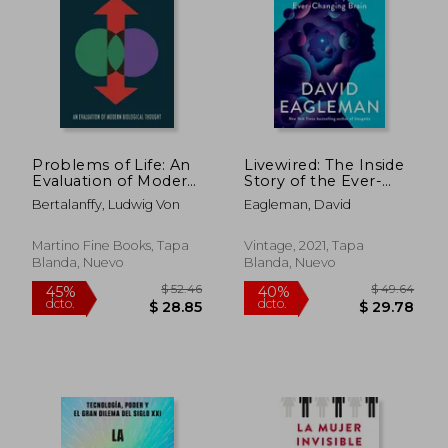
Problems of Life: An
Livewired: The Inside
Evaluation of Modern
Story of the Ever-
Biological Thought
Changing Brain (en
Bertalanffy, Ludwig Von
Eagleman, David
(en Inglés)
Inglés)
$ 52.
45%
Martino Fine Books, Tapa
Vintage, 2021, Tapa
dcto.
$ 30.95
$ 29.
Blanda, Nuevo
Blanda, Nuevo