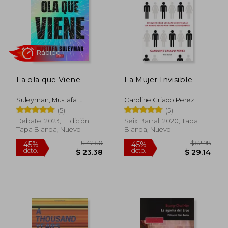
La ola que Viene
La Mujer Invisible
Suleyman, Mustafa ;
Caroline Criado Perez
Bhaskar, Michael
(5)
(5)
Debate, 2023, 1 Edición,
Seix Barral, 2020, Tapa
Tapa Blanda, Nuevo
Blanda, Nuevo
$ 52.46
$ 49.
45%
40%
dcto.
dcto.
$ 28.85
$ 29.