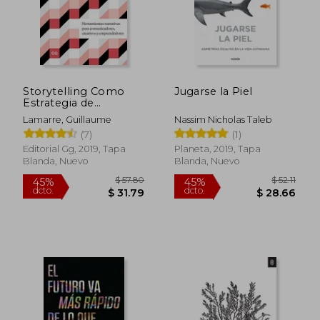
Storytelling Como
Jugarse la Piel
Estrategia de
Comunicación:
Lamarre, Guillaume
Nassim Nicholas Taleb
Herramientas
(7)
(1)
Narrativas Para
Comunicadores,
Editorial Gg, 2019, Tapa
Planeta, 2019, Tapa
Creativos Y
Blanda, Nuevo
Blanda, Nuevo
Emprendedores
$ 57.80
$ 52
45%
45%
dcto.
dcto.