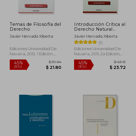
Temas de Filosofía del
Introducción Crítica al
Derecho
Derecho Natural
(Manuales
Javier Hervada Xiberta
Javier Hervada Xiberta
(Universidad de
(1)
Navarra. Facultad de
Derecho))
Ediciones Universidad De
Ediciones Universidad De
Navarra, 2012, 1 Edición,
Navarra, 2011, 2a Edición,
$ 60.92
$ 57
45%
45%
Tapa Blanda, Nuevo
Tapa Blanda, Nuevo
dcto.
dcto.
$ 33.51
$ 31.