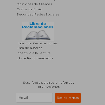
Opiniones de Clientes
Costos de Envío
Seguridad Redes Sociales
Libro de Reclamaciones
$ 78.05
$ 52.
45%
45%
Lista de autores
dcto.
dcto.
$ 42.93
$ 28.
Incentivo a la Lectura
Libros Recomendados
Suscríbete para recibir ofertas y
promociones