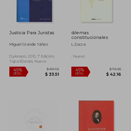
$ 40.27
$ 51
45%
45%
dcto.
dcto.
$ 22.15
$ 28.
Justicia Para Juristas
dilemas
constitucionales
Miguel Grande Yáñez
L.zucca
Dykinson, 2013, 1ª Edición,
, Nuevo
Tapa Blanda, Nuevo