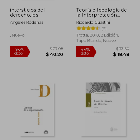
intersticios del
Teoría e Ideología de
derecho,los
la Interpretación
Constitucional
Angeles Ródenas
Riccardo Guastini
(3)
, Nuevo
Trotta, 2010, 2 Edición,
Tapa Blanda, Nuevo
$ 190.70
$ 150.
45%
45%
dcto.
dcto.