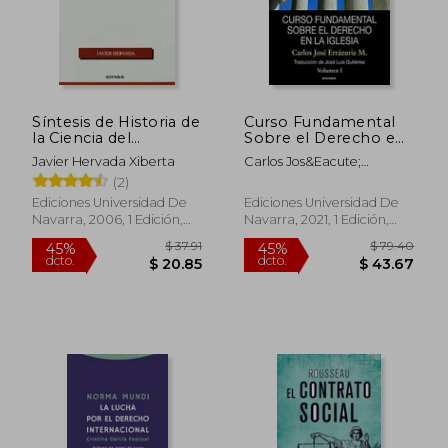
Síntesis de Historia de
Curso Fundamental
la Ciencia del
Sobre el Derecho en
Derecho Natural
la Iglesia: Volumen i
Javier Hervada Xiberta
Carlos Jos&Eacute;
(Manuales de
Err&Aacute;Zuriz
(2)
Derecho Canónico)
Mackenna
Ediciones Universidad De
Ediciones Universidad De
Navarra, 2006, 1 Edición,
Navarra, 2021, 1 Edición,
Tapa Blanda, Nuevo
Tapa Dura, Nuevo
$ 43.36
$ 52.
45%
45%