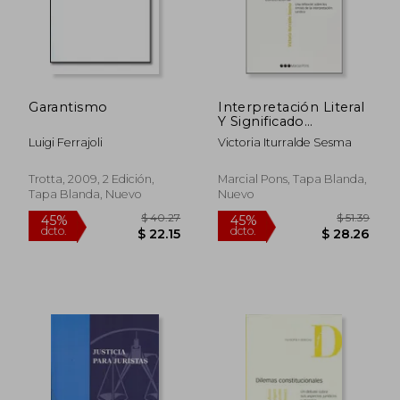
$ 23.74
$ 46.
Garantismo
Interpretación Literal
Y Significado
Convencional. Una
Luigi Ferrajoli
Victoria Iturralde Sesma
Reflexión Sobre Los
Límites De La
Interpretación Jurídi
Trotta, 2009, 2 Edición,
Marcial Pons, Tapa Blanda,
Tapa Blanda, Nuevo
Nuevo