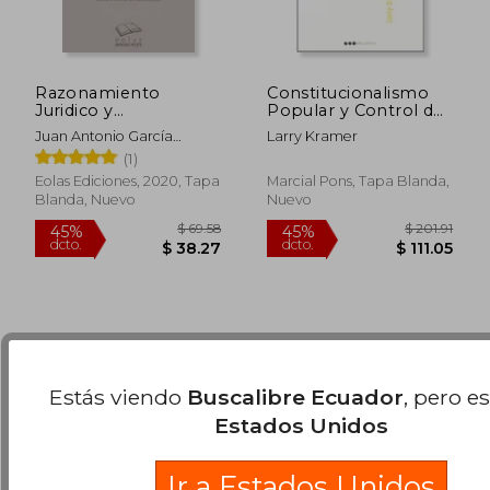
$ 83.15
$ 51
45%
45%
dcto.
dcto.
$ 45.73
$ 28.
Razonamiento
Constitucionalismo
Juridico y
Popular y Control de
Argumentacion
Constitucionalidad
Juan Antonio García
Larry Kramer
Amado
(1)
Eolas Ediciones, 2020, Tapa
Marcial Pons, Tapa Blanda,
Blanda, Nuevo
Nuevo
Estás viendo
Buscalibre Ecuador
, pero e
Estados Unidos
Ir a Estados Unidos