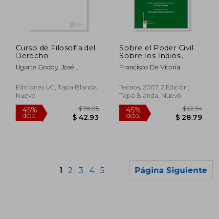
$ 37.91
$ 79.
45%
45%
dcto.
dcto.
$ 20.85
$ 43.
Curso de Filosofía del
Sobre el Poder Civil
Derecho
Sobre los Indios
Sobre el Derecho de
Ugarte Godoy, José
Francisco De Vitoria
la Guerra
Joaquín
Ediciones UC, Tapa Blanda,
Tecnos, 2007, 2 Edición,
Nuevo
Tapa Blanda, Nuevo
1
2
3
4
5
Página Siguiente