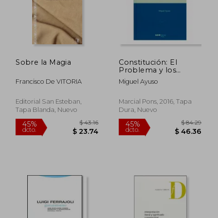
Sobre la Magia
Constitución: El
Problema y los
Problemas
Francisco De VITORIA
Miguel Ayuso
(Prudentia Iuris)
Editorial San Esteban,
Marcial Pons, 2016, Tapa
Tapa Blanda, Nuevo
Dura, Nuevo
$ 43.16
$ 84.
45%
45%
dcto.
dcto.