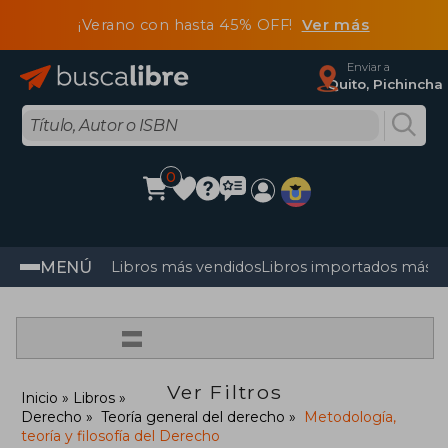
¡Verano con hasta 45% OFF!
Ver más
Enviar a
Quito, Pichincha
0
MENÚ
Libros más vendidos
Libros importados más v
=
Ver Filtros
Inicio
Libros
Derecho
Teoría general del derecho
Metodología,
teoría y filosofía del Derecho