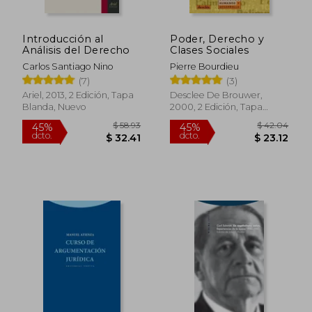
Introducción al
Poder, Derecho y
Análisis del Derecho
Clases Sociales
Carlos Santiago Nino
Pierre Bourdieu
(7)
(3)
Ariel, 2013, 2 Edición, Tapa
Desclee De Brouwer,
Blanda, Nuevo
2000, 2 Edición, Tapa
Blanda, Nuevo
$ 55.26
$ 75.
45%
45%
dcto.
dcto.
$ 30.39
$ 41.