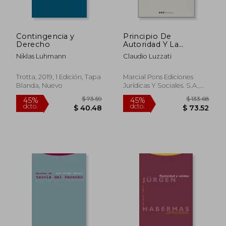
Contingencia y
Principio De
Derecho
Autoridad Y La
Autoridad De Los
Niklas Luhmann
Claudio Luzzati
Principios, El
Trotta, 2019, 1 Edición, Tapa
Marcial Pons Ediciones
Blanda, Nuevo
Jurídicas Y Sociales. S.A.,
Nuevo
$ 39.64
$ 43.
45%
45%
dcto.
dcto.
$ 21.80
$ 23.