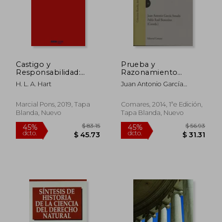
Castigo y
Prueba y
Responsabilidad:
Razonamiento
Ensayos de Filosofia
Probatorio en
H. L. A. Hart
Juan Antonio García
del Derecho
Derecho: Debates
Amado
Sobre Abducción
Marcial Pons, 2019, Tapa
Comares, 2014, 1ªe Edición,
Blanda, Nuevo
Tapa Blanda, Nuevo
$ 38.60
$ 58
45%
45%
dcto.
dcto.
$ 21.23
$ 32.