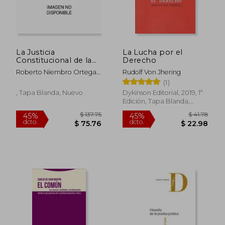
$ 60.92
$ 76.
45%
45%
dcto.
dcto.
$ 33.51
$ 42.
La Justicia
La Lucha por el
Constitucional de la
Derecho
Democracia
Roberto Niembro Ortega;
Rudolf Von Jhering
Deliberativa (Filosofía
Roberto Gargarella
(1)
y Derecho)
, Tapa Blanda, Nuevo
Dykinson Editorial, 2019, 1ª
Edición, Tapa Blanda,
Nuevo