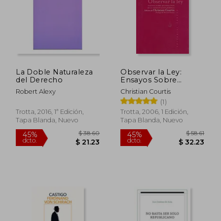
La Doble Naturaleza
Observar la Ley:
del Derecho
Ensayos Sobre
Metodologia de la
Robert Alexy
Christian Courtis
Investigacion ju Ridica
(1)
Trotta, 2016, 1ª Edición,
Trotta, 2006, 1 Edición,
$ 69.58
$ 201.
45%
45%
Tapa Blanda, Nuevo
Tapa Blanda, Nuevo
dcto.
dcto.
$ 38.27
$ 111.