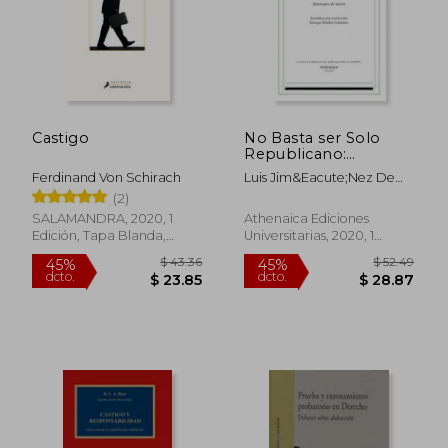
Castigo
No Basta ser Solo
Republicano:
Antología de Textos:
Ferdinand Von Schirach
Luis Jim&Eacute;Nez De
12 (Clásicos e Inéditos
As&Uacute;A
(2)
del Derecho Público
Español)
SALAMANDRA, 2020, 1
Athenaica Ediciones
Edición, Tapa Blanda,
Universitarias, 2020, 1
Nuevo
Edición, Tapa Blanda,
Nuevo
$ 93.60
$ 37.
45%
45%
dcto.
dcto.
$ 51.48
$ 20.