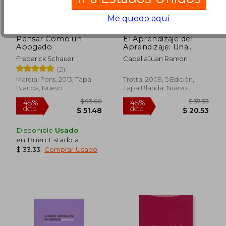
Me quedo aquí
Pensar Como un
El Aprendizaje del
Abogado
Aprendizaje: Una
$ 51.94
$ 43.
45%
45%
Introducción al
Frederick Schauer
CapellaJuan Ramon
dcto.
dcto.
$ 28.57
$ 23.
Estudio del Derecho
(2)
Marcial Pons, 2013, Tapa
Trotta, 2009, 5 Edición,
Blanda, Nuevo
Tapa Blanda, Nuevo
Disponible
Usado
en Buen Estado a
$ 33.33
.
Comprar Usado