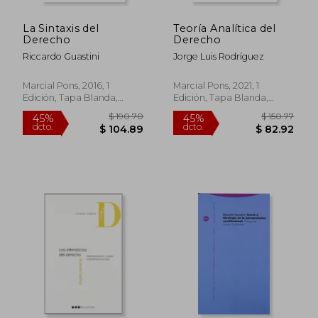
La Sintaxis del
Teoría Analítica del
Derecho
Derecho
Riccardo Guastini
Jorge Luis Rodríguez
Marcial Pons, 2016, 1
Marcial Pons, 2021, 1
Edición, Tapa Blanda,
Edición, Tapa Blanda,
Nuevo
Nuevo
$ 93.57
$ 31
45%
45%
dcto.
dcto.
$ 51.47
$ 17.