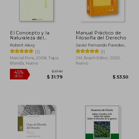
$ 83.15
$ 56.
45%
45%
dcto.
dcto.
$ 45.73
$ 31.
El Concepto y la
Manual Práctico de
Naturaleza del
Filosofía del Derecho
Derecho
Robert Alexy
Javier Fernando Paredes
Lovón
(2)
(1)
Marcial Pons, 2008, Tapa
J.M. Bosch Editor, 2020,
Blanda, Nuevo
Nuevo