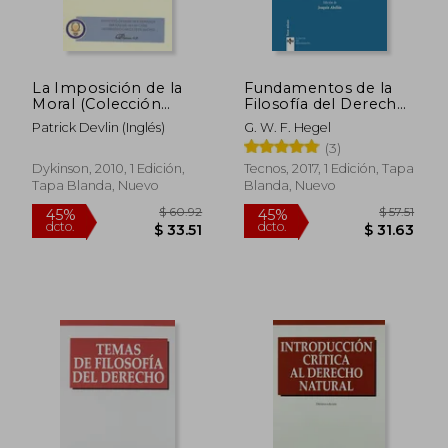
La Imposición de la
Fundamentos de la
Moral (Colección
Filosofía del Derecho:
Traducciones)
O Compendio de
Patrick Devlin (Inglés)
G. W. F. Hegel
Derecho Natural y
$ 45.27
45%
(3)
Ciencia Política
dcto.
$ 24.90
$ 37.
(Clásicos - Clásicos del
Dykinson, 2010, 1 Edición,
Tecnos, 2017, 1 Edición, Tapa
Pensamiento)
Tapa Blanda, Nuevo
Blanda, Nuevo