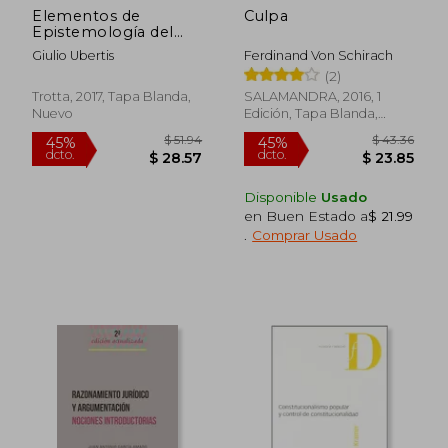
Elementos de
Culpa
$ 73.08
$ 33.
45%
45%
Epistemología del
dcto.
dcto.
$ 40.20
$ 18.
Proceso Judicial
Giulio Ubertis
Ferdinand Von Schirach
(2)
Trotta, 2017, Tapa Blanda,
SALAMANDRA, 2016, 1
Nuevo
Edición, Tapa Blanda,
Nuevo
Disponible
Usado
en Buen Estado a
$ 21.99
.
Comprar Usado