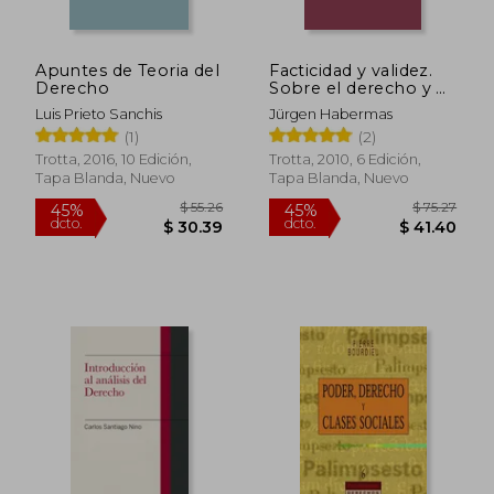
Apuntes de Teoria del
Facticidad y validez.
Derecho
Sobre el derecho y el
Estado democrático
Luis Prieto Sanchis
Jürgen Habermas
de derecho en
(1)
(2)
términos de teoría
del discurso
Trotta, 2016, 10 Edición,
Trotta, 2010, 6 Edición,
Tapa Blanda, Nuevo
Tapa Blanda, Nuevo
$ 73.59
$ 133.
45%
45%
dcto.
dcto.
$ 40.48
$ 73.