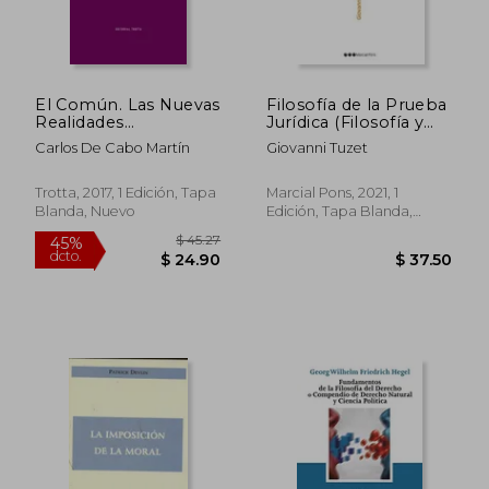
El Común. Las Nuevas
Filosofía de la Prueba
$ 137.75
$ 41.
45%
45%
Realidades
Jurídica (Filosofía y
dcto.
dcto.
$ 75.76
$ 22.
Constituyentes Desde
Derecho)
Carlos De Cabo Martín
Giovanni Tuzet
la Perspectiva del
Constitucionalismo
Crítico (Estructuras y
Trotta, 2017, 1 Edición, Tapa
Marcial Pons, 2021, 1
Procesos. Derecho)
Blanda, Nuevo
Edición, Tapa Blanda,
Nuevo