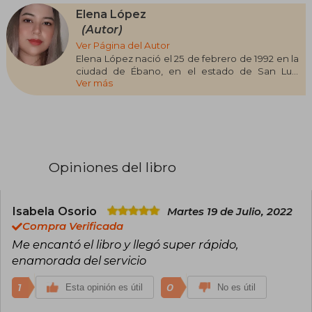
Elena López
(Autor)
Ver Página del Autor
Elena López nació el 25 de febrero de 1992 en la
ciudad de Ébano, en el estado de San Luis
Ver más
Potosí. Es una escritora mexicana a tiempo
parcial, una madre a tiempo completo, una
amante de los vampiros, de los chicos malos y
del romance oscuro. Escribió sus primeros
poemas a la edad de quince años; pero no se
atrevió hasta los veintidós a publicar su primer
libro en la plataforma de Wattpad, en un
Opiniones del libro
principio, como un pasatiempo, sin saber que el
escribir se volvería indispensable en su día a día.
Su obra más importante es Por ti, la cual alcanzó
más de 18 millones de lecturas y será publicada
Isabela Osorio
Martes 19 de Julio, 2022
en físico, así como otros de sus trabajos.
Compra Verificada
Me encantó el libro y llegó super rápido,
enamorada del servicio
1
0
Esta opinión es útil
No es útil