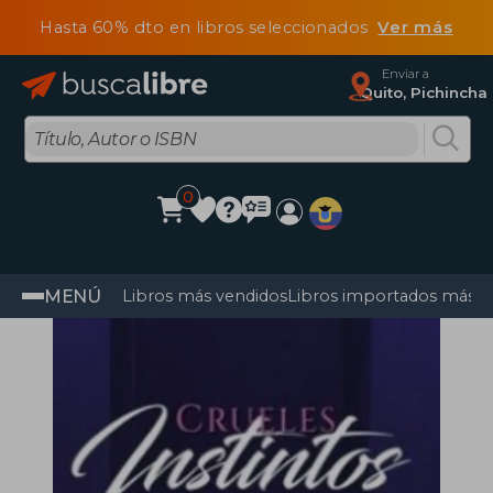
Hasta 60% dto en libros seleccionados
Ver más
Enviar a
Quito, Pichincha
0
MENÚ
Libros más vendidos
Libros importados más v