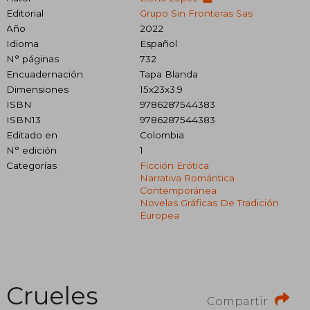
Editorial
Grupo Sin Fronteras Sas
Año
2022
Idioma
Español
N° páginas
732
Encuadernación
Tapa Blanda
Dimensiones
15x23x3.9
ISBN
9786287544383
ISBN13
9786287544383
Editado en
Colombia
N° edición
1
Categorías
Ficción Erótica
Narrativa Romántica
Contemporánea
Novelas Gráficas De Tradición
Europea
Crueles
Compartir