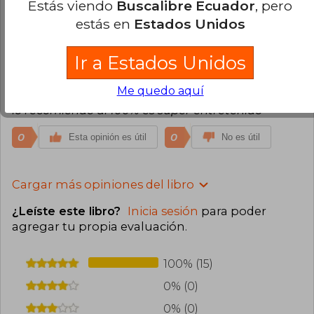
Estás viendo
Buscalibre Ecuador
, pero
estás en
Estados Unidos
0
0
Esta opinión es útil
No es útil
Ir a Estados Unidos
Merly Martínez
Miércoles 20 de Julio,
2022
Me quedo aquí
Compra Verificada
lo recomiendo al 100% es super entretenido
0
0
Esta opinión es útil
No es útil
Cargar más opiniones del libro
¿Leíste este libro?
Inicia sesión
para poder
agregar tu propia evaluación
.
100% (15)
0% (0)
0% (0)