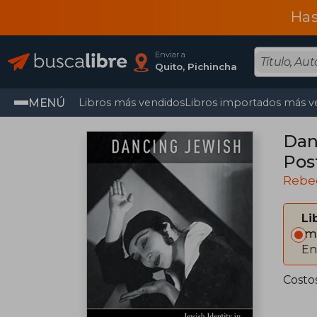
Has
Enviar a
Quito, Pichincha
MENÚ
Libros más vendidos
Libros importados más v
Dan
Pos
Rebe
Li
Im
En
Costo