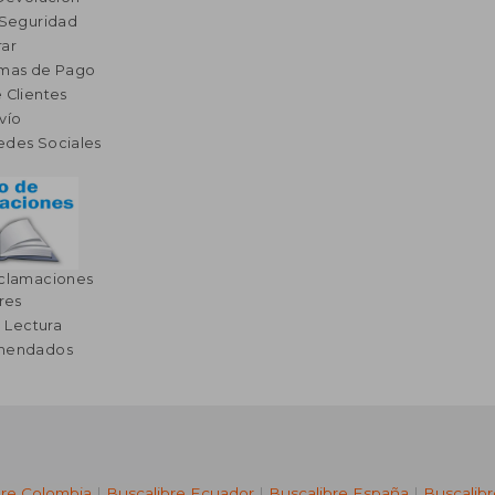
 Seguridad
ar
rmas de Pago
 Clientes
vío
edes Sociales
eclamaciones
res
a Lectura
omendados
bre Colombia
|
Buscalibre Ecuador
|
Buscalibre España
|
Buscalib