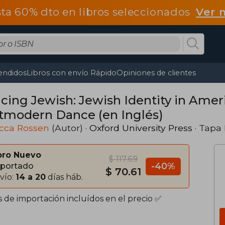
ta 60% dto en libros seleccionados
Ver 
endidos
Libros con envío Rápido
Opiniones de clientes
cing Jewish: Jewish Identity in Ame
tmodern Dance (en Inglés)
cca Rossen
(Autor) ·
Oxford University Press
· Tapa
bro Nuevo
$ 117.69
-40%
portado
$ 70.61
vío:
14 a 20
días háb.
s de importación incluídos en el precio ✅