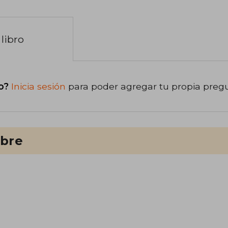
libro
o?
Inicia sesión
para poder agregar tu propia preg
ibre