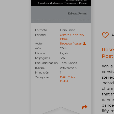
Formato
Libro Físico
A
Editorial
Oxford University
Press
Autor
Rebecca Rossen
Rese
Año
2014
Idioma
Inglés
Post
N° páginas
336
Encuadernación
Tapa Blanda
While
ISBN13
9780199791774
consis
N° edición
1
stereo
Categorías
Estilo Clásico
Ballet
indivi
chore
that t
dancer
dance
fifty 