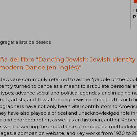
L
P
gregar a lista de deseos
ña del libro "Dancing Jewish: Jewish Identit
modern Dance (en Inglés)"
 Jews are commonly referred to as the "people of the boo
tently turned to dance as a means to articulate personal and
types; advance social and political agendas; and imagine ne
duals, artists, and Jews. Dancing Jewish delineates this rich 
ographers have not only been vital contributors to Amer
hey have also played a critical and unacknowledged role in t
 and choreographer, as well as an historian, author Rebec
s while asserting the importance of embodied methodologi
images, a companion website, and key works from 1930 to 200