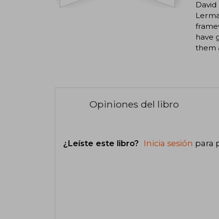
David 
Lerma
framew
have g
them 
Opiniones del libro
¿Leíste este libro?
Inicia sesión
para 