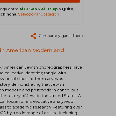
lega entre
el 01 Sep
y
el 11 Sep
a
Quito,
ichincha
.
Seleccionar ubicación
Comparte y gana dinero
y in American Modern and
k," American Jewish choreographers have
 collective identities; tangle with
w possibilities for themselves as
history, demonstrating that Jewish
ican modern and postmodern dance, but
he history of Jews in the United States. A
ca Rossen offers evocative analyses of
es to academic research. Featuring over
5 by a wide range of artists - including