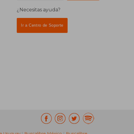
¿Necesitas ayuda?
Ir a Centro de Soporte
re Uruguay
|
Buscalibre México
|
Buscalibre