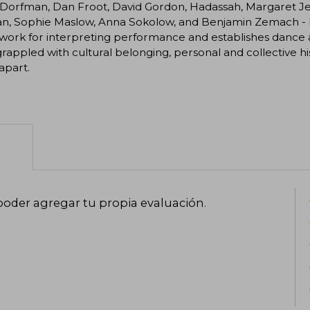
Dorfman, Dan Froot, David Gordon, Hadassah, Margaret Jen
n, Sophie Maslow, Anna Sokolow, and Benjamin Zemach - 
ork for interpreting performance and establishes dance as
rappled with cultural belonging, personal and collective his
apart.
poder agregar tu propia evaluación
.