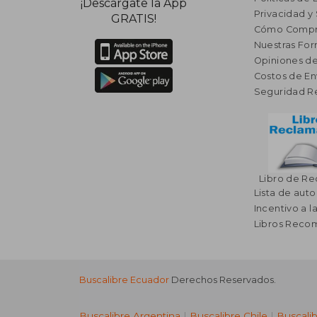
¡Descárgate la App
Privacidad y
GRATIS!
Cómo Compr
Nuestras Fo
Opiniones de
Costos de En
Seguridad R
Libro de R
Lista de auto
Incentivo a l
Libros Rec
Buscalibre Ecuador
Derechos Reservados.
Buscalibre Argentina
|
Buscalibre Chile
|
Buscali