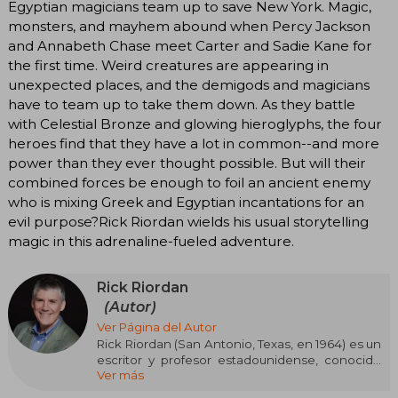
Egyptian magicians team up to save New York. Magic,
monsters, and mayhem abound when Percy Jackson
and Annabeth Chase meet Carter and Sadie Kane for
the first time. Weird creatures are appearing in
unexpected places, and the demigods and magicians
have to team up to take them down. As they battle
with Celestial Bronze and glowing hieroglyphs, the four
heroes find that they have a lot in common--and more
power than they ever thought possible. But will their
combined forces be enough to foil an ancient enemy
who is mixing Greek and Egyptian incantations for an
evil purpose?Rick Riordan wields his usual storytelling
magic in this adrenaline-fueled adventure.
Rick Riordan
(Autor)
Ver Página del Autor
Rick Riordan (San Antonio, Texas, en 1964) es un
escritor y profesor estadounidense, conocido
Ver más
por su serie de novelas juveniles que combinan
mitología y aventuras contemporáneas. Antes