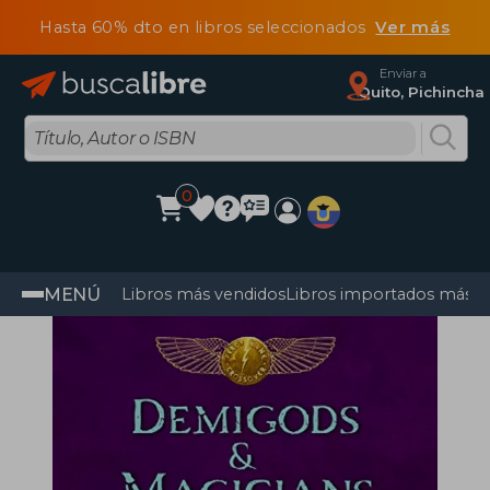
Hasta 60% dto en libros seleccionados
Ver más
Enviar a
Quito, Pichincha
0
MENÚ
Libros más vendidos
Libros importados más v