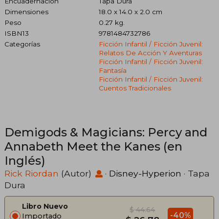
Encuadernación
Tapa Dura
Dimensiones
18.0 x 14.0 x 2.0 cm
Peso
0.27 kg.
ISBN13
9781484732786
Categorías
Ficción Infantil / Ficción Juvenil:
Relatos De Acción Y Aventuras
Ficción Infantil / Ficción Juvenil:
Fantasía
Ficción Infantil / Ficción Juvenil:
Cuentos Tradicionales
Demigods & Magicians: Percy and
Annabeth Meet the Kanes (en
Inglés)
Rick Riordan
(Autor)
·
Disney-Hyperion
· Tapa
Dura
Libro Nuevo
$ 44.64
-40%
Importado