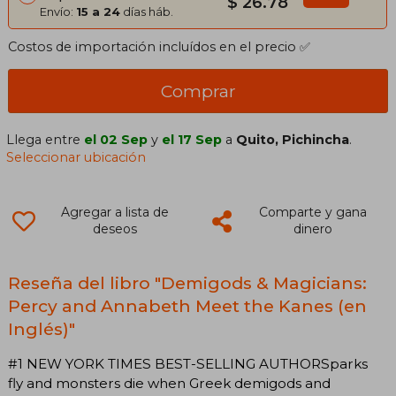
$ 26.78
Envío:
15 a 24
días háb.
Costos de importación incluídos en el precio ✅
Comprar
Llega entre
el 02 Sep
y
el 17 Sep
a
Quito, Pichincha
.
Seleccionar ubicación
Agregar a lista de
Comparte y gana
deseos
dinero
Reseña del libro "Demigods & Magicians:
Percy and Annabeth Meet the Kanes (en
Inglés)"
#1 NEW YORK TIMES BEST-SELLING AUTHORSparks
fly and monsters die when Greek demigods and