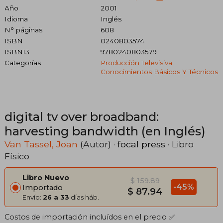
Año
2001
Idioma
Inglés
N° páginas
608
ISBN
0240803574
ISBN13
9780240803579
Categorías
Producción Televisiva:
Conocimientos Básicos Y Técnicos
digital tv over broadband:
harvesting bandwidth (en Inglés)
Van Tassel, Joan
(Autor) ·
focal press
· Libro
Físico
Libro Nuevo
$ 159.89
-45%
Importado
$ 87.94
Envío:
26 a 33
días háb.
Costos de importación incluídos en el precio ✅