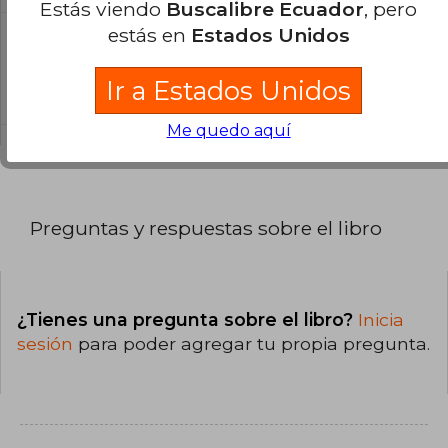
Estás viendo
Buscalibre Ecuador
, pero
estás en
Estados Unidos
¿En qué Idioma está escrito el
libro?
Ir a Estados Unidos
El libro está escrito en Inglés.
Me quedo aquí
Preguntas y respuestas sobre el libro
¿Tienes una pregunta sobre el libro?
Inicia
sesión
para poder agregar tu propia pregunta.