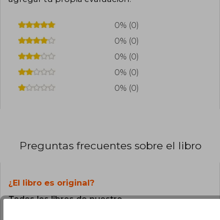
0% (0)
0% (0)
0% (0)
0% (0)
0% (0)
Preguntas frecuentes sobre el libro
¿El libro es original?
Todos los libros de nuestro
catálogo son Originales.