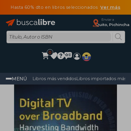
Hasta 60% dto en libros seleccionados
Ver más
Enviar a
Quito, Pichincha
0
MENÚ
Libros más vendidos
Libros importados más v