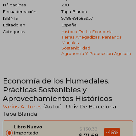
N° páginas
298
Encuadernación
Tapa Blanda
ISBN13
9788491683957
Editado en
España
Categorías
Historia De La Economía
Tierras Anegadizas, Pantanos,
Marjales
Sostenibilidad
Agronomía Y Producción Agrícola
Economía de los Humedales.
Prácticas Sostenibles y
Aprovechamientos Históricos
Varios Autores
(Autor) ·
Univ De Barcelona
·
Tapa Blanda
Libro Nuevo
$ 130.33
-45%
Importado
$ 71.68