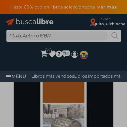
Hasta 60% dto en libros seleccionados
Ver más
Enviar a
Quito, Pichincha
0
MENÚ
Libros más vendidos
Libros importados más v