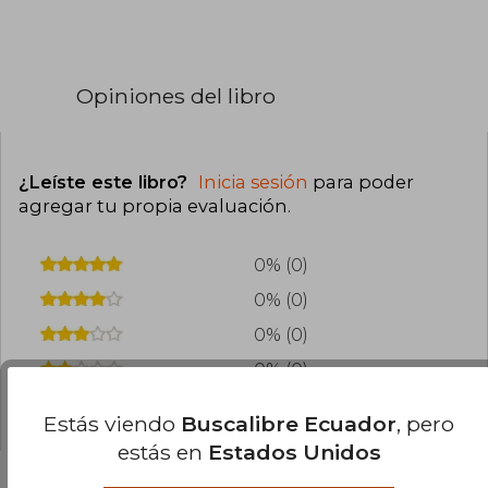
Opiniones del libro
¿Leíste este libro?
Inicia sesión
para poder
agregar tu propia evaluación
.
0% (0)
0% (0)
0% (0)
0% (0)
0% (0)
Estás viendo
Buscalibre Ecuador
, pero
estás en
Estados Unidos