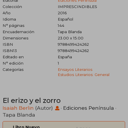
Editorial
Ediciones Península
Colección
IMPRESCINDIBLES
Año
2016
Idioma
Español
N° páginas
144
Encuadernación
Tapa Blanda
Dimensiones
23.00 x 15.00
ISBN
9788499424262
ISBN13
9788499424262
Editado en
España
N° edición
1
Categorías
Ensayos Literarios
Estudios Literarios: General
El erizo y el zorro
Isaiah Berlin
(Autor)
·
Ediciones Península
·
Tapa Blanda
Libro Nuevo