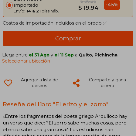
$ 36.26
-45%
Importado
$ 19.94
Envío:
14 a 21
días háb.
Costos de importación incluídos en el precio ✅
Comprar
Llega entre
el 31 Ago
y
el 11 Sep
a
Quito, Pichincha
.
Seleccionar ubicación
Agregar a lista de
Comparte y gana
deseos
dinero
Reseña del libro "El erizo y el zorro"
«Entre los fragmentos del poeta griego Arquíloco hay
un verso que dice: ?El zorro sabe muchas cosas, pero
el erizo sabe una gran cosa?. Los estudiosos han