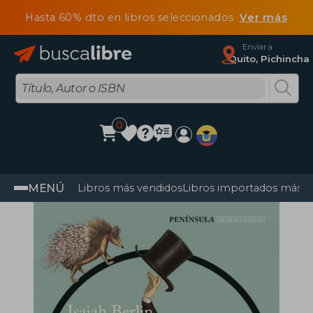
Hasta 60% dto en libros seleccionados
Ver más
Enviar a
Quito, Pichincha
0
MENÚ
Libros más vendidos
Libros importados más v