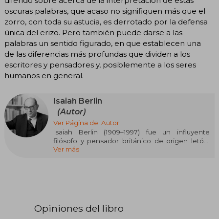
diferido sobre acerca de la interpretación de estas
oscuras palabras, que acaso no signifiquen más que el
zorro, con toda su astucia, es derrotado por la defensa
única del erizo. Pero también puede darse a las
palabras un sentido figurado, en que establecen una
de las diferencias más profundas que dividen a los
escritores y pensadores y, posiblemente a los seres
humanos en general.
Isaiah Berlin
(Autor)
Ver Página del Autor
Isaiah Berlin (1909–1997) fue un influyente
filósofo y pensador británico de origen letón,
Ver más
reconocido por sus aportes a la teoría política y
la historia de las ideas. Nacido en Riga, Letonia,
su familia emigró a Inglaterra en 1921. Estudió en
la Universidad de Oxford, donde se convirtió en
fellow del All Souls College y del New College,
además de fundar el Wolfson College. Durante
la Segunda Guerra Mundial, trabajó como
Opiniones del libro
diplomático en Washington y Moscú. Fue