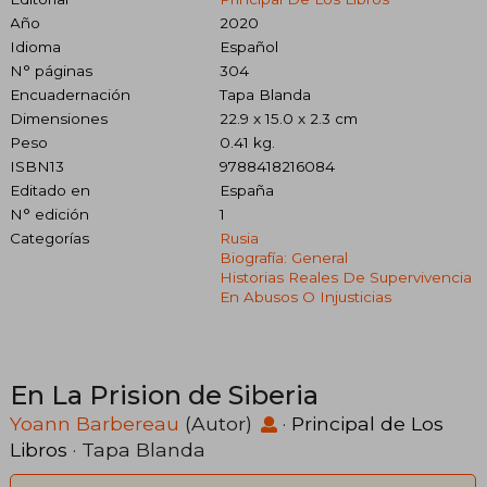
Año
2020
Idioma
Español
N° páginas
304
Encuadernación
Tapa Blanda
Dimensiones
22.9 x 15.0 x 2.3 cm
Peso
0.41 kg.
ISBN13
9788418216084
Editado en
España
N° edición
1
Categorías
Rusia
Biografía: General
Historias Reales De Supervivencia
En Abusos O Injusticias
En La Prision de Siberia
Yoann Barbereau
(Autor)
·
Principal de Los
Libros
· Tapa Blanda