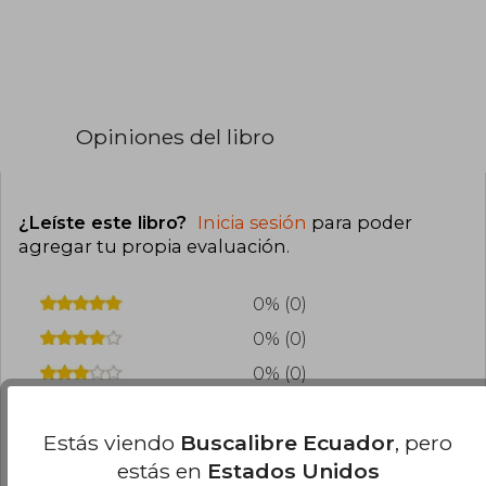
Opiniones del libro
¿Leíste este libro?
Inicia sesión
para poder
agregar tu propia evaluación
.
0% (0)
0% (0)
0% (0)
0% (0)
Estás viendo
Buscalibre Ecuador
, pero
0% (0)
estás en
Estados Unidos