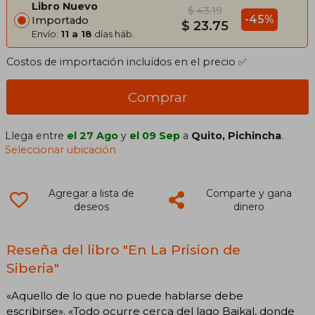
Libro Nuevo
$ 43.19
-45%
Importado
$ 23.75
Envío:
11 a 18
días háb.
Costos de importación incluídos en el precio ✅
Comprar
Llega entre
el 27 Ago
y
el 09 Sep
a
Quito, Pichincha
.
Seleccionar ubicación
Agregar a lista de
Comparte y gana
deseos
dinero
Reseña del libro "En La Prision de
Siberia"
«Aquello de lo que no puede hablarse debe
escribirse». «Todo ocurre cerca del lago Baikal, donde