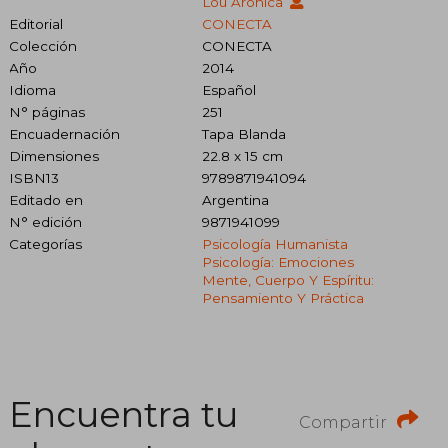
Lou Aronica
Editorial
CONECTA
Colección
CONECTA
Año
2014
Idioma
Español
N° páginas
251
Encuadernación
Tapa Blanda
Dimensiones
22.8 x 15 cm
ISBN13
9789871941094
Editado en
Argentina
N° edición
9871941099
Categorías
Psicología Humanista
Psicología: Emociones
Mente, Cuerpo Y Espíritu:
Pensamiento Y Práctica
Encuentra tu
Compartir