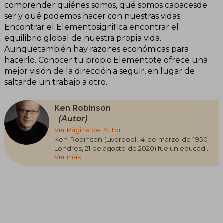
comprender quiénes somos, qué somos capacesde
ser y qué podemos hacer con nuestras vidas.
Encontrar el Elementosignifica encontrar el
equilibrio global de nuestra propia vida.
Aunquetambién hay razones económicas para
hacerlo. Conocer tu propio Elementote ofrece una
mejor visión de la dirección a seguir, en lugar de
saltarde un trabajo a otro.
Ken Robinson
(Autor)
Ver Página del Autor
Ken Robinson (Liverpool, 4 de marzo de 1950 –
Londres, 21 de agosto de 2020) fue un educador,
Ver más
escritor y conferencista británico, reconocido
mundialmente por sus aportes innovadores en
el ámbito de la creatividad y la educación. Su
visión, centrada en la importancia de
transformar los sistemas educativos para nutrir
el talento individual y fomentar la imaginación, lo
convirtió en una de las voces más influyentes
de su tiempo. Entre sus obras más destacadas