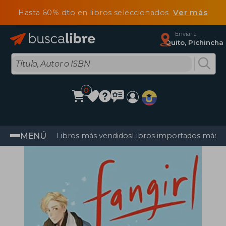
Hasta 60% dto en libros seleccionados
Ver más
Enviar a
Quito, Pichincha
0
MENÚ
Libros más vendidos
Libros importados más v