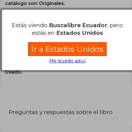
catálogo son Originales.
¿En qué Idioma está escrito el
Estás viendo
Buscalibre Ecuador
, pero
libro?
estás en
Estados Unidos
El libro está escrito en Alemán.
Ir a Estados Unidos
¿Cuál es la encuadernación de este libro?
Me quedo aquí
La encuadernación de esta edición es Antiguo o
Usado.
Preguntas y respuestas sobre el libro