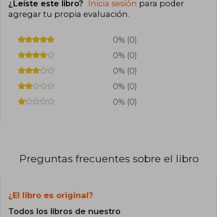
¿Leíste este libro?
Inicia sesión
para poder
personajes presentados en "Fangirl". Su trabajo
se centra principalmente en la literatura juvenil y
agregar tu propia evaluación
.
contemporánea.
0% (0)
0% (0)
0% (0)
0% (0)
0% (0)
Preguntas frecuentes sobre el libro
¿El libro es original?
Todos los libros de nuestro