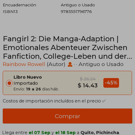
Encuadernación
Antiguo o Usado
ISBN13
9783551796776
Fangirl 2: Die Manga-Adaption |
Emotionales Abenteuer Zwischen
Fanfiction, College-Leben und der
Ersten Großen Liebe (en Alemán)
Rainbow Rowell
(Autor)
· · Antiguo o Usado
Libro Nuevo
$ 26.24
-45%
Importado
$ 14.43
Envío:
19 a 26
días háb.
Costos de importación incluídos en el precio ✅
Comprar
Llega entre
el 07 Sep
y
el 18 Sep
a
Quito, Pichincha
.