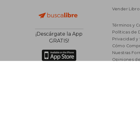
Vender Libro
Términos y C
Políticas de
¡Descárgate la App
Privacidad y
GRATIS!
Cómo Compr
Nuestras Fo
Opiniones de
Costos de En
Seguridad R
Libro de R
Lista de auto
Incentivo a l
Libros Rec