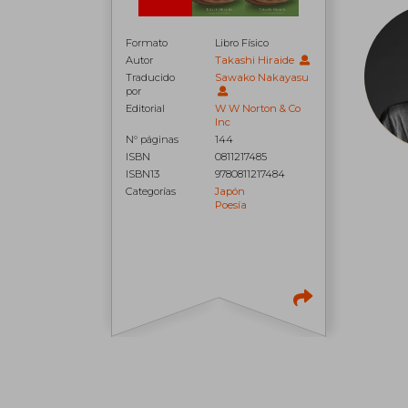
Formato
Libro Físico
Autor
Takashi Hiraide
Traducido
Sawako Nakayasu
por
Editorial
W W Norton & Co
Inc
N° páginas
144
ISBN
0811217485
ISBN13
9780811217484
Categorías
Japón
Poesía