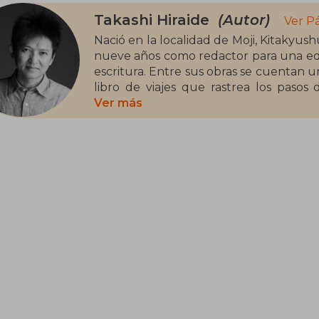
Takashi Hiraide
(Autor)
Ver P
Nació en la localidad de Moji, Kitakyus
nueve años como redactor para una edito
escritura. Entre sus obras se cuentan u
libro de viajes que rastrea los pasos
Berlín, una compilación de cartas incla
Ver más
seni no tameni (Para el espíritu luchado
del Arte y Poética en la Universidad d
de Antropología del Arte en Tokio. Su
cielo, traducida al inglés y al francés
Kiyama Shohei.