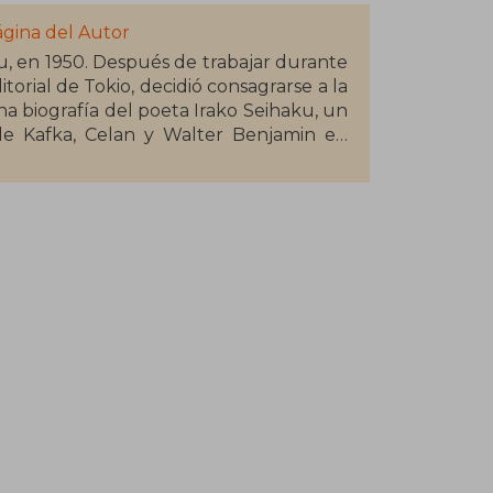
ágina del Autor
hu, en 1950. Después de trabajar durante
rial de Tokio, decidió consagrarse a la
na biografía del poeta Irako Seihaku, un
 de Kafka, Celan y Walter Benjamin en
sificable y el libro de poemas Kurumi no
r de las nueces). Es profesor de Ciencia
e Tama y miembro fundador del Instituto
 primera novela, El gato que venía del
 con gran éxito, ganó en 2002 el Premio