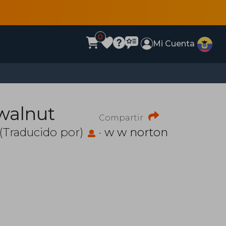
0
Mi Cuenta
 walnut
Compartir
(Traducido por)
·
w w norton