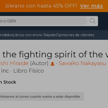
¡Verano con hasta 45% OFF!
Ver más
endidos
Libros con envío Rápido
Opiniones de clientes
r the fighting spirit of the
shi Hiraide
(Autor)
·
Sawako Nakayasu
 inc
· Libro Físico
in Stock
Avisarme al correo cuando vuelva a estar disponible