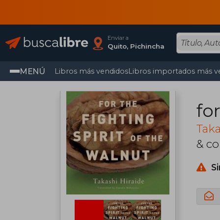
Enviar a
Quito, Pichincha
MENÚ
Libros más vendidos
Libros importados más v
fo
Taka
& co
S