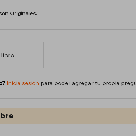
son Originales.
libro
o?
Inicia sesión
para poder agregar tu propia preg
ibre