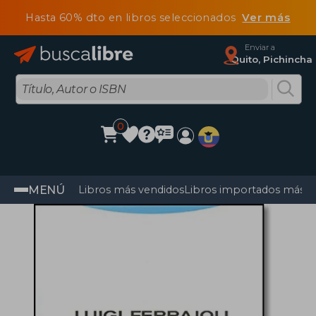
Hasta 60% dto en libros seleccionados
Ver más
Enviar a
Quito, Pichincha
0
MENÚ
Libros más vendidos
Libros importados más v