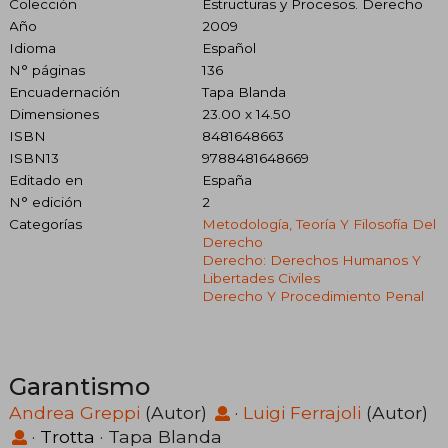
Colección
Estructuras y Procesos. Derecho
Año
2009
Idioma
Español
N° páginas
136
Encuadernación
Tapa Blanda
Dimensiones
23.00 x 14.50
ISBN
8481648663
ISBN13
9788481648669
Editado en
España
N° edición
2
Categorías
Metodología, Teoría Y Filosofía Del
Derecho
Derecho: Derechos Humanos Y
Libertades Civiles
Derecho Y Procedimiento Penal
Garantismo
Andrea Greppi
(Autor)
·
Luigi Ferrajoli
(Autor)
·
Trotta
· Tapa Blanda