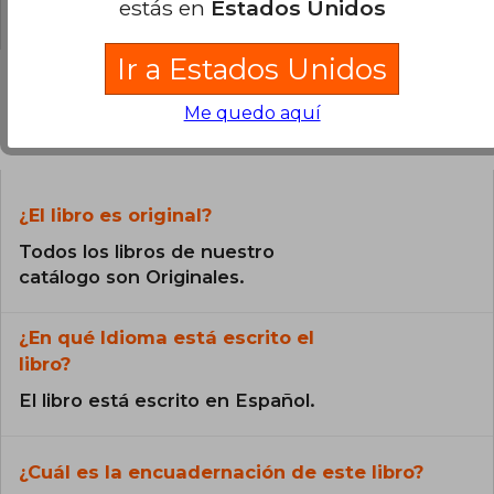
0% (0)
estás en
Estados Unidos
ético-político y ha desarrollado diversas
propuestas teóricas como el constitucionalismo
más allá del Estado, el paradigma garantista y
Ir a Estados Unidos
una Constitución de la Tierra que responda a los
desafíos globales. Ferrajoli goza de amplio
Me quedo aquí
prestigio internacional y es una figura clave en
Preguntas frecuentes sobre el libro
el debate contemporáneo sobre justicia,
democracia y derechos.
¿El libro es original?
Todos los libros de nuestro
catálogo son Originales.
¿En qué Idioma está escrito el
libro?
El libro está escrito en Español.
¿Cuál es la encuadernación de este libro?