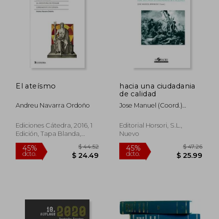
El ateísmo
hacia una ciudadania
de calidad
Andreu Navarra Ordoño
Jose Manuel (coord.)
Bermudo
Ediciones Cátedra, 2016, 1
Editorial Horsori, S.l.,
Edición, Tapa Blanda,
Nuevo
Nuevo
$ 54.94
$ 110
45%
45%
dcto.
dcto.
$ 30.22
$ 60.