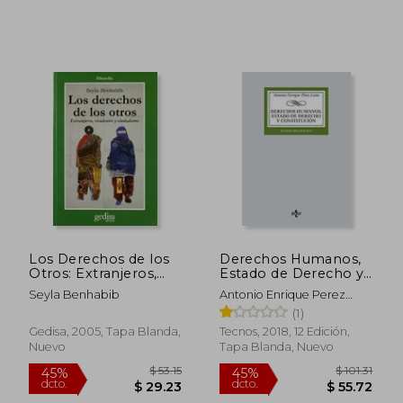
$ 62.98
$ 43.
45%
45%
dcto.
dcto.
$ 34.64
$ 24.
Los Derechos de los
Derechos Humanos,
Otros: Extranjeros,
Estado de Derecho y
Residentes y
Constituci? N
Seyla Benhabib
Antonio Enrique Perez
Ciudadanos
Luño
(1)
Gedisa, 2005, Tapa Blanda,
Tecnos, 2018, 12 Edición,
Nuevo
Tapa Blanda, Nuevo