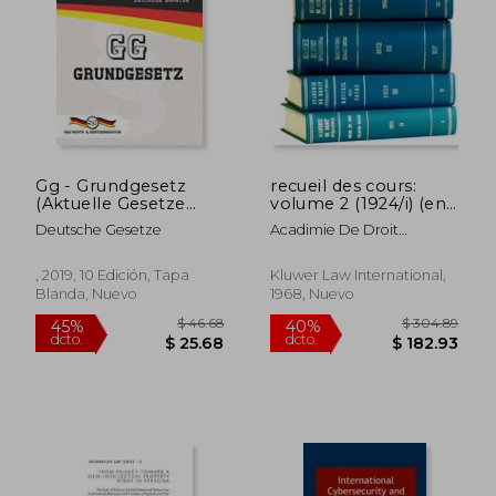
Gg - Grundgesetz
recueil des cours:
(Aktuelle Gesetze
volume 2 (1924/i) (en
2020) (en Alemán)
Inglés)
Deutsche Gesetze
Acadimie De Droit
International De La Ha
, 2019, 10 Edición, Tapa
Kluwer Law International,
Blanda, Nuevo
1968, Nuevo
$ 30.66
$ 81
45%
40%