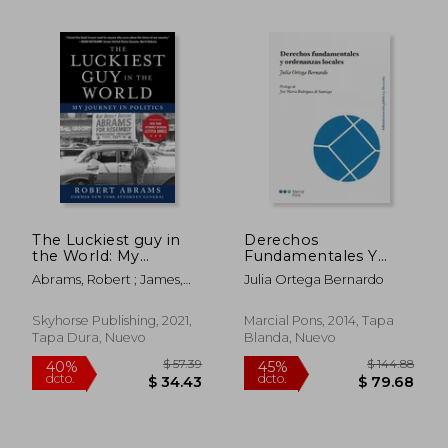
$ 22.54
$ 72.
45%
45%
dcto.
dcto.
$ 12.40
$ 39.
The Luckiest guy in
Derechos
the World: My
Fundamentales Y
Journey in Politics (en
Ordenanzas Locales
Abrams, Robert ; James,
Julia Ortega Bernardo
Inglés)
(administración
Letitia
Pública Y Derecho)
Skyhorse Publishing, 2021,
Marcial Pons, 2014, Tapa
Tapa Dura, Nuevo
Blanda, Nuevo