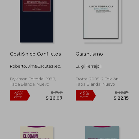
Gestión de Conflictos
Garantismo
Roberto, Jim&Eacute;Nez
Luigi Ferrajoli
Bautista, Francisco,
Moreira Aguirre, Diana
Dykinson Editorial, 1998,
Trotta, 2009, 2 Edición,
Gabriela Beltr&Aacute;N
Tapa Blanda, Nuevo
Tapa Blanda, Nuevo
Zambrano
$ 47.41
$ 40.
45%
45%
dcto.
dcto.