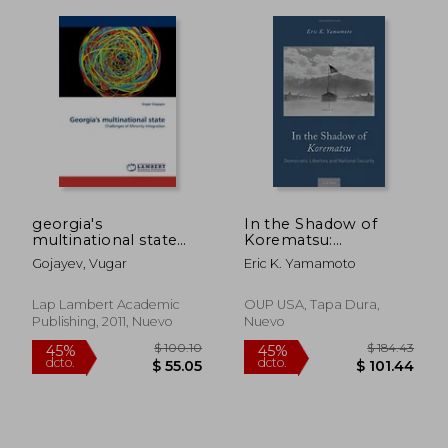
$ 57.39
$ 144.
40%
45%
dcto.
dcto.
$ 34.43
$ 79.
georgia's
In the Shadow of
multinational state
Korematsu:
(en Inglés)
Democratic Liberties
Gojayev, Vugar
Eric K. Yamamoto
and National Security
Lap Lambert Academic
OUP USA, Tapa Dura,
Publishing, 2011, Nuevo
Nuevo