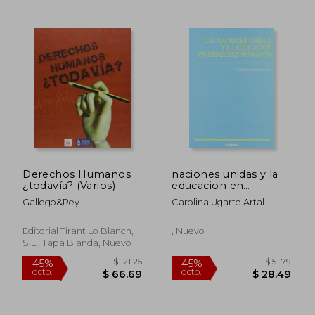
$ 117.29
$ 54.
45%
45%
dcto.
dcto.
$ 64.51
$ 29.
Derechos Humanos
naciones unidas y la
¿todavía? (Varios)
educacion en
derechos humanos
Gallego&Rey
Carolina Ugarte Artal
Editorial Tirant Lo Blanch,
, Nuevo
S.L., Tapa Blanda, Nuevo