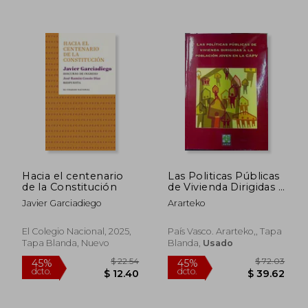
dcto.
dcto.
$ 45.08
$ 31.
Hacia el centenario
Las Politicas Públicas
de la Constitución
de Vivienda Dirigidas a
la Población Joven
Javier Garciadiego
Ararteko
en la Capv + cd
El Colegio Nacional, 2025,
País Vasco. Ararteko,, Tapa
Tapa Blanda, Nuevo
Blanda,
Usado