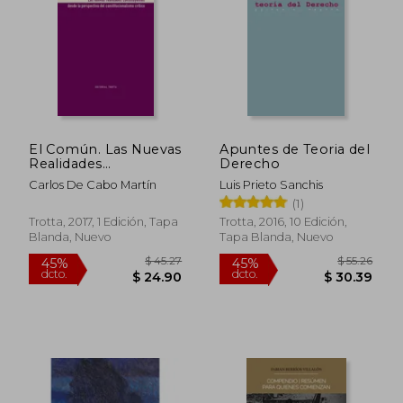
$ 26.07
$ 22.
El Común. Las Nuevas
Apuntes de Teoria del
Realidades
Derecho
Constituyentes Desde
Carlos De Cabo Martín
Luis Prieto Sanchis
la Perspectiva del
(1)
Constitucionalismo
Crítico (Estructuras y
Trotta, 2017, 1 Edición, Tapa
Trotta, 2016, 10 Edición,
Procesos. Derecho)
Blanda, Nuevo
Tapa Blanda, Nuevo