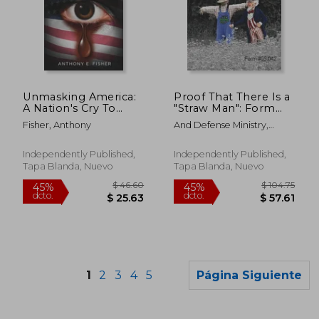
$ 717.20
$ 523.
40%
40%
dcto.
dcto.
$ 430.32
$ 314.
Unmasking America:
Proof That There Is a
A Nation's Cry To
"Straw Man": Form
Racism (en Inglés)
#05.042 (en Inglés)
Fisher, Anthony
And Defense Ministry,
Sovereignty Educat
Independently Published,
Independently Published,
Tapa Blanda, Nuevo
Tapa Blanda, Nuevo
1
2
3
4
5
Página Siguiente