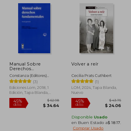
$ 96.00
$ 38.
45%
45%
dcto.
dcto.
$ 52.80
$ 21.
Manual Sobre
Volver a reír
Derechos
Fundamentales
Constanza (Editores)
Cecilia Prats Cuthbert
Contreras, Pablo Y
(3)
(1)
Salgado
Ediciones Lom, 2018, 1
LOM, 2024, Tapa Blanda,
Edición, Tapa Blanda,
Nuevo
Nuevo
Disponible
Usado
en Buen Estado a
$ 18.17
.
Comprar Usado