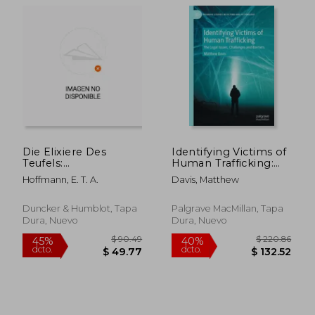
$ 90.40
$ 36.
45%
45%
dcto.
dcto.
$ 49.72
$ 19.
Die Elixiere Des
Identifying Victims of
Teufels:
Human Trafficking:
Nachgelassene
The Legal Issues,
Hoffmann, E. T. A.
Davis, Matthew
Papiere Des Bruders
Challenges and
Medardus, Eines
Barriers (en Inglés)
Capuziners.
Duncker & Humblot, Tapa
Palgrave MacMillan, Tapa
Herausgegeben Von
Dura, Nuevo
Dura, Nuevo
Dem Verfasser Der
Phantasiestucke in C
(en Alemán)