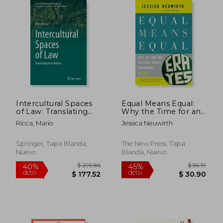
Intercultural Spaces
Equal Means Equal:
of Law: Translating
Why the Time for an
$ 100.10
$ 184.
Invisibilities (en
Equal Rights
45%
45%
Ricca, Mario
Jessica Neuwirth
dcto.
dcto.
Inglés)
Amendment Is Now
$ 55.05
$ 101.
Springer, Tapa Blanda,
The New Press, Tapa
Nuevo
Blanda, Nuevo