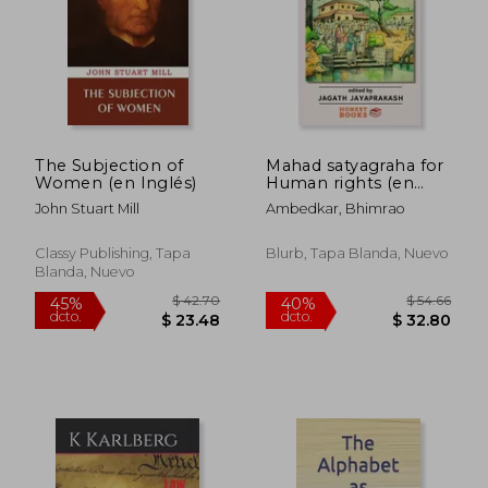
$ 44.52
$ 47.
45%
45%
dcto.
dcto.
$ 24.49
$ 25.
The Subjection of
Mahad satyagraha for
Women (en Inglés)
Human rights (en
Inglés)
John Stuart Mill
Ambedkar, Bhimrao
Classy Publishing, Tapa
Blurb, Tapa Blanda, Nuevo
Blanda, Nuevo