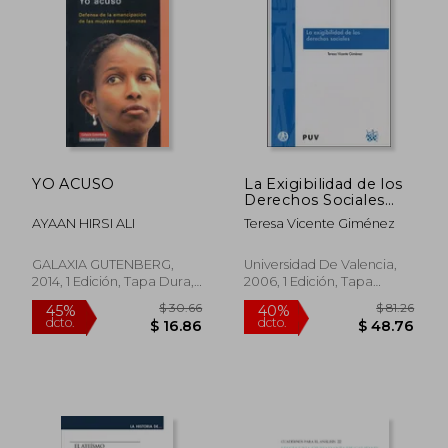
YO ACUSO
La Exigibilidad de los
Derechos Sociales
(Drets Humans)
AYAAN HIRSI ALI
Teresa Vicente Giménez
GALAXIA GUTENBERG,
Universidad De Valencia,
2014, 1 Edición, Tapa Dura,
2006, 1 Edición, Tapa
Usado
Blanda, Nuevo
$ 35.28
$ 36.
15%
45%
dcto.
dcto.
$ 29.99
$ 20.