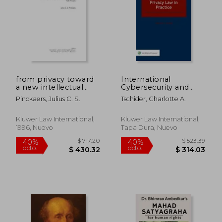
dcto.
dcto.
$ 16.86
$ 48.
from privacy toward
International
a new intellectual
Cybersecurity and
prop right in persona
Privacy Law in
Pinckaers, Julius C. S.
Tschider, Charlotte A.
(en Inglés)
Practice (en Inglés)
Kluwer Law International,
Kluwer Law International,
1996, Nuevo
Tapa Dura, Nuevo