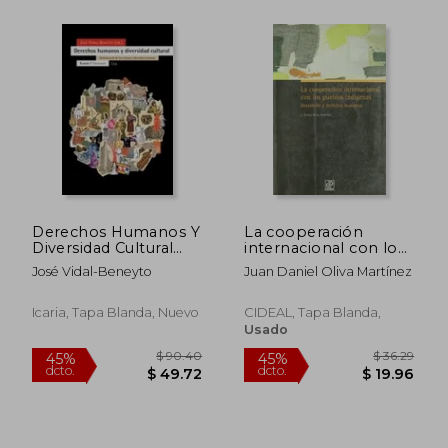
$ 121.25
$ 51
45%
45%
dcto.
dcto.
$ 66.69
$ 28.
Derechos Humanos Y
La cooperación
Diversidad Cultural
internacional con los
(Antrazyt)
pueblos indígenas:
José Vidal-Beneyto
Juan Daniel Oliva Martínez
Desarrollo y derechos
humanos
Icaria, Tapa Blanda, Nuevo
CIDEAL, Tapa Blanda,
Usado