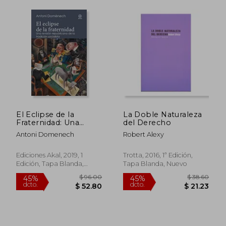
$ 38.98
$ 41.
45%
45%
dcto.
dcto.
$ 21.44
$ 22.
El Eclipse de la
La Doble Naturaleza
Fraternidad: Una
del Derecho
Revisión Republicana
Antoni Domenech
Robert Alexy
de la Tradición
Socialista: 8 (Reverso)
Ediciones Akal, 2019, 1
Trotta, 2016, 1ª Edición,
Edición, Tapa Blanda,
Tapa Blanda, Nuevo
Nuevo