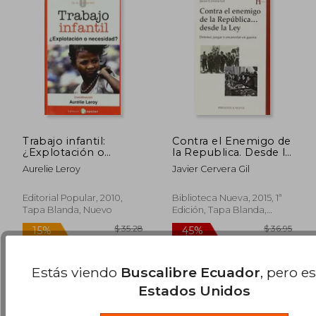
Trabajo infantil:
Contra el Enemigo de
¿Explotación o
la Republica. Desde la
necesidad? (0 a la
Leyy
Aurelie Leroy
Javier Cervera Gil
izquierda)
$ 90.49
$ 220.
45%
40%
Editorial Popular, 2010,
Biblioteca Nueva, 2015, 1ª
dcto.
dcto.
$ 49.77
$ 132.
Tapa Blanda, Nuevo
Edición, Tapa Blanda,
Usado
Estás viendo
Buscalibre Ecuador
, pero e
Estados Unidos