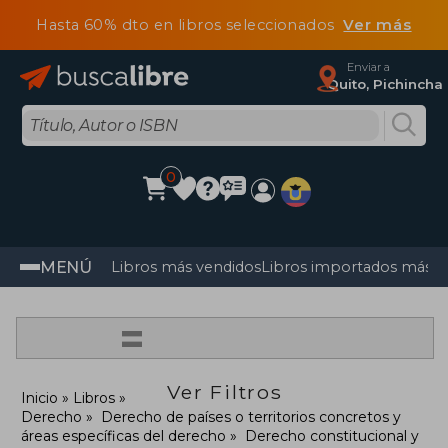
Hasta 60% dto en libros seleccionados
Ver más
Enviar a
Quito, Pichincha
0
MENÚ
Libros más vendidos
Libros importados más v
=
Ver Filtros
Inicio
Libros
Derecho
Derecho de países o territorios concretos y
áreas específicas del derecho
Derecho constitucional y