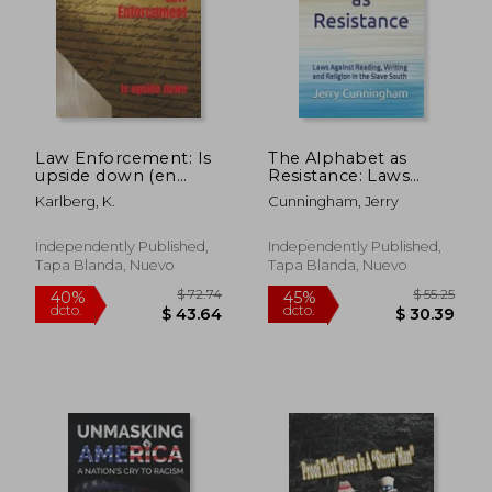
$ 46.68
$ 304.
45%
40%
dcto.
dcto.
$ 25.68
$ 182.
Law Enforcement: Is
The Alphabet as
upside down (en
Resistance: Laws
Inglés)
Against Reading,
Karlberg, K.
Cunningham, Jerry
Writing and Religion
in the Slave South (en
Inglés)
Independently Published,
Independently Published,
Tapa Blanda, Nuevo
Tapa Blanda, Nuevo