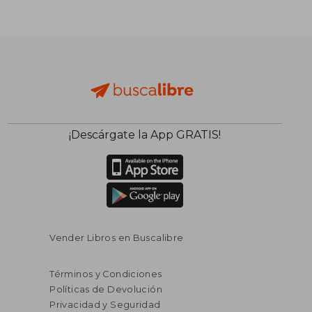
¡Descárgate la App GRATIS!
$ 72.74
$ 55
40%
45%
dcto.
dcto.
$ 43.64
$ 30.
Vender Libros en Buscalibre
Términos y Condiciones
Políticas de Devolución
Privacidad y Seguridad