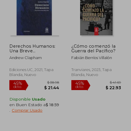
$ 45.27
$ 55.
45%
45%
dcto.
dcto.
$ 24.90
$ 30.
Derechos Humanos:
¿Cómo comenzó la
Una Breve
Guerra del Pacífico?
Introducción
Andrew Clapham
Fabián Berríos Villalón
Ediciones UC, 2021, Tapa
Tranviares, 2023, Tapa
Blanda, Nuevo
Blanda, Nuevo
Disponible
Usado
en Buen Estado a
$ 18.59
.
Comprar Usado