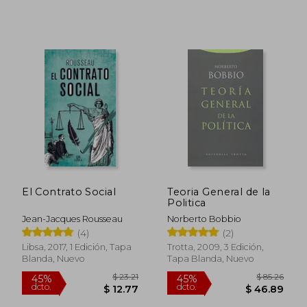
El Contrato Social
Teoria General de la
Politica
Jean-Jacques Rousseau
Norberto Bobbio
(4)
(2)
$ 53.15
$ 101
45%
45%
Libsa, 2017, 1 Edición, Tapa
Trotta, 2009, 3 Edición,
dcto.
dcto.
$ 29.23
$ 55.
Blanda, Nuevo
Tapa Blanda, Nuevo