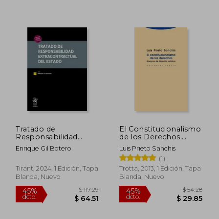
Tratado de
El Constitucionalismo
Responsabilidad
de los Derechos.
Extracontractual del
Ensayos de Filosofía
Enrique Gil Botero
Luis Prieto Sanchis
Estado
Jurídica (Estructuras y
(1)
Procesos. Derecho)
Tirant, 2024, 1 Edición, Tapa
Trotta, 2013, 1 Edición, Tapa
Blanda, Nuevo
Blanda, Nuevo
$ 81.97
$ 56.
45%
45%