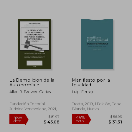
La Demolicion de la
Manifiesto por la
Autonomía e
Igualdad
Independencia de
Allan R. Brewer-Carias
Luigi Ferrajoli
Poder Judicial en
Venezuela 1999-2021
Fundación Editorial
Trotta, 2019, 1 Edición, Tapa
Juridica Venezolana, 2021,
Blanda, Nuevo
Tapa Blanda, Nuevo
$ 23.21
$ 85.
45%
45%
dcto.
dcto.
$ 12.77
$ 46.