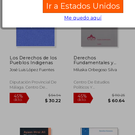
Ir a Estados Unidos
Me quedo aquí
Los Derechos de los
Derechos
Pueblos Indigenas
Fundamentales y
Prestaciones Sociales
José Luis López Fuentes
Miluska Orbegoso Silva
Diputación Provincial De
Centro De Estudios
Málaga. Centro De
Politicos Y
Ediciones De La
Constitucionales, 2018, 1
$ 295.86
$ 56
40%
45%
Diputación De Málaga,
Edición, Tapa Blanda,
dcto.
dcto.
$ 177.52
$ 30.
2006, Tapa Blanda,
Usado
Nuevo