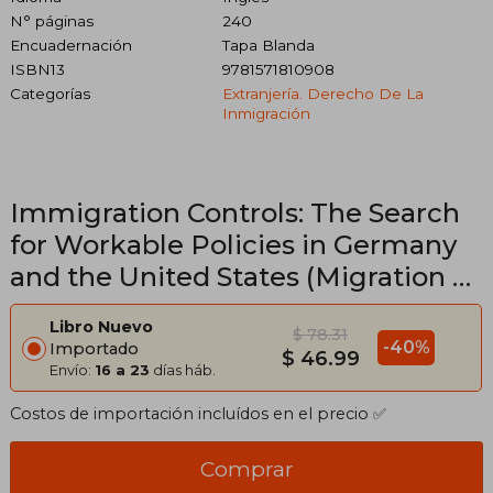
N° páginas
240
Encuadernación
Tapa Blanda
ISBN13
9781571810908
Categorías
Extranjería. Derecho De La
Inmigración
Immigration Controls: The Search
for Workable Policies in Germany
and the United States (Migration &
Refugees, 4) (en Inglés)
Libro Nuevo
$ 78.31
-40%
Importado
$ 46.99
Envío:
16 a 23
días háb.
Costos de importación incluídos en el precio ✅
Comprar