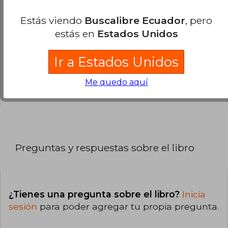
libro?
El libro está escrito en Inglés.
Estás viendo
Buscalibre Ecuador
, pero
estás en
Estados Unidos
¿Cuál es la encuadernación de este libro?
Ir a Estados Unidos
La encuadernación de esta edición es Tapa
Blanda.
Me quedo aquí
Preguntas y respuestas sobre el libro
¿Tienes una pregunta sobre el libro?
Inicia
sesión
para poder agregar tu propia pregunta.