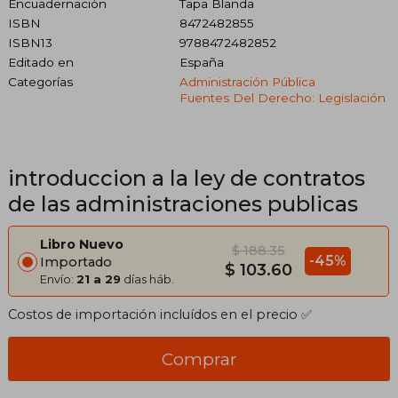
Encuadernación
Tapa Blanda
ISBN
8472482855
ISBN13
9788472482852
Editado en
España
Categorías
Administración Pública
Fuentes Del Derecho: Legislación
introduccion a la ley de contratos
de las administraciones publicas
Libro Nuevo
$ 188.35
-45%
Importado
$ 103.60
Envío:
21 a 29
días háb.
Costos de importación incluídos en el precio ✅
Comprar