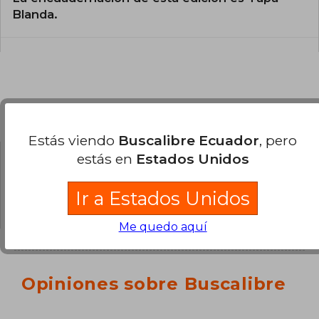
Blanda.
Preguntas y respuestas sobre el libro
Estás viendo
Buscalibre Ecuador
, pero
estás en
Estados Unidos
¿Tienes una pregunta sobre el libro?
Inicia
sesión
para poder agregar tu propia pregunta.
Ir a Estados Unidos
Me quedo aquí
Opiniones sobre Buscalibre