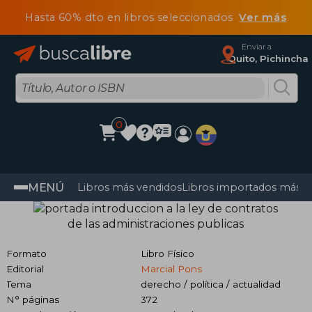
Hasta 60% dto en libros seleccionados
Ver más
Enviar a
Quito, Pichincha
0
MENÚ
Libros más vendidos
Libros importados más v
Formato
Libro Físico
Editorial
Marcial Pons
Tema
derecho / política / actualidad
N° páginas
372