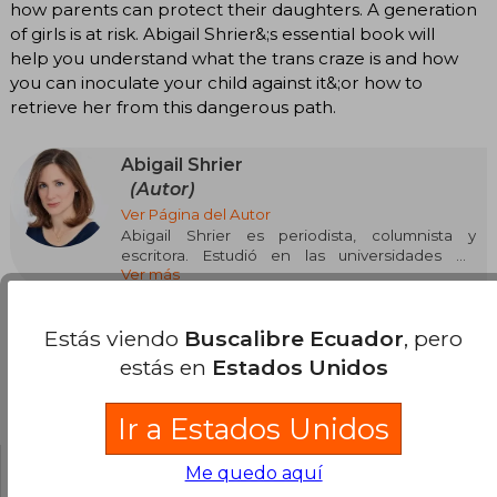
how parents can protect their daughters. A generation
of girls is at risk. Abigail Shrier&;s essential book will
help you understand what the trans craze is and how
you can inoculate your child against it&;or how to
retrieve her from this dangerous path.
Abigail Shrier
(Autor)
Ver Página del Autor
Abigail Shrier es periodista, columnista y
escritora. Estudió en las universidades de
Ver más
Columbia, Oxford y Yale, y ha escrito piezas de
opinión en The Wall Street Journal. En 2020,
publicó Un daño irreversible, editado en España
Estás viendo
Buscalibre Ecuador
, pero
por Deusto. Este libro sobre las terapias de
conversión de género fue considerado uno de
estás en
Estados Unidos
los más importantes del año por The Economist
y The Times, y provocó una gran polémica en
Opiniones del libro
Estados Unidos. Shrier vive en Los Ángeles y es
Ir a Estados Unidos
reconocida por su capacidad para abordar
temas controvertidos con rigor y claridad.
Me quedo aquí
¿Leíste este libro?
Inicia sesión
para poder