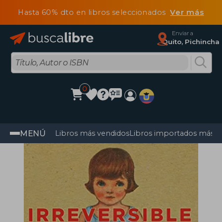
Hasta 60% dto en libros seleccionados
Ver más
Enviar a
Quito, Pichincha
0
MENÚ
Libros más vendidos
Libros importados más v