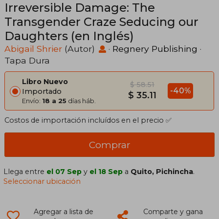
Irreversible Damage: The
Transgender Craze Seducing our
Daughters (en Inglés)
Abigail Shrier
(Autor)
·
Regnery Publishing
·
Tapa Dura
Libro Nuevo
$ 58.51
-40%
Importado
$ 35.11
Envío:
18 a 25
días háb.
Costos de importación incluídos en el precio ✅
Comprar
Llega entre
el 07 Sep
y
el 18 Sep
a
Quito, Pichincha
.
Seleccionar ubicación
Agregar a lista de
Comparte y gana