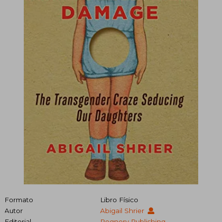
Formato
Libro Físico
Autor
Abigail Shrier
Editorial
Regnery Publishing