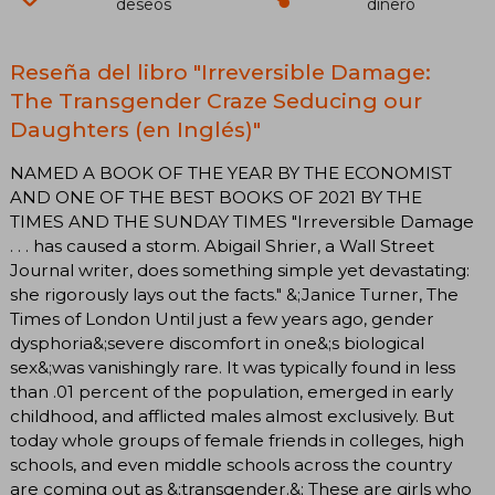
deseos
dinero
Reseña del libro "Irreversible Damage:
The Transgender Craze Seducing our
Daughters (en Inglés)"
NAMED A BOOK OF THE YEAR BY THE ECONOMIST
AND ONE OF THE BEST BOOKS OF 2021 BY THE
TIMES AND THE SUNDAY TIMES "Irreversible Damage
. . . has caused a storm. Abigail Shrier, a Wall Street
Journal writer, does something simple yet devastating:
she rigorously lays out the facts." &;Janice Turner, The
Times of London Until just a few years ago, gender
dysphoria&;severe discomfort in one&;s biological
sex&;was vanishingly rare. It was typically found in less
than .01 percent of the population, emerged in early
childhood, and afflicted males almost exclusively. But
today whole groups of female friends in colleges, high
schools, and even middle schools across the country
are coming out as &;transgender.&; These are girls who