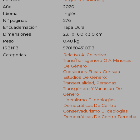
Año
2020
Idioma
Inglés
N° páginas
276
Encuadernación
Tapa Dura
Dimensiones
23.1 x 16.0 x 3.0 cm
Peso
0.48 kg.
ISBN13
9781684510313
Categorías
Relativo Al Colectivo
Trans/transgénero O A Minorías
De Género
Cuestiones Éticas: Censura
Estudios De Género:
Transexualidad, Personas
Transgénero Y Variación De
Género
Liberalismo E Ideologías
Democráticas De Centro
Conservadurismo E Ideologías
Democráticas De Centro Derecha