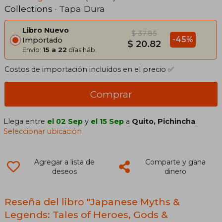
Collections
· Tapa Dura
Libro Nuevo
$ 37.85
-45%
Importado
$ 20.82
Envío:
15 a 22
días háb.
Costos de importación incluídos en el precio ✅
Comprar
Llega entre
el 02 Sep
y
el 15 Sep
a
Quito, Pichincha
.
Seleccionar ubicación
Agregar a lista de
Comparte y gana
deseos
dinero
Reseña del libro "Japanese Myths &
Legends: Tales of Heroes, Gods &