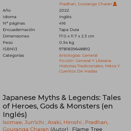
Pradhan, Gouranga Charan
Año
2022
Idioma
Inglés
N° páginas
416
Encuadernación
Tapa Dura
Dimensiones
17.0 x 11.7 x 2.3 cm
Peso
0.34 kg.
ISBN13
9781839648892
Categorías
Antologías: General
Ficción: General Y Literaria
Historias Tradicionales, Mitos Y
Cuentos De Hadas
Japanese Myths & Legends: Tales
of Heroes, Gods & Monsters (en
Inglés)
Isomae, Jun'ichi ; Araki, Hiroshi ; Pradhan,
Gouranga Charan
(Autor) ·
Flame Tree