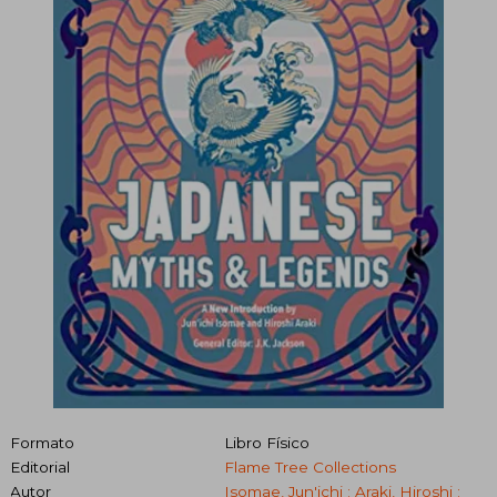
Formato
Libro Físico
Editorial
Flame Tree Collections
Autor
Isomae, Jun'ichi ; Araki, Hiroshi ;