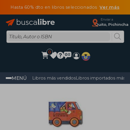
Hasta 60% dto en libros seleccionados
Ver más
Enviar a
Quito, Pichincha
0
MENÚ
Libros más vendidos
Libros importados más v