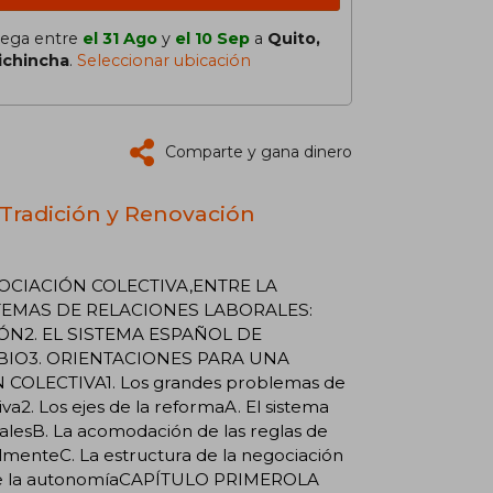
lega entre
el 31 Ago
y
el 10 Sep
a
Quito,
ichincha
.
Seleccionar ubicación
Comparte y gana dinero
 Tradición y Renovación
ión articulada diseñado por el Acuerdo Interprofesional sobre Negociación ColectivaB. Las concreciones del nuevo sistema negocial efectuadas por la negociación colectiva sectorial6. Problemas de implantación de un sistema de negociación colectiva articuladaA. Su frágil y anómala efectividadB. La insólita declaración de ilegalidad7. A modo de conclusión o sobre la necesidad de una reforma legislativa3. PROCESO DE SUSTITUCIÓN DE LAS ORDENANZAS LABORALES Y CAMBIOS EN LA ESTRUCTURA DE LA NEGOCIACIÓN COLECTIVA: UNA APROXIMACIÓN4. NOTAS PARA UNA REFORMA DEL MARCO LEGAL DE LA ESTRUCTURA CONTRACTUAL1. La estructura contractual en España, entre la estabilidad y el cambio2. El Acuerdo Interconfederal sobre negociación colectivaA. Los principios del modelo pactado de estructura contractual: autonomía y flexibilidadB. El paradigma de estructura contractual: un modelo de negociación articulada sobre distintos nivelesC. El reparto de materias entre los niveles de negociación establecido en el paradigma de negociación articuladaD. La necesidad de una reforma legislativa3. Un elenco de alternativas de reforma4. A modo de conclusiónCAPÍTULO CUARTOEL MARCO LEGAL DEL CONVENIO COLECTIVO ESTATUTARIO:CONSENSOS Y DISENSOS1. LA LEGITIMACIÓN EMPRESARIAL PARA NEGOCIAR CONVENIOS ESTATUTARIOS1. Introducción2. La legitimación para negociar convenios de empresa o inferior3. La legitimación negocial en los convenios supraempresarialesA. La legitimación inicial: el doble criterio de selección de los sujetos legitimadosa. El criterio asociativob. El criterio de la representatividadB. La legitimación deliberanteC. La acreditación de la representatividad empresarialD. Las reglas especiales de la legitimación para negociar convenios de ámbito estatalE. La comisión deliberadora: dos últimos problemas2. LA LEGITIMACIÓN NEGOCIAL EN LOS GRUPOS DE EMPRESA: ANOMÍA LEGISLATIVA E INCERTIDUMBRE JURISPRUDENCIAL3. EL CONTENIDO NORMATIVO DEL CONVENIO COLECTIVO ESTATUTARIO1. Introducción2. Las nociones de cláusulas normativas y obligacionales: un intento de reconstrucción histórico-sistemática y comparada3. La difícil aplicación en nuestro derecho positivo de la noción de contenido normativo del convenio colectivoA. El marco jurídico generalB. La desnaturalizada recepción por el ET de la teoría de la dualidad del contenido del convenio colectivoC. La recreación por la jurisprudencia del concepto de contenido normativo4. El contenido «mínimo» del convenio colectivo4. LAS COMISIONES PARITARIAS Y LA SOLUCIÓN DE CONFLICTOS EN EL MARCO DEL ASEC: ALGUNOS PUNTOS CRÍTICOS5. NEGOCIACIÓN COLECTIVA CONCESIVA Y MEJORAS VOLUNTARIAS DE SEGURIDAD SOCIAL: NOTAS DE UN DEBATE1. Protección social voluntaria y negociación colectiva2. Mejoras voluntarias de la Seguridad Social y negociación colectiva concesiva: los términos de un debate3. ¿Tienen los sujetos negociadores capacidad de representación de los pensionistas?4. La aplicación a la negociación colectiva concesiva en materia de mejoras voluntarias de la Seguridad Social del principio de temporalidad: objeciones y límites6. INTERPRETACIONES JURISPRUDENCIALES SOBRE NEGOCIACIÓN COLECTIVA: UNA MIRADA CRÍTICA1. Aplicaciones jurisprudenciales de la doctrina de la negociación extraestatutariaA. La nulidad predicable de cualquier acuerdo firmado por una minoría de representantes unitarioB. Las denominadas adhesiones individuale