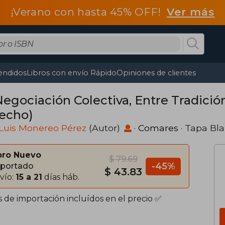
¡Verano con hasta 45% OFF!
Ver más
endidos
Libros con envío Rápido
Opiniones de clientes
Negociación Colectiva, Entre Tradició
echo)
Luis Monereo Pérez
(Autor)
·
Comares
· Tapa Bl
bro Nuevo
$ 79.69
-45%
portado
$ 43.83
vío:
15 a 21
días háb.
s de importación incluídos en el precio ✅