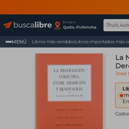
Enviar a
Quito, Pichincha
MENÚ
Libros más vendidos
Libros importados más v
La 
Der
José 
Li
Im
En
Costo