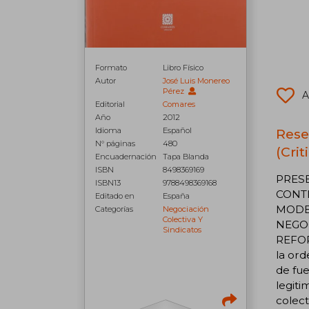
Formato
Libro Físico
Autor
José Luis Monereo
Pérez
A
Editorial
Comares
Año
2012
Idioma
Español
Rese
N° páginas
480
(Cri
Encuadernación
Tapa Blanda
ISBN
8498369169
PRESENTACIÓNINTRODUCCIÓNEL SISTEMA ESPAÑOL DE NEGOCIACIÓN COLECTIVA,ENTRE LA CONTINUIDAD Y EL CAMBIO1. NEGOCIACIÓN COLECTIVA Y SISTEMAS DE RELACIONES LABORALES: MODELOS TEÓRICOS Y OBJETOS Y MÉTODOS DE INVESTIGACIÓN2. EL SISTEMA ESPAÑOL DE NEGOCIACIÓN COLECTIVA, ENTRE LA CONTINUIDAD Y EL CAMBIO3. ORIENTACIONES PARA UNA REFORMA DE LA ORDENACIÓN JURÍDICA DE LA NEGOCIACIÓN COLECTIVA1. Los grandes problemas de la ordenación de la disciplina estatutaria de la negociación colectiva2. Los ejes de la reformaA. El sistema de fuentes: la normalización de todos los instrumentos contractualesB. La acomodación de las reglas de legitimación negocia
ISBN13
9788498369168
Editado en
España
Categorías
Negociación
Colectiva Y
Sindicatos