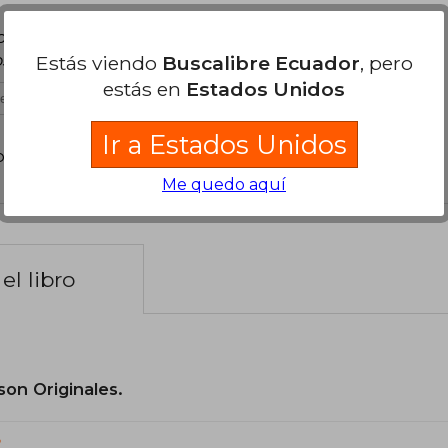
ra historia de la segunda guerra en que tanto
s nazis.
Estás viendo
Buscalibre Ecuador
, pero
estás en
Estados Unidos
es útil
Ir a Estados Unidos
poder agregar tu propia evaluación
.
Me quedo aquí
el libro
son Originales.
?