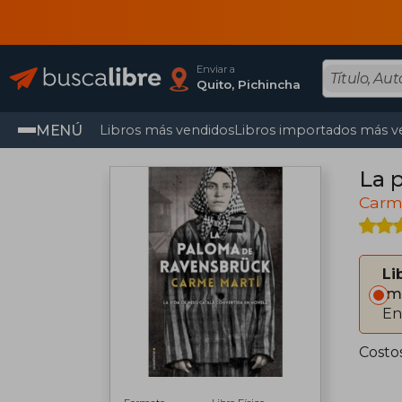
Enviar a
Quito, Pichincha
MENÚ
Libros más vendidos
Libros importados más v
La 
Carm
Li
Im
En
Costo