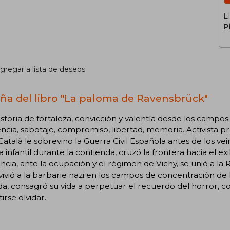
L
P
gregar a lista de deseos
ña del libro "La paloma de Ravensbrück"
storia de fortaleza, convicción y valentía desde los campos
encia, sabotaje, compromiso, libertad, memoria. Activista pr
atalà le sobrevino la Guerra Civil Española antes de los ve
a infantil durante la contienda, cruzó la frontera hacia el ex
ncia, ante la ocupación y el régimen de Vichy, se unió a la 
ivió a la barbarie nazi en los campos de concentración de
da, consagró su vida a perpetuar el recuerdo del horror,
irse olvidar.