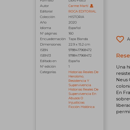
Formato
Libro Físico
Autor
Carme Martí
Editorial
ROCA EDITORIAL
Colección
HISTORIA
Año
2020
Idioma
Español
N° páginas
160
A
Encuadernación
Tapa Blanda
Dimensiones
22.9 x 15.2 cm
ISBN
9788417968472
Rese
ISBN13
9788417968472
Editado en
España
Una hi
N° edición
1
Categorías
Historias Reales De
resist
Heroísmo,
Neus C
Resistencia Y
Supervivencia
coloni
Historias Reales De
En Fra
Supervivencia En
sobrev
Abusos O
Injusticias
libera
Ficción Histórica
permit