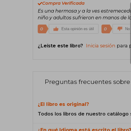
Compra Verificada
Es una hermosa y a la ves estremecedo
niño y adultos sufrieron en manos de lo
0
0
Esta opinión es útil
No 
¿Leíste este libro?
Inicia sesión
para 
Preguntas frecuentes sobre 
¿El libro es original?
Todos los libros de nuestro catálogo 
¿En qué Idioma está escrito el libro