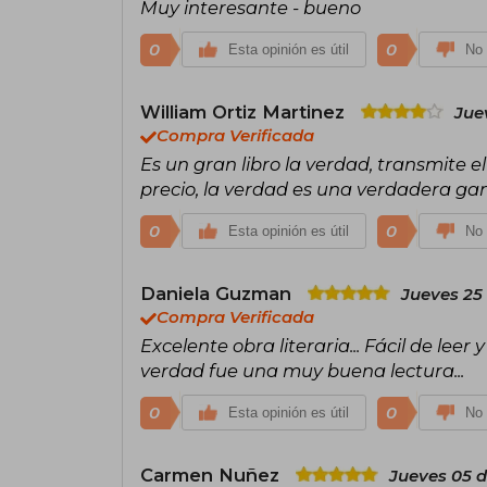
Muy interesante - bueno
0
0
Esta opinión es útil
No 
William Ortiz Martinez
Jue
Compra Verificada
Es un gran libro la verdad, transmite el
precio, la verdad es una verdadera ga
0
0
Esta opinión es útil
No 
Daniela Guzman
Jueves 25 
Compra Verificada
Excelente obra literaria... Fácil de leer
verdad fue una muy buena lectura...
0
0
Esta opinión es útil
No 
Carmen Nuñez
Jueves 05 d