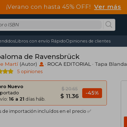
¡Verano con hasta 45% OFF!
Ver más
endidos
Libros con envío Rápido
Opiniones de clientes
paloma de Ravensbrück
e Martí
(Autor)
·
ROCA EDITORIAL
· Tapa Blanda
5 opiniones
bro Nuevo
$ 20.65
-45%
portado
$ 11.36
vío:
16 a 21
días háb.
s de importación incluídos en el precio ✅