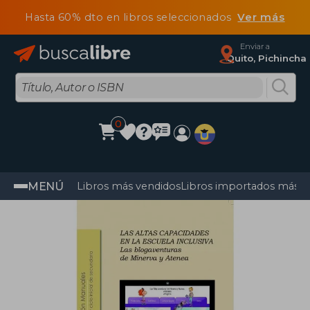
Hasta 60% dto en libros seleccionados
Ver más
Enviar a
Quito, Pichincha
0
MENÚ
Libros más vendidos
Libros importados más v