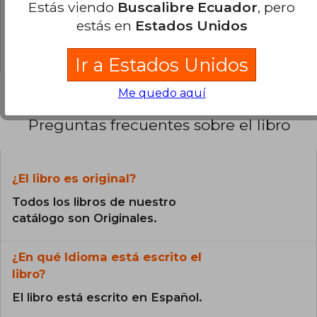
Estás viendo
Buscalibre Ecuador
, pero
0% (0)
estás en
Estados Unidos
0% (0)
Ir a Estados Unidos
Me quedo aquí
Preguntas frecuentes sobre el libro
¿El libro es original?
Todos los libros de nuestro
catálogo son Originales.
¿En qué Idioma está escrito el
libro?
El libro está escrito en Español.