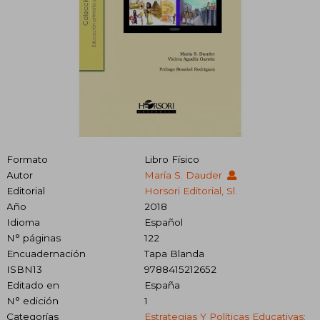
Formato
Libro Físico
Autor
María S. Dauder
Editorial
Horsori Editorial, Sl.
Año
2018
Idioma
Español
N° páginas
122
Encuadernación
Tapa Blanda
ISBN13
9788415212652
Editado en
España
N° edición
1
Categorías
Estrategias Y Políticas Educativas: