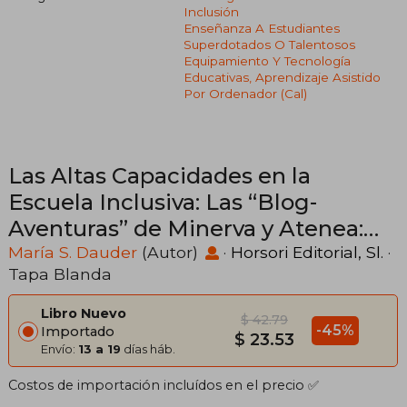
Inclusión
Enseñanza A Estudiantes
Superdotados O Talentosos
Equipamiento Y Tecnología
Educativas, Aprendizaje Asistido
Por Ordenador (cal)
Las Altas Capacidades en la
Escuela Inclusiva: Las “Blog-
Aventuras” de Minerva y Atenea:
#Historia #Mujeres (Colección
María S. Dauder
(Autor)
·
Horsori Editorial, Sl.
·
Tapa Blanda
Manuales)
Libro Nuevo
$ 42.79
-45%
Importado
$ 23.53
Envío:
13 a 19
días háb.
Costos de importación incluídos en el precio ✅